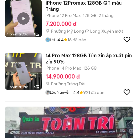
iPhone 12Promax 128GB QT màu
Trắng
iPhone 12 Pro Max
128 GB
2 tháng
7.200.000 đ
Phường Mỹ Long
(
P. Long Xuyên
mới)
1 phút trước
5
4.4
16
đã bán
LM
14 Pro Max 128GB Tím zin áp xuất pin
zin 90%
iPhone 14 Pro Max
128 GB
14.900.000 đ
Phường Trảng Dài
1 phút trước
6
4.4
921
đã bán
Lộc Nguyễn