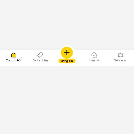
Trang chủ
Quản lý tin
Liên hệ
Tài khoản
Đăng tin
109.000 Bình chọn
Tải ứng dụng Chợ Tốt
Về Chợ Tốt
Quy chế sàn