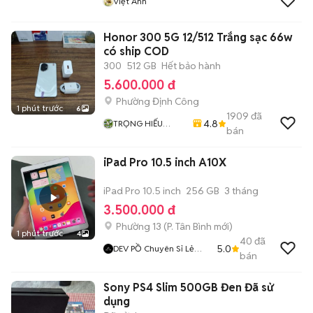
Việt Anh
Honor 300 5G 12/512 Trắng sạc 66w
có ship COD
300
512 GB
Hết bảo hành
5.600.000 đ
Phường Định Công
1 phút trước
6
1909
đã
4.8
TRỌNG HIẾU
bán
STORE
iPad Pro 10.5 inch A10X
iPad Pro 10.5 inch
256 GB
3 tháng
3.500.000 đ
Phường 13
(
P. Tân Bình
mới)
1 phút trước
4
40
đã
5.0
DEV PỒ Chuyên Sỉ Lẻ
bán
IPhone Lock
Sony PS4 Slim 500GB Đen Đã sử
dụng