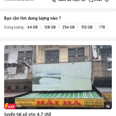
Bạn cần tìm
dung lượng
nào ?
Dung lượng:
64 GB
128 GB
256 GB
512 GB
1 TB
2 
Tin nổi bật
1
tuyển tài xế oto 4,7 chỗ