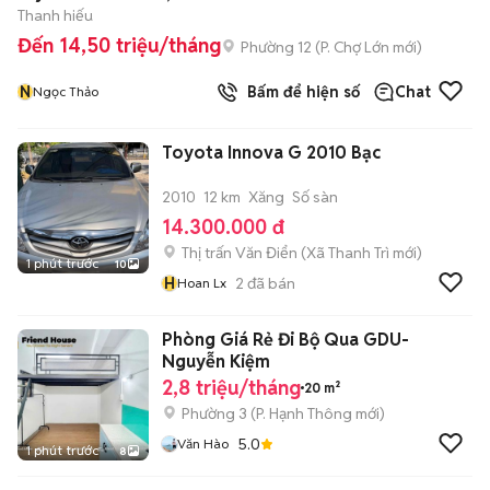
Thanh hiếu
Đến 14,50 triệu/tháng
Phường 12
(
P. Chợ Lớn
mới)
N
Bấm để hiện số
Chat
Ngọc Thảo
Toyota Innova G 2010 Bạc
2010
12 km
Xăng
Số sàn
14.300.000 đ
Thị trấn Văn Điển
(
Xã Thanh Trì
mới)
1 phút trước
10
H
2
đã bán
Hoan Lx
Phòng Giá Rẻ Đi Bộ Qua GDU-
Nguyễn Kiệm
2,8 triệu/tháng
20 m²
Phường 3
(
P. Hạnh Thông
mới)
5.0
Văn Hào
1 phút trước
8