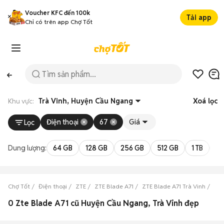
Voucher KFC đến 100k
Tải app
Chỉ có trên app Chợ Tốt
Khu vực:
Trà Vinh, Huyện Cầu Ngang
Xoá lọc
Điện thoại
67
Giá
Lọc
Dung lượng:
64 GB
128 GB
256 GB
512 GB
1 TB
2 
Chợ Tốt
Điện thoại
ZTE
ZTE Blade A71
ZTE Blade A71 Trà Vinh
ZTE
0 Zte Blade A71 cũ Huyện Cầu Ngang, Trà Vinh đẹp