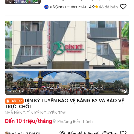
1 phút trước
3
4.9
46
đã bán
DI ĐỘNG THUẬN PHÁT
Tin nổi bật
4
DÌN KÝ TUYỂN BẢO VỆ BẰNG B2 VÀ BẢO VỆ
TRỰC CHỐT
NHÀ HÀNG DÌN KÝ NGUYỄN TRÃI
Đến 10 triệu/tháng
Phường Bến Thành
Bấm để hiện số
Chat
NHÀ HÀNG DÌN KÝ