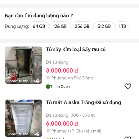
Bạn cần tìm
dung lượng
nào ?
Dung lượng:
64 GB
128 GB
256 GB
512 GB
1 TB
2 
Tủ sấy Kim loại Sấy rau củ
Đã sử dụng
3.000.000 đ
Phường An Phú Đông
1 phút trước
5
Thinh Duon
Tủ mát Alaska Trắng Đã sử dụng
Đã sử dụng
300 - 399 lít
6.000.000 đ
Phường 1
(
P. Cầu Kiệu
mới)
1 phút trước
6