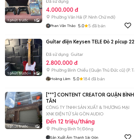
Đã sử dụng
4.000.000 đ
Phường Văn Hải
(
P. Ninh Chử
mới)
1 phút trước
5
5.0
5
đã bán
Phan Văn Thảo
Guitar điện Keysen TELE Đỏ 2 picup 22 
Đã sử dụng
Guitar
2.800.000 đ
Phường Bình Chiểu (Quận Thủ Đức cũ)
(
P. Ta
1 phút trước
6
5.0
184
đã bán
Hoàng Lâm
[***] CONTENT CREATOR QUẬN BÌNH
TÂN
CÔNG TY TNHH SẢN XUẤT & THƯƠNG MẠI
XNK ĐIỆN TỬ SÀI GÒN AUDIO
Đến 12 triệu/tháng
1 phút trước
1
Phường Bình Trị Đông
Sản Xuất Âm Thanh Sài Gòn