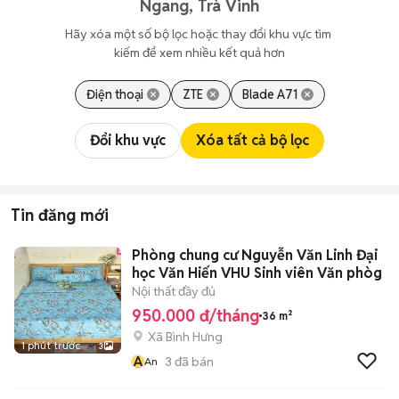
Ngang, Trà Vinh
Hãy xóa một số bộ lọc hoặc thay đổi khu vực tìm 
kiếm để xem nhiều kết quả hơn
Điện thoại
ZTE
Blade A71
Đổi khu vực
Xóa tất cả bộ lọc
Tin đăng mới
Phòng chung cư Nguyễn Văn Linh Đại
học Văn Hiến VHU Sinh viên Văn phòg
Nội thất đầy đủ
950.000 đ/tháng
36 m²
Xã Bình Hưng
1 phút trước
3
A
3
đã bán
An