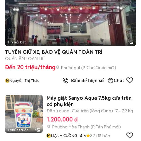
Tin nổi bật
1
TUYỂN GIỮ XE, BẢO VỆ QUÁN TOÀN TRÍ
QUÁN ĂN TOÀN TRÍ
Đến 20 triệu/tháng
Phường 4
(
P. Chợ Quán
mới)
N
Bấm để hiện số
Chat
Nguyễn Thị Thảo
Máy giặt Sanyo Aqua 7.5kg cửa trên
có phụ kiện
Đã sử dụng
Cửa trên (lồng đứng)
7 - 7.9 kg
1.200.000 đ
Phường Hòa Thạnh
(
P. Tân Phú
mới)
1 phút trước
3
M
4.6
37
đã bán
MẠNH CƯỜNG