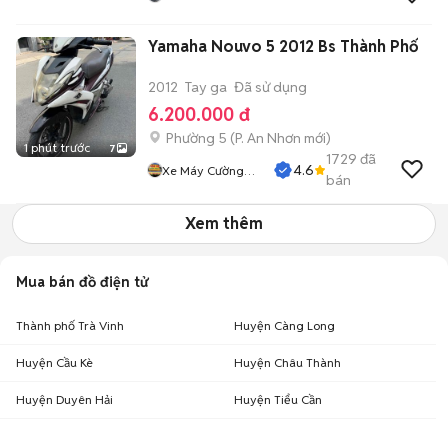
Yamaha Nouvo 5 2012 Bs Thành Phố
2012
Tay ga
Đã sử dụng
6.200.000 đ
Phường 5
(
P. An Nhơn
mới)
1 phút trước
7
1729
đã
4.6
Xe Máy Cường
bán
Phát
Xem thêm
Mua bán đồ điện tử
Thành phố Trà Vinh
Huyện Càng Long
Huyện Cầu Kè
Huyện Châu Thành
Huyện Duyên Hải
Huyện Tiểu Cần