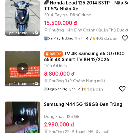
🌈 Honda Lead 125 2014 BSTP - Nậu Sớ
TT 5🍠 Nhận Xe
2014
Tay ga
Đã sử dụng
15.500.000 đ
Phường Hiệp Bình Chánh (Quận Thủ Đức cũ)
1 phút trước
9
4.7
403
đã bán
Xe Máy Trường Thịnh
TV 4K Samsung 65DU7000
65in 4K Smart TV BH 12/2026
Trên 64 inch
8.800.000 đ
Phường 3
(
P. Chánh Hưng
mới)
1 phút trước
4
4.1
4
đã bán
Nguyen Nguyen
Samsung M44 5G 128GB Đen Trắng
Dòng khác
128 GB
2.990.000 đ
Phường 22
(
P. Thạnh Mỹ Tây
mới)