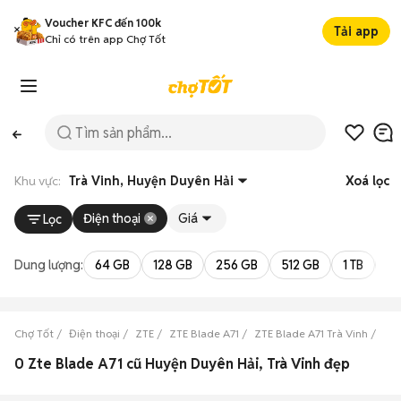
Voucher KFC đến 100k
Tải app
Chỉ có trên app Chợ Tốt
Khu vực:
Trà Vinh, Huyện Duyên Hải
Xoá lọc
Điện thoại
Giá
Lọc
Dung lượng:
64 GB
128 GB
256 GB
512 GB
1 TB
2 
Chợ Tốt
Điện thoại
ZTE
ZTE Blade A71
ZTE Blade A71 Trà Vinh
ZTE
0 Zte Blade A71 cũ Huyện Duyên Hải, Trà Vinh đẹp