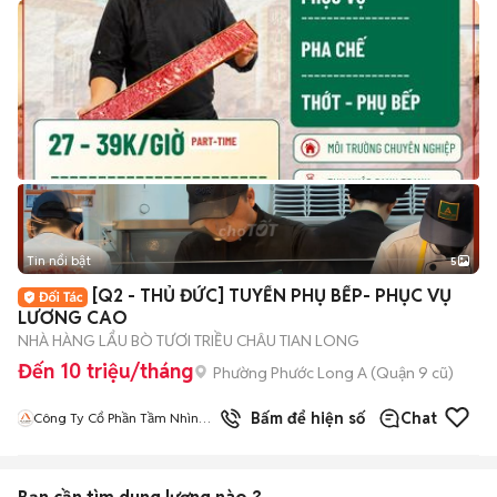
Tin nổi bật
5
[Q2 - THỦ ĐỨC] TUYỂN PHỤ BẾP- PHỤC VỤ
LƯƠNG CAO
NHÀ HÀNG LẨU BÒ TƯƠI TRIỀU CHÂU TIAN LONG
Đến 10 triệu/tháng
Phường Phước Long A (Quận 9 cũ)
Bấm để hiện số
Chat
Công Ty Cổ Phần Tầm Nhìn
Quốc Tế Aladdin