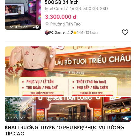
500GB 24 inch
Intel Core i7
16 GB
500 GB
SSD
3.300.000 đ
Phường Tân Tạo
1 phút trước
6
4.2
134
đã bán
PC Game
Tin nổi bật
6
+
2
KHAI TRƯƠNG TUYỂN 10 PHỤ BẾP/PHỤC VỤ LƯƠNG
TÍP CAO