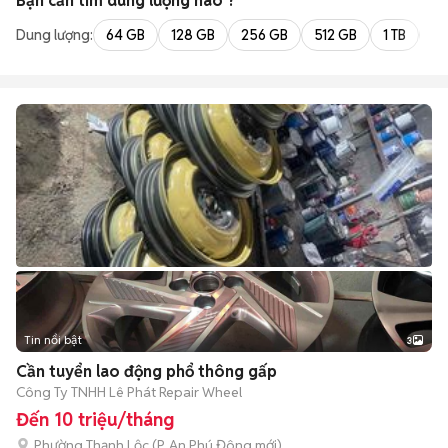
Bạn cần tìm
dung lượng
nào ?
Dung lượng:
64 GB
128 GB
256 GB
512 GB
1 TB
2 
Tin nổi bật
3
Cần tuyển lao động phổ thông gấp
Công Ty TNHH Lê Phát Repair Wheel
Đến 10 triệu/tháng
Phường Thạnh Lộc
(
P. An Phú Đông
mới)