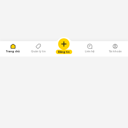
Trang chủ
Quản lý tin
Liên hệ
Tài khoản
Đăng tin
109.000 Bình chọn
Tải ứng dụng Chợ Tốt
Về Chợ Tốt
Quy chế sàn