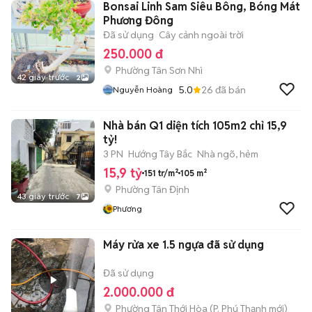
Bonsai Linh Sam Siêu Bông, Bóng Mát
Phương Đông
Đã sử dụng
Cây cảnh ngoài trời
250.000 đ
Phường Tân Sơn Nhì
42 giây trước
2
5.0
26
đã bán
Nguyễn Hoàng
Nhà bán Q1 diện tích 105m2 chỉ 15,9
tỷ!
3 PN
Hướng Tây Bắc
Nhà ngõ, hẻm
15,9 tỷ
151 tr/m²
105 m²
Phường Tân Định
43 giây trước
7
Phương
Máy rửa xe 1.5 ngựa đã sử dụng
Đã sử dụng
2.000.000 đ
Phường Tân Thới Hòa
(
P. Phú Thạnh
mới)