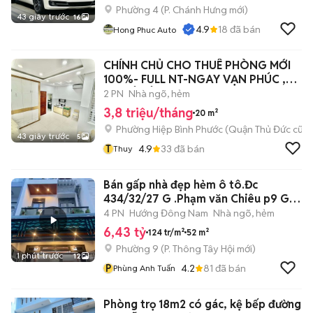
Phường 4
(
P. Chánh Hưng
mới)
43 giây trước
16
4.9
18
đã bán
Hong Phuc Auto
CHÍNH CHỦ CHO THUÊ PHÒNG MỚI
100%- FULL NT-NGAY VẠN PHÚC ,
Hẻm ÔTÔ 5m
2 PN
Nhà ngõ, hẻm
3,8 triệu/tháng
20 m²
Phường Hiệp Bình Phước (Quận Thủ Đức cũ)
43 giây trước
5
T
4.9
33
đã bán
Thuy
Bán gấp nhà đẹp hẻm ô tô.Đc
434/32/27 G .Phạm văn Chiêu p9 Gò
Vấp
4 PN
Hướng Đông Nam
Nhà ngõ, hẻm
6,43 tỷ
124 tr/m²
52 m²
Phường 9
(
P. Thông Tây Hội
mới)
1 phút trước
12
P
4.2
81
đã bán
Phùng Anh Tuấn
Phòng trọ 18m2 có gác, kệ bếp đường