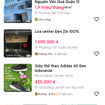
Nguyễn Văn Quá Quận 12
1,9 triệu/tháng
18 m²
Phường Tân Thới Hiệp
C
Chú Long
1 phút trước
8
Loa center Đen Zin 100%
1.000.000 đ
Phường 2
(
P. Vườn Lài
mới)
H
4
đã bán
Hoàng Yên
1 phút trước
3
Giày thể thao Adidas 40 Đen
Indonesia
Đã sử dụng
Cả nam và nữ
420.000 đ
Xã Đường Lâm
(
P. Sơn Tây
mới)
1 phút trước
5
D
4.9
571
đã bán
Duong