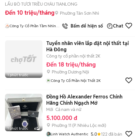
LẨU BÒ TƯƠI TRIỀU CHÂU TIANLONG
Đến 10 triệu/tháng
Phường Tân Sơn Nhì
1
đã bán
Bấm để hiện số
Chat
Công Ty Cổ Phần Tầm Nhìn
Quốc Tế Aladdin
Tuyển nhân viên lắp đặt nội thất tại
Hà Đông
Công ty cổ phần nội thất 2K
Đến 18 triệu/tháng
Phường Dương Nội
1 phút trước
Công Ty Cổ Phần Nội Thất 2K
Đồng Hồ Alexander Ferros Chính
Hãng Chính Ngạch Mớ
Mới
Cả nam và nữ
5.100.000 đ
Phường 11
(
P. Nhiêu Lộc
mới)
1 phút trước
6
5.0
122
đã bán
Linh Watch Authentic