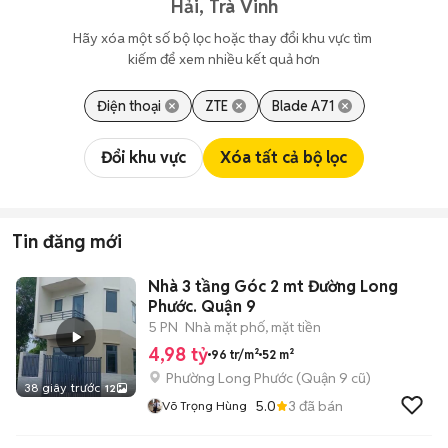
Hải, Trà Vinh
Hãy xóa một số bộ lọc hoặc thay đổi khu vực tìm 
kiếm để xem nhiều kết quả hơn
Điện thoại
ZTE
Blade A71
Đổi khu vực
Xóa tất cả bộ lọc
Tin đăng mới
Nhà 3 tầng Góc 2 mt Đường Long
Phước. Quận 9
5 PN
Nhà mặt phố, mặt tiền
4,98 tỷ
96 tr/m²
52 m²
Phường Long Phước (Quận 9 cũ)
38 giây trước
12
5.0
3
đã bán
Võ Trọng Hùng