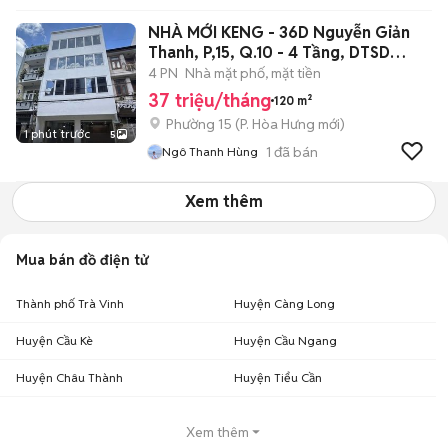
NHÀ MỚI KENG - 36D Nguyễn Giản
Thanh, P,15, Q.10 - 4 Tầng, DTSD
350m2
4 PN
Nhà mặt phố, mặt tiền
37 triệu/tháng
120 m²
Phường 15
(
P. Hòa Hưng
mới)
1 phút trước
5
1
đã bán
Ngô Thanh Hùng
Xem thêm
Mua bán đồ điện tử
Thành phố Trà Vinh
Huyện Càng Long
Huyện Cầu Kè
Huyện Cầu Ngang
Huyện Châu Thành
Huyện Tiểu Cần
Xem thêm