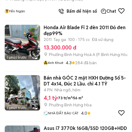
Y
Bấm để hiện số
Chat
Yến Ngân
Honda Air Blade Fi 2 đèn 2011 Đỏ đen
đẹp99%
2011
Tay ga
100 - 175 cc
Đã sử dụng
13.300.000 đ
Phường Bình Hưng Hoà A
(
P. Bình Hưng Hòa
m
1 phút trước
6
A
4.3
284
đã bán
Anh Khuê
Bán nhà GÓC 2 mặt HXH Đường Số 5-
DT 4x14, Đúc 2 Lầu. chỉ 4.1 TỶ
4 PN
Nhà ngõ, hẻm
4,1 tỷ
73 tr/m²
56 m²
Phường Bình Hưng Hòa
1 phút trước
4
4.0
NHÀ ĐẤT BÀU CÁT
Asus i7 3770k 16GB/SSD 120GB+HDD