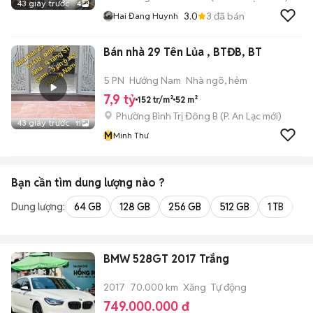
43 giây trước
4
3.0
3
đã bán
Hai Đang Huynh
Bán nhà 29 Tên Lủa , BTĐB, BT
5 PN
Hướng Nam
Nhà ngõ, hẻm
7,9 tỷ
152 tr/m²
52 m²
Phường Bình Trị Đông B
(
P. An Lạc
mới)
43 giây trước
11
M
Minh Thư
Bạn cần tìm
dung lượng
nào ?
Dung lượng:
64 GB
128 GB
256 GB
512 GB
1 TB
2 
BMW 528GT 2017 Trắng
2017
70.000 km
Xăng
Tự động
749.000.000 đ