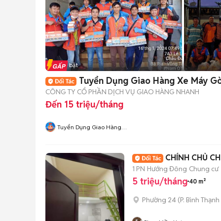
Tin nổi bật
Tuyển Dụng Giao Hàng Xe Máy G
CÔNG TY CỔ PHẦN DỊCH VỤ GIAO HÀNG NHANH
Đến 15 triệu/tháng
Tuyển Dụng Giao Hàng
Nhanh MR Tín
CHÍNH CHỦ C
1 PN
Hướng Đông
Chung cư
5 triệu/tháng
40 m²
Phường 24
(
P. Bình Thạnh