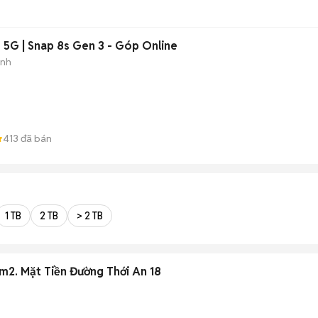
5G | Snap 8s Gen 3 - Góp Online
ành
413
đã bán
1 TB
2 TB
> 2 TB
1m2. Mặt Tiền Đường Thới An 18