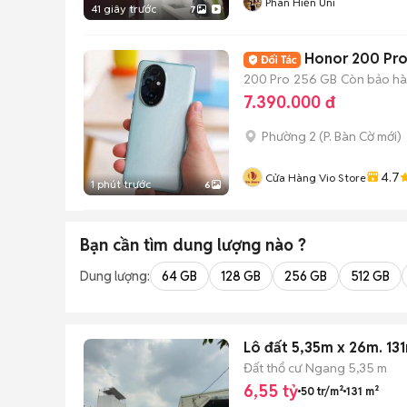
Phan Hiền Uni
41 giây trước
7
Honor 200 Pro 
200 Pro
256 GB
Còn bảo h
7.390.000 đ
Phường 2
(
P. Bàn Cờ
mới)
4.7
Cửa Hàng Vio Store
1 phút trước
6
Bạn cần tìm
dung lượng
nào ?
Dung lượng:
64 GB
128 GB
256 GB
512 GB
Lô đất 5,35m x 26m. 13
Đất thổ cư
Ngang 5,35 m
6,55 tỷ
50 tr/m²
131 m²