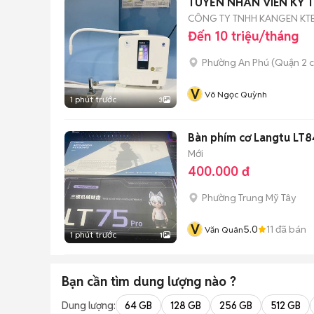
TUYỂN NHÂN VIÊN KỸ 
CÔNG TY TNHH KANGEN KT
Đến 10 triệu/tháng
Phường An Phú (Quận 2 c
V
Võ Ngọc Quỳnh
1 phút trước
3
Bàn phím cơ Langtu LT8
Mới
400.000 đ
Phường Trung Mỹ Tây
V
5.0
11
đã bán
Văn Quân
1 phút trước
1
Bạn cần tìm
dung lượng
nào ?
Dung lượng:
64 GB
128 GB
256 GB
512 GB