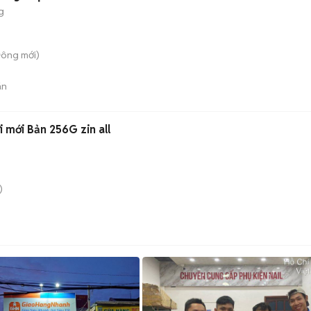
g
Đông
mới)
án
 mới Bản 256G zin all
)