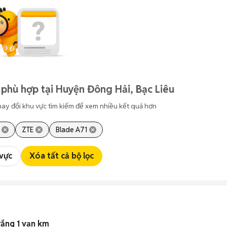
phù hợp tại Huyện Đông Hải, Bạc Liêu
hay đổi khu vực tìm kiếm để xem nhiều kết quả hơn
ZTE
Blade A71
 vực
Xóa tất cả bộ lọc
rắng 1 vạn km