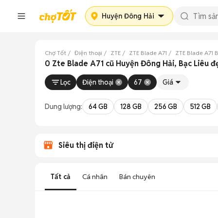
Huyện Đông Hải
Chợ Tốt
Điện thoại
ZTE
ZTE Blade A71
ZTE Blade A71 B
0 Zte Blade A71 cũ Huyện Đông Hải, Bạc Liêu đ
Lọc
Điện thoại
67
Giá
Dung lượng:
64 GB
128 GB
256 GB
512 GB
Siêu thị điện tử
Tất cả
Cá nhân
Bán chuyên