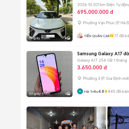
2026
10.201 km
Điện
Tự độn
695.000.000 đ
Phường Vạn Phúc
(
P. Hà 
17
đã b
TIẾN QUÂN CAR
18 giây trước
8
Samsung Galaxy A17 đời
Galaxy A17
256 GB
1 tháng
3.650.000 đ
Phường 3
(
P. Gia Định
mới
4.8
445
đã bán
Hải Triều
33 giây trước
3