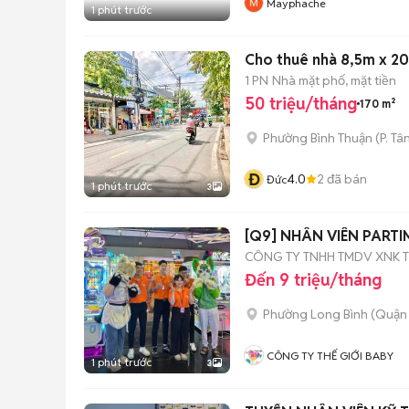
Mayphache
1 phút trước
Cho thuê nhà 8,5m x 20
1 PN
Nhà mặt phố, mặt tiền
50 triệu/tháng
170 m²
Phường Bình Thuận
(
P. Tâ
Đ
4.0
2
đã bán
Đức
1 phút trước
3
[Q9] NHÂN VIÊN PARTI
CÔNG TY TNHH TMDV XNK T
Đến 9 triệu/tháng
Phường Long Bình (Quận 
CÔNG TY THẾ GIỚI BABY
1 phút trước
3