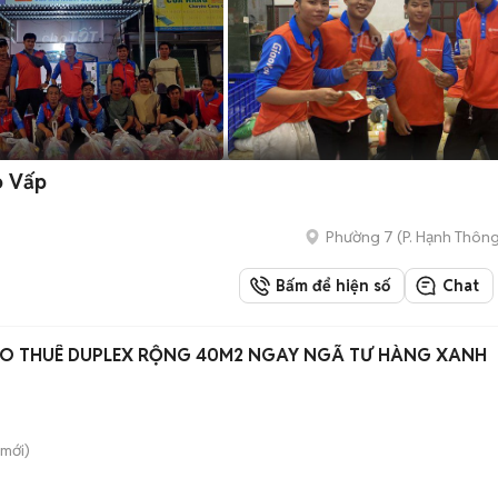
ò Vấp
Phường 7
(
P. Hạnh Thôn
Bấm để hiện số
Chat
HO THUÊ DUPLEX RỘNG 40M2 NGAY NGÃ TƯ HÀNG XANH
mới)