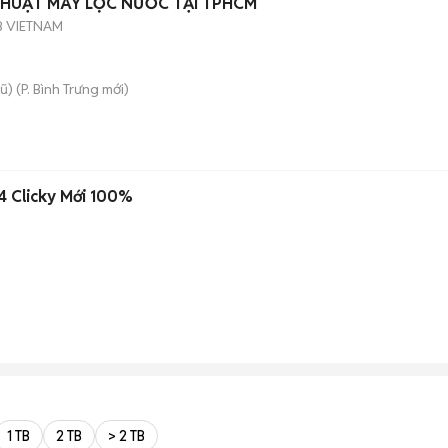
THUẬT MÁY LỌC NƯỚC TẠI TPHCM
B VIETNAM
ũ)
(
P. Bình Trưng
mới)
4 Clicky Mới 100%
1 TB
2 TB
> 2 TB