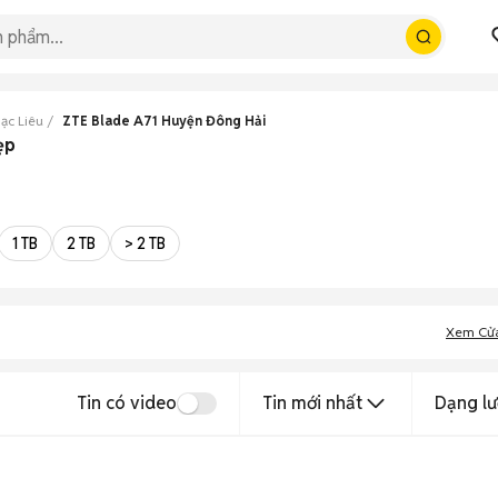
ạc Liêu
ZTE Blade A71 Huyện Đông Hải
ẹp
1 TB
2 TB
> 2 TB
Xem Cử
Tin có video
Tin mới nhất
Dạng lư