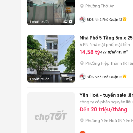
Phường Thới An
BĐS Nhà Phố Quận 12
1 phút trước
3
Nhà Phố 5 Tầng 5m x 25
6 PN
Nhà mặt phố, mặt tiền
14,58 tỷ
127 tr/m²
115 m²
Phường Hiệp Thành
(
P. T
BĐS Nhà Phố Quận 12
1 phút trước
12
Yên Hoà - tuyển sale lê
công ty cổ phần nguyên liệ
Đến 20 triệu/tháng
Phường Yên Hoà
(
P. Yên