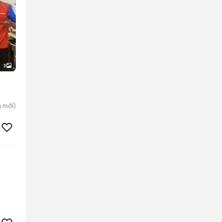
3
g
mới)