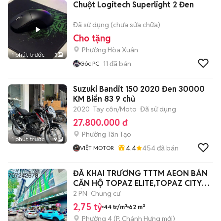
Chuột Logitech Superlight 2 Đen
Đã sử dụng (chưa sửa chữa)
Cho tặng
Phường Hòa Xuân
1 phút trước
3
11
đã bán
Góc PC
Suzuki Bandit 150 2020 Đen 30000
KM Biển 83 9 chủ
2020
Tay côn/Moto
Đã sử dụng
27.800.000 đ
Phường Tân Tạo
1 phút trước
9
4.4
454
đã bán
VIỆT MOTOR
ĐÃ KHAI TRƯƠNG TTTM AEON BÁN
CĂN HỘ TOPAZ ELITE,TOPAZ CITY
SÁT Q5
2 PN
Chung cư
2,75 tỷ
44 tr/m²
62 m²
Phường 4
(
P. Chánh Hưng
mới)