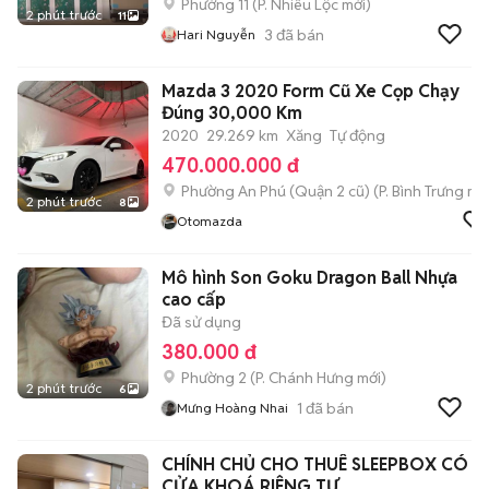
Phường 11
(
P. Nhiêu Lộc
mới)
2 phút trước
11
3
đã bán
Hari Nguyễn
Mazda 3 2020 Form Cũ Xe Cọp Chạy
Đúng 30,000 Km
2020
29.269 km
Xăng
Tự động
470.000.000 đ
Phường An Phú (Quận 2 cũ)
(
P. Bình Trưng
mới
2 phút trước
8
Otomazda
Mô hình Son Goku Dragon Ball Nhựa
cao cấp
Đã sử dụng
380.000 đ
Phường 2
(
P. Chánh Hưng
mới)
2 phút trước
6
1
đã bán
Mưng Hoàng Nhai
CHÍNH CHỦ CHO THUÊ SLEEPBOX CÓ
CỬA KHOÁ RIÊNG TƯ