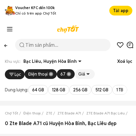
Voucher KFC đến 100k
Tải app
Chỉ có trên app Chợ Tốt
Khu vực:
Bạc Liêu, Huyện Hòa Bình
Xoá lọc
Điện thoại
67
Giá
Lọc
Dung lượng:
64 GB
128 GB
256 GB
512 GB
1 TB
2 
Chợ Tốt
Điện thoại
ZTE
ZTE Blade A71
ZTE Blade A71 Bạc Liêu
ZTE
0 Zte Blade A71 cũ Huyện Hòa Bình, Bạc Liêu đẹp