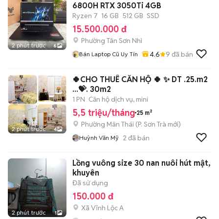
6800H RTX 3050Ti 4GB
Ryzen 7
16 GB
512 GB
SSD
15.500.000 đ
Phường Tân Sơn Nhì
2 phút trước
6
4.6
9
đã bán
Bán Laptop Cũ Uy Tín
🍀CHO THUÊ CĂN HỘ 🍀 ✨ DT .25.m2
...💝. 30m2
1 PN
Căn hộ dịch vụ, mini
5,5 triệu/tháng
25 m²
Phường Mân Thái
(
P. Sơn Trà
mới)
2 phút trước
4
2
đã bán
Huỳnh Văn Mỹ
Lồng vuông size 30 nan nuôi hút mật,
khuyên
Đã sử dụng
150.000 đ
Xã Vĩnh Lộc A
2 phút trước
1