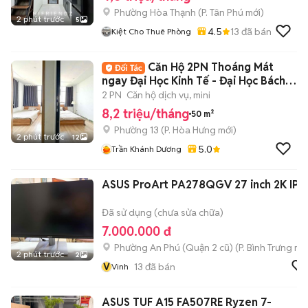
Phường Hòa Thạnh
(
P. Tân Phú
mới)
2 phút trước
5
4.5
13
đã bán
Kiệt Cho Thuê Phòng
Căn Hộ 2PN Thoáng Mát
ngay Đại Học Kinh Tế - Đại Học Bách
Khoa
2 PN
Căn hộ dịch vụ, mini
8,2 triệu/tháng
50 m²
Phường 13
(
P. Hòa Hưng
mới)
2 phút trước
12
5.0
Trần Khánh Dương
ASUS ProArt PA278QGV 27 inch 2K IPS
Đã sử dụng (chưa sửa chữa)
7.000.000 đ
Phường An Phú (Quận 2 cũ)
(
P. Bình Trưng
mới
2 phút trước
2
V
13
đã bán
Vinh
ASUS TUF A15 FA507RE Ryzen 7-