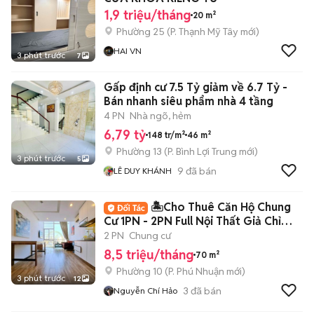
1,9 triệu/tháng
20 m²
Phường 25
(
P. Thạnh Mỹ Tây
mới)
HAI VN
3 phút trước
7
Gấp định cư 7.5 Tỷ giảm về 6.7 Tỷ -
Bán nhanh siêu phẩm nhà 4 tầng
4 PN
Nhà ngõ, hẻm
6,79 tỷ
148 tr/m²
46 m²
Phường 13
(
P. Bình Lợi Trung
mới)
3 phút trước
5
9
đã bán
LÊ DUY KHÁNH
🏝️Cho Thuê Căn Hộ Chung
Cư 1PN - 2PN Full Nội Thất Giả Chỉ
8Tr5🏝️
2 PN
Chung cư
8,5 triệu/tháng
70 m²
Phường 10
(
P. Phú Nhuận
mới)
3 phút trước
12
3
đã bán
Nguyễn Chí Hảo