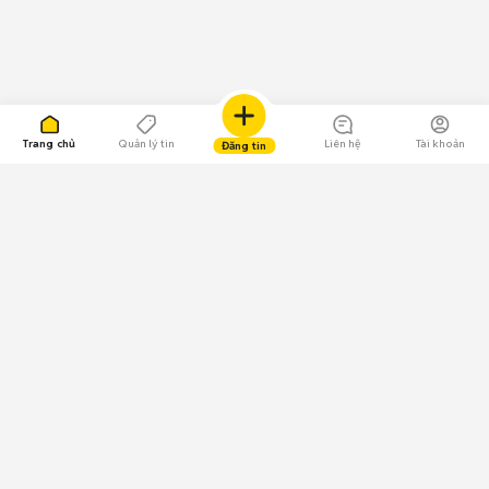
Trang chủ
Quản lý tin
Liên hệ
Tài khoản
Đăng tin
109.000 Bình chọn
Tải ứng dụng Chợ Tốt
Về Chợ Tốt
Quy chế sàn
Chính sách bảo mật
Giải quyết tranh chấp
CÔNG TY TNHH CHỢ TỐT - Người đại diện theo pháp luật:
Nguyễn Trọng Tấn; GPDKKD: 0312120782 do Sở KH & ĐT TP.HCM cấp ngày