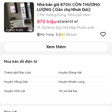
Nhà bán giá 870tr CÒN THƯƠNG
LƯỢNG ( Gần chợ Nhơn Đức)
2 PN
Hướng Đông
Nhà ngõ, hẻm
870 triệu
32 tr/m²
27 m²
Xã Nhơn Đức
(
Xã Hiệp Phước
mới)
3 phút trước
6
5.0
1
đã bán
Mỹ Trang
Xem thêm
Mua bán đồ điện tử
Thành phố Bạc Liêu
Huyện Đông Hải
Huyện Hồng Dân
Huyện Phước Long
Huyện Vĩnh Lợi
Thị xã Giá Rai