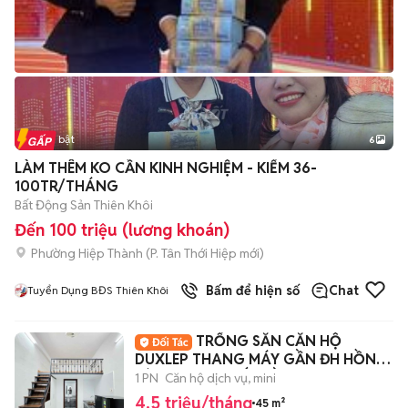
Tin nổi bật
6
+
2
LÀM THÊM KO CẦN KINH NGHIỆM - KIẾM 36-
100TR/THÁNG
Bất Động Sản Thiên Khôi
Đến 100 triệu (lương khoán)
Phường Hiệp Thành
(
P. Tân Thới Hiệp
mới)
Bấm để hiện số
Chat
Tuyển Dụng BĐS Thiên Khôi
TRỐNG SẴN CĂN HỘ
DUXLEP THANG MÁY GẦN ĐH HỒNG
BÀNG - VĂN HIẾN ĐẦM SEN
1 PN
Căn hộ dịch vụ, mini
4,5 triệu/tháng
45 m²