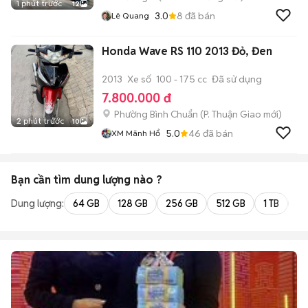
1 phút trước
12
3.0
8
đã bán
Lê Quang
Honda Wave RS 110 2013 Đỏ, Đen
2013
Xe số
100 - 175 cc
Đã sử dụng
7.800.000 đ
Phường Bình Chuẩn
(
P. Thuận Giao
mới)
2 phút trước
10
5.0
46
đã bán
XM Mãnh Hổ
Bạn cần tìm
dung lượng
nào ?
Dung lượng:
64 GB
128 GB
256 GB
512 GB
1 TB
2 