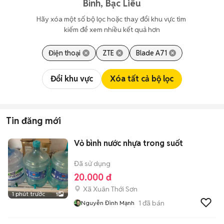
Bình, Bạc Liêu
Hãy xóa một số bộ lọc hoặc thay đổi khu vực tìm 
kiếm để xem nhiều kết quả hơn
Điện thoại
ZTE
Blade A71
Đổi khu vực
Xóa tất cả bộ lọc
Tin đăng mới
Vỏ bình nước nhựa trong suốt
Đã sử dụng
20.000 đ
Xã Xuân Thới Sơn
1 phút trước
1
1
đã bán
Nguyễn Đình Mạnh