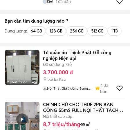
1
đã bán
Kiet
Bạn cần tìm
dung lượng
nào ?
Dung lượng:
64 GB
128 GB
256 GB
512 GB
1 TB
2 
Tủ quần áo Thịnh Phát Gỗ công
nghiệp Hiện đại
Đã sử dụng
Gỗ
3.700.000 đ
Xã Ea Kao
2 phút trước
4
4
đã
Nội Thất Giá Xưởng Buôn
bán
Mê Thuột
CHÍNH CHỦ CHO THUÊ 2PN BAN
CÔNG 55m2 FULL NỘI THẤT TÁCH
BẾP Ở 3-4 NG
Nội thất cao cấp
8,7 triệu/tháng
55 m²