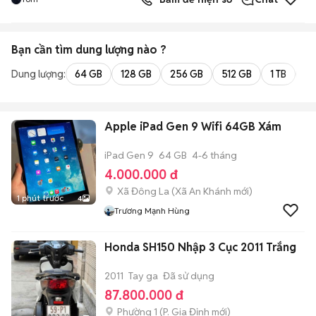
Bạn cần tìm
dung lượng
nào ?
Dung lượng:
64 GB
128 GB
256 GB
512 GB
1 TB
2 
Apple iPad Gen 9 Wifi 64GB Xám
iPad Gen 9
64 GB
4-6 tháng
4.000.000 đ
Xã Đông La
(
Xã An Khánh
mới)
1 phút trước
4
Trương Mạnh Hùng
Honda SH150 Nhập 3 Cục 2011 Trắng
2011
Tay ga
Đã sử dụng
87.800.000 đ
Phường 1
(
P. Gia Định
mới)