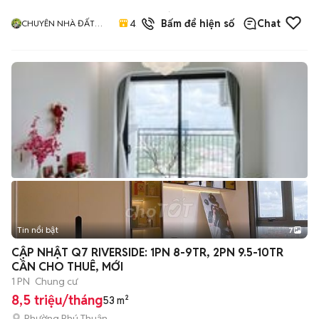
17
đã
4.9
Bấm để hiện số
Chat
CHUYÊN NHÀ ĐẤT
bán
QUẬN 12
Tin nổi bật
7
+
2
CẬP NHẬT Q7 RIVERSIDE: 1PN 8-9TR, 2PN 9.5-10TR
CẦN CHO THUÊ, MỚI
1 PN
Chung cư
8,5 triệu/tháng
53 m²
Phường Phú Thuận