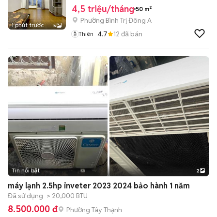
4,5 triệu/tháng
50 m²
Phường Bình Trị Đông A
1 phút trước
5
4.7
12
đã bán
Thiên
Tin nổi bật
2
máy lạnh 2.5hp inveter 2023 2024 bảo hành 1 năm
Đã sử dụng
> 20,000 BTU
8.500.000 đ
Phường Tây Thạnh