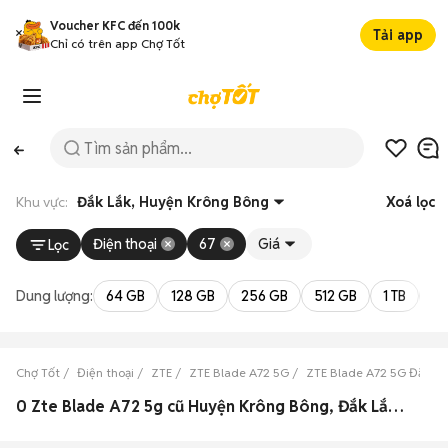
Voucher KFC đến 100k
Tải app
Chỉ có trên app Chợ Tốt
Khu vực:
Đắk Lắk, Huyện Krông Bông
Xoá lọc
Điện thoại
67
Giá
Lọc
Dung lượng:
64 GB
128 GB
256 GB
512 GB
1 TB
2 
Chợ Tốt
Điện thoại
ZTE
ZTE Blade A72 5G
ZTE Blade A72 5G Đắk Lắ
0 Zte Blade A72 5g cũ Huyện Krông Bông, Đắk Lắk đẹp