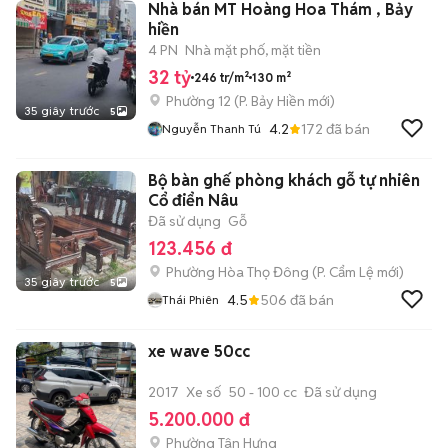
Nhà bán MT Hoàng Hoa Thám , Bảy
hiền
4 PN
Nhà mặt phố, mặt tiền
32 tỷ
246 tr/m²
130 m²
Phường 12
(
P. Bảy Hiền
mới)
35 giây trước
5
4.2
172
đã bán
Nguyễn Thanh Tú
Bộ bàn ghế phòng khách gỗ tự nhiên
Cổ điển Nâu
Đã sử dụng
Gỗ
123.456 đ
Phường Hòa Thọ Đông
(
P. Cẩm Lệ
mới)
35 giây trước
5
4.5
506
đã bán
Thái Phiên
xe wave 50cc
2017
Xe số
50 - 100 cc
Đã sử dụng
5.200.000 đ
Phường Tân Hưng