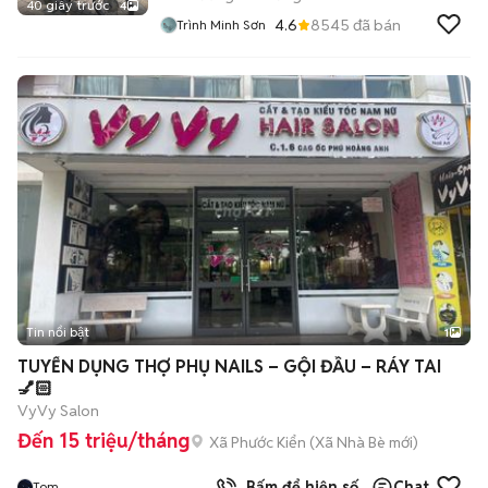
40 giây trước
4
4.6
8545
đã bán
Trình Minh Sơn
Tin nổi bật
1
TUYỂN DỤNG THỢ PHỤ NAILS – GỘI ĐẦU – RÁY TAI
💅🏻
VyVy Salon
Đến 15 triệu/tháng
Xã Phước Kiển
(
Xã Nhà Bè
mới)
Bấm để hiện số
Chat
Tom