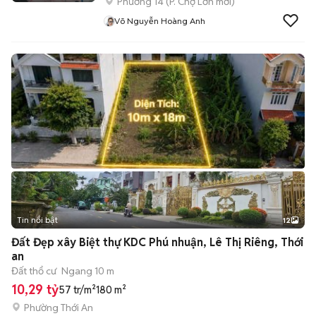
Phường 14
(
P. Chợ Lớn
mới)
Võ Nguyễn Hoàng Anh
Tin nổi bật
12
+
2
Đất Đẹp xây Biệt thự KDC Phú nhuận, Lê Thị Riêng, Thới
an
Đất thổ cư
Ngang 10 m
10,29 tỷ
57 tr/m²
180 m²
Phường Thới An