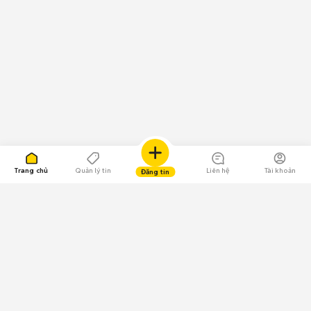
Trang chủ
Quản lý tin
Liên hệ
Tài khoản
Đăng tin
109.000 Bình chọn
Tải ứng dụng Chợ Tốt