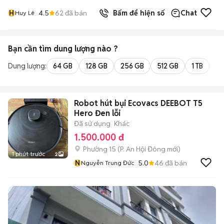
H
4.5
62
đã bán
Bấm để hiện số
Chat
Huy Lê
Bạn cần tìm
dung lượng
nào ?
Dung lượng:
64 GB
128 GB
256 GB
512 GB
1 TB
2 
Robot hút bụi Ecovacs DEEBOT T5
Hero Đen lỗi
Đã sử dụng
Khác
1.500.000 đ
Phường 15
(
P. An Hội Đông
mới)
1 phút trước
2
N
5.0
46
đã bán
Nguyễn Trung Đức