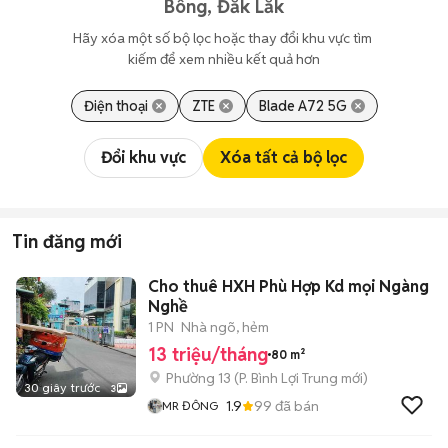
Bông, Đắk Lắk
Hãy xóa một số bộ lọc hoặc thay đổi khu vực tìm 
kiếm để xem nhiều kết quả hơn
Điện thoại
ZTE
Blade A72 5G
Đổi khu vực
Xóa tất cả bộ lọc
Tin đăng mới
Cho thuê HXH Phù Hợp Kd mọi Ngàng
Nghề
1 PN
Nhà ngõ, hẻm
13 triệu/tháng
80 m²
Phường 13
(
P. Bình Lợi Trung
mới)
30 giây trước
3
1.9
99
đã bán
MR ĐÔNG