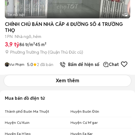
Tin nổi bật
5
CHÍNH CHỦ BÁN NHÀ CẤP 4 ĐƯỜNG SỐ 4 TRƯỜNG
THỌ
1 PN
Nhà ngõ, hẻm
3,9 tỷ
86 tr/m²
45 m²
Phường Trường Thọ (Quận Thủ Đức cũ)
5.0
2
đã bán
Bấm để hiện số
Chat
Vui Phạm
Xem thêm
Mua bán đồ điện tử
Thành phố Buôn Ma Thuột
Huyện Buôn Đôn
Huyện Cư Kuin
Huyện Cư M'gar
Huyện Ea H'leo
Huyện Ea Kar