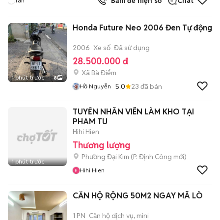
Bấm để hiện số
Chat
Tan
Honda Future Neo 2006 Đen Tự động
2006
Xe số
Đã sử dụng
28.500.000 đ
Xã Bà Điểm
1 phút trước
8
5.0
23
đã bán
Hồ Nguyễn
TUYỂN NHÂN VIÊN LÀM KHO TẠI
PHAM TU
Hihi Hien
Thương lượng
Phường Đại Kim
(
P. Định Công
mới)
1 phút trước
Hihi Hien
CĂN HỘ RỘNG 50M2 NGAY MÃ LÒ
1 PN
Căn hộ dịch vụ, mini