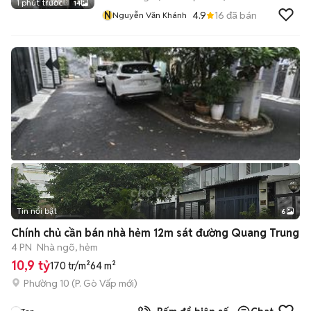
1 phút trước
14
N
4.9
16
đã bán
Nguyễn Văn Khánh
Tin nổi bật
6
+
2
Chính chủ cần bán nhà hẻm 12m sát đường Quang Trung
4 PN
Nhà ngõ, hẻm
10,9 tỷ
170 tr/m²
64 m²
Phường 10
(
P. Gò Vấp
mới)