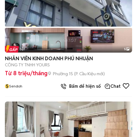
Tin nổi bật
5
NHÂN VIÊN KINH DOANH PHÚ NHUẬN
CÔNG TY TNHH YOURS
Từ 8 triệu/tháng
Phường 15
(
P. Cầu Kiệu
mới)
S
Bấm để hiện số
Chat
Sendoh