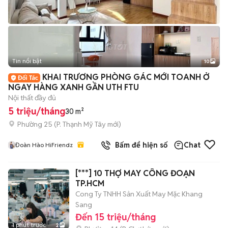
Tin nổi bật
10
+
2
KHAI TRƯƠNG PHÒNG GÁC MỚI TOANH Ở
NGAY HÀNG XANH GẦN UTH FTU
Nội thất đầy đủ
5 triệu/tháng
30 m²
Phường 25
(
P. Thạnh Mỹ Tây
mới)
Bấm để hiện số
Chat
Đoàn Hào HiFriendz
[***] 10 THỢ MAY CÔNG ĐOẠN
TP.HCM
Cong Ty TNHH Sản Xuất May Mặc Khang
Sang
Đến 15 triệu/tháng
1 phút trước
2