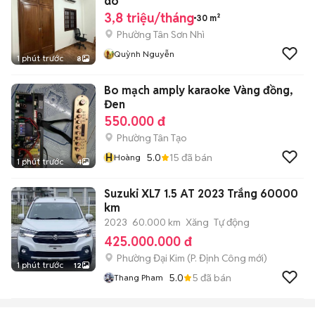
do
3,8 triệu/tháng
30 m²
Phường Tân Sơn Nhì
Quỳnh Nguyễn
1 phút trước
8
Bo mạch amply karaoke Vàng đồng,
Đen
550.000 đ
Phường Tân Tạo
H
5.0
15
đã bán
Hoàng
1 phút trước
4
Suzuki XL7 1.5 AT 2023 Trắng 60000
km
2023
60.000 km
Xăng
Tự động
425.000.000 đ
Phường Đại Kim
(
P. Định Công
mới)
1 phút trước
12
5.0
5
đã bán
Thang Pham