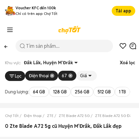
Voucher KFC đến 100k
Tải app
Chỉ có trên app Chợ Tốt
Khu vực:
Đắk Lắk, Huyện M'Đrắk
Xoá lọc
Điện thoại
67
Giá
Lọc
Dung lượng:
64 GB
128 GB
256 GB
512 GB
1 TB
2 
Chợ Tốt
Điện thoại
ZTE
ZTE Blade A72 5G
ZTE Blade A72 5G Đắk Lắ
0 Zte Blade A72 5g cũ Huyện M'Đrắk, Đắk Lắk đẹp