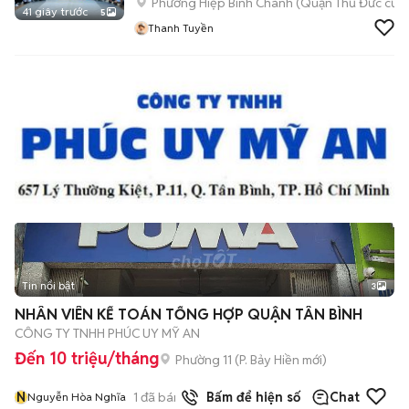
Phường Hiệp Bình Chánh (Quận Thủ Đức cũ)
41 giây trước
5
Thanh Tuyền
Tin nổi bật
3
NHÂN VIÊN KẾ TOÁN TỔNG HỢP QUẬN TÂN BÌNH
CÔNG TY TNHH PHÚC UY MỸ AN
Đến 10 triệu/tháng
Phường 11
(
P. Bảy Hiền
mới)
N
1
đã bán
Bấm để hiện số
Chat
Nguyễn Hòa Nghĩa