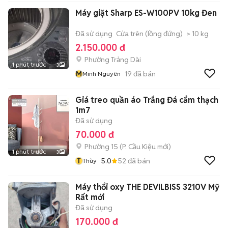
Máy giặt Sharp ES-W100PV 10kg Đen
Đã sử dụng
Cửa trên (lồng đứng)
> 10 kg
2.150.000 đ
Phường Trảng Dài
1 phút trước
3
M
19
đã bán
Minh Nguyên
Giá treo quần áo Trắng Đá cẩm thạch
1m7
Đã sử dụng
70.000 đ
Phường 15
(
P. Cầu Kiệu
mới)
1 phút trước
3
T
5.0
52
đã bán
Thùy
Máy thổi oxy THE DEVILBISS 3210V Mỹ
Rất mới
Đã sử dụng
170.000 đ