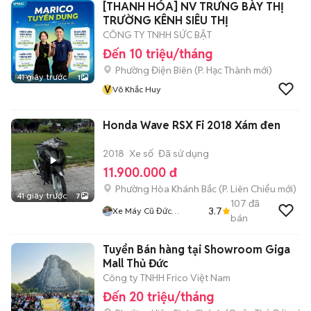
[THANH HÓA] NV TRƯNG BÀY THỊ
TRƯỜNG KÊNH SIÊU THỊ
CÔNG TY TNHH SỨC BẬT
Đến 10 triệu/tháng
Phường Điện Biên
(
P. Hạc Thành
mới)
41 giây trước
1
V
Võ Khắc Huy
Honda Wave RSX Fi 2018 Xám đen
2018
Xe số
Đã sử dụng
11.900.000 đ
Phường Hòa Khánh Bắc
(
P. Liên Chiểu
mới)
41 giây trước
7
107
đã
3.7
Xe Máy Cũ Đức
bán
Nguyễn
Tuyển Bán hàng tại Showroom Giga
Mall Thủ Đức
Công ty TNHH Frico Việt Nam
Đến 20 triệu/tháng