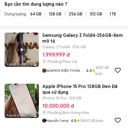
Bạn cần tìm
dung lượng
nào ?
Dung lượng:
64 GB
128 GB
256 GB
512 GB
1 TB
2 
Samsung Galaxy Z Fold4-256GB-Xem
mô tả
Galaxy Z Fold4
256 GB
1.999.999 đ
Phường Phúc Lợi
1 phút trước
6
1681
đã
4.8
ADAYROI ĐIỆN THOẠI
bán
RUBY
Apple iPhone 15 Pro 128GB Đen Đã
qua sử dụng
iPhone 15 Pro
128 GB
10.000.000 đ
Phường Bình Hưng Hòa
1 phút trước
6
4.8
3660
đã bán
Nguyễn Sang