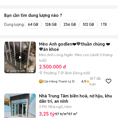
Bạn cần tìm
dung lượng
nào ?
Dung lượng:
64 GB
128 GB
256 GB
512 GB
1 TB
2 
Mèo Anh godlen❤️💛thuần chủng ❤️
💙ăn khoẻ
Mèo Anh Lông Ngắn
Mèo con (dưới 3 tháng
tuổi)
2.500.000 đ
41 giây trước
6
Phường 7
(
P. Bình Đông
mới)
187
đã
4.9
Cửa Hàng Thanh Lý Đồ
bán
Cũ Mới
Nhà Trung Tâm biên hoà, nở hậu, khu
dân trí, an ninh
2 PN
Nhà ngõ, hẻm
3,25 tỷ
57 tr/m²
57 m²