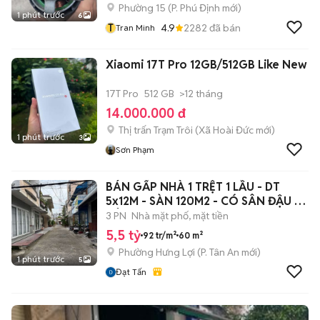
Phường 15
(
P. Phú Định
mới)
1 phút trước
6
T
4.9
2282
đã bán
Tran Minh
Xiaomi 17T Pro 12GB/512GB Like New
17T Pro
512 GB
>12 tháng
14.000.000 đ
Thị trấn Trạm Trôi
(
Xã Hoài Đức
mới)
1 phút trước
3
Sơn Phạm
BÁN GẤP NHÀ 1 TRỆT 1 LẦU - DT
5x12M - SÀN 120M2 - CÓ SÂN ĐẬU Ô
TÔ
3 PN
Nhà mặt phố, mặt tiền
5,5 tỷ
92 tr/m²
60 m²
Phường Hưng Lợi
(
P. Tân An
mới)
1 phút trước
5
Đạt Tấn