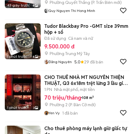
Phường Quyết Thắng
(
P. Trấn Biên
mới)
43 giây trước
6
Quy Nguyen Thi Hong Minh
Tudor Blackbay Pro -GMT size 39mm
hộp + sổ
Đã sử dụng
Cả nam và nữ
9.500.000 đ
Phường Trung Mỹ Tây
1 phút trước
6
5.0
29
đã bán
Đăng Nguyên
CHO THUÊ NHÀ MT NGUYỄN THIỆN
THUẬT, Q3 6x18m trệt lửng 3 lầu giá
70tr
1 PN
Nhà mặt phố, mặt tiền
70 triệu/tháng
108 m²
Phường 2
(
P. Bàn Cờ
mới)
1 phút trước
3
1
đã bán
Yen Vy
Cho thuê phòng máy lạnh giờ giấc tự