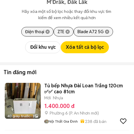
M'Đrắk, Đắk Lắk
Hãy xóa một số bộ lọc hoặc thay đổi khu vực tìm 
kiếm để xem nhiều kết quả hơn
Điện thoại
ZTE
Blade A72 5G
Đổi khu vực
Xóa tất cả bộ lọc
Tin đăng mới
Tủ bếp Nhựa Đài Loan Trắng 120cm
✅✅ cao 81cm
Mới
Nhựa
1.400.000 đ
Phường 6
(
P. An Nhơn
mới)
40 giây trước
2
238
đã bán
Nội Thất Gia Đinh