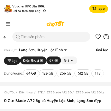
Voucher KFC đến 100k
Tải app
Chỉ có trên app Chợ Tốt
Khu vực:
Lạng Sơn, Huyện Lộc Bình
Xoá lọc
Điện thoại
67
Giá
Lọc
Dung lượng:
64 GB
128 GB
256 GB
512 GB
1 TB
2 
Chợ Tốt
Điện thoại
ZTE
ZTE Blade A72 5G
ZTE Blade A72 5G Lạng S
0 Zte Blade A72 5g cũ Huyện Lộc Bình, Lạng Sơn đẹp