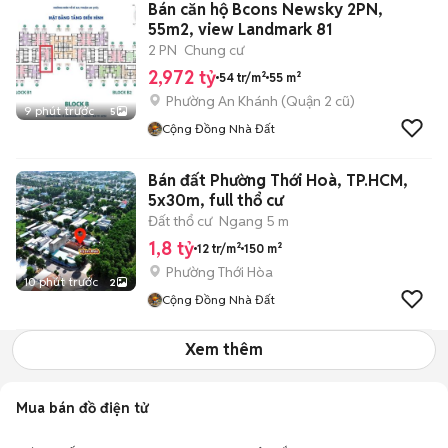
Bán căn hộ Bcons Newsky 2PN,
55m2, view Landmark 81
2 PN
Chung cư
2,972 tỷ
54 tr/m²
55 m²
Phường An Khánh (Quận 2 cũ)
9 phút trước
5
Cộng Đồng Nhà Đất
Bán đất Phường Thới Hoà, TP.HCM,
5x30m, full thổ cư
Đất thổ cư
Ngang 5 m
1,8 tỷ
12 tr/m²
150 m²
Phường Thới Hòa
10 phút trước
2
Cộng Đồng Nhà Đất
Xem thêm
Mua bán đồ điện tử