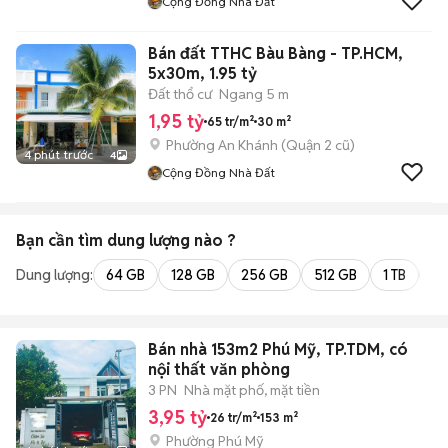
Cộng Đồng Nhà Đất
Bán đất TTHC Bàu Bàng - TP.HCM,
5x30m, 1.95 tỷ
Đất thổ cư
Ngang 5 m
1,95 tỷ
65 tr/m²
30 m²
Phường An Khánh (Quận 2 cũ)
4 phút trước
4
Cộng Đồng Nhà Đất
Bạn cần tìm
dung lượng
nào ?
Dung lượng:
64 GB
128 GB
256 GB
512 GB
1 TB
2 
Bán nhà 153m2 Phú Mỹ, TP.TDM, có
nội thất văn phòng
3 PN
Nhà mặt phố, mặt tiền
3,95 tỷ
26 tr/m²
153 m²
Phường Phú Mỹ