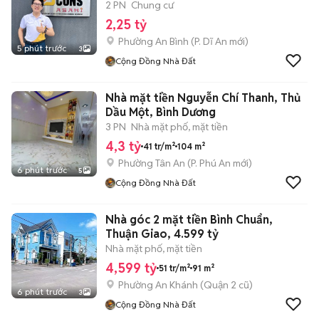
2 PN
Chung cư
2,25 tỷ
Phường An Bình
(
P. Dĩ An
mới)
5 phút trước
3
Cộng Đồng Nhà Đất
Nhà mặt tiền Nguyễn Chí Thanh, Thủ
Dầu Một, Bình Dương
3 PN
Nhà mặt phố, mặt tiền
4,3 tỷ
41 tr/m²
104 m²
Phường Tân An
(
P. Phú An
mới)
6 phút trước
5
Cộng Đồng Nhà Đất
Nhà góc 2 mặt tiền Bình Chuẩn,
Thuận Giao, 4.599 tỷ
Nhà mặt phố, mặt tiền
4,599 tỷ
51 tr/m²
91 m²
Phường An Khánh (Quận 2 cũ)
6 phút trước
3
Cộng Đồng Nhà Đất