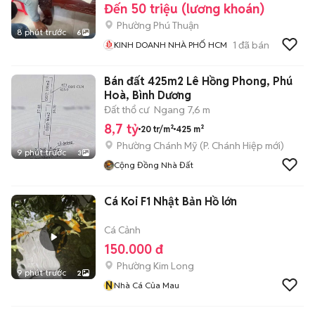
Đến 50 triệu (lương khoán)
Phường Phú Thuận
8 phút trước
6
1
đã bán
KINH DOANH NHÀ PHỐ HCM
Bán đất 425m2 Lê Hồng Phong, Phú
Hoà, Bình Dương
Đất thổ cư
Ngang 7,6 m
8,7 tỷ
20 tr/m²
425 m²
Phường Chánh Mỹ
(
P. Chánh Hiệp
mới)
9 phút trước
3
Cộng Đồng Nhà Đất
Cá Koi F1 Nhật Bản Hồ lớn
Cá Cảnh
150.000 đ
Phường Kim Long
9 phút trước
2
N
Nhà Cá Của Mau