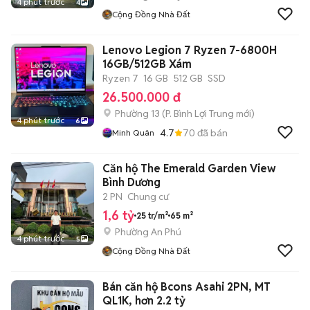
4 phút trước
4
Cộng Đồng Nhà Đất
Lenovo Legion 7 Ryzen 7-6800H
16GB/512GB Xám
Ryzen 7
16 GB
512 GB
SSD
26.500.000 đ
Phường 13
(
P. Bình Lợi Trung
mới)
4 phút trước
6
4.7
70
đã bán
Minh Quân
Căn hộ The Emerald Garden View
Bình Dương
2 PN
Chung cư
1,6 tỷ
25 tr/m²
65 m²
Phường An Phú
4 phút trước
5
Cộng Đồng Nhà Đất
Bán căn hộ Bcons Asahi 2PN, MT
QL1K, hơn 2.2 tỷ