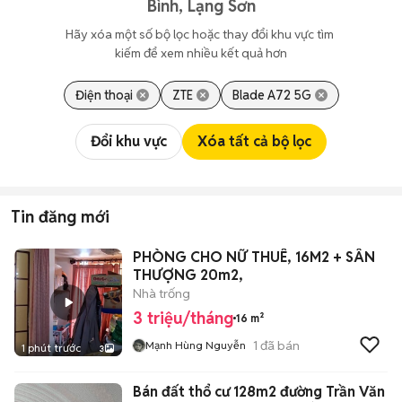
Bình, Lạng Sơn
Hãy xóa một số bộ lọc hoặc thay đổi khu vực tìm 
kiếm để xem nhiều kết quả hơn
Điện thoại
ZTE
Blade A72 5G
Đổi khu vực
Xóa tất cả bộ lọc
Tin đăng mới
PHÒNG CHO NỮ THUÊ, 16M2 + SÂN
THƯỢNG 20m2,
Nhà trống
3 triệu/tháng
16 m²
1
đã bán
Mạnh Hùng Nguyễn
1 phút trước
3
Bán đất thổ cư 128m2 đường Trần Văn