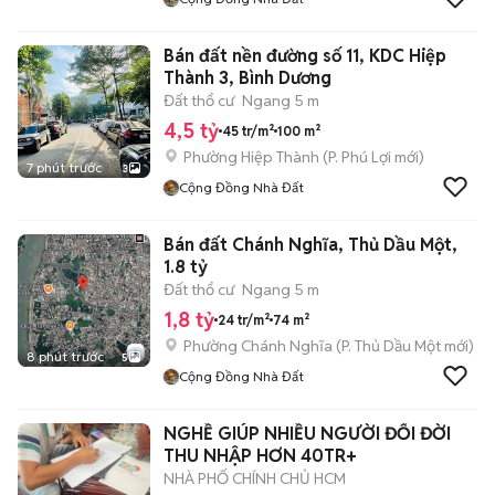
Bán đất nền đường số 11, KDC Hiệp
Thành 3, Bình Dương
Đất thổ cư
Ngang 5 m
4,5 tỷ
45 tr/m²
100 m²
Phường Hiệp Thành
(
P. Phú Lợi
mới)
7 phút trước
3
Cộng Đồng Nhà Đất
Bán đất Chánh Nghĩa, Thủ Dầu Một,
1.8 tỷ
Đất thổ cư
Ngang 5 m
1,8 tỷ
24 tr/m²
74 m²
Phường Chánh Nghĩa
(
P. Thủ Dầu Một
mới)
8 phút trước
5
Cộng Đồng Nhà Đất
NGHỀ GIÚP NHIỀU NGƯỜI ĐỔI ĐỜI
THU NHẬP HƠN 40TR+
NHÀ PHỐ CHÍNH CHỦ HCM