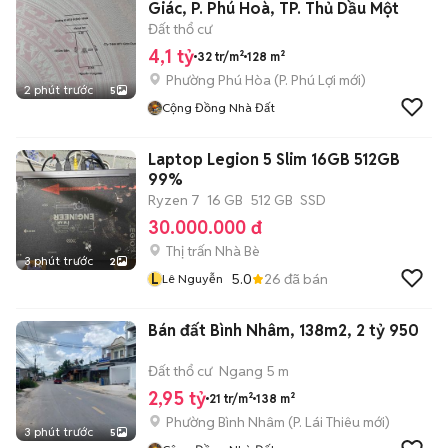
Giác, P. Phú Hoà, TP. Thủ Dầu Một
Đất thổ cư
4,1 tỷ
32 tr/m²
128 m²
Phường Phú Hòa
(
P. Phú Lợi
mới)
2 phút trước
5
Cộng Đồng Nhà Đất
Laptop Legion 5 Slim 16GB 512GB
99%
Ryzen 7
16 GB
512 GB
SSD
30.000.000 đ
Thị trấn Nhà Bè
3 phút trước
2
L
5.0
26
đã bán
Lê Nguyễn
Bán đất Bình Nhâm, 138m2, 2 tỷ 950
Đất thổ cư
Ngang 5 m
2,95 tỷ
21 tr/m²
138 m²
Phường Bình Nhâm
(
P. Lái Thiêu
mới)
3 phút trước
5