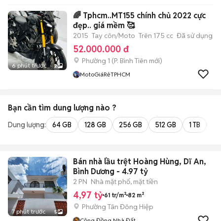
🌈 Tphcm..MT155 chính chủ 2022 cực
đẹp.. giá mềm 🥰
2015
Tay côn/Moto
Trên 175 cc
Đã sử dụng
52.000.000 đ
Phường 1
(
P. Bình Tiên
mới)
6 phút trước
2
MotoGiáRẻTPHCM
Bạn cần tìm
dung lượng
nào ?
Dung lượng:
64 GB
128 GB
256 GB
512 GB
1 TB
2 
Bán nhà lầu trệt Hoàng Hùng, Dĩ An,
Bình Dương - 4.97 tỷ
2 PN
Nhà mặt phố, mặt tiền
4,97 tỷ
61 tr/m²
82 m²
Phường Tân Đông Hiệp
7 phút trước
5
Cộng Đồng Nhà Đất