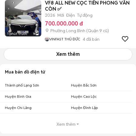
VF8 ALL NEW CỌC TIÊN PHONG VẪN
CÒN ✅
2026
Mới
Điện
Tự động
700.000.000 đ
Phường Long Bình (Quận 9 cũ)
1 phút trước
9
4
đã bán
VINFAST THỦ ĐỨC
Xem thêm
Mua bán đồ điện tử
Thành phố Lạng Sơn
Huyện Bắc Sơn
Huyện Bình Gia
Huyện Cao Lộc
Huyện Chi Lăng
Huyện Đình Lập
Xem thêm