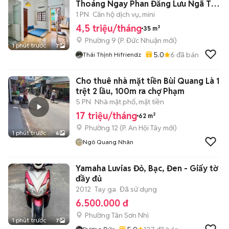
Thoáng Ngay Phan Đăng Lưu Ngã Tư
Phú Nhuận
1 PN
Căn hộ dịch vụ, mini
4,5 triệu/tháng
35 m²
Phường 9
(
P. Đức Nhuận
mới)
1 phút trước
7
5.0
6
đã bán
Thái Thịnh Hifriendz
Cho thuê nhà mặt tiền Bùi Quang Là 1
trệt 2 lầu, 100m ra chợ Phạm
5 PN
Nhà mặt phố, mặt tiền
17 triệu/tháng
62 m²
Phường 12
(
P. An Hội Tây
mới)
1 phút trước
6
Ngô Quang Nhân
Yamaha Luvias Đỏ, Bạc, Đen - Giấy tờ
đầy đủ
2012
Tay ga
Đã sử dụng
6.500.000 đ
Phường Tân Sơn Nhì
1 phút trước
7