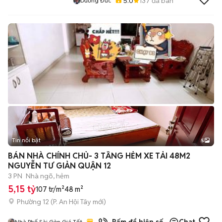
5.0
137
đã bán
Dương Đức
Tin nổi bật
5
BÁN NHÀ CHÍNH CHỦ- 3 TẦNG HẺM XE TẢI 48M2
NGUYỄN TƯ GIẢN QUẬN 12
3 PN
Nhà ngõ, hẻm
5,15 tỷ
107 tr/m²
48 m²
Phường 12
(
P. An Hội Tây
mới)
Nhà Phố Sài Gòn Giá Tốt