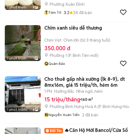
Phường Xuân Đỉnh
1 phút trước
5
T
3.2
28
đã bán
Tôm Tít
Chim xanh siêu dễ thương
Chim Vẹt
Chim lớn (từ 3 tháng tuổi)
350.000 đ
Phường 1
(
P. Bình Tiên
mới)
1 phút trước
1
Q
Quân Bảo
Cho thuê gấp nhà xưởng (lk 8-9), dt
8mx16m, giá 15 triệu/th, hẻm 6m
1 PN
Hướng Bắc
Nhà ngõ, hẻm
15 triệu/tháng
160 m²
Phường Bình Hưng Hoà A
(
P. Bình Hưng Hòa
m
1 phút trước
6
N
2
đã bán
Nguyễn Xuân Tiến
🔥Căn Hộ Mới Bancol/Cửa Sổ