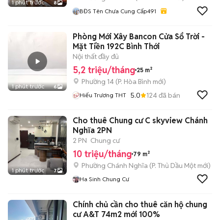
1 phút trước
8
BĐS Tên Chưa Cung Cấp491
Phòng Mới Xây Bancon Cửa Sổ Trời -
Mặt Tiền 192C Bình Thới
Nội thất đầy đủ
5,2 triệu/tháng
25 m²
Phường 14
(
P. Hòa Bình
mới)
1 phút trước
6
5.0
124
đã bán
Hiếu Trương THT
Cho thuê Chung cư C skyview Chánh
Nghĩa 2PN
2 PN
Chung cư
10 triệu/tháng
79 m²
Phường Chánh Nghĩa
(
P. Thủ Dầu Một
mới)
1 phút trước
7
Ha Sinh Chung Cư
Chính chủ cần cho thuê căn hộ chung
cư A&T 74m2 mới 100%