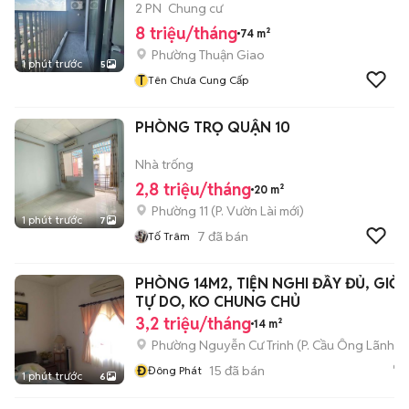
2 PN
Chung cư
8 triệu/tháng
74 m²
Phường Thuận Giao
1 phút trước
5
T
Tên Chưa Cung Cấp
PHÒNG TRỌ QUẬN 10
Nhà trống
2,8 triệu/tháng
20 m²
Phường 11
(
P. Vườn Lài
mới)
1 phút trước
7
7
đã bán
Tố Trâm
PHÒNG 14M2, TIỆN NGHI ĐẦY ĐỦ, GIỜ
TỰ DO, KO CHUNG CHỦ
3,2 triệu/tháng
14 m²
Phường Nguyễn Cư Trinh
(
P. Cầu Ông Lãnh
mớ
Đ
15
đã bán
Đông Phát
1 phút trước
6