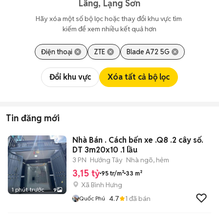
Lãng, Lạng Sơn
Hãy xóa một số bộ lọc hoặc thay đổi khu vực tìm 
kiếm để xem nhiều kết quả hơn
Điện thoại
ZTE
Blade A72 5G
Đổi khu vực
Xóa tất cả bộ lọc
Tin đăng mới
Nhà Bán . Cách bến xe .Q8 .2 cây số.
DT 3m20x10 .1 lầu
3 PN
Hướng Tây
Nhà ngõ, hẻm
3,15 tỷ
95 tr/m²
33 m²
Xã Bình Hưng
1 phút trước
9
4.7
1
đã bán
Quốc Phú