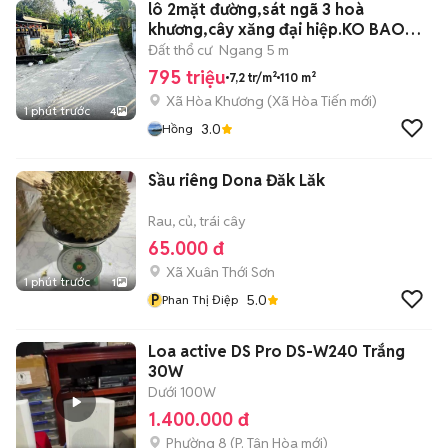
lô 2mặt đường,sát ngã 3 hoà
khương,cây xăng đại hiệp.KO BAO
GIỜ LỤT
Đất thổ cư
Ngang 5 m
795 triệu
7,2 tr/m²
110 m²
Xã Hòa Khương
(
Xã Hòa Tiến
mới)
1 phút trước
4
3.0
Hồng
Sầu riêng Dona Đăk Lăk
Rau, củ, trái cây
65.000 đ
Xã Xuân Thới Sơn
1 phút trước
1
P
5.0
Phan Thị Điệp
Loa active DS Pro DS-W240 Trắng
30W
Dưới 100W
1.400.000 đ
Phường 8
(
P. Tân Hòa
mới)