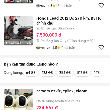
1 phút trước
5
4.3
451
đã bán
Huy
Honda Lead 2012 Đỏ 27K km. BSTP,
chính chủ
2012
Tay ga
Đã sử dụng
7.500.000 đ
Phường Tân Quy
(
P. Tân Hưng
mới)
1 phút trước
4
4.5
10
đã bán
Minhqn
Bạn cần tìm
dung lượng
nào ?
Dung lượng:
64 GB
128 GB
256 GB
512 GB
1 TB
2 
camera ezviz, tplink, xiaomi
Đã sử dụng (chưa sửa chữa)
234.567 đ