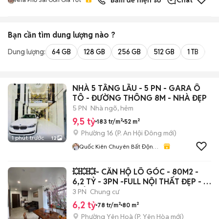
Bấm để hiện số
Chat
Bạn cần tìm
dung lượng
nào ?
Dung lượng:
64 GB
128 GB
256 GB
512 GB
1 TB
2 
NHÀ 5 TẦNG LẦU - 5 PN - GARA Ô
TÔ - ĐƯỜNG THÔNG 8M - NHÀ ĐẸP
5 PN
Nhà ngõ, hẻm
9,5 tỷ
183 tr/m²
52 m²
Phường 16
(
P. An Hội Đông
mới)
1 phút trước
12
Quốc Kiên Chuyên Bất Động
Sản Sài Gòn. Gò Vấp. Tân
Bình. Phú Nhuận
💥💥💥- CĂN HỘ LÔ GÓC - 80M2 -
6,2 TỶ - 3PN -FULL NỘI THẤT ĐẸP - Ở
LUÔN.
3 PN
Chung cư
6,2 tỷ
78 tr/m²
80 m²
Phường Yên Hoà
(
P. Yên Hòa
mới)