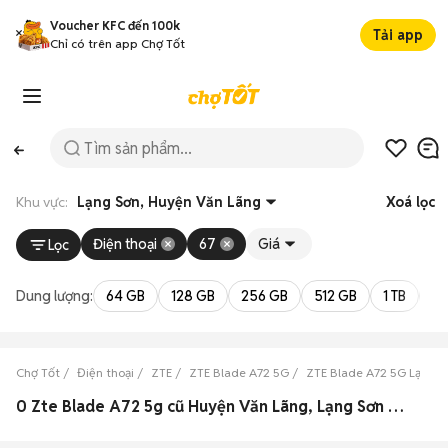
Voucher KFC đến 100k
Tải app
Chỉ có trên app Chợ Tốt
Khu vực:
Lạng Sơn, Huyện Văn Lãng
Xoá lọc
Điện thoại
67
Giá
Lọc
Dung lượng:
64 GB
128 GB
256 GB
512 GB
1 TB
2 
Chợ Tốt
Điện thoại
ZTE
ZTE Blade A72 5G
ZTE Blade A72 5G Lạng S
0 Zte Blade A72 5g cũ Huyện Văn Lãng, Lạng Sơn đẹp