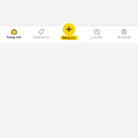
Trang chủ
Quản lý tin
Liên hệ
Tài khoản
Đăng tin
109.000 Bình chọn
Tải ứng dụng Chợ Tốt
Về Chợ Tốt
Quy chế sàn
Chính sách bảo mật
Giải quyết tranh chấp
CÔNG TY TNHH CHỢ TỐT - Người đại diện theo pháp luật:
Nguyễn Trọng Tấn; GPDKKD: 0312120782 do Sở KH & ĐT TP.HCM cấp ngày