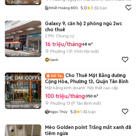
11 phút trước
7
5.0
3
đã bán
Nhất Hoàng BĐS
Galaxy 9, căn hộ 2 phòng ngủ 2wc
cho thuê
2 PN
Chung cư
16 triệu/tháng
68 m²
Phường 1
(
P. Vĩnh Hội
mới)
13 phút trước
O
Oanh
Cho Thuê Mặt Bằng đường
Cộng Hòa, Phường 13, Quận Tân Bình
Mặt bằng kinh doanh
Nội thất cao cấp
100 triệu/tháng
350 m²
Phường 13
(
P. Tân Bình
mới)
15 phút trước
4
5.0
1
đã bán
Ngọc Thúy
Mèo Golden point Trắng mắt xanh đã
tiêm ngừa