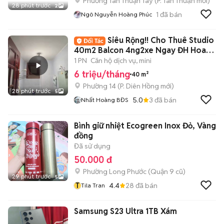
Phường Tân Thuận Tây
(
P. Tân Thuận
mới)
28 phút trước
2
1
đã bán
Ngô Nguyễn Hoàng Phúc
Siêu Rộng!! Cho Thuê Studio
40m2 Balcon 4ng2xe Ngay ĐH Hoa
Sen ĐH UEH
1 PN
Căn hộ dịch vụ, mini
6 triệu/tháng
40 m²
Phường 14
(
P. Diên Hồng
mới)
28 phút trước
5
5.0
3
đã bán
Nhất Hoàng BĐS
Bình giữ nhiệt Ecogreen Inox Đỏ, Vàng
đồng
Đã sử dụng
50.000 đ
Phường Long Phước (Quận 9 cũ)
29 phút trước
5
T
4.4
28
đã bán
Tila Tran
Samsung S23 Ultra 1TB Xám