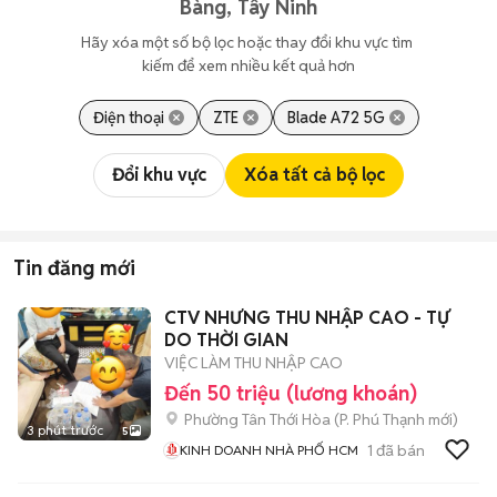
Bàng, Tây Ninh
Hãy xóa một số bộ lọc hoặc thay đổi khu vực tìm 
kiếm để xem nhiều kết quả hơn
Điện thoại
ZTE
Blade A72 5G
Đổi khu vực
Xóa tất cả bộ lọc
Tin đăng mới
CTV NHƯNG THU NHẬP CAO - TỰ
DO THỜI GIAN
VIỆC LÀM THU NHẬP CAO
Đến 50 triệu (lương khoán)
Phường Tân Thới Hòa
(
P. Phú Thạnh
mới)
3 phút trước
5
1
đã bán
KINH DOANH NHÀ PHỐ HCM