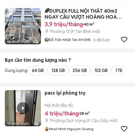
🌈DUPLEX FULL NỘI THẤT 40m2
NGAY CẦU VƯỢT HOÀNG HOA
THÁM CỘNG HOÀ
3,9 triệu/tháng
40 m²
Phường 13
(
P. Tân Bình
mới)
6
đã bán
Đỗ Trần Nhật Tân EHOME
18 phút trước
8
Bạn cần tìm
dung lượng
nào ?
Dung lượng:
64 GB
128 GB
256 GB
512 GB
1 TB
2 
pass lại phòng trọ
Nội thất đầy đủ
4 triệu/tháng
28 m²
Phường Dịch Vọng
(
P. Cầu Giấy
mới)
19 phút trước
3
Nhat Minh Nguyen Quang