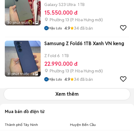
Galaxy S23 Ultra
1 TB
15.550.000 đ
Phường 13
(
P. Hòa Hưng
mới)
30 phút trước
6
4.9
34
đã bán
Hậu Lưu
Samsung Z Fold6 1TB Xanh VN keng
Z Fold 6
1 TB
22.990.000 đ
Phường 13
(
P. Hòa Hưng
mới)
31 phút trước
6
4.9
34
đã bán
Hậu Lưu
Xem thêm
Mua bán đồ điện tử
Thành phố Tây Ninh
Huyện Bến Cầu