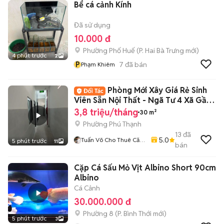
Bể cá cảnh Kính
Đã sử dụng
10.000 đ
Phường Phố Huế
(
P. Hai Bà Trưng
mới)
4 phút trước
2
P
7
đã bán
Phạm Khiêm
Phòng Mới Xây Giá Rẻ Sinh
Viên Sẵn Nội Thất - Ngã Tư 4 Xã Gần
ĐH VUH
3,8 triệu/tháng
30 m²
Phường Phú Thạnh
13
đã
5.0
Tuấn Võ Cho Thuê Căn
5 phút trước
11
bán
Hộ Phòng Trọ
Cặp Cá Sấu Mỏ Vịt Albino Short 90cm
Albino
Cá Cảnh
30.000.000 đ
Phường 8
(
P. Bình Thới
mới)
5 phút trước
3