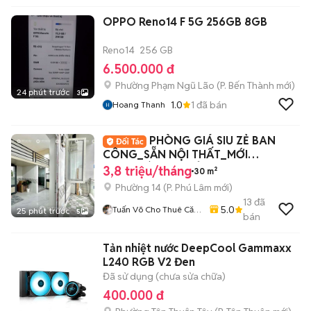
OPPO Reno14 F 5G 256GB 8GB
Reno14
256 GB
6.500.000 đ
Phường Phạm Ngũ Lão
(
P. Bến Thành
mới)
24 phút trước
3
1.0
1
đã bán
Hoang Thanh
PHÒNG GIÁ SIU ZẺ BAN
CÔNG_SẴN NỘI THẤT_MỚI
100%_BÀ HOM_TỈNH LỘ 10_Q6
3,8 triệu/tháng
30 m²
Phường 14
(
P. Phú Lâm
mới)
13
đã
5.0
Tuấn Võ Cho Thuê Căn
25 phút trước
5
bán
Hộ Phòng Trọ
Tản nhiệt nước DeepCool Gammaxx
L240 RGB V2 Đen
Đã sử dụng (chưa sửa chữa)
400.000 đ