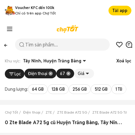
Voucher KFC đến 100k
Tải app
Chỉ có trên app Chợ Tốt
Khu vực:
Tây Ninh, Huyện Trảng Bàng
Xoá lọc
Điện thoại
67
Giá
Lọc
Dung lượng:
64 GB
128 GB
256 GB
512 GB
1 TB
2 
Chợ Tốt
Điện thoại
ZTE
ZTE Blade A72 5G
ZTE Blade A72 5G Tây Ni
0 Zte Blade A72 5g cũ Huyện Trảng Bàng, Tây Ninh đẹp