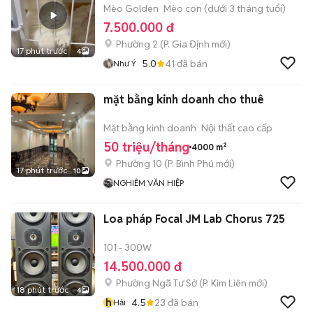
Mèo Golden
Mèo con (dưới 3 tháng tuổi)
7.500.000 đ
Phường 2
(
P. Gia Định
mới)
17 phút trước
4
5.0
41
đã bán
Như Ý
mặt bằng kinh doanh cho thuê
Mặt bằng kinh doanh
Nội thất cao cấp
50 triệu/tháng
4000 m²
Phường 10
(
P. Bình Phú
mới)
17 phút trước
10
NGHIÊM VĂN HIỆP
Loa pháp Focal JM Lab Chorus 725
101 - 300W
14.500.000 đ
Phường Ngã Tư Sở
(
P. Kim Liên
mới)
18 phút trước
4
h
4.5
23
đã bán
Hải