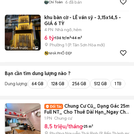
6
đã bán
Chí Toàn
khu bàn cờ - LÊ ván sỹ - 3,15x14,5 -
GIÁ 6 TỲ
4 PN
Nhà ngõ, hẻm
6 tỷ
136 tr/m²
44 m²
Phường 1
(
P. Tân Sơn Hòa
mới)
8 phút trước
6
N
NHÀ PHỐ ĐẸP
Bạn cần tìm
dung lượng
nào ?
Dung lượng:
64 GB
128 GB
256 GB
512 GB
1 TB
2 
Chung Cư Cũ_ Dạng Gác 25m2
Full NT_ Cho Thuê Dài Hạn_Ngay Chợ
BThanh
1 PN
Chung cư
8,5 triệu/tháng
25 m²
Phường Nguyễn Thái Bình
(
P. Bến Thành
mới)