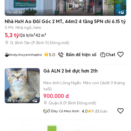
Tin nổi bật
8
+
2
Nhà HxH Ao Đôi Góc 2 MT, 44m2 4 tầng 5PN chỉ 6.15 tỷ
5 PN
Nhà ngõ, hẻm
5,3 tỷ
126 tr/m²
42 m²
Q. Bình Tân
(
P. Bình Trị Đông
mới)
5.0
9
đã bán
Bấm để hiện số
Chat
Andychuyennhapho
Gả ALN 2 bé đực hơn 2th
Mèo Anh Lông Ngắn
Mèo con (dưới 3 tháng
tuổi)
900.000 đ
39 giây trước
4
Quận 8
(
P. Bình Đông
mới)
4.0
9
đã bán
Ở Đây Có Meo Xinh