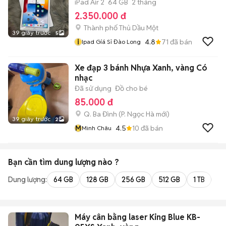
iPad Air 2
64 GB
2 tháng
2.350.000 đ
Thành phố Thủ Dầu Một
39 giây trước
5
i
4.8
71
đã bán
Ipad Gíá Sỉ Đào Long
Xe đạp 3 bánh Nhựa Xanh, vàng Có
nhạc
Đã sử dụng
Đồ cho bé
85.000 đ
Q. Ba Đình
(
P. Ngọc Hà
mới)
39 giây trước
2
M
4.5
10
đã bán
Minh Châu
Bạn cần tìm
dung lượng
nào ?
Dung lượng:
64 GB
128 GB
256 GB
512 GB
1 TB
2 
Máy cân bằng laser King Blue KB-