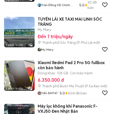
42
đã
5.0
Trân Đồng Hồ Chính
bán
Hãng 2hand
TUYỂN LÁI XE TAXI MAI LINH SÓC
TRĂNG
My Mary
Đến 1 triệu/ngày
Thành phố Sóc Trăng
(
P. Phú Lợi
mới)
1 phút trước
3
My Mary
Xiaomi Redmi Pad 2 Pro 5G fullbox
còn bảo hành
Dòng khác
128 GB
Còn bảo hành
6.350.000 đ
Thành phố Buôn Ma Thuột
(
P. Ea Kao
mới)
1 phút trước
5
5.0
604
đã bán
Tiến BMT47
Máy lọc không khí Panasonic F-
VXJ50 Đen Nhật Bản