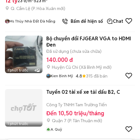
12 tỷ
23 tr/m²
523 m²
Q. Cẩm Lệ
(
P. Hòa Xuân
mới)
Bấm để hiện số
Chat
Ms Thùy Nhà Đất Đà Nẵng
Bộ chuyển đổi FJGEAR VGA to HDMI
Đen
Đã sử dụng (chưa sửa chữa)
140.000 đ
Huyện Củ Chi
(
Xã Bình Mỹ
mới)
1 phút trước
4
4.8
315
đã bán
Kien Bình Mỹ
Tuyển 02 tài xế xe tải dấu B2, C
Công Ty TNHH Tam Trường Tiến
Đến 10,50 triệu/tháng
Quận 7
(
P. Tân Thuận
mới)
1 phút trước
A. Quỳ