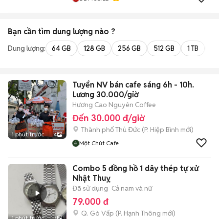
Bạn cần tìm
dung lượng
nào ?
Dung lượng:
64 GB
128 GB
256 GB
512 GB
1 TB
2 
Tuyển NV bán cafe sáng 6h - 10h.
Lương 30.000/giờ
Hương Cao Nguyên Coffee
Đến 30.000 đ/giờ
Thành phố Thủ Đức
(
P. Hiệp Bình
mới)
1 phút trước
4
Một Chút Cafe
Combo 5 đồng hồ 1 dây thép tự xử
Nhật Thuỵ
Đã sử dụng
Cả nam và nữ
79.000 đ
Q. Gò Vấp
(
P. Hạnh Thông
mới)
1 phút trước
1