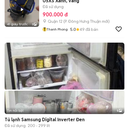
05XS Xanh, vàng
Đã sử dụng
900.000 đ
Quận 12
(
P. Đông Hưng Thuận
mới)
41 giây trước
3
T
5.0
49
đã bán
Thanh Phong
Tin nổi bật
5
Tủ lạnh Samsung Digital Inverter Đen
Đã sử dụng
200 - 299 lít