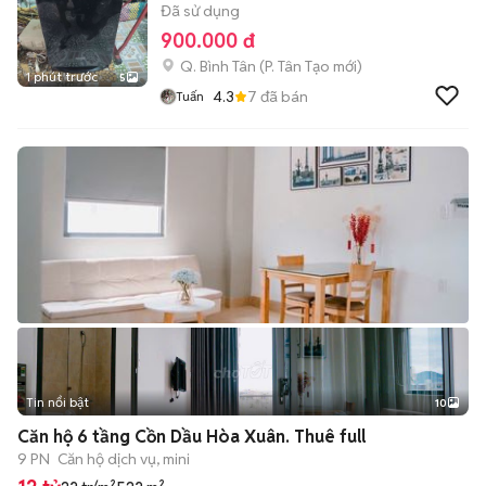
Đã sử dụng
900.000 đ
Q. Bình Tân
(
P. Tân Tạo
mới)
1 phút trước
5
4.3
7
đã bán
Tuấn
Tin nổi bật
10
+
2
Căn hộ 6 tầng Cồn Dầu Hòa Xuân. Thuê full
9 PN
Căn hộ dịch vụ, mini