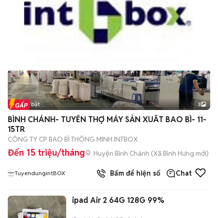
Tin nổi bật
3
BÌNH CHÁNH- TUYỂN THỢ MÁY SẢN XUẤT BAO BÌ- 11-
15TR
CÔNG TY CP BAO BÌ THÔNG MINH INTBOX
Đến 15 triệu/tháng
Huyện Bình Chánh
(
Xã Bình Hưng
mới)
Bấm để hiện số
Chat
TuyendungintBOX
ipad Air 2 64G 128G 99%