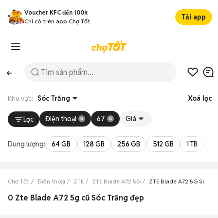
Voucher KFC đến 100k
Tải app
Chỉ có trên app Chợ Tốt
Khu vực:
Sóc Trăng
Xoá lọc
Điện thoại
67
Giá
Lọc
Dung lượng:
64 GB
128 GB
256 GB
512 GB
1 TB
2 
Chợ Tốt
Điện thoại
ZTE
ZTE Blade A72 5G
ZTE Blade A72 5G Sóc Tr
0 Zte Blade A72 5g cũ Sóc Trăng đẹp