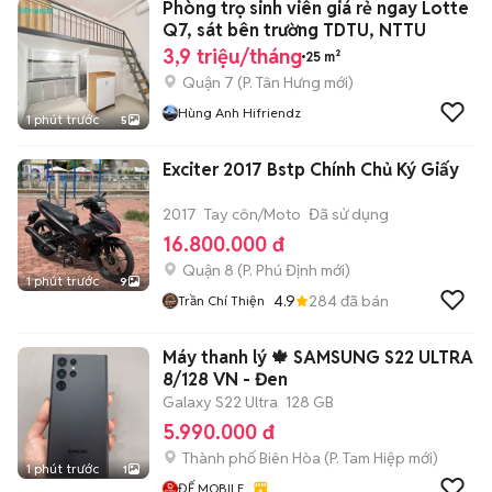
Phòng trọ sinh viên giá rẻ ngay Lotte
Q7, sát bên trường TDTU, NTTU
3,9 triệu/tháng
25 m²
Quận 7
(
P. Tân Hưng
mới)
Hùng Anh Hifriendz
1 phút trước
5
Exciter 2017 Bstp Chính Chủ Ký Giấy
2017
Tay côn/Moto
Đã sử dụng
16.800.000 đ
Quận 8
(
P. Phú Định
mới)
1 phút trước
9
4.9
284
đã bán
Trần Chí Thiện
Máy thanh lý 🍁 SAMSUNG S22 ULTRA
8/128 VN - Đen
Galaxy S22 Ultra
128 GB
5.990.000 đ
Thành phố Biên Hòa
(
P. Tam Hiệp
mới)
1 phút trước
1
ĐẾ MOBILE