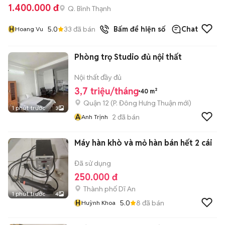
1.400.000 đ
Q. Bình Thạnh
H
5.0
33
đã bán
Bấm để hiện số
Chat
Hoang Vu
Phòng trọ Studio đủ nội thất
Nội thất đầy đủ
3,7 triệu/tháng
40 m²
Quận 12
(
P. Đông Hưng Thuận
mới)
1 phút trước
3
A
2
đã bán
Anh Trịnh
Máy hàn khò và mỏ hàn bán hết 2 cái
Đã sử dụng
250.000 đ
Thành phố Dĩ An
1 phút trước
4
H
5.0
8
đã bán
Huỳnh Khoa