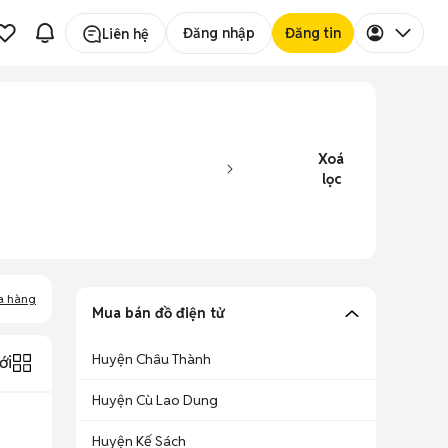
Đăng nhập
Đăng tin
Liên hệ
Xoá
lọc
a hàng
Mua bán đồ điện tử
Huyện Châu Thành
ới
Huyện Cù Lao Dung
Huyện Kế Sách