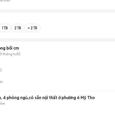
1 TB
2 TB
> 2 TB
lồng bổi cm
 3 tháng tuổi)
)
án
u, 4 phòng ngủ,có sẵn nội thất ở phường 6 Mỹ Tho
hẻm