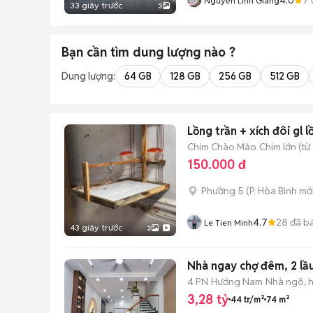
Nguyễn Linh Giang
33 giây trước
3
Bạn cần tìm
dung lượng
nào ?
Dung lượng:
64 GB
128 GB
256 GB
512 GB
Lồng trần + xích đôi gl 
Chim Chào Mào
Chim lớn (từ
150.000 đ
Phường 5
(
P. Hòa Bình
mới
4.7
28
đã b
Le Tien Minh
43 giây trước
3
Nhà ngay chợ đêm, 2 lầ
4 PN
Hướng Nam
Nhà ngõ, 
3,28 tỷ
44 tr/m²
74 m²