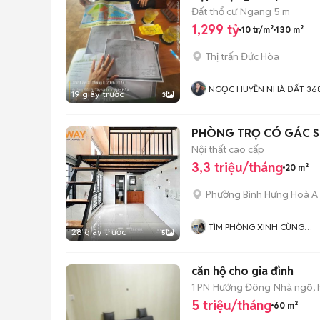
Đất thổ cư
Ngang 5 m
1,299 tỷ
10 tr/m²
130 m²
Thị trấn Đức Hòa
NGỌC HUYỀN NHÀ ĐẤT 36
19 giây trước
3
PHÒNG TRỌ CÓ GÁC SIÊ
Nội thất cao cấp
3,3 triệu/tháng
20 m²
Phường Bình Hưng Hoà A
TÌM PHÒNG XINH CÙNG
28 giây trước
5
MÌNH
căn hộ cho gia đình
1 PN
Hướng Đông
Nhà ngõ,
5 triệu/tháng
60 m²