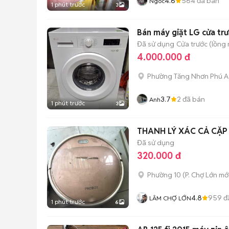
4.6
564
đã bán
Ngoc
1 phút trước
3
Bán máy giặt LG cửa tr
Đã sử dụng
Cửa trước (lồng
4.000.000 đ
Phường Tăng Nhơn Phú A
3.7
2
đã bán
Anh
1 phút trước
3
THANH LÝ XÁC CẢ CẶP
Đã sử dụng
320.000 đ
Phường 10
(
P. Chợ Lớn
mới
4.8
959
đ
LÂM CHỢ LỚN
1 phút trước
6