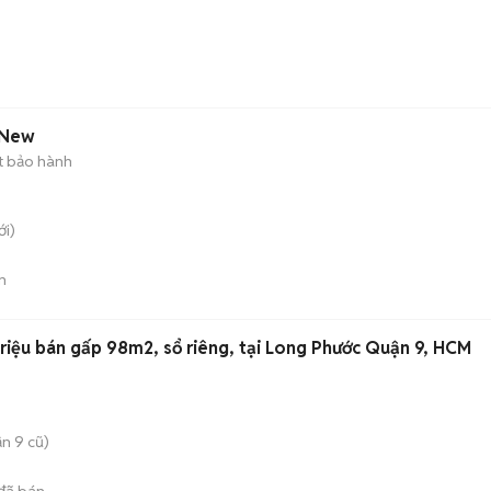
 New
t bảo hành
i)
n
riệu bán gấp 98m2, sổ riêng, tại Long Phước Quận 9, HCM
n 9 cũ)
đã bán