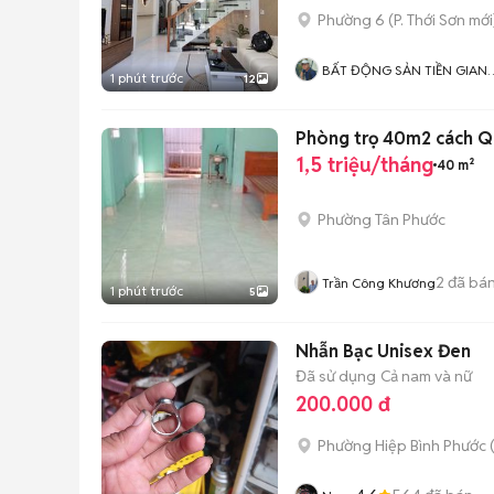
Phường 6
(
P. Thới Sơn
mới
BẤT ĐỘNG SẢN TIỀN GIAN
1 phút trước
12
- ĐỒNG THÁP
Phòng trọ 40m2 cách Qu
1,5 triệu/tháng
40 m²
Phường Tân Phước
2
đã bá
Trần Công Khương
1 phút trước
5
Nhẫn Bạc Unisex Đen
Đã sử dụng
Cả nam và nữ
200.000 đ
Phường Hiệp Bình Phước 