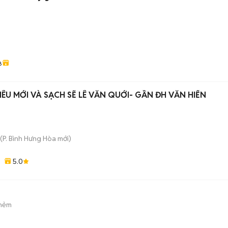
8
U MỚI VÀ SẠCH SẼ LÊ VĂN QUỚI- GẦN ĐH VĂN HIẾN
(
P. Bình Hưng Hòa
mới)
5.0
 hẻm