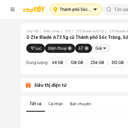
Thành phố Sóc Trăng
Chợ Tốt
Điện thoại
ZTE
ZTE Blade A72 5G
ZTE Blade 
0 Zte Blade A72 5g cũ Thành phố Sóc Trăng, S
Lọc
Điện thoại
67
Giá
Dung lượng:
64 GB
128 GB
256 GB
512 GB
Siêu thị điện tử
Tất cả
Cá nhân
Bán chuyên