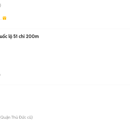
)
G
ốc lộ 51 chỉ 200m
n
(Quận Thủ Đức cũ)