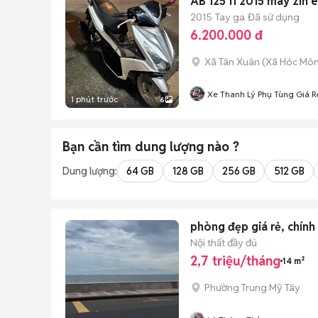
AB 125 fi 2015 máy zin 
2015
Tay ga
Đã sử dụng
6.200.000 đ
Xã Tân Xuân
(
Xã Hóc Mô
Xe Thanh Lý Phụ Tùng Giá R
1 phút trước
6
Bạn cần tìm
dung lượng
nào ?
Dung lượng:
64 GB
128 GB
256 GB
512 GB
phòng đẹp giá rẻ, chín
Nội thất đầy đủ
2,7 triệu/tháng
14 m²
Phường Trung Mỹ Tây