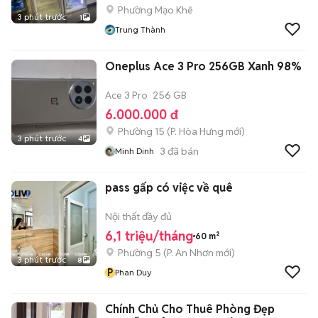
Phường Mạo Khê
3 phút trước
1
Trung Thành
Oneplus Ace 3 Pro 256GB Xanh 98%
Ace 3 Pro
256 GB
6.000.000 đ
Phường 15
(
P. Hòa Hưng
mới)
3 phút trước
4
3
đã bán
Minh Dinh
pass gấp có việc về quê
Nội thất đầy đủ
6,1 triệu/tháng
60 m²
Phường 5
(
P. An Nhơn
mới)
3 phút trước
8
P
Phan Duy
Chính Chủ Cho Thuê Phòng Đẹp