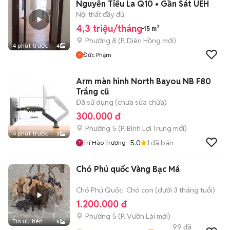
Nguyễn Tiểu La Q10 • Gần Sát UEH
Nội thất đầy đủ
4,3 triệu/tháng
15 m²
Phường 8
(
P. Diên Hồng
mới)
4 phút trước
4
Đức Phạm
Arm màn hình North Bayou NB F80
Trắng cũ
Đã sử dụng (chưa sửa chữa)
300.000 đ
Phường 5
(
P. Bình Lợi Trung
mới)
4 phút trước
3
5.0
1
đã bán
Trí Hào Trương
Chó Phú quốc Vàng Bạc Má
Chó Phú Quốc
Chó con (dưới 3 tháng tuổi)
1.200.000 đ
Phường 5
(
P. Vườn Lài
mới)
Tin ưu tiên
5
99
đã