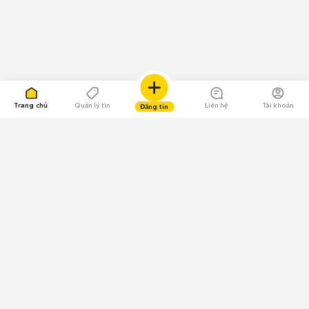
Trang chủ
Quản lý tin
Liên hệ
Tài khoản
Đăng tin
109.000 Bình chọn
Tải ứng dụng Chợ Tốt
Về Chợ Tốt
Quy chế sàn
Chính sách bảo mật
Giải quyết tranh chấp
CÔNG TY TNHH CHỢ TỐT - Người đại diện theo pháp luật: