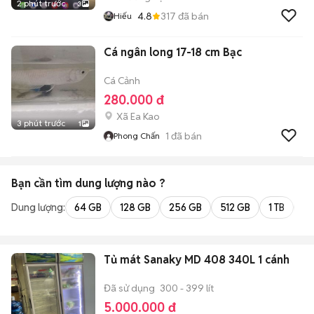
2 phút trước
3
4.8
317
đã bán
Hiếu
Cá ngân long 17-18 cm Bạc
Cá Cảnh
280.000 đ
Xã Ea Kao
3 phút trước
1
1
đã bán
Phong Chấn
Bạn cần tìm
dung lượng
nào ?
Dung lượng:
64 GB
128 GB
256 GB
512 GB
1 TB
2 
Tủ mát Sanaky MD 408 340L 1 cánh
Đã sử dụng
300 - 399 lít
5.000.000 đ