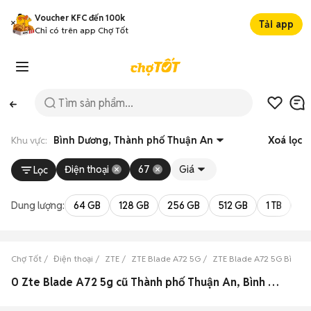
Voucher KFC đến 100k
Tải app
Chỉ có trên app Chợ Tốt
Khu vực:
Bình Dương, Thành phố Thuận An
Xoá lọc
Điện thoại
67
Giá
Lọc
Dung lượng:
64 GB
128 GB
256 GB
512 GB
1 TB
2 
Chợ Tốt
Điện thoại
ZTE
ZTE Blade A72 5G
ZTE Blade A72 5G Bình 
0 Zte Blade A72 5g cũ Thành phố Thuận An, Bình Dương đẹp