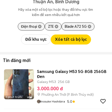
Thuận An, Bình Dương
Hãy xóa một số bộ lọc hoặc thay đổi khu vực tìm 
kiếm để xem nhiều kết quả hơn
Điện thoại
ZTE
Blade A72 5G
Đổi khu vực
Xóa tất cả bộ lọc
Tin đăng mới
Samsung Galaxy M53 5G 8GB 256GB
Đen
Galaxy M53
256 GB
3.000.000 đ
Phường An Thới
(
P. Bình Thủy
mới)
1 phút trước
6
5.0
Inosuke Hashibira