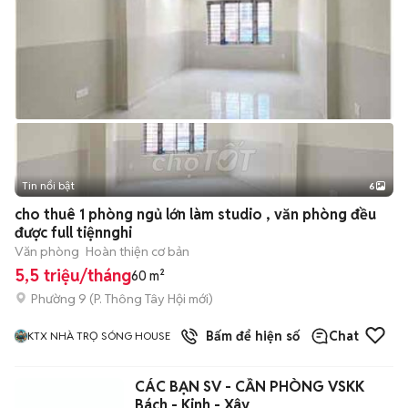
Tin nổi bật
6
+
2
cho thuê 1 phòng ngủ lớn làm studio , văn phòng đều
được full tiệnnghi
Văn phòng
Hoàn thiện cơ bản
5,5 triệu/tháng
60 m²
Phường 9
(
P. Thông Tây Hội
mới)
12
đã bán
Bấm để hiện số
Chat
KTX NHÀ TRỌ SÓNG HOUSE
CÁC BẠN SV - CẦN PHÒNG VSKK
Bách - Kinh - Xây