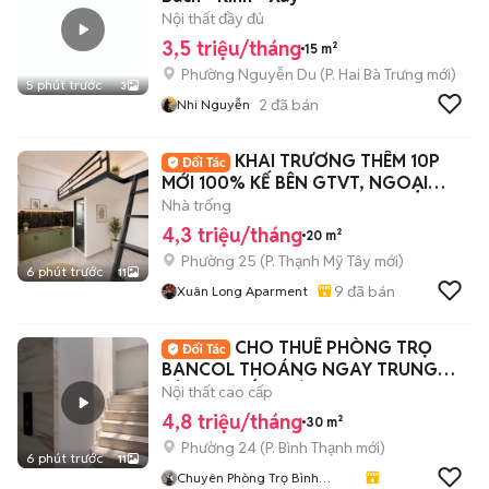
Nội thất đầy đủ
3,5 triệu/tháng
15 m²
Phường Nguyễn Du
(
P. Hai Bà Trưng
mới)
5 phút trước
3
2
đã bán
Nhi Nguyễn
KHAI TRƯƠNG THÊM 10P
MỚI 100% KẾ BÊN GTVT, NGOẠI
THƯƠNG, HUTECH
Nhà trống
4,3 triệu/tháng
20 m²
Phường 25
(
P. Thạnh Mỹ Tây
mới)
6 phút trước
11
9
đã bán
Xuân Long Aparment
CHO THUÊ PHÒNG TRỌ
BANCOL THOÁNG NGAY TRUNG
TÂM ĂN UỐNG BÌNH THẠNH
Nội thất cao cấp
4,8 triệu/tháng
30 m²
Phường 24
(
P. Bình Thạnh
mới)
6 phút trước
11
Chuyên Phòng Trọ Bình