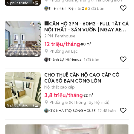
Phường Quang Trung
(
P. Hà Đông
mới)
5 phút trước
6
5.0
3
đã bán
Thiên Hành Kiện
🏢CĂN HỘ 2PN - 60M2 - FULL TẤT CẢ
NỘI THẤT - SÂN VƯỜN | NGAY AEON
BTAN
2 PN
Penthouse
12 triệu/tháng
80 m²
Phường An Lạc
5 phút trước
12
1
đã bán
Thành Lợi Hifriendz
CHO THUÊ CĂN HỘ CAO CẤP CÓ
CỬA SỐ BAN CÔNG LỚN
Nội thất cao cấp
3,8 triệu/tháng
22 m²
Phường 8
(
P. Thông Tây Hội
mới)
5 phút trước
6
12
đã bán
KTX NHÀ TRỌ SÓNG HOUSE