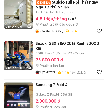
Stuidio Full Nội Thất ngay
Ngã Tư Phú Nhuận
1 PN
Căn hộ dịch vụ, mini
4,8 triệu/tháng
30 m²
Phường 2
(
P. Cầu Kiệu
mới)
2 phút trước
8
5.0
Trần Khánh Dương
Suzuki GSX S150 2018 Xanh 20000
km
2018
Tay côn/Moto
Đã sử dụng
25.800.000 đ
Phường Tân Tạo
2 phút trước
9
4.4
454
đã bán
VIỆT MOTOR
Samsung Z Fold 4
Galaxy Z Fold4
256 GB
2.000.000 đ
Phường Bạch Mai