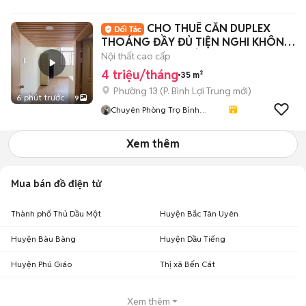
Thạnh- TP HCM
CHO THUÊ CĂN DUPLEX
THOÁNG ĐẦY ĐỦ TIỆN NGHI KHÔNG
GIỚI HẠN NGƯỜI Ở
Nội thất cao cấp
4 triệu/tháng
35 m²
Phường 13
(
P. Bình Lợi Trung
mới)
6 phút trước
9
Chuyên Phòng Trọ Bình
Thạnh- TP HCM
Xem thêm
Mua bán đồ điện tử
Thành phố Thủ Dầu Một
Huyện Bắc Tân Uyên
Huyện Bàu Bàng
Huyện Dầu Tiếng
Huyện Phú Giáo
Thị xã Bến Cát
Xem thêm