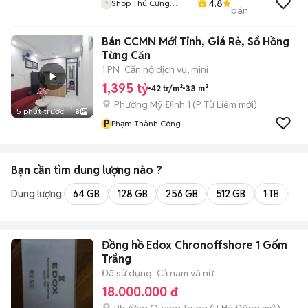
4.8
Shop Thú Cưng
bán
PenTa
Bán CCMN Mới Tinh, Giá Rẻ, Sổ Hồng
Từng Căn
1 PN
Căn hộ dịch vụ, mini
1,395 tỷ
42 tr/m²
33 m²
Phường Mỹ Đình 1
(
P. Từ Liêm
mới)
5 phút trước
8
P
Phạm Thành Công
Bạn cần tìm
dung lượng
nào ?
Dung lượng:
64 GB
128 GB
256 GB
512 GB
1 TB
2 
Đồng hồ Edox Chronoffshore 1 Gốm
Trắng
Đã sử dụng
Cả nam và nữ
18.000.000 đ