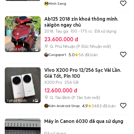
M
Minh Sang
Ab125 2018 zin khoá thông minh.
sàigòn ngay chủ
2018
Tay ga
100 - 175 cc
Đã sử dụng
23.600.000 đ
Q. Phú Nhuận
(
P. Đức Nhuận
mới)
1 phút trước
17
5.0
56
đã bán
Cungsport
Vivo X200 Pro 12/256 Sạc Vài Lần.
Giá Tốt, Pin 100
X200 Pro
256 GB
12.600.000 đ
Q. Tân Bình
(
P. Tân Sơn
mới)
1 phút trước
6
4.9
3483
đã bán
Kiên Android Shop
Máy in Canon 6030 đã qua sử dụng
Đã sử dụng