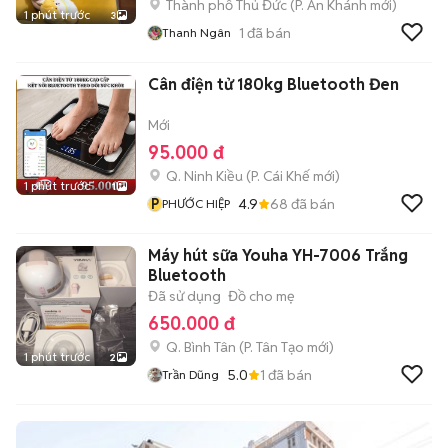
Thành phố Thủ Đức
(
P. An Khánh
mới)
1 phút trước
3
1
đã bán
Thanh Ngân
Cân điện tử 180kg Bluetooth Đen
Mới
95.000 đ
Q. Ninh Kiều
(
P. Cái Khế
mới)
1 phút trước
1
P
4.9
68
đã bán
PHƯỚC HIỆP
Máy hút sữa Youha YH-7006 Trắng
Bluetooth
Đã sử dụng
Đồ cho mẹ
650.000 đ
Q. Bình Tân
(
P. Tân Tạo
mới)
1 phút trước
2
5.0
1
đã bán
Trần Dũng