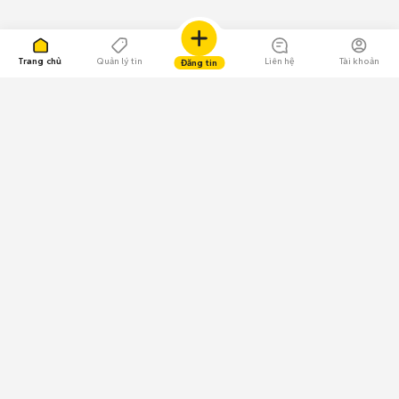
Trang chủ
Quản lý tin
Liên hệ
Tài khoản
Đăng tin
109.000 Bình chọn
Tải ứng dụng Chợ Tốt
Về Chợ Tốt
Quy chế sàn
Chính sách bảo mật
Giải quyết tranh chấp
CÔNG TY TNHH CHỢ TỐT - Người đại diện theo pháp luật:
Nguyễn Trọng Tấn; GPDKKD: 0312120782 do Sở KH & ĐT TP.HCM cấp ngày
11/01/2013;
GPMXH: 185/GP-BTTTT do Bộ Thông tin và Truyền thông
cấp ngày 09/07/2024 - Chịu trách nhiệm