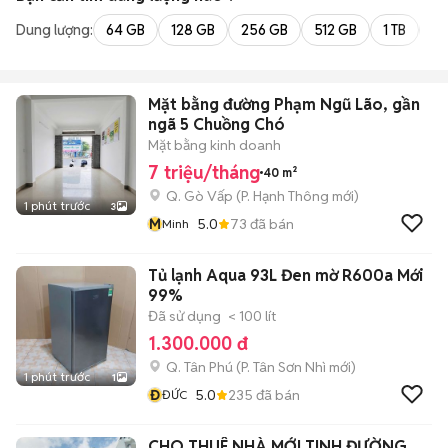
Dung lượng:
64 GB
128 GB
256 GB
512 GB
1 TB
2 
Mặt bằng đường Phạm Ngũ Lão, gần
ngã 5 Chuồng Chó
Mặt bằng kinh doanh
7 triệu/tháng
40 m²
Q. Gò Vấp
(
P. Hạnh Thông
mới)
1 phút trước
3
M
5.0
73
đã bán
Minh
Tủ lạnh Aqua 93L Đen mờ R600a Mới
99%
Đã sử dụng
< 100 lít
1.300.000 đ
Q. Tân Phú
(
P. Tân Sơn Nhì
mới)
1 phút trước
1
Đ
5.0
235
đã bán
ĐỨC
CHO THUÊ NHÀ MỚI TINH ĐƯỜNG