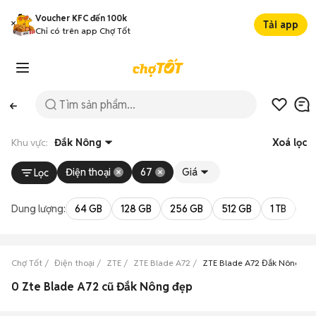
Voucher KFC đến 100k
Tải app
Chỉ có trên app Chợ Tốt
Khu vực:
Đắk Nông
Xoá lọc
Điện thoại
67
Giá
Lọc
Dung lượng:
64 GB
128 GB
256 GB
512 GB
1 TB
2 
Chợ Tốt
Điện thoại
ZTE
ZTE Blade A72
ZTE Blade A72 Đắk Nông
0 Zte Blade A72 cũ Đắk Nông đẹp