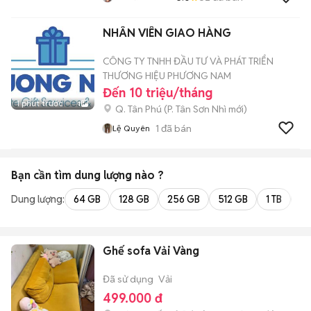
NHÂN VIÊN GIAO HÀNG
CÔNG TY TNHH ĐẦU TƯ VÀ PHÁT TRIỂN
THƯƠNG HIỆU PHƯƠNG NAM
Đến 10 triệu/tháng
1 phút trước
1
Q. Tân Phú
(
P. Tân Sơn Nhì
mới)
1
đã bán
Lệ Quyên
Bạn cần tìm
dung lượng
nào ?
Dung lượng:
64 GB
128 GB
256 GB
512 GB
1 TB
2 
Ghế sofa Vải Vàng
Đã sử dụng
Vải
499.000 đ