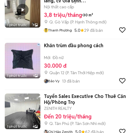
lang, cv Gia Định…
Nội thất cao cấp
3,8 triệu/tháng
30 m²
Q. Gò Vấp
(
P. Hạnh Thông
mới)
1 phút trước
7
T
5.0
29
đã bán
Thanh Phương
Khăn trùm đầu phong cách
Mới
Đồ nữ
30.000 đ
Quận 12
(
P. Tân Thới Hiệp
mới)
1 phút trước
1
13
đã bán
Bảo Vy
Tuyển Sales Executive Cho Thuê Căn
Hộ/Phòng Trọ
ZENITH REALTY
Đến 20 triệu/tháng
Q. Tân Phú
(
P. Tân Sơn Nhì
mới)
1 phút trước
4
5.0
62
đã bán
Chí Hảo Zenith