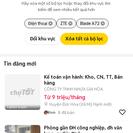
Hãy xóa một số bộ lọc hoặc thay đổi khu vực tìm 
kiếm để xem nhiều kết quả hơn
Điện thoại
ZTE
Blade A72
Đổi khu vực
Xóa tất cả bộ lọc
Tin đăng mới
Kế toán vận hành: Kho, CN, TT, Bán
hàng
CÔNG TY TNHH NHỰA GIA HÒA
Từ 9 triệu/tháng
Huyện Đức Hòa
(
Xã Mỹ Hạnh
mới)
1 phút trước
8
đã bán
Bình
Phòng gần ĐH công nghiệp, đh văn