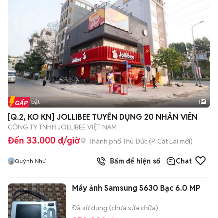
Tin nổi bật
1
[Q.2, KO KN] JOLLIBEE TUYỂN DỤNG 20 NHÂN VIÊN
CÔNG TY TNHH JOLLIBEE VIỆT NAM
Đến 33.000 đ/giờ
Thành phố Thủ Đức
(
P. Cát Lái
mới)
Bấm để hiện số
Chat
Quỳnh Như
Máy ảnh Samsung S630 Bạc 6.0 MP
Đã sử dụng (chưa sửa chữa)