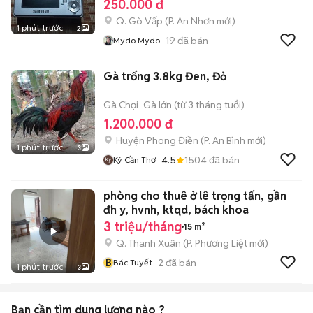
250.000 đ
Q. Gò Vấp
(
P. An Nhơn
mới)
1 phút trước
2
19
đã bán
Mydo Mydo
Gà trống 3.8kg Đen, Đỏ
Gà Chọi
Gà lớn (từ 3 tháng tuổi)
1.200.000 đ
Huyện Phong Điền
(
P. An Bình
mới)
1 phút trước
3
4.5
1504
đã bán
Ký Cần Thơ
phòng cho thuê ở lê trọng tấn, gần
đh y, hvnh, ktqd, bách khoa
3 triệu/tháng
15 m²
Q. Thanh Xuân
(
P. Phương Liệt
mới)
B
2
đã bán
Bác Tuyết
1 phút trước
3
Bạn cần tìm
dung lượng
nào ?