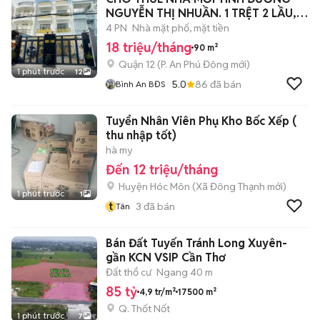
NGUYỄN THỊ NHUẦN. 1 TRỆT 2 LẦU,
DT 4×25
4 PN
Nhà mặt phố, mặt tiền
18 triệu/tháng
90 m²
Quận 12
(
P. An Phú Đông
mới)
1 phút trước
12
5.0
86
đã bán
Bình An BĐS
Tuyển Nhân Viên Phụ Kho Bốc Xếp (
thu nhập tốt)
hà my
Đến 12 triệu/tháng
Huyện Hóc Môn
(
Xã Đông Thạnh
mới)
1 phút trước
1
t
3
đã bán
Tân
Bán Đất Tuyến Tránh Long Xuyên-
gần KCN VSIP Cần Thơ
Đất thổ cư
Ngang 40 m
85 tỷ
4,9 tr/m²
17500 m²
Q. Thốt Nốt
1 phút trước
7