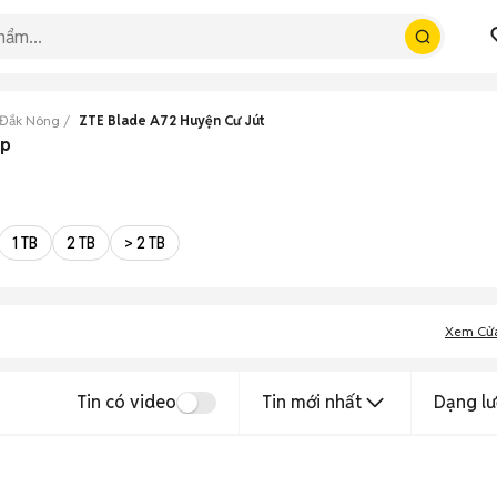
 Đắk Nông
ZTE Blade A72 Huyện Cư Jút
ẹp
1 TB
2 TB
> 2 TB
Xem Cử
Tin có video
Tin mới nhất
Dạng lư