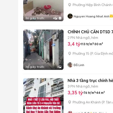
Phường Hiệp Bình Chánh 
Nguyen Hoang Nhat Anh
36 giây trước
4
2 PN
Nhà ngõ, hẻm
3,4 tỷ
113 tr/m²
30 m²
Phường 15
(
P. Gia Định
mớ
Đỗ Linh
36 giây trước
3
Nhà 3 tầng trục chính 
3 PN
Nhà ngõ, hẻm
3,35 tỷ
76 tr/m²
44 m²
Phường An Khánh
(
P. Tân