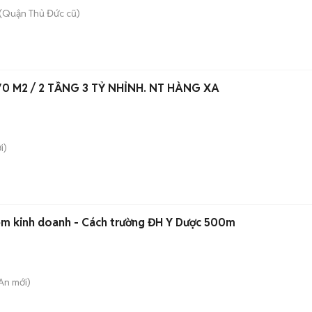
(Quận Thủ Đức cũ)
CHÍNH CHỦ CĂN DTSD 70 M2 / 2 TẦNG 3 TỶ NHỈNH. NT HÀNG XA
i)
hẻm kinh doanh - Cách trường ĐH Y Dược 500m
 An
mới)