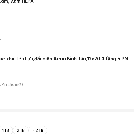
 Cam, Xám HEPA
n
huê khu Tên Lửa,đối diện Aeon Bình Tân,12x20,3 tầng,5 PN
. An Lạc
mới)
1 TB
2 TB
> 2 TB