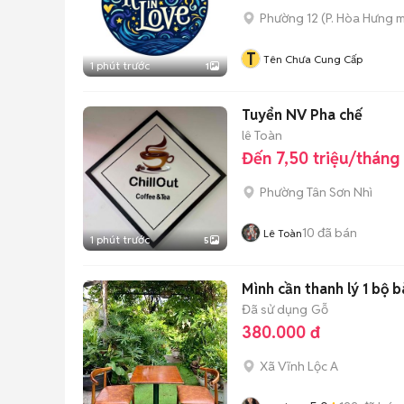
Phường 12
(
P. Hòa Hưng
m
T
Tên Chưa Cung Cấp
1 phút trước
1
Tuyển NV Pha chế
lê Toàn
Đến 7,50 triệu/tháng
Phường Tân Sơn Nhì
10
đã bán
Lê Toàn
1 phút trước
5
Mình cần thanh lý 1 bộ b
Đã sử dụng
Gỗ
380.000 đ
Xã Vĩnh Lộc A