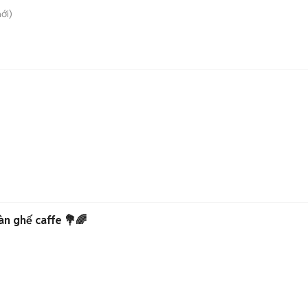
ới)
àn ghế caffe 💐🌈