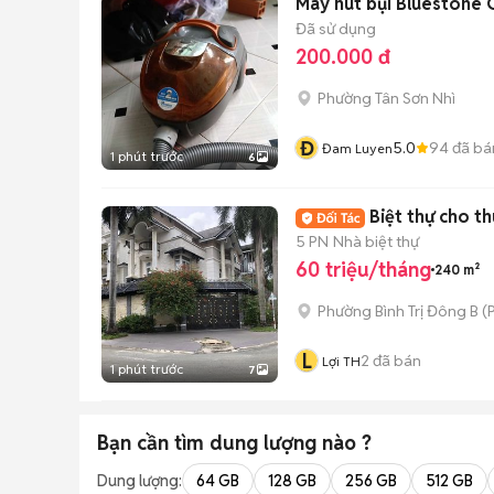
Máy hút bụi Bluestone
Đã sử dụng
200.000 đ
Phường Tân Sơn Nhì
Đ
5.0
94
đã bá
Đam Luyen
1 phút trước
6
Biệt thự cho t
5 PN
Nhà biệt thự
60 triệu/tháng
240 m²
Phường Bình Trị Đông B
(
P
L
2
đã bán
Lợi TH
1 phút trước
7
Bạn cần tìm
dung lượng
nào ?
Dung lượng:
64 GB
128 GB
256 GB
512 GB