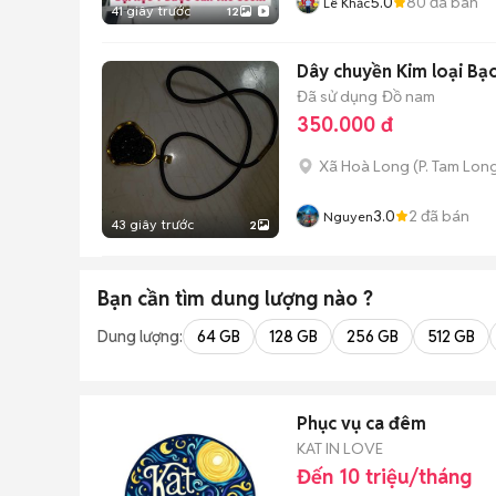
5.0
80
đã bán
Lê Khắc
41 giây trước
12
Dây chuyền Kim loại Bạ
Đã sử dụng
Đồ nam
350.000 đ
Xã Hoà Long
(
P. Tam Lon
3.0
2
đã bán
Nguyen
43 giây trước
2
Bạn cần tìm
dung lượng
nào ?
Dung lượng:
64 GB
128 GB
256 GB
512 GB
Phục vụ ca đêm
KAT IN LOVE
Đến 10 triệu/tháng