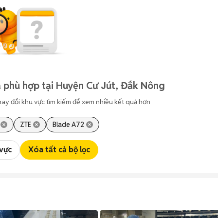
 phù hợp tại Huyện Cư Jút, Đắk Nông
hay đổi khu vực tìm kiếm để xem nhiều kết quả hơn
ZTE
Blade A72
 vực
Xóa tất cả bộ lọc