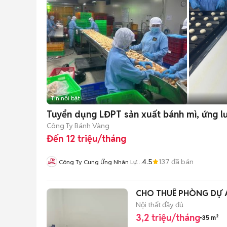
Tin nổi bật
Tuyển dụng LĐPT sản xuất bánh mì, ứng l
Công Ty Bánh Vàng
Đến 12 triệu/tháng
4.5
137
đã bán
Công Ty Cung Ứng Nhân Lực
Nhân Kiệt
CHO THUÊ PHÒNG DỰ Á
Nội thất đầy đủ
3,2 triệu/tháng
35 m²