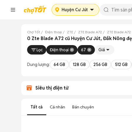
Huyện Cư Jút
Chợ Tốt
Điện thoại
ZTE
ZTE Blade A72
ZTE Blade A72
0 Zte Blade A72 cũ Huyện Cư Jút, Đắk Nông đ
Lọc
Điện thoại
67
Giá
Dung lượng:
64 GB
128 GB
256 GB
512 GB
Siêu thị điện tử
Tất cả
Cá nhân
Bán chuyên