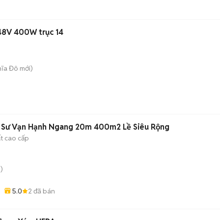
48V 400W trục 14
hĩa Đô
mới)
Góc Ngã 5 180 Sư Vạn Hạnh Ngang 20m 400m2 Lề Siêu Rộng
ất cao cấp
)
5.0
2
đã bán