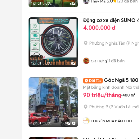
5.0
123
đã bán
Thuý Mai
1 phút trước
6
Động cơ xe điện SUMO 
4.000.000 đ
Phường Nghĩa Tân
(
P. Ng
11
đã bán
Gia Hưng
1 phút trước
3
Mặt bằng kinh doanh
Nội th
90 triệu/tháng
400 m²
Phường 9
(
P. Vườn Lài
mới
CHUYÊN MUA BÁN CHO
1 phút trước
5
THUÊ TÒA NHÀ