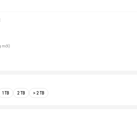
c
g
mới)
1 TB
2 TB
> 2 TB