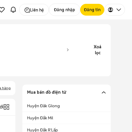
Đăng nhập
Đăng tin
Liên hệ
Xoá
lọc
a hàng
Mua bán đồ điện tử
Huyện Đăk Glong
ới
Huyện Đắk Mil
Huyện Đắk R'Lấp