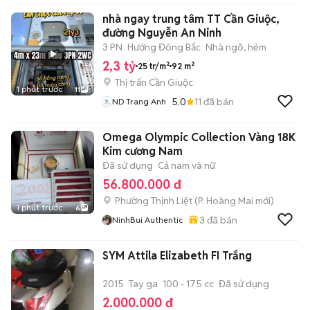
nhà ngay trung tâm TT Cần Giuộc,
đường Nguyễn An Ninh
3 PN
Hướng Đông Bắc
Nhà ngõ, hẻm
2,3 tỷ
25 tr/m²
92 m²
Thị trấn Cần Giuộc
1 phút trước
11
5.0
11
đã bán
ND Trang Anh
Omega Olympic Collection Vàng 18K
Kim cương Nam
Đã sử dụng
Cả nam và nữ
56.800.000 đ
Phường Thịnh Liệt
(
P. Hoàng Mai
mới)
1 phút trước
6
3
đã bán
NinhBui Authentic
SYM Attila Elizabeth FI Trắng
2015
Tay ga
100 - 175 cc
Đã sử dụng
2.000.000 đ