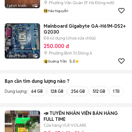
Phường Văn Quán
(
P. Hà Đông
mới)
1 phút trước
5
H
Hảo Nguyễn
Mainboard Gigabyte GA-H61M-DS2+
G2030
Đã sử dụng (chưa sửa chữa)
250.000 đ
Phường Bình Trị Đông A
1 phút trước
1
q
5.0
Quảng Trần
Bạn cần tìm
dung lượng
nào ?
Dung lượng:
64 GB
128 GB
256 GB
512 GB
1 TB
2 
📣 TUYỂN NHÂN VIÊN BÁN HÀNG
FULL TIME
Cửa hàng VLR VOLARE