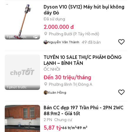
Dyson V10 (SV12) Máy hút bụi không
dây Đỏ
Đã sử dụng
2.000.000 đ
Phường Bưởi
(
P. Tây Hồ
mới)
1 phút trước
1
49
đã bán
Nguyễn Văn Thành
TUYỂN 10 SALE THỰC PHẨM ĐÔNG
LẠNH – BÌNH TÂN
ỐC NHỒI
Đến 30 triệu/tháng
Phường Bình Trị Đông A
1 phút trước
Xuân Hồng
Bán CC đẹp 197 Trần Phú - 2PN 2WC
88.9m2 - Giá tốt
2 PN
Chung cư
5,87 tỷ
66 tr/m²
89 m²