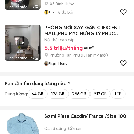
Xã Bình Hưng
1 phút trước
2
T
8
đã bán
Thái
PHÒNG MỚI XÂY-GẦN CRESCENT
MALL,PHÚ MYC HƯNG,LÝ PHỤC
MAN,LOTTE,TDTU
Nội thất cao cấp
5,5 triệu/tháng
40 m²
Phường Tân Phú
(
P. Tân Mỹ
mới)
1 phút trước
12
Phạm Hùng
Bạn cần tìm
dung lượng
nào ?
Dung lượng:
64 GB
128 GB
256 GB
512 GB
1 TB
2 
Sơ mi Piere Cacdin/ France /Size 100
Đã sử dụng
Đồ nam