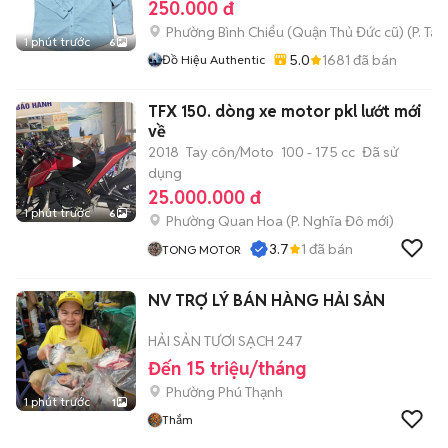
250.000 đ
Phường Bình Chiểu (Quận Thủ Đức cũ)
(
P. Ta
1 phút trước
6
5.0
1681
đã bán
Đồ Hiệu Authentic
TFX 150. dòng xe motor pkl lướt mới
về
2018
Tay côn/Moto
100 - 175 cc
Đã sử
dụng
25.000.000 đ
1 phút trước
6
Phường Quan Hoa
(
P. Nghĩa Đô
mới)
3.7
1
đã bán
TONG MOTOR
NV TRỢ LÝ BÁN HÀNG HẢI SẢN
HẢI SẢN TƯƠI SẠCH 247
Đến 15 triệu/tháng
Phường Phú Thạnh
1 phút trước
1
Thắm