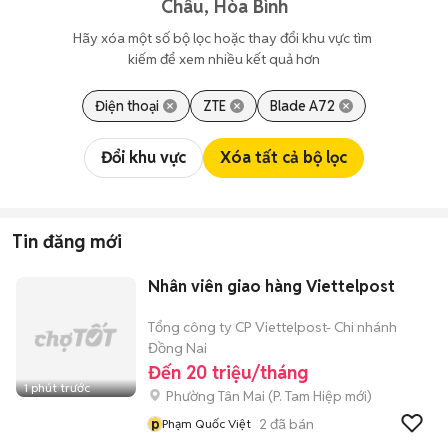
Châu, Hòa Bình
Hãy xóa một số bộ lọc hoặc thay đổi khu vực tìm 
kiếm để xem nhiều kết quả hơn
Điện thoại
ZTE
Blade A72
Đổi khu vực
Xóa tất cả bộ lọc
Tin đăng mới
Nhân viên giao hàng Viettelpost
Tổng công ty CP Viettelpost- Chi nhánh
Đồng Nai
Đến 20 triệu/tháng
1 phút trước
Phường Tân Mai
(
P. Tam Hiệp
mới)
p
2
đã bán
Phạm Quốc Việt