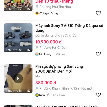
Đến 10 triệu/tháng
Phường Phú Thọ Hòa
1 phút trước
1
V
Võ Ngọc Dung
Máy ảnh Sony ZV-E10 Trắng Đã qua sử
dụng
Đã sử dụng (chưa sửa chữa)
10.900.000 đ
Phường Hải Châu I
1 phút trước
1
3
đã bán
Tấn Hùng
Pin sạc dự phòng Samsung
20000mAh Đen Mới
Mới
380.000 đ
Phường Khánh Bình
(
P. Tân Hiệp
mới)
1 phút trước
4
11
đã bán
Tuấn Đỗ