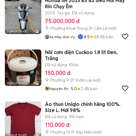
Honda SH 2023 BS 43 Siêu Mới Máy
Rin Chạy Êm
2023
Tay ga
Đã sử dụng
75.000.000 đ
Phường Khuê Trung
(
P. Cẩm Lệ
mới)
1 phút trước
7
4.5
48
đã bán
Xe Máy Ánh Vy
Nồi cơm điện Cuckoo 1.8 lít Đen,
Trắng
Đã sử dụng
Khác
150.000 đ
Phường 9
(
P. Vườn Lài
mới)
1 phút trước
3
N
5.0
2
đã bán
Nguyên Ân
Áo thun Uniqlo chính hãng 100%.
Size L. Mới 98%
Đã sử dụng
Đồ nam
110.000 đ
Phường 12
(
P. Bảy Hiền
mới)
1 phút trước
3