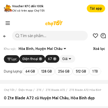
Voucher KFC đến 100k
Tải app
Chỉ có trên app Chợ Tốt
Khu vực:
Hòa Bình, Huyện Mai Châu
Xoá lọc
Điện thoại
67
Giá
Lọc
Dung lượng:
64 GB
128 GB
256 GB
512 GB
1 TB
2 
Chợ Tốt
Điện thoại
ZTE
ZTE Blade A72
ZTE Blade A72 Hòa Bình
Z
0 Zte Blade A72 cũ Huyện Mai Châu, Hòa Bình đẹp