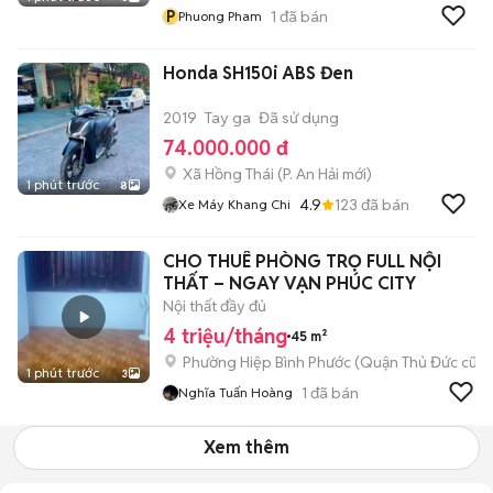
P
1
đã bán
Phuong Pham
Honda SH150i ABS Đen
2019
Tay ga
Đã sử dụng
74.000.000 đ
Xã Hồng Thái
(
P. An Hải
mới)
1 phút trước
8
4.9
123
đã bán
Xe Máy Khang Chi
CHO THUÊ PHÒNG TRỌ FULL NỘI
THẤT – NGAY VẠN PHÚC CITY
Nội thất đầy đủ
4 triệu/tháng
45 m²
Phường Hiệp Bình Phước (Quận Thủ Đức cũ)
1 phút trước
3
1
đã bán
Nghĩa Tuấn Hoàng
Xem thêm