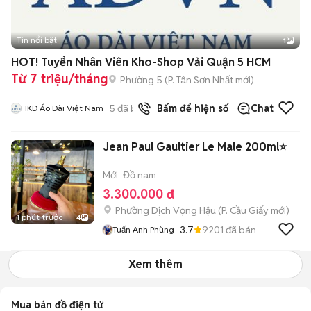
Tin nổi bật
1
HOT! Tuyển Nhân Viên Kho-Shop Vải Quận 5 HCM
Từ 7 triệu/tháng
Phường 5
(
P. Tân Sơn Nhất
mới)
5
đã bán
Bấm để hiện số
Chat
HKD Áo Dài Việt Nam
Jean Paul Gaultier Le Male 200ml⭐️
Mới
Đồ nam
3.300.000 đ
Phường Dịch Vọng Hậu
(
P. Cầu Giấy
mới)
1 phút trước
4
3.7
9201
đã bán
Tuấn Anh Phùng
Xem thêm
Mua bán đồ điện tử