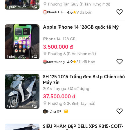
Phường Tân Quy
(
P. Tân Hưng
mới)
1 phút trước
3
4.8
9
đã bán
Khánh Hậu
Apple iPhone 14 128GB quốc tế Mỹ
iPhone 14
128 GB
3.500.000 đ
Phường 6
(
P. An Nhơn
mới)
1 phút trước
6
4.9
311
đã bán
Kiettruong
SH 125 2015 Trắng đen Bstp Chính chủ
Máy zin
2015
Tay ga
Đã sử dụng
37.500.000 đ
Phường 6
(
P. Bình Tây
mới)
1 phút trước
17
Hưng 09
SIÊU PHẨM ĐẸP DELL XPS 9315-COi7-