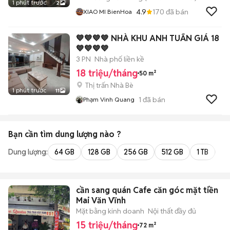
1 phút trước
2
4.9
170
đã bán
XIAO MI BienHoa
💙💙💙💙 NHÀ KHU ANH TUẤN GIÁ 18
💙💙💙💙
3 PN
Nhà phố liền kề
18 triệu/tháng
50 m²
Thị trấn Nhà Bè
1 phút trước
11
1
đã bán
Phạm Vinh Quang
Bạn cần tìm
dung lượng
nào ?
Dung lượng:
64 GB
128 GB
256 GB
512 GB
1 TB
2 
cần sang quán Cafe căn góc mặt tiền
Mai Văn Vĩnh
Mặt bằng kinh doanh
Nội thất đầy đủ
15 triệu/tháng
72 m²