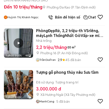
DNTN NHÀ HÀNG NGÔI SAO
Đến 10 triệu/tháng
Phường Đa Kao
(
P. Tân Định
mới)
Bấm để hiện số
Chat
Huỳnh Thị Khánh Ngọc
PhòngĐẹpRẻ, 2,2 triệu-th VSriêng,
máyLạnh ThốngNhất GòVấp-xe miễn
phí
Nhà trống
2,2 triệu/tháng
20 m²
Phường 16
(
P. An Hội Đông
mới)
1 phút trước
10
2.9
45
đã bán
TrầnGiaTran
Tượng gỗ phong thủy nâu Sưu tầm
Đã sử dụng
Tượng trang trí
3.000.000 đ
Xã Hương Ngải
(
Xã Tây Phương
mới)
1 phút trước
1
5
đã bán
ManhCong