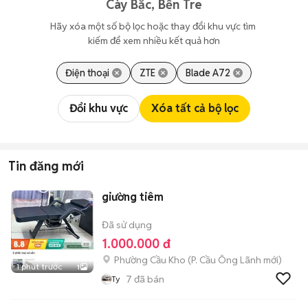
Cày Bắc, Bến Tre
Hãy xóa một số bộ lọc hoặc thay đổi khu vực tìm 
kiếm để xem nhiều kết quả hơn
Điện thoại
ZTE
Blade A72
Đổi khu vực
Xóa tất cả bộ lọc
Tin đăng mới
giường tiêm
Đã sử dụng
1.000.000 đ
Phường Cầu Kho
(
P. Cầu Ông Lãnh
mới)
1 phút trước
1
7
đã bán
Ty