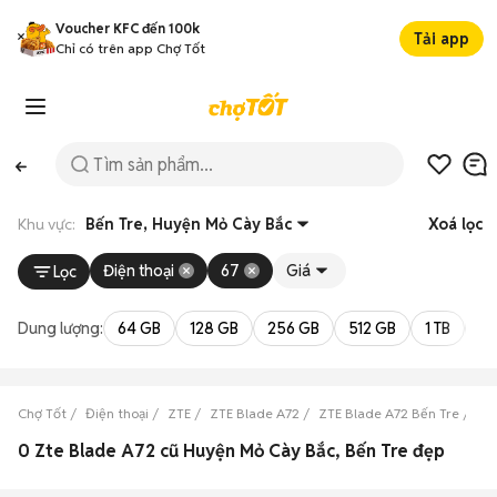
Voucher KFC đến 100k
Tải app
Chỉ có trên app Chợ Tốt
Khu vực:
Bến Tre, Huyện Mỏ Cày Bắc
Xoá lọc
Điện thoại
67
Giá
Lọc
Dung lượng:
64 GB
128 GB
256 GB
512 GB
1 TB
2 
Chợ Tốt
Điện thoại
ZTE
ZTE Blade A72
ZTE Blade A72 Bến Tre
ZT
0 Zte Blade A72 cũ Huyện Mỏ Cày Bắc, Bến Tre đẹp