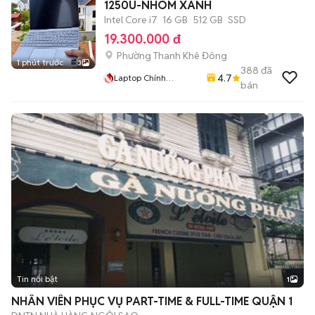
1250U-NHÔM XANH
Intel Core i7
16 GB
512 GB
SSD
19.300.000 đ
Phường Thanh Khê Đông
1 phút trước
3
388
đã
4.7
Laptop Chính
bán
Nguyễn: Rẻ : Uy Tín
Tin nổi bật
1
NHÂN VIÊN PHỤC VỤ PART-TIME & FULL-TIME QUẬN 1