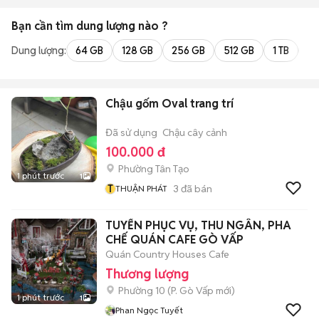
Bạn cần tìm
dung lượng
nào ?
Dung lượng:
64 GB
128 GB
256 GB
512 GB
1 TB
2 
Chậu gốm Oval trang trí
Đã sử dụng
Chậu cây cảnh
100.000 đ
Phường Tân Tạo
1 phút trước
1
T
3
đã bán
THUẬN PHÁT
TUYỂN PHỤC VỤ, THU NGÂN, PHA
CHẾ QUÁN CAFE GÒ VẤP
Quán Country Houses Cafe
Thương lượng
Phường 10
(
P. Gò Vấp
mới)
1 phút trước
1
Phan Ngọc Tuyết