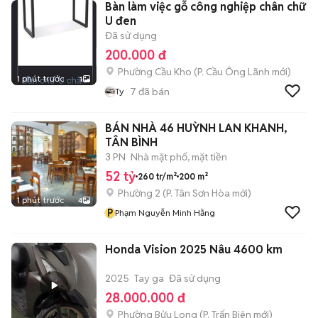
Bàn làm việc gỗ công nghiệp chân chữ
U đen
Đã sử dụng
200.000 đ
Phường Cầu Kho
(
P. Cầu Ông Lãnh
mới)
1 phút trước
1
7
đã bán
Ty
BÁN NHÀ 46 HUỲNH LAN KHANH,
TÂN BÌNH
3 PN
Nhà mặt phố, mặt tiền
52 tỷ
260 tr/m²
200 m²
Phường 2
(
P. Tân Sơn Hòa
mới)
1 phút trước
4
P
Phạm Nguyễn Minh Hằng
Honda Vision 2025 Nâu 4600 km
2025
Tay ga
Đã sử dụng
28.000.000 đ
Phường Bửu Long
(
P. Trấn Biên
mới)