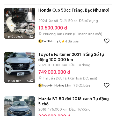
Honda Cup 50cc Trắng, Bạc Như mới
2024
Xe số
Dưới 50 cc
Đã sử dụng
10.500.000 đ
Phường Tân Chính
(
P. Thanh Khê
mới)
1 phút trước
5
C
2.0
4
đã bán
Cá Nhân
Toyota Fortuner 2021 Trắng Số tự
động 100.000 km
2021
100.000 km
Dầu
Tự động
749.000.000 đ
Thị trấn Đức Tài
(
Xã Hoài Đức
mới)
Tin ưu tiên
16
N
73
đã bán
Nguyễn Hoàng Lâm
Mazda BT-50 đời 2018 xanh Tự động
5 chỗ
2018
175.000 km
Dầu
Tự động