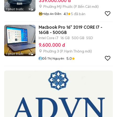
339.000.000 đ
Phường Mỹ Phước
(
P. Bến Cát
mới)
1 phút trước
9
H
4.1
5
đã bán
Hiệp An Điền
Macbook Pro 16" 2019 CORE I7 -
16GB - 500GB
Intel Core i7
16 GB
500 GB
SSD
9.600.000 đ
Phường 3
(
P. Hạnh Thông
mới)
1 phút trước
6
5.0
Đỗ Thị Nguyên