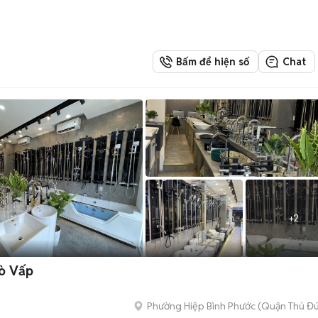
Bấm để hiện số
Chat
+
2
Gò Vấp
Phường Hiệp Bình Phước (Quận Thủ Đứ