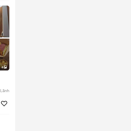
6
 Lãnh