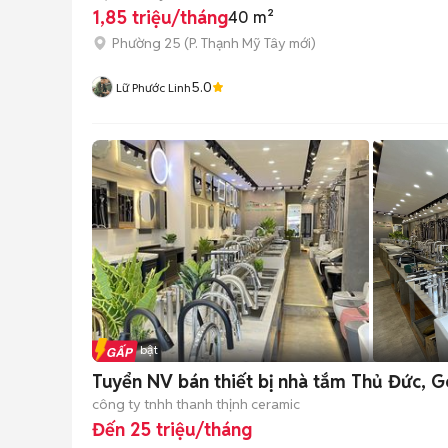
1,85 triệu/tháng
40 m²
Phường 25
(
P. Thạnh Mỹ Tây
mới)
5.0
Lữ Phước Linh
Tin nổi bật
Tuyển NV bán thiết bị nhà tắm Thủ Đức, 
công ty tnhh thanh thịnh ceramic
Đến 25 triệu/tháng