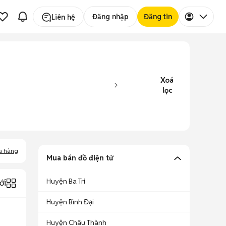
Đăng nhập
Đăng tin
Liên hệ
Xoá
lọc
a hàng
Mua bán đồ điện tử
Huyện Ba Tri
ới
Huyện Bình Đại
Huyện Châu Thành