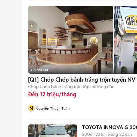
Tin nổi bật
[Q1] Chóp Chép bánh tráng trộn tuyển NV 
Chóp Chép bánh tráng trộn tóp mỡ lòng đào
Đến 12 triệu/tháng
N
Nguyễn Thuận Toàn
TOYOTA INNOVA G 200
2006
123 km
Xăng
Số sàn