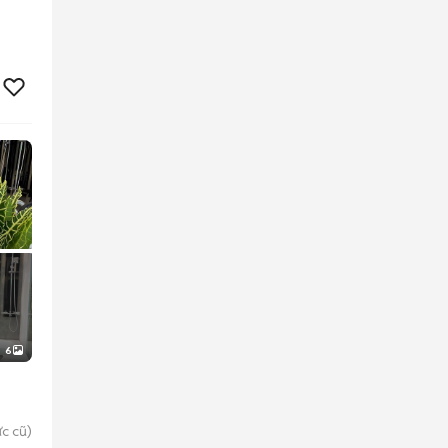
6
c cũ)