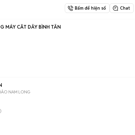
Bấm để hiện số
Chat
G MÁY CẮT DÂY BÌNH TÂN
N
BẢO NAM LONG
)