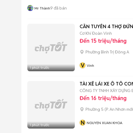
9
đã bán
Mr Thành
CẦN TUYỂN 4 THỢ ĐỨN
Cơ Khí Đoàn Vinh
Đến 15 triệu/tháng
Phường Bình Trị Đông A
V
Vinh
1 phút trước
TÀI XẾ LÁI XE Ô TÔ CO
CÔNG TY TNHH XÂY DỰNG 
Đến 16 triệu/tháng
Phường 5
(
P. An Nhơn
mới
N
NGUYEN XUAN KHOA
1 phút trước