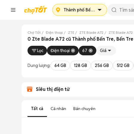
Thành phố Bến Tre
Chợ Tốt
Điện thoại
ZTE
ZTE Blade A72
ZTE Blade A72 
0 Zte Blade A72 cũ Thành phố Bến Tre, Bến Tre
Lọc
Điện thoại
67
Giá
Dung lượng:
64 GB
128 GB
256 GB
512 GB
Siêu thị điện tử
Tất cả
Cá nhân
Bán chuyên