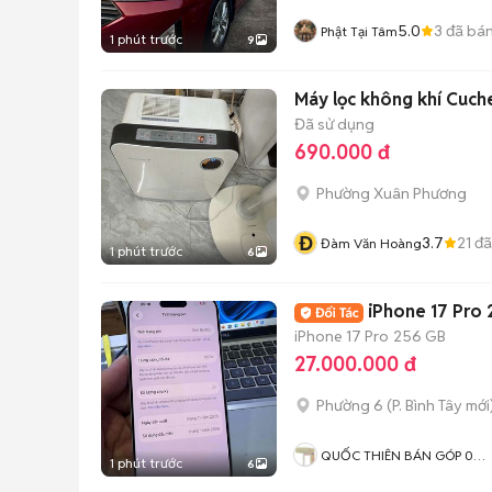
5.0
3
đã bá
Phật Tại Tâm
1 phút trước
9
Máy lọc không khí Cu
Đã sử dụng
690.000 đ
Phường Xuân Phương
Đ
3.7
21
đã
Đàm Văn Hoàng
1 phút trước
6
iPhone 17 Pro
iPhone 17 Pro
256 GB
27.000.000 đ
Phường 6
(
P. Bình Tây
mới
QUỐC THIÊN BÁN GÓP 0
1 phút trước
6
ĐỒNG