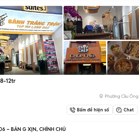
+
2
8-12tr
Phường Cầu Ông
Bấm để hiện số
Chat
6 – BẢN G XỊN, CHÍNH CHỦ