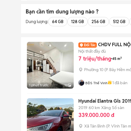
Bạn cần tìm
dung lượng
nào ?
Dung lượng:
64 GB
128 GB
256 GB
512 GB
CHDV FULL NỘ
Nội thất đầy đủ
7 triệu/tháng
45 m²
Phường 10
(
P. Bảy Hiền
mớ
1
đã bán
BĐS Thế Vinh
1 phút trước
12
Hyundai Elantra Gls 201
2019
60 km
Xăng
Số sàn
339.000.000 đ
Xã Tân Bình
(
P. Vĩnh Tân
m