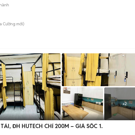
 hành
òa Cường
mới)
+
2
ẢI, ĐH HUTECH CHỈ 200M – GIÁ SỐC 1.