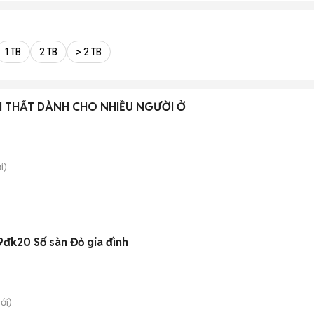
1 TB
2 TB
> 2 TB
I THẤT DÀNH CHO NHIỀU NGƯỜI Ở
i)
9đk20 Số sàn Đỏ gia đình
ới)