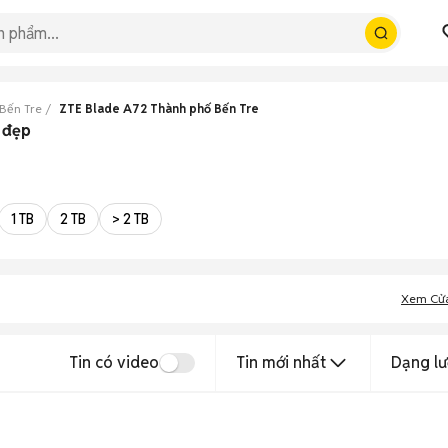
Bến Tre
ZTE Blade A72 Thành phố Bến Tre
 đẹp
1 TB
2 TB
> 2 TB
Xem Cử
Tin có video
Tin mới nhất
Dạng lư