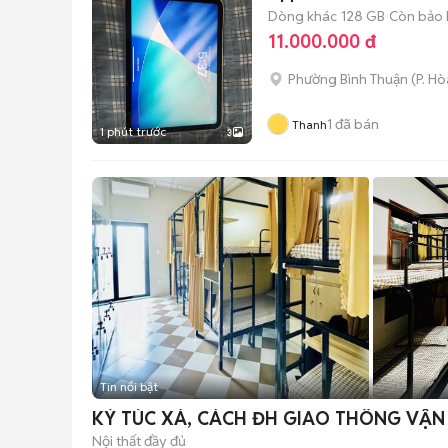
Dòng khác
128 GB
Còn bảo
11.000.000 đ
Phường Bình Thuận
(
P. H
1
đã bán
Thanh
1 phút trước
3
Tin nổi bật
KÝ TÚC XÁ, CÁCH ĐH GIAO THÔNG VẬN T
Nội thất đầy đủ