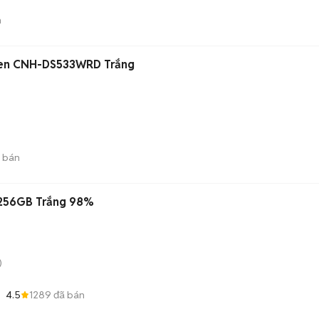
n
chen CNH-DS533WRD Trắng
 bán
 256GB Trắng 98%
)
4.5
1289
đã bán