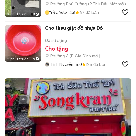
Phường Phú Cường
(
P. Thủ Dầu Một
mới)
T
4.6
67
đã bán
Triều Auto
2 phút trước
5
Cho thau giặt đồ nhựa Đỏ
Đã sử dụng
Cho tặng
Phường 3
(
P. Gia Định
mới)
2 phút trước
2
5.0
125
đã bán
Thịnh Nguyễn