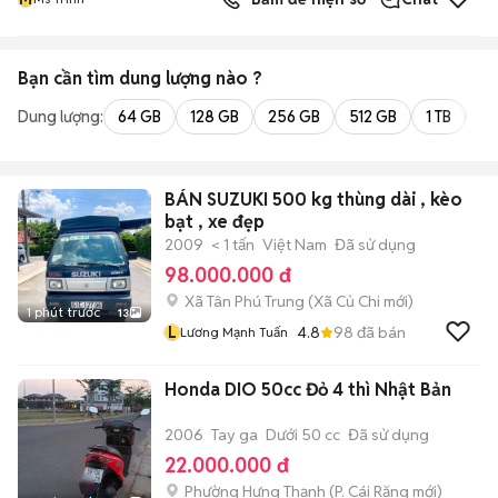
Bạn cần tìm
dung lượng
nào ?
Dung lượng:
64 GB
128 GB
256 GB
512 GB
1 TB
2 
BÁN SUZUKI 500 kg thùng dài , kèo
bạt , xe đẹp
2009
< 1 tấn
Việt Nam
Đã sử dụng
98.000.000 đ
Xã Tân Phú Trung
(
Xã Củ Chi
mới)
1 phút trước
13
L
4.8
98
đã bán
Lương Mạnh Tuấn
Honda DIO 50cc Đỏ 4 thì Nhật Bản
2006
Tay ga
Dưới 50 cc
Đã sử dụng
22.000.000 đ
Phường Hưng Thạnh
(
P. Cái Răng
mới)