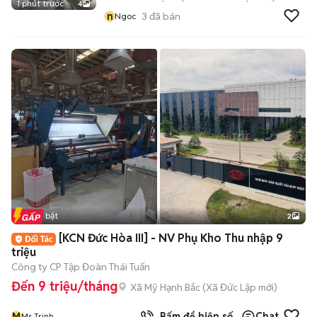
1 phút trước
4
n
3
đã bán
Ngoc
Tin nổi bật
2
[KCN Đức Hòa III] - NV Phụ Kho Thu nhập 9
triệu
Công ty CP Tập Đoàn Thái Tuấn
Đến 9 triệu/tháng
Xã Mỹ Hạnh Bắc
(
Xã Đức Lập
mới)
M
Bấm để hiện số
Chat
Ms Trinh