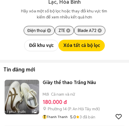
Lạc, Hòa Bình
Hãy xóa một số bộ lọc hoặc thay đổi khu vực tìm 
kiếm để xem nhiều kết quả hơn
Điện thoại
ZTE
Blade A72
Đổi khu vực
Xóa tất cả bộ lọc
Tin đăng mới
Giày thể thao Trắng Nâu
Mới
Cả nam và nữ
180.000 đ
Phường 14
(
P. An Hội Tây
mới)
1 phút trước
3
T
5.0
3
đã bán
Thanh Thanh