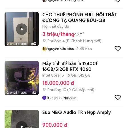
CHO THUÊ PHÒNG FULL NỘI THẤT
ĐƯỜNG TẠ QUANG BỬU-Q8
Nội thất đầy đủ
3 triệu/tháng
15 m²
Phường 4
(
P. Chánh Hưng
mới)
2 phút trước
8
N
3
đã bán
Nguyễn Văn Bình
Máy tính để bàn i5 12400f
16GB/512GB RTX 4060
Intel Core i5
16 GB
512 GB
18.000.000 đ
Phường 10
(
P. Gò Vấp
mới)
2 phút trước
1
Trunghieu Nguyen
Sub MBQ Audio Tích Hợp Amply
900.000 đ