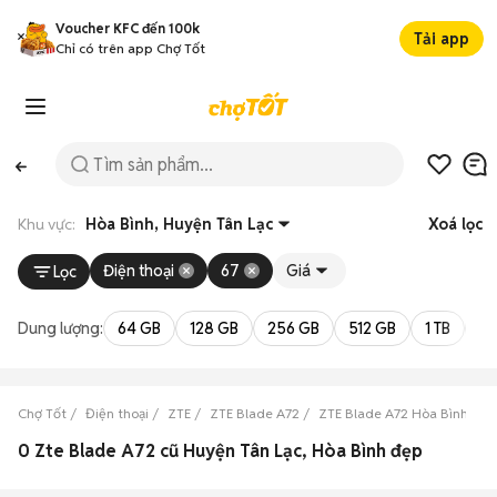
Voucher KFC đến 100k
Tải app
Chỉ có trên app Chợ Tốt
Khu vực:
Hòa Bình, Huyện Tân Lạc
Xoá lọc
Điện thoại
67
Giá
Lọc
Dung lượng:
64 GB
128 GB
256 GB
512 GB
1 TB
2 
Chợ Tốt
Điện thoại
ZTE
ZTE Blade A72
ZTE Blade A72 Hòa Bình
Z
0 Zte Blade A72 cũ Huyện Tân Lạc, Hòa Bình đẹp