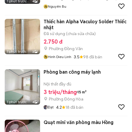
1 phút trước
4
n
Nguyên Bu
Thiếc hàn Alpha Vaculoy Solder Thiếc
nhật
Đã sử dụng (chưa sửa chữa)
2.750 đ
Phường Đồng Văn
1 phút trước
2
h
3.5
98
đã bán
Hinh Dieu Linh
Phòng ban công máy lạnh
Nội thất đầy đủ
3 triệu/tháng
15 m²
Phường Đông Hòa
1 phút trước
4
4.2
18
đã bán
Đạt
Quạt mini văn phòng màu Hồng