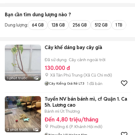
Bạn cần tìm
dung lượng
nào ?
Dung lượng:
64 GB
128 GB
256 GB
512 GB
1 TB
2 
Cây khế dáng bay cây già
Đã sử dụng
Cây cảnh ngoài trời
130.000 đ
Xã Tân Phú Trung
(
Xã Củ Chi
mới)
1 phút trước
1
1
đã bán
Cây Kiểng Giá Rẻ LT3
Tuyển NV bán bánh mì, cf Quận 1. Ca
5h. Lương cao
Bánh mì Út Thương
Đến 4,80 triệu/tháng
Phường 6
(
P. Khánh Hội
mới)
2 phút trước
5
Nguyễn Võ Hoàng KIm