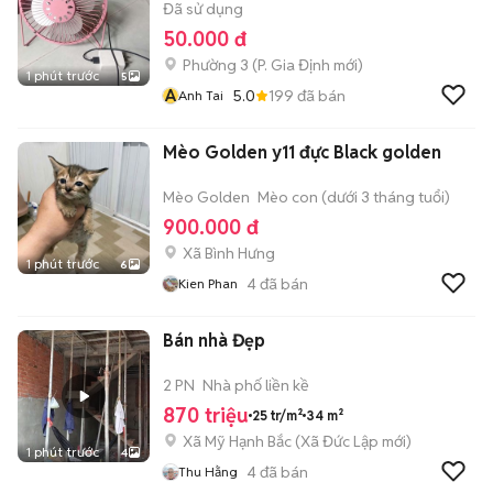
Đã sử dụng
50.000 đ
Phường 3
(
P. Gia Định
mới)
1 phút trước
5
A
5.0
199
đã bán
Anh Tai
Mèo Golden y11 đực Black golden
Mèo Golden
Mèo con (dưới 3 tháng tuổi)
900.000 đ
Xã Bình Hưng
1 phút trước
6
4
đã bán
Kien Phan
Bán nhà Đẹp
2 PN
Nhà phố liền kề
870 triệu
25 tr/m²
34 m²
Xã Mỹ Hạnh Bắc
(
Xã Đức Lập
mới)
1 phút trước
4
4
đã bán
Thu Hằng