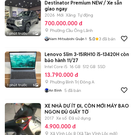
Destinator Premium NEW / Xe sẵn
giao ngay
2026
Mới
Xăng
Tự động
700.000.000 đ
Phường Cầu Ông Lãnh
1 phút trước
11
5.0
3
đã bán
Nam Mitsubishi Quận 1
Lenovo Slim 3-15IRH10 i5-13420H còn
bảo hành 11/27
Intel Core i5
16 GB
512 GB
SSD
13.790.000 đ
Phường Bình Trị Đông A
1 phút trước
5
5
đã bán
An Bình
XE NHÀ DƯ ÍT ĐI, CÒN MỚI MÁY BAO
NGON ĐỦ GIẤY TỜ
2017
Xe số
Đã sử dụng
4.900.000 đ
Xã Vĩnh Lộc B
(
Xã Tân Vĩnh Lộc
mới)