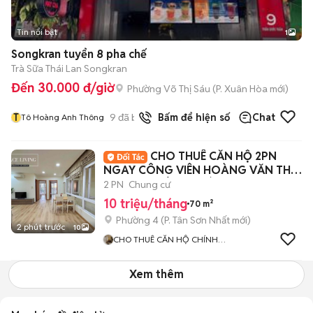
Tin nổi bật
1
Songkran tuyển 8 pha chế
Trà Sữa Thái Lan Songkran
Đến 30.000 đ/giờ
Phường Võ Thị Sáu
(
P. Xuân Hòa
mới)
T
9
đã bán
Bấm để hiện số
Chat
Tô Hoàng Anh Thông
CHO THUÊ CĂN HỘ 2PN
NGAY CÔNG VIÊN HOÀNG VĂN THỤ
BANCON SIÊU THOÁNG
2 PN
Chung cư
10 triệu/tháng
70 m²
Phường 4
(
P. Tân Sơn Nhất
mới)
2 phút trước
10
CHO THUÊ CĂN HỘ CHÍNH
CHỦ
Xem thêm