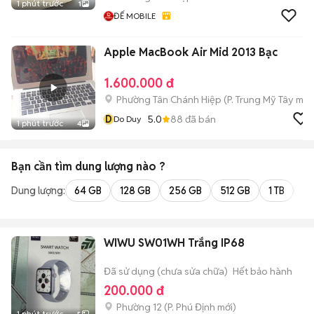
1 phút trước
1
ĐẾ MOBILE
Apple MacBook Air Mid 2013 Bạc
1.600.000 đ
Phường Tân Chánh Hiệp
(
P. Trung Mỹ Tây
mới
D
5.0
88
đã bán
Do Duy
1 phút trước
4
Bạn cần tìm
dung lượng
nào ?
Dung lượng:
64 GB
128 GB
256 GB
512 GB
1 TB
2 
WIWU SW01WH Trắng IP68
Đã sử dụng (chưa sửa chữa)
Hết bảo hành
200.000 đ
Phường 12
(
P. Phú Định
mới)
1 phút trước