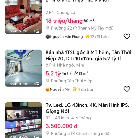
2 PN
Chung cư
18 triệu/tháng
80 m²
Phường 22
(
P. Thạnh Mỹ Tây
mới)
1 phút trước
9
12
đã bán
Nguyễn Văn Phụng
Bán nhà 1T2L góc 3 MT hẻm, Tân Thới
Hiệp 20, DT: 10x12m, giá 5.2 tỷ tl
8 PN
Nhà ngõ, hẻm
5,2 tỷ
46 tr/m²
112 m²
Phường Tân Thới Hiệp
1 phút trước
4
4
đã bán
Nguyễn Mỹ
Tv. Led. LG 43inch. 4K. Màn Hình IPS.
Giọng Nói
32 – 43 inch
4-6 tháng
3.500.000 đ
Phường 5
(
P. Chánh Hưng
mới)
1 phút trước
6