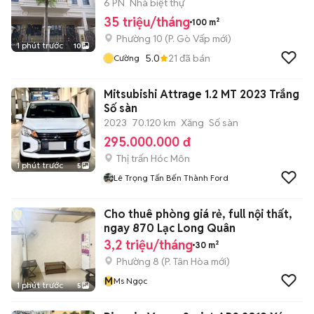
6 PN
Nhà biệt thự
35 triệu/tháng
100 m²
Phường 10
(
P. Gò Vấp
mới)
1 phút trước
10
5.0
21
đã bán
Cường
Mitsubishi Attrage 1.2 MT 2023 Trắng
Số sàn
2023
70.120 km
Xăng
Số sàn
295.000.000 đ
Thị trấn Hóc Môn
1 phút trước
5
Lê Trọng Tấn Bến Thành Ford
Cho thuê phòng giá rẻ, full nội thất,
ngay 870 Lạc Long Quân
3,2 triệu/tháng
30 m²
Phường 8
(
P. Tân Hòa
mới)
M
Ms Ngọc
1 phút trước
5