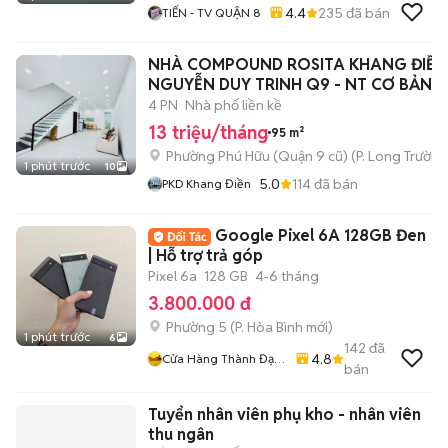
4.4
235
đã bán
TIẾN - TV QUẬN 8
NHÀ COMPOUND ROSITA KHANG ĐIỀN
NGUYỄN DUY TRINH Q9 - NT CƠ BẢN 
4 PN
Nhà phố liền kề
13 triệu/tháng
95 m²
Phường Phú Hữu (Quận 9 cũ)
(
P. Long Trường
1 phút trước
10
5.0
114
đã bán
PKD Khang Điền
Google Pixel 6A 128GB Đen
| Hỗ trợ trả góp
Pixel 6a
128 GB
4-6 tháng
3.800.000 đ
Phường 5
(
P. Hòa Bình
mới)
1 phút trước
6
142
đã
4.8
Cửa Hàng Thành Đạt
bán
Mobile Quận 11
Tuyển nhân viên phụ kho - nhân viên
thu ngân