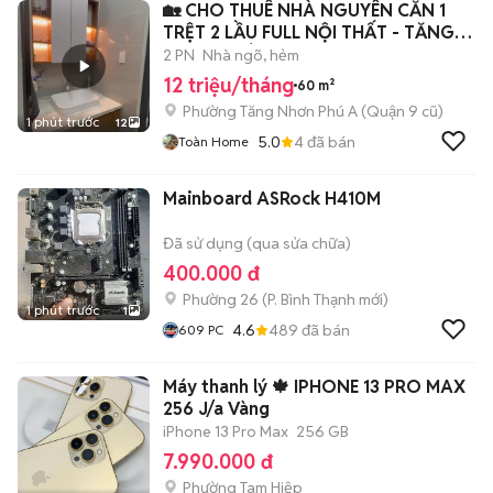
🏡 CHO THUÊ NHÀ NGUYÊN CĂN 1
TRỆT 2 LẦU FULL NỘI THẤT - TĂNG
NHƠN PHÚ A
2 PN
Nhà ngõ, hẻm
12 triệu/tháng
60 m²
Phường Tăng Nhơn Phú A (Quận 9 cũ)
1 phút trước
12
5.0
4
đã bán
Toàn Home
Mainboard ASRock H410M
Đã sử dụng (qua sửa chữa)
400.000 đ
Phường 26
(
P. Bình Thạnh
mới)
1 phút trước
1
4.6
489
đã bán
609 PC
Máy thanh lý 🍁 IPHONE 13 PRO MAX
256 J/a Vàng
iPhone 13 Pro Max
256 GB
7.990.000 đ
Phường Tam Hiệp