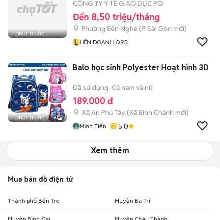
CÔNG TY Y TẾ GIAO DỤC PQ
Đến 8,50 triệu/tháng
Phường Bến Nghé
(
P. Sài Gòn
mới)
1 phút trước
L
LIÊN DOANH Q95
Balo học sinh Polyester Hoạt hình 3D
Đã sử dụng
Cả nam và nữ
189.000 đ
Xã An Phú Tây
(
Xã Bình Chánh
mới)
1 phút trước
6
5.0
Minh Tiến
Xem thêm
Mua bán đồ điện tử
Thành phố Bến Tre
Huyện Ba Tri
Huyện Bình Đại
Huyện Châu Thành