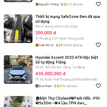
5
N
5.0
13
đã bán
Nguyễn Thông
Thiết bị mạng SafeZone Đen đã qua
sử dụng
Đã sử dụng (chưa sửa chữa)
200.000 đ
Phường 3
(
P. Hạnh Thông
mới)
1 phút trước
3
4.2
5849
đã bán
Tuấn Đồ Cũ
Hyundai Accent 2023 ATH Đặc biệt
Số tự động Trắng
2023
40.000 km
Xăng
Tự động
435.000.000 đ
Xã Xuân Thới Thượng
(
Xã Bà Điểm
mới)
1 phút trước
10
5.0
96
đã bán
Đua Phạm
🏠Biệt Thự Cityland💎Park Hills -P10
💎5x20m -💎4 Lầu 7PN 6wc_