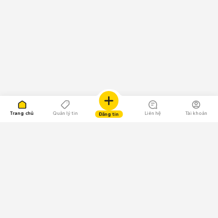
Trang chủ
Quản lý tin
Liên hệ
Tài khoản
Đăng tin
109.000 Bình chọn
Tải ứng dụng Chợ Tốt