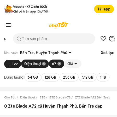
Voucher KFC đến 100k
Tải app
Chỉ có trên app Chợ Tốt
Khu vực:
Bến Tre, Huyện Thạnh Phú
Xoá lọc
Điện thoại
67
Giá
Lọc
Dung lượng:
64 GB
128 GB
256 GB
512 GB
1 TB
2 
Chợ Tốt
Điện thoại
ZTE
ZTE Blade A72
ZTE Blade A72 Bến Tre
ZT
0 Zte Blade A72 cũ Huyện Thạnh Phú, Bến Tre đẹp