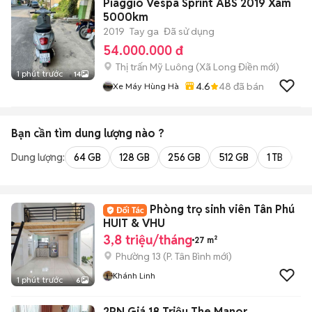
Piaggio Vespa Sprint ABS 2019 Xám
5000km
2019
Tay ga
Đã sử dụng
54.000.000 đ
Thị trấn Mỹ Luông
(
Xã Long Điền
mới)
1 phút trước
14
4.6
48
đã bán
Xe Máy Hùng Hà
Bạn cần tìm
dung lượng
nào ?
Dung lượng:
64 GB
128 GB
256 GB
512 GB
1 TB
2 
Phòng trọ sinh viên Tân Phú
HUIT & VHU
3,8 triệu/tháng
27 m²
Phường 13
(
P. Tân Bình
mới)
Khánh Linh
1 phút trước
6
2PN Giá 18 Triệu The Manor