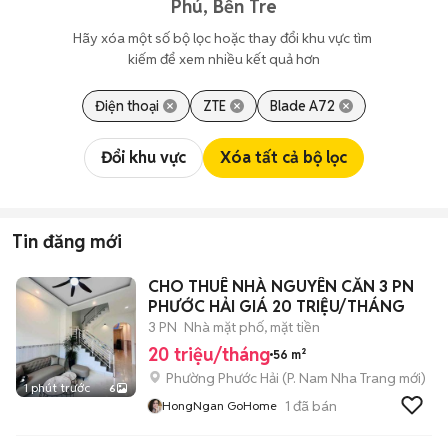
Phú, Bến Tre
Hãy xóa một số bộ lọc hoặc thay đổi khu vực tìm 
kiếm để xem nhiều kết quả hơn
Điện thoại
ZTE
Blade A72
Đổi khu vực
Xóa tất cả bộ lọc
Tin đăng mới
CHO THUÊ NHÀ NGUYÊN CĂN 3 PN
PHƯỚC HẢI GIÁ 20 TRIỆU/THÁNG
3 PN
Nhà mặt phố, mặt tiền
20 triệu/tháng
56 m²
Phường Phước Hải
(
P. Nam Nha Trang
mới)
1 phút trước
6
1
đã bán
HongNgan GoHome