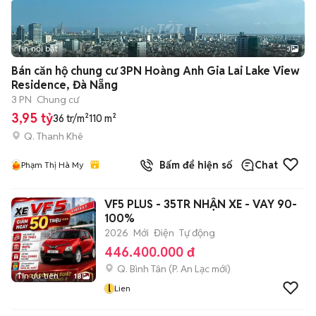
Tin nổi bật
3
Bán căn hộ chung cư 3PN Hoàng Anh Gia Lai Lake View
Residence, Đà Nẵng
3 PN
Chung cư
3,95 tỷ
36 tr/m²
110 m²
Q. Thanh Khê
Bấm để hiện số
Chat
Phạm Thị Hà My
VF5 PLUS - 35TR NHẬN XE - VAY 90-
100%
2026
Mới
Điện
Tự động
446.400.000 đ
Q. Bình Tân
(
P. An Lạc
mới)
Tin ưu tiên
18
l
Lien