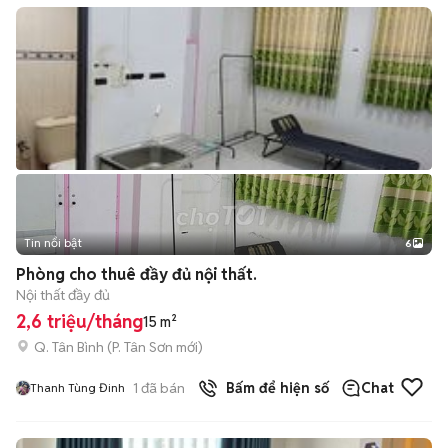
Tin nổi bật
6
+
2
Phòng cho thuê đầy đủ nội thất.
Nội thất đầy đủ
2,6 triệu/tháng
15 m²
Q. Tân Bình
(
P. Tân Sơn
mới)
1
đã bán
Bấm để hiện số
Chat
Thanh Tùng Đinh