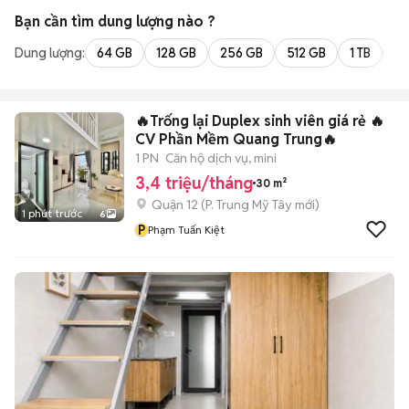
Bạn cần tìm
dung lượng
nào ?
Dung lượng:
64 GB
128 GB
256 GB
512 GB
1 TB
2 
🔥Trống lại Duplex sinh viên giá rẻ 🔥
CV Phần Mềm Quang Trung🔥
1 PN
Căn hộ dịch vụ, mini
3,4 triệu/tháng
30 m²
Quận 12
(
P. Trung Mỹ Tây
mới)
1 phút trước
6
P
Phạm Tuấn Kiệt