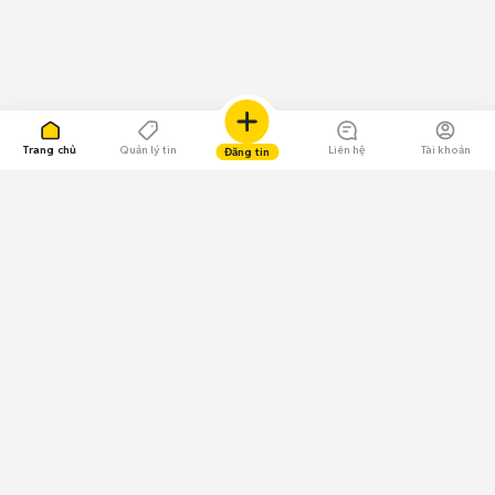
Trang chủ
Quản lý tin
Liên hệ
Tài khoản
Đăng tin
109.000 Bình chọn
Tải ứng dụng Chợ Tốt
Về Chợ Tốt
Quy chế sàn
Chính sách bảo mật
Giải quyết tranh chấp
CÔNG TY TNHH CHỢ TỐT - Người đại diện theo pháp luật:
Nguyễn Trọng Tấn; GPDKKD: 0312120782 do Sở KH & ĐT TP.HCM cấp ngày