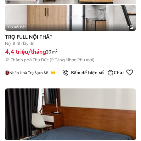
Tin nổi bật
6
+
2
TRỌ FULL NỘI THẤT
Nội thất đầy đủ
4,4 triệu/tháng
20 m²
Thành phố Thủ Đức
(
P. Tăng Nhơn Phú
mới)
Bấm để hiện số
Chat
Nhân Nhà Trọ Sạch Sẽ