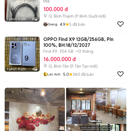
Mới
100.000 đ
Q. Bình Thạnh
(
P. Bình Quới
mới)
1 phút trước
2
4.9
5
đã bán
Giang
OPPO Find X9 12GB/256GB, Pin
100%, BH:18/12/2027
Find X9
256 GB
>12 tháng
16.000.000 đ
Q. Bình Tân
(
P. Tân Tạo
mới)
1 phút trước
4
L
5.0
360
đã bán
Lan Anh