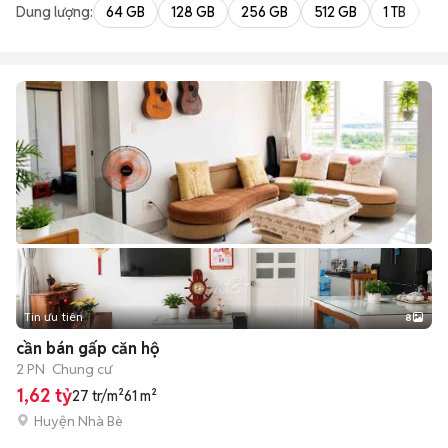
Dung lượng:
64 GB
128 GB
256 GB
512 GB
1 TB
2 
Tin ưu tiên
8
+
2
cần bán gấp căn hộ
2 PN
Chung cư
1,62 tỷ
27 tr/m²
61 m²
Huyện Nhà Bè