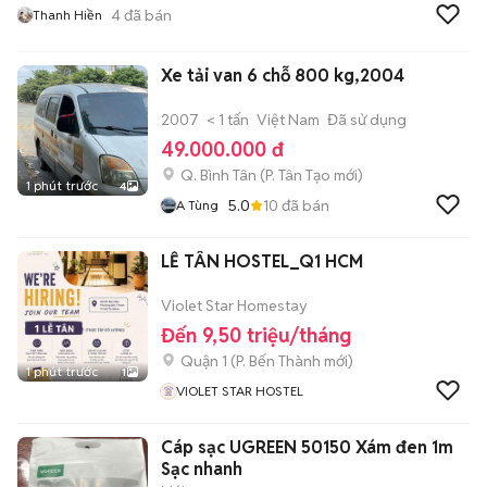
4
đã bán
Thanh Hiền
Xe tải van 6 chỗ 800 kg,2004
2007
< 1 tấn
Việt Nam
Đã sử dụng
49.000.000 đ
Q. Bình Tân
(
P. Tân Tạo
mới)
1 phút trước
4
5.0
10
đã bán
A Tùng
LỄ TÂN HOSTEL_Q1 HCM
Violet Star Homestay
Đến 9,50 triệu/tháng
Quận 1
(
P. Bến Thành
mới)
1 phút trước
1
VIOLET STAR HOSTEL
Cáp sạc UGREEN 50150 Xám đen 1m
Sạc nhanh