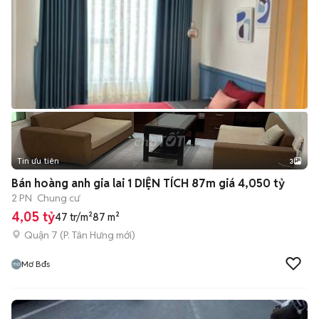
Tin ưu tiên
3
Bán hoàng anh gia lai 1 DIỆN TÍCH 87m giá 4,050 tỷ
2 PN
Chung cư
4,05 tỷ
47 tr/m²
87 m²
Quận 7
(
P. Tân Hưng
mới)
Mơ Bđs