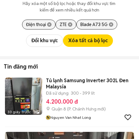
Hãy xóa một số bộ lọc hoặc thay đổi khu vực tìm 
kiếm để xem nhiều kết quả hơn
Điện thoại
ZTE
Blade A73 5G
Đổi khu vực
Xóa tất cả bộ lọc
Tin đăng mới
Tủ lạnh Samsung Inverter 302L Đen
Malaysia
Đã sử dụng
300 - 399 lít
4.200.000 đ
Quận 8
(
P. Chánh Hưng
mới)
33 giây trước
2
N
Nguyen Van Nhat Long