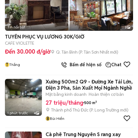
Tin nổi bật
2
TUYỂN PHỤC VỤ LƯƠNG 30K/GIỜ
CAFE VIOLETTE
Đến 30.000 đ/giờ
Q. Tân Bình
(
P. Tân Sơn Nhất
mới)
T
Bấm để hiện số
Chat
Thắng
Xưởng 500m2 Q9 - Đường Xe Tải Lớn,
Điện 3 Pha, Sản Xuất Mọi Ngành Nghề
Mặt bằng kinh doanh
Hoàn thiện cơ bản
27 triệu/tháng
500 m²
Thành phố Thủ Đức
(
P. Long Trường
mới)
1 phút trước
4
B
Bùi Hiển
Cà phê Trung Nguyên S rang xay