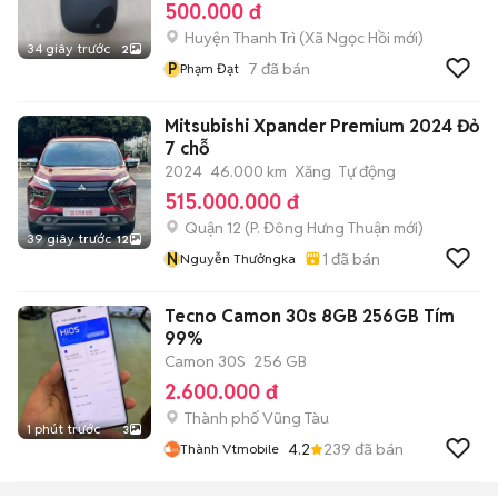
500.000 đ
Huyện Thanh Trì
(
Xã Ngọc Hồi
mới)
34 giây trước
2
P
7
đã bán
Phạm Đạt
Mitsubishi Xpander Premium 2024 Đỏ
7 chỗ
2024
46.000 km
Xăng
Tự động
515.000.000 đ
Quận 12
(
P. Đông Hưng Thuận
mới)
39 giây trước
12
N
1
đã bán
Nguyễn Thưởngka
Tecno Camon 30s 8GB 256GB Tím
99%
Camon 30S
256 GB
2.600.000 đ
Thành phố Vũng Tàu
1 phút trước
3
4.2
239
đã bán
Thành Vtmobile