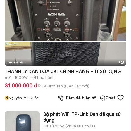
Tin nổi bật
6
+
2
THANH LÝ DÀN LOA JBL CHÍNH HÃNG – ÍT SỬ DỤNG
601 - 1000W
Hết bảo hành
31.000.000 đ
Q. Bình Tân
(
P. An Lạc
mới)
N
Bấm để hiện số
Chat
Nguyễn Phú Quốc
Bộ phát WiFi TP-Link Đen đã qua sử
dụng
Đã sử dụng (chưa sửa chữa)