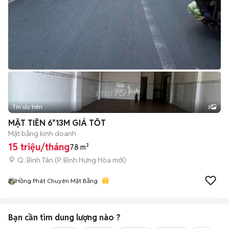
Tin ưu tiên
3
MẶT TIỀN 6*13M GIÁ TỐT
Mặt bằng kinh doanh
15 triệu/tháng
78 m²
Q. Bình Tân
(
P. Bình Hưng Hòa
mới)
Hồng Phát Chuyên Mặt Bằng
Bạn cần tìm
dung lượng
nào ?