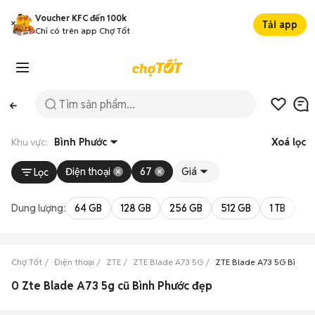
Voucher KFC đến 100k
Tải app
Chỉ có trên app Chợ Tốt
Khu vực:
Bình Phước
Xoá lọc
Điện thoại
67
Giá
Lọc
Dung lượng:
64 GB
128 GB
256 GB
512 GB
1 TB
2 
Chợ Tốt
Điện thoại
ZTE
ZTE Blade A73 5G
ZTE Blade A73 5G Bình P
0 Zte Blade A73 5g cũ Bình Phước đẹp