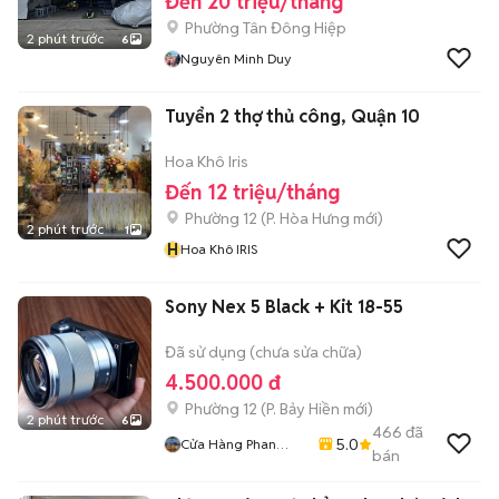
Đến 20 triệu/tháng
Phường Tân Đông Hiệp
2 phút trước
6
Nguyên Minh Duy
Tuyển 2 thợ thủ công, Quận 10
Hoa Khô Iris
Đến 12 triệu/tháng
Phường 12
(
P. Hòa Hưng
mới)
2 phút trước
1
H
Hoa Khô IRIS
Sony Nex 5 Black + Kit 18-55
Đã sử dụng (chưa sửa chữa)
4.500.000 đ
Phường 12
(
P. Bảy Hiền
mới)
2 phút trước
6
466
đã
5.0
Cửa Hàng Phan
bán
Nguyen