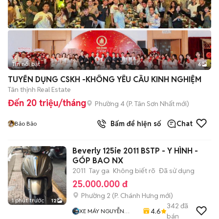
Tin nổi bật
6
+
2
TUYỂN DỤNG CSKH -KHÔNG YÊU CẦU KINH NGHIỆM
Tân thịnh Real Estate
Đến 20 triệu/tháng
Phường 4
(
P. Tân Sơn Nhất
mới)
Bấm để hiện số
Chat
Bảo Bảo
Beverly 125ie 2011 BSTP - Y HÌNH -
GÓP BAO NX
2011
Tay ga
Không biết rõ
Đã sử dụng
25.000.000 đ
Phường 2
(
P. Chánh Hưng
mới)
1 phút trước
12
342
đã
4.6
XE MÁY NGUYỄN
bán