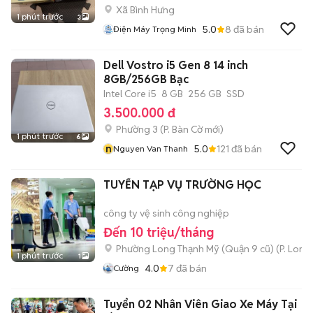
Xã Bình Hưng
1 phút trước
3
5.0
8
đã bán
Điện Máy Trọng Minh
Dell Vostro i5 Gen 8 14 inch
8GB/256GB Bạc
Intel Core i5
8 GB
256 GB
SSD
3.500.000 đ
Phường 3
(
P. Bàn Cờ
mới)
1 phút trước
6
n
5.0
121
đã bán
Nguyen Van Thanh
TUYỂN TẠP VỤ TRƯỜNG HỌC
công ty vệ sinh công nghiệp
Đến 10 triệu/tháng
Phường Long Thạnh Mỹ (Quận 9 cũ)
(
P. Long
1 phút trước
1
4.0
7
đã bán
Cường
Tuyển 02 Nhân Viên Giao Xe Máy Tại