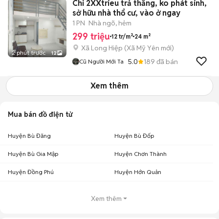
Chỉ 2XXtrieu trả thẳng, ko phát sinh,
sở hữu nhà thổ cư, vào ở ngay
1 PN
Nhà ngõ, hẻm
299 triệu
12 tr/m²
24 m²
Xã Long Hiệp
(
Xã Mỹ Yên
mới)
2 phút trước
12
5.0
189
đã bán
Cũ Người Mới Ta
Xem thêm
Mua bán đồ điện tử
Huyện Bù Đăng
Huyện Bù Đốp
Huyện Bù Gia Mập
Huyện Chơn Thành
Huyện Đồng Phú
Huyện Hớn Quản
Xem thêm