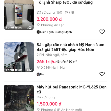
Tủ lạnh Sharp 180L đã sử dụng
Đã sử dụng
150 - 199 lít
2.200.000 đ
Phường An Lạc
1 phút trước
2
Điện Lạnh Cường Mạnh
Bán gấp căn nhà nhỏ ở Mỹ Hạnh Nam
4x5 giá 265Triệu giáp Hóc Môn
2 PN
Nhà ngõ, hẻm
265 triệu
13 tr/m²
20 m²
Xã Mỹ Hạnh Nam
1 phút trước
8
Bảo
Máy hút bụi Panasonic MC-YL625 Đen
cũ
Đã sử dụng
1.500.000 đ
Phường 6
(
P. An Nhơn
mới)