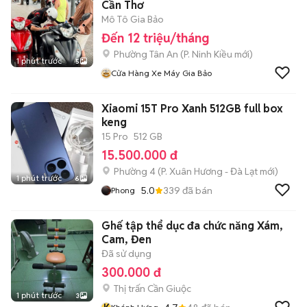
Cần Thơ
Mô Tô Gia Bảo
Đến 12 triệu/tháng
Phường Tân An
(
P. Ninh Kiều
mới)
1 phút trước
5
Cửa Hàng Xe Máy Gia Bảo
Xiaomi 15T Pro Xanh 512GB full box
keng
15 Pro
512 GB
15.500.000 đ
Phường 4
(
P. Xuân Hương - Đà Lạt
mới)
1 phút trước
6
5.0
339
đã bán
Phong
Ghế tập thể dục đa chức năng Xám,
Cam, Đen
Đã sử dụng
300.000 đ
Thị trấn Cần Giuộc
1 phút trước
3