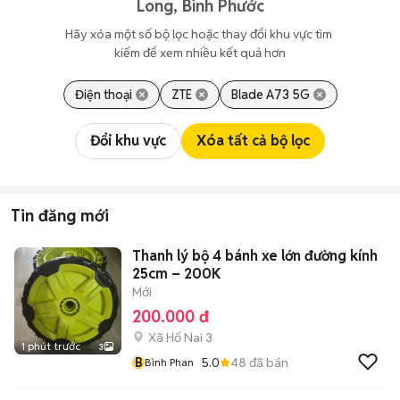
Long, Bình Phước
Hãy xóa một số bộ lọc hoặc thay đổi khu vực tìm 
kiếm để xem nhiều kết quả hơn
Điện thoại
ZTE
Blade A73 5G
Đổi khu vực
Xóa tất cả bộ lọc
Tin đăng mới
Thanh lý bộ 4 bánh xe lớn đường kính
25cm – 200K
Mới
200.000 đ
Xã Hố Nai 3
1 phút trước
3
B
5.0
48
đã bán
Bình Phan