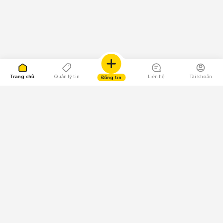
Trang chủ
Quản lý tin
Liên hệ
Tài khoản
Đăng tin
109.000 Bình chọn
Tải ứng dụng Chợ Tốt
Về Chợ Tốt
Quy chế sàn
Chính sách bảo mật
Giải quyết tranh chấp
CÔNG TY TNHH CHỢ TỐT - Người đại diện theo pháp luật: