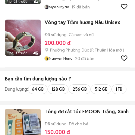
1 phút trước
1
19
đã bán
Mydo Mydo
Vòng tay Trầm hương Nâu Unisex
Đã sử dụng
Cả nam và nữ
200.000 đ
Phường Phường Đúc
(
P. Thuận Hóa
mới)
1 phút trước
4
n
20
đã bán
Nguyen Hùng
Bạn cần tìm
dung lượng
nào ?
Dung lượng:
64 GB
128 GB
256 GB
512 GB
1 TB
2 
Tông đơ cắt tóc EMOON Trắng, Xanh
Đã sử dụng
Đồ cho bé
150.000 đ