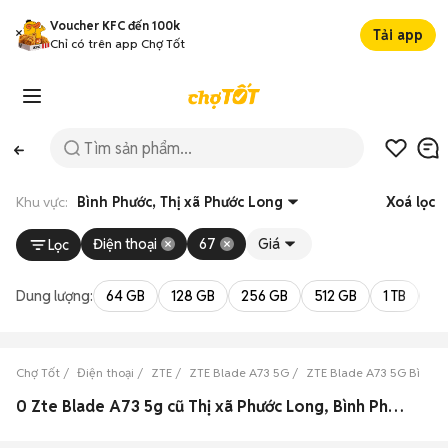
Voucher KFC đến 100k
Tải app
Chỉ có trên app Chợ Tốt
Khu vực:
Bình Phước, Thị xã Phước Long
Xoá lọc
Điện thoại
67
Giá
Lọc
Dung lượng:
64 GB
128 GB
256 GB
512 GB
1 TB
2 
Chợ Tốt
Điện thoại
ZTE
ZTE Blade A73 5G
ZTE Blade A73 5G Bình P
0 Zte Blade A73 5g cũ Thị xã Phước Long, Bình Phước đẹp