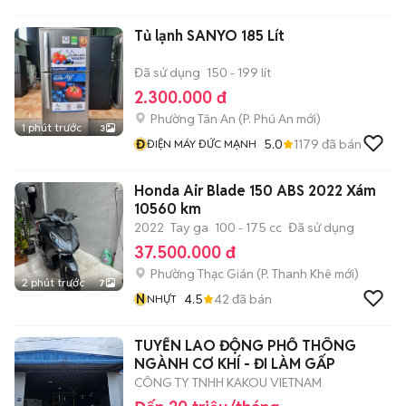
MINH SƠN
Tủ lạnh SANYO 185 Lít
Đã sử dụng
150 - 199 lít
2.300.000 đ
Phường Tân An
(
P. Phú An
mới)
1 phút trước
3
Đ
5.0
1179
đã bán
ĐIỆN MÁY ĐỨC MẠNH
Honda Air Blade 150 ABS 2022 Xám
10560 km
2022
Tay ga
100 - 175 cc
Đã sử dụng
37.500.000 đ
Phường Thạc Gián
(
P. Thanh Khê
mới)
2 phút trước
7
N
4.5
42
đã bán
NHỰT
TUYỂN LAO ĐỘNG PHỔ THÔNG
NGÀNH CƠ KHÍ - ĐI LÀM GẤP
CÔNG TY TNHH KAKOU VIETNAM