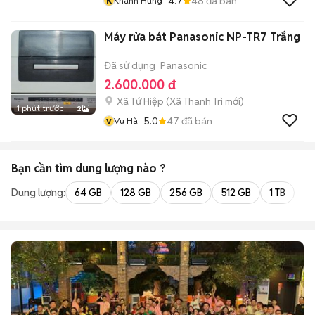
K
4.7
48
đã bán
Khánh Hưng
Máy rửa bát Panasonic NP-TR7 Trắng
Đã sử dụng
Panasonic
2.600.000 đ
Xã Tứ Hiệp
(
Xã Thanh Trì
mới)
1 phút trước
2
v
5.0
47
đã bán
Vu Hà
Bạn cần tìm
dung lượng
nào ?
Dung lượng:
64 GB
128 GB
256 GB
512 GB
1 TB
2 