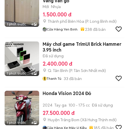
Vàng vân gỗ
Mới
Nhựa
1.500.000 đ
Thành phố Biên Hòa
(
P. Long Bình
mới)
1 phút trước
6
238
đã bán
Cửa Hàng Yen Binh.
Máy chơi game TrimUI Brick Hammer
3.95 inch
Đã sử dụng
2.400.000 đ
Q. Tân Bình
(
P. Tân Sơn Nhất
mới)
1 phút trước
6
t
33
đã bán
Thanh Tú
Honda Vision 2024 Đỏ
2024
Tay ga
100 - 175 cc
Đã sử dụng
27.500.000 đ
Huyện Trảng Bom
(
Xã Hưng Thịnh
mới)
1 phút trước
8
185
đã bán
Cửa Hàng Xe Máy U Kiều