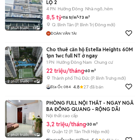
LỘ 2
4 PN
Hướng Đông
Nhà ngõ, hẻm
8,5 tỷ
116 tr/m²
73 m²
Q. Bình Tân
(
P. Bình Trị Đông
mới)
2 phút trước
12
ĐOÀN VĂN TÀI
Cho thuê căn hộ Estella Heights 60M
1pn 1wc full NT ở ngay
1 PN
Hướng Đông Nam
Chung cư
22 triệu/tháng
60 m²
Thành phố Thủ Đức
(
P. Bình Trưng
mới)
2 phút trước
6
4.8
27
đã bán
Địa Ốc 084
PHÒNG FULL NỘI THẤT - NGAY NGÃ
BA ĐÔNG QUANG - RỘNG DÃI
Nội thất cao cấp
3,2 triệu/tháng
30 m²
Quận 12
(
P. Tân Thới Hiệp
mới)
2 phút trước
5