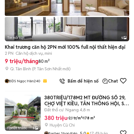
Tin nổi bật
5
Khai trương căn hộ 2PN mới 100% full nội thất hiện đại
2 PN
Căn hộ dịch vụ, mini
9 triệu/tháng
80 m²
Q. Tân Bình
(
P. Tân Sơn Nhất
mới)
Bấm để hiện số
Chat
BĐS Ngọc Hân240
380TRIỆU/178M2 MT ĐƯỜNG SỐ 29,
CHỢ VIỆT KIỀU, TÂN THÔNG HỘI, SỔ
SẴN
Đất thổ cư
Ngang 4,8 m
380 triệu
2,1 tr/m²
178 m²
Huyện Củ Chi
1 phút trước
5
5.0
17
đã bán
Barber Shop Kiên