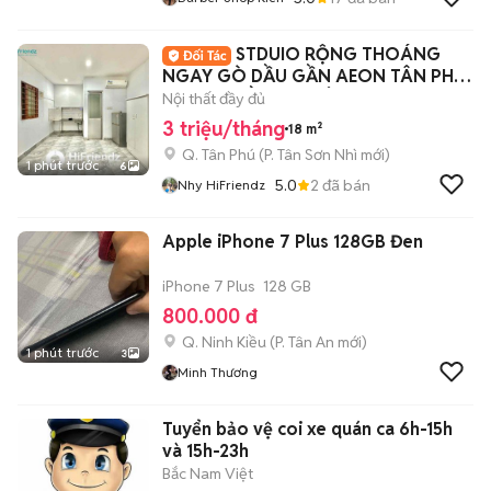
STDUIO RỘNG THOÁNG
NGAY GÒ DẦU GẦN AEON TÂN PHÚ,
ĐH HUIT GẦN CHỢ,ÂU CƠ
Nội thất đầy đủ
3 triệu/tháng
18 m²
Q. Tân Phú
(
P. Tân Sơn Nhì
mới)
1 phút trước
6
5.0
2
đã bán
Nhy HiFriendz
Apple iPhone 7 Plus 128GB Đen
iPhone 7 Plus
128 GB
800.000 đ
Q. Ninh Kiều
(
P. Tân An
mới)
1 phút trước
3
Minh Thương
Tuyển bảo vệ coi xe quán ca 6h-15h
và 15h-23h
Bắc Nam Việt