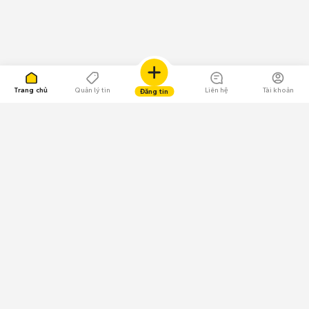
Trang chủ
Quản lý tin
Liên hệ
Tài khoản
Đăng tin
109.000 Bình chọn
Tải ứng dụng Chợ Tốt
Về Chợ Tốt
Quy chế sàn
Chính sách bảo mật
Giải quyết tranh chấp
CÔNG TY TNHH CHỢ TỐT - Người đại diện theo pháp luật:
Nguyễn Trọng Tấn; GPDKKD: 0312120782 do Sở KH & ĐT TP.HCM cấp ngày