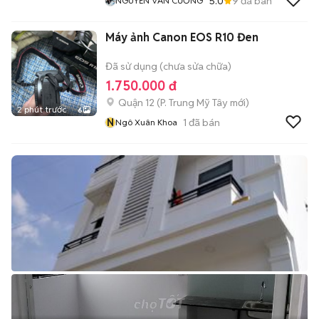
5.0
9
đã bán
NGUYỄN VĂN CƯỜNG
Máy ảnh Canon EOS R10 Đen
Đã sử dụng (chưa sửa chữa)
1.750.000 đ
Quận 12
(
P. Trung Mỹ Tây
mới)
2 phút trước
6
N
1
đã bán
Ngô Xuân Khoa