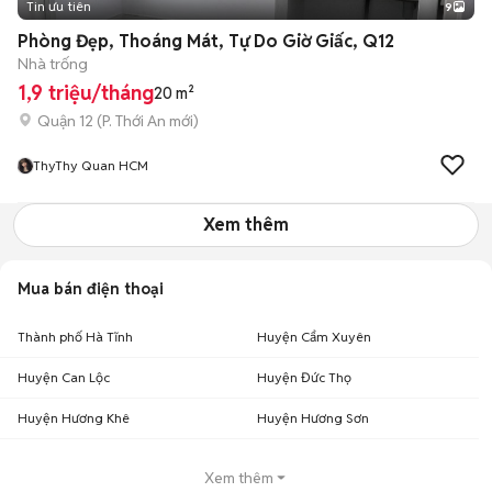
Tin ưu tiên
9
+
2
Phòng Đẹp, Thoáng Mát, Tự Do Giờ Giấc, Q12
Nhà trống
1,9 triệu/tháng
20 m²
Quận 12
(
P. Thới An
mới)
ThyThy Quan HCM
Xem thêm
Mua bán điện thoại
Thành phố Hà Tĩnh
Huyện Cẩm Xuyên
Huyện Can Lộc
Huyện Đức Thọ
Huyện Hương Khê
Huyện Hương Sơn
Xem thêm