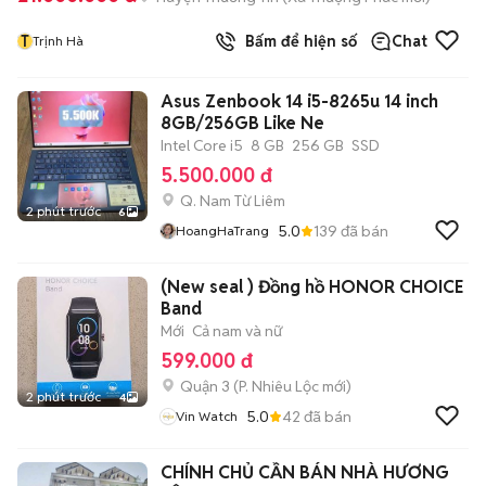
T
Bấm để hiện số
Chat
Trịnh Hà
Asus Zenbook 14 i5-8265u 14 inch
8GB/256GB Like Ne
Intel Core i5
8 GB
256 GB
SSD
5.500.000 đ
Q. Nam Từ Liêm
2 phút trước
6
5.0
139
đã bán
HoangHaTrang
(New seal ) Đồng hồ HONOR CHOICE
Band
Mới
Cả nam và nữ
599.000 đ
Quận 3
(
P. Nhiêu Lộc
mới)
2 phút trước
4
5.0
42
đã bán
Vin Watch
CHÍNH CHỦ CẦN BÁN NHÀ HƯƠNG