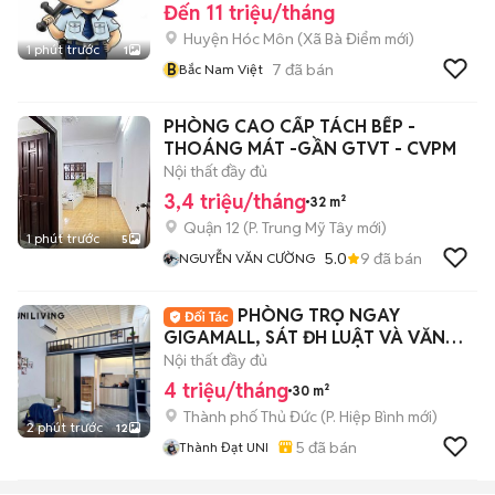
Đến 11 triệu/tháng
Huyện Hóc Môn
(
Xã Bà Điểm
mới)
1 phút trước
1
B
7
đã bán
Bắc Nam Việt
PHÒNG CAO CẤP TÁCH BẾP -
THOÁNG MÁT -GẦN GTVT - CVPM
Nội thất đầy đủ
3,4 triệu/tháng
32 m²
Quận 12
(
P. Trung Mỹ Tây
mới)
1 phút trước
5
5.0
9
đã bán
NGUYỄN VĂN CƯỜNG
PHÒNG TRỌ NGAY
GIGAMALL, SÁT ĐH LUẬT VÀ VĂN
LANG CS3
Nội thất đầy đủ
4 triệu/tháng
30 m²
Thành phố Thủ Đức
(
P. Hiệp Bình
mới)
2 phút trước
12
5
đã bán
Thành Đạt UNI