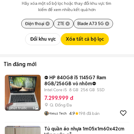
Hãy xóa một số bộ lọc hoặc thay đổi khu vực tìm 
kiếm để xem nhiều kết quả hơn
Điện thoại
ZTE
Blade A73 5G
Đổi khu vực
Xóa tất cả bộ lọc
Tin đăng mới
⛔️ HP 840G8 i5 1145G7 Ram
8GB/256GB vỏ nhôm⛔️
Intel Core i5
8 GB
256 GB
SSD
7.299.999 đ
Q. Đống Đa
1 phút trước
5
4.9
198
đã bán
Hieuz Tech
Tủ quần áo nhựa 1m05x1m60x42cm