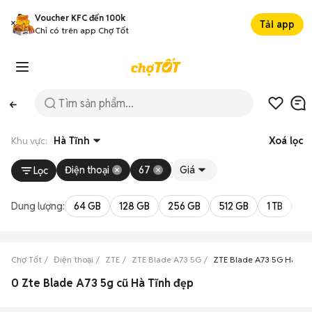
Voucher KFC đến 100k
Tải app
Chỉ có trên app Chợ Tốt
Khu vực:
Hà Tĩnh
Xoá lọc
Điện thoại
67
Giá
Lọc
Dung lượng:
64 GB
128 GB
256 GB
512 GB
1 TB
2 
Chợ Tốt
Điện thoại
ZTE
ZTE Blade A73 5G
ZTE Blade A73 5G Hà Tĩn
0 Zte Blade A73 5g cũ Hà Tĩnh đẹp