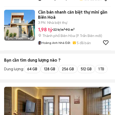
Cần bán nhanh căn biệt thự mini gần
Biên Hoà
3 PN
Nhà biệt thự
1,98 tỷ
22 tr/m²
90 m²
Thành phố Biên Hòa
(
P. Trấn Biên
mới)
1 phút trước
6
5
đã bán
Hoàng Anh Nhà Đất
Bạn cần tìm
dung lượng
nào ?
Dung lượng:
64 GB
128 GB
256 GB
512 GB
1 TB
2 