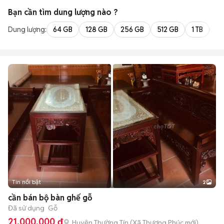
Bạn cần tìm
dung lượng
nào ?
Dung lượng:
64 GB
128 GB
256 GB
512 GB
1 TB
2 
Tin nổi bật
2
cần bán bộ bàn ghế gỗ
Đã sử dụng
Gỗ
21.000.000 đ
Huyện Thường Tín
(
Xã Thượng Phúc
mới)