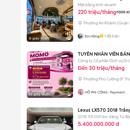
Mặt bằng kinh doanh
220 triệu/tháng
1000 m
Phường An Khánh (Quận 
1
đã bán
Em Hồng
8 giây trước
3
TUYỂN NHÂN VIÊN BÁ
⁠Công ty Cổ phần Dịch vụ Di 
Đến 30 triệu/tháng
Phường Phú Cường
(
P. T
HỒ PHI CÔNG - Payment
18 giây trước
1
Services - Salesman 3
Lexus LX570 2018 Trắn
2018
59.000 km
Xăng
Tự đ
5.400.000.000 đ