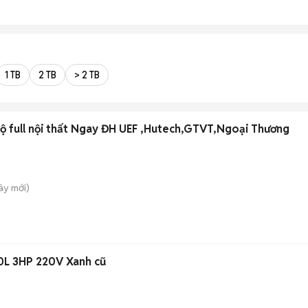
1 TB
2 TB
> 2 TB
ộ full nội thất Ngay ĐH UEF ,Hutech,GTVT,Ngoại Thương
Tây
mới)
0L 3HP 220V Xanh cũ