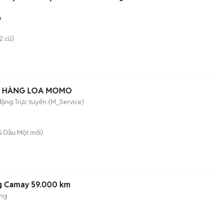
²
2 cũ)
N HÀNG LOA MOMO
động Trực tuyến (M_Service)
hủ Dầu Một
mới)
g Camay 59.000 km
ộng