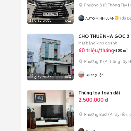
Phường 8
(
P. Thông Tây H
1
đã b
AUTO MINH LUÂN
23 giây trước
10
CHO THUÊ NHÀ GÓC 2 
Mặt bằng kinh doanh
60 triệu/tháng
800 m²
Phường 11
(
P. Thông Tây H
Quang Lộc
23 giây trước
10
Thùng loa toàn dải
2.500.000 đ
Phường Bưởi
(
P. Tây Hồ
mớ