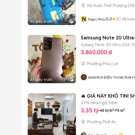
Xã Xuân Thới Thượng
(
Xã
N
5.0
20
đã bán
Ngọc Phúc
32 giây trước
1
Samsung Note 20 Ultra
Galaxy Note 20 Ultra
256 G
3.860.000 đ
Phường Phúc Lợi
ADAYROI ĐIỆN THOẠI RUBY
33 giây trước
6
🔥 GIÁ NÀY KHÓ TIN! SH
3 PN
Nhà ngõ, hẻm
3,35 tỷ
45 tr/m²
75 m²
Phường Thới An