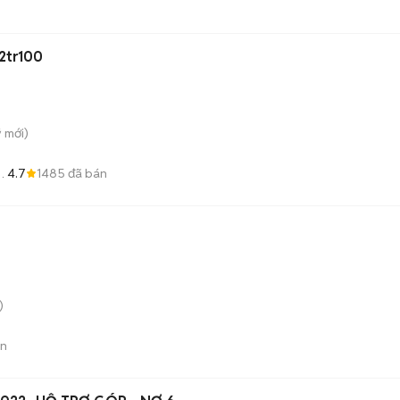
 2tr100
̃
mới)
4.7
1485
đã bán
ẻ
)
án