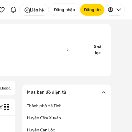
Đăng nhập
Đăng tin
Liên hệ
Xoá
lọc
a hàng
Mua bán đồ điện tử
Thành phố Hà Tĩnh
ới
Huyện Cẩm Xuyên
Huyện Can Lộc