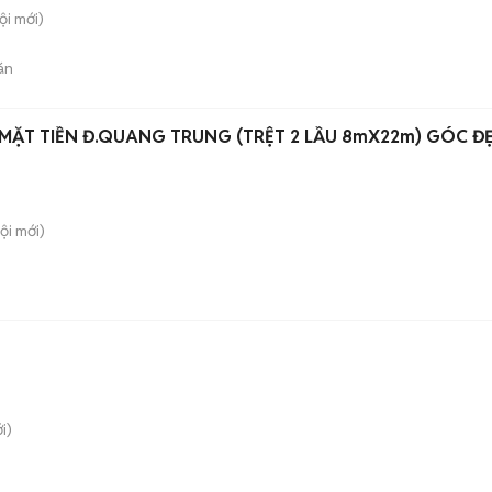
ội
mới)
án
MẶT TIỀN Đ.QUANG TRUNG (TRỆT 2 LẦU 8mX22m) GÓC Đ
ội
mới)
i)