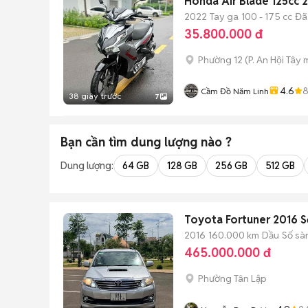
Honda Air Blade 125cc
2022
Tay ga
100 - 175 cc
Đã
35.800.000 đ
Phường 12
(
P. An Hội Tây
m
4.6
Cầm Đồ Năm Linh
38 giây trước
7
Bạn cần tìm
dung lượng
nào ?
Dung lượng:
64 GB
128 GB
256 GB
512 GB
Toyota Fortuner 2016 S
2016
160.000 km
Dầu
Số sà
465.000.000 đ
Phường Tân Lập