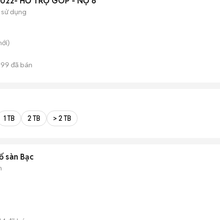
 2022- HỖ TRỢ GÓP - NỢ 6
 sử dụng
ới)
899
đã bán
1 TB
2 TB
> 2 TB
ố sàn Bạc
n