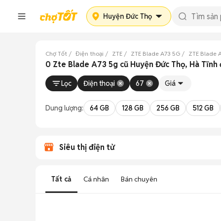
Huyện Đức Thọ
Chợ Tốt
Điện thoại
ZTE
ZTE Blade A73 5G
ZTE Blade 
0 Zte Blade A73 5g cũ Huyện Đức Thọ, Hà Tĩnh
Lọc
Điện thoại
67
Giá
Dung lượng:
64 GB
128 GB
256 GB
512 GB
Siêu thị điện tử
Tất cả
Cá nhân
Bán chuyên