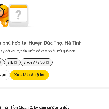
 phù hợp tại Huyện Đức Thọ, Hà Tĩnh
hay đổi khu vực tìm kiếm để xem nhiều kết quả hơn
ZTE
Blade A73 5G
 vực
Xóa tất cả bộ lọc
 mặt tiền Quận 2. kv dân cư đông đúc