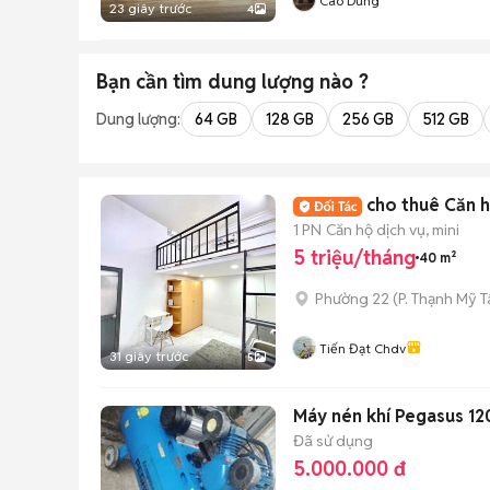
Cao Dung
23 giây trước
4
Bạn cần tìm
dung lượng
nào ?
Dung lượng:
64 GB
128 GB
256 GB
512 GB
cho thuê Căn h
1 PN
Căn hộ dịch vụ, mini
5 triệu/tháng
40 m²
Phường 22
(
P. Thạnh Mỹ 
Tiến Đạt Chdv
31 giây trước
5
Máy nén khí Pegasus 12
Đã sử dụng
5.000.000 đ