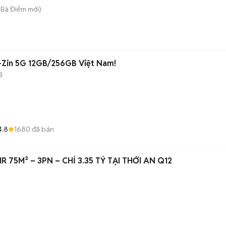
 Bà Điểm
mới)
-Zin 5G 12GB/256GB Việt Nam!
B
4.8
1680
đã bán
R 75M² – 3PN – CHỈ 3.35 TỶ TẠI THỚI AN Q12