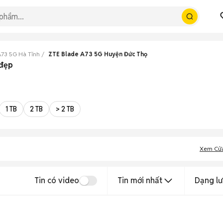
A73 5G Hà Tĩnh
ZTE Blade A73 5G Huyện Đức Thọ
 đẹp
1 TB
2 TB
> 2 TB
Xem Cử
Tin có video
Tin mới nhất
Dạng lư