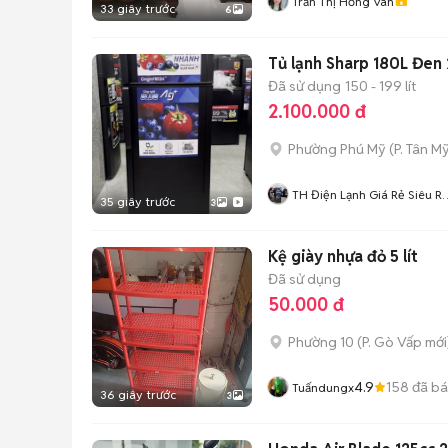
Trần Thị Hồng Vân
33 giây trước
6
Tủ lạnh Sharp 180L Đen
Đã sử dụng
150 - 199 lít
2.100.000 đ
Phường Phú Mỹ
(
P. Tân My
TH Điện Lạnh Giá Rẻ Siêu R
35 giây trước
3
HCM
Kệ giày nhựa đỏ 5 lít
Đã sử dụng
50.000 đ
Phường 10
(
P. Gò Vấp
mới
4.9
158
đã b
Tuấndungx
36 giây trước
3