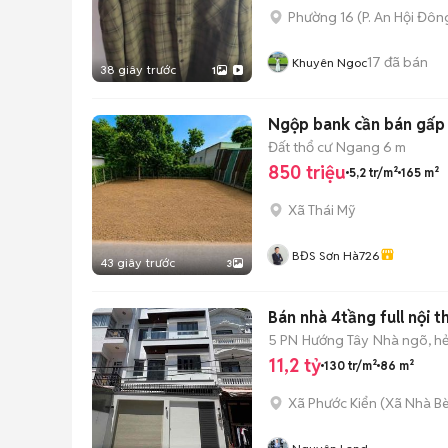
Phường 16
(
P. An Hội Đôn
17
đã bán
Khuyên Ngoc
38 giây trước
1
Ngộp bank cần bán gấp
Đất thổ cư
Ngang 6 m
850 triệu
5,2 tr/m²
165 m²
Xã Thái Mỹ
BĐS Sơn Hà726
43 giây trước
3
Bán nhà 4tầng full nội t
5 PN
Hướng Tây
Nhà ngõ, h
11,2 tỷ
130 tr/m²
86 m²
Xã Phước Kiển
(
Xã Nhà B