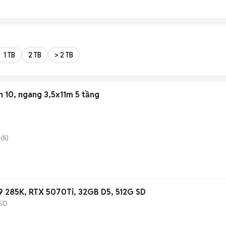
1 TB
2 TB
> 2 TB
 10, ngang 3,5x11m 5 tầng
ới)
9 285K, RTX 5070Ti, 32GB D5, 512G SD
SD