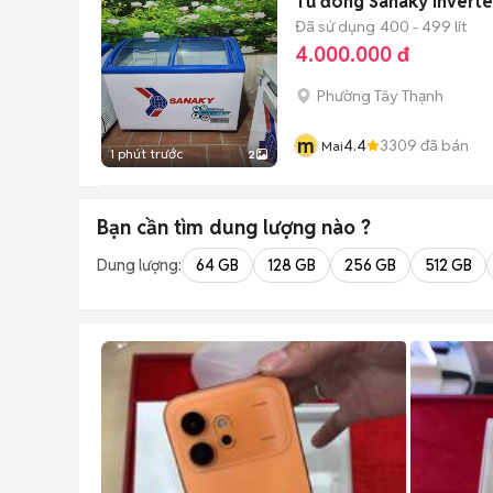
Tủ đông Sanaky Inverte
Đã sử dụng
400 - 499 lít
4.000.000 đ
Phường Tây Thạnh
m
4.4
3309
đã bán
Mai
1 phút trước
2
Bạn cần tìm
dung lượng
nào ?
Dung lượng:
64 GB
128 GB
256 GB
512 GB