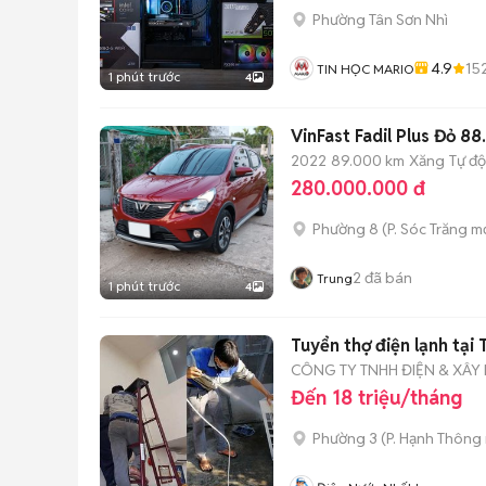
Phường Tân Sơn Nhì
4.9
15
TIN HỌC MARIO
1 phút trước
4
VinFast Fadil Plus Đỏ 8
2022
89.000 km
Xăng
Tự đ
280.000.000 đ
Phường 8
(
P. Sóc Trăng
mớ
2
đã bán
Trung
1 phút trước
4
Tuyển thợ điện lạnh tại
CÔNG TY TNHH ĐIỆN & XÂ
Đến 18 triệu/tháng
Phường 3
(
P. Hạnh Thông