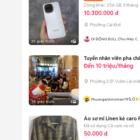
Dòng khác
256 GB
3 tháng
10.300.000 đ
Phường Cái Khế
DI ĐỘNG BULL (Thu Máy Cũ 
25 giây trước
4
Góp Ko Cần Trả Trước)
Tuyển nhân viên pha ch
Đến 10 triệu/tháng
Phường 2
(
P. Vườn Lài
mới
p
5.0
Phuonganhminhan79
38 giây trước
5
Áo sơ mi Linen kẻ caro 
Đã sử dụng
Cả nam và nữ
50.000 đ