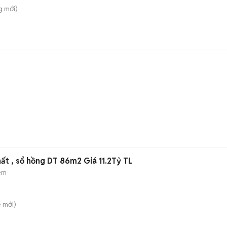
g
mới)
hất , sổ hồng DT 86m2 Giá 11.2Tỷ TL
ẻm
è
mới)