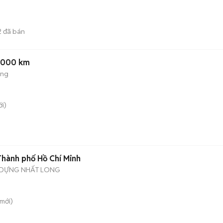
2
đã bán
8.000 km
ộng
i)
 Thành phố Hồ Chí Minh
Y DỰNG NHẤT LONG
mới)