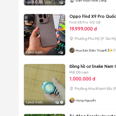
Điện Nước Nhất Long
1 phút trước
3
Oppo Find X9 Pro Quốc
Find X8 Pro
512 GB
19.999.000 đ
Phường Phú Mỹ
(
P. Tân My
4.5
5
Mua Bán Điện Thoại
1 phút trước
6
Đồng hồ cơ Snake Nam 
Mới
Đồ nam
1.000.000 đ
Phường Hòa Khánh Bắc
(
P
Hùng Nguyễn
1 phút trước
1