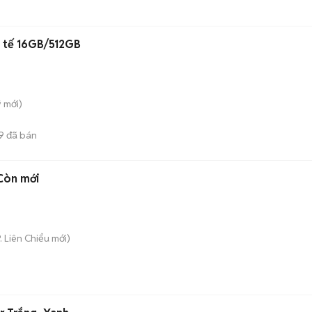
 tế 16GB/512GB
̃
mới)
9
đã bán
Còn mới
. Liên Chiểu
mới)