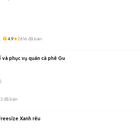
4.9
2816
đã bán
-
ế và phục vụ quán cà phê Gu
)
12
đã bán
Freesize Xanh rêu