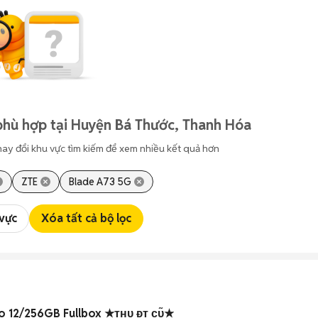
phù hợp tại Huyện Bá Thước, Thanh Hóa
hay đổi khu vực tìm kiếm để xem nhiều kết quả hơn
ZTE
Blade A73 5G
 vực
Xóa tất cả bộ lọc
o 12/256GB Fullbox ★ᴛʜᴜ ᴆᴛ ᴄᴜ̃★