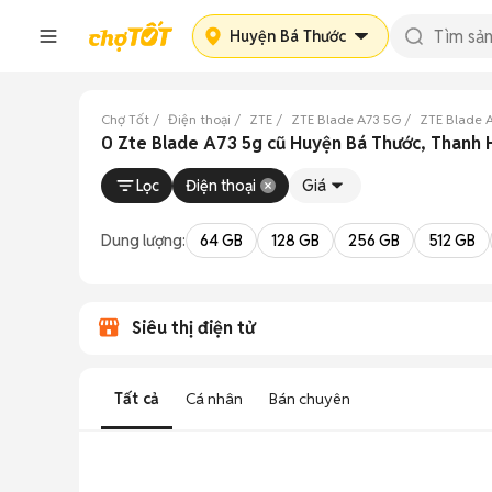
Huyện Bá Thước
Chợ Tốt
Điện thoại
ZTE
ZTE Blade A73 5G
ZTE Blade 
0 Zte Blade A73 5g cũ Huyện Bá Thước, Thanh
Lọc
Điện thoại
Giá
Dung lượng:
64 GB
128 GB
256 GB
512 GB
Siêu thị điện tử
Tất cả
Cá nhân
Bán chuyên