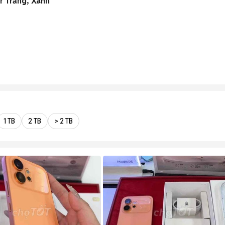
r Trắng, Xanh
1 TB
2 TB
> 2 TB