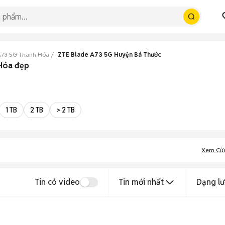
A73 5G Thanh Hóa
ZTE Blade A73 5G Huyện Bá Thước
 Hóa đẹp
1 TB
2 TB
> 2 TB
Xem Cử
Tin có video
Tin mới nhất
Dạng lư