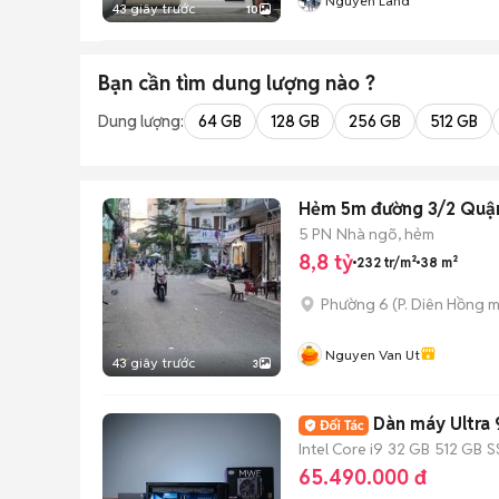
Nguyên Land
43 giây trước
10
Bạn cần tìm
dung lượng
nào ?
Dung lượng:
64 GB
128 GB
256 GB
512 GB
Hẻm 5m đường 3/2 Quận
5 PN
Nhà ngõ, hẻm
8,8 tỷ
232 tr/m²
38 m²
Phường 6
(
P. Diên Hồng
m
Nguyen Van Ut
43 giây trước
3
Dàn máy Ultra 
Intel Core i9
32 GB
512 GB
S
65.490.000 đ