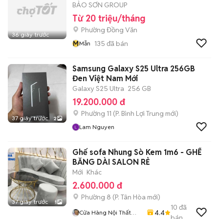
BẢO SƠN GROUP
Từ 20 triệu/tháng
Phường Đồng Văn
36 giây trước
M
135
đã bán
Mẫn
Samsung Galaxy S25 Ultra 256GB
Đen Việt Nam Mới
Galaxy S25 Ultra
256 GB
19.200.000 đ
Phường 11
(
P. Bình Lợi Trung
mới)
37 giây trước
2
Lam Nguyen
Ghế sofa Nhung Sò Kem 1m6 - GHẾ
BĂNG DÀI SALON RẺ
Mới
Khác
2.600.000 đ
Phường 8
(
P. Tân Hòa
mới)
37 giây trước
1
10
đã
4.4
Cửa Hàng Nội Thất
bán