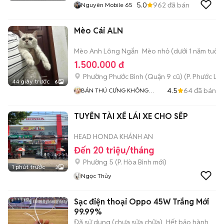
5.0
962
đã bán
Nguyên Mobile 65
Mèo Cái ALN
Mèo Anh Lông Ngắn
Mèo nhỏ (dưới 1 năm tuổi)
1.500.000 đ
Phường Phước Bình (Quận 9 cũ)
(
P. Phước Lo
44 giây trước
6
4.5
64
đã bán
BÁN THÚ CƯNG KHÔNG
ĐĂNG ẢNH LỪA ĐẢO
TUYỂN TÀI XẾ LÁI XE CHO SẾP
HEAD HONDA KHÁNH AN
Đến 20 triệu/tháng
Phường 5
(
P. Hòa Bình
mới)
1 phút trước
3
Ngọc Thủy
Sạc điện thoại Oppo 45W Trắng Mới
99.99%
Đã sử dụng (chưa sửa chữa)
Hết bảo hành