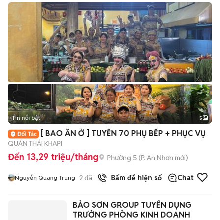
Tin nổi bật
5
[ BAO ĂN Ở ] TUYỂN 70 PHỤ BẾP + PHỤC VỤ
QUÁN THÁI KHAPI
Đến 13,29 triệu/tháng
Phường 5
(
P. An Nhơn
mới)
2
đã bán
Bấm để hiện số
Chat
Nguyễn Quang Trung
BẢO SƠN GROUP TUYỂN DỤNG
TRƯỞNG PHÒNG KINH DOANH