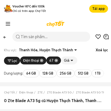
Voucher KFC đến 100k
Tải app
Chỉ có trên app Chợ Tốt
Khu vực:
Thanh Hóa, Huyện Thạch Thành
Xoá lọc
Điện thoại
67
Giá
Lọc
Dung lượng:
64 GB
128 GB
256 GB
512 GB
1 TB
2 
Chợ Tốt
Điện thoại
ZTE
ZTE Blade A73 5G
ZTE Blade A73 5G Thanh
0 Zte Blade A73 5g cũ Huyện Thạch Thành, Thanh Hóa đẹp