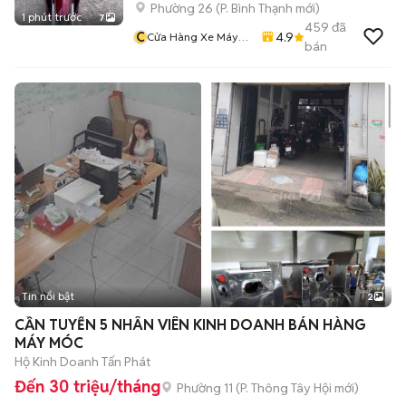
Phường 26
(
P. Bình Thạnh
mới)
1 phút trước
7
459
đã
C
4.9
Cửa Hàng Xe Máy
bán
Văn Vũ
Tin nổi bật
2
CẦN TUYỂN 5 NHÂN VIÊN KINH DOANH BÁN HÀNG
MÁY MÓC
Hộ Kinh Doanh Tấn Phát
Đến 30 triệu/tháng
Phường 11
(
P. Thông Tây Hội
mới)