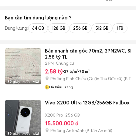
Xưởng Mới
Bạn cần tìm
dung lượng
nào ?
Dung lượng:
64 GB
128 GB
256 GB
512 GB
1 TB
2 
Bán nhanh căn góc 70m2, 2PN2WC, SHR
2.58 tỷ TL
2 PN
Chung cư
2,58 tỷ
37 tr/m²
70 m²
Phường Bình Chiểu (Quận Thủ Đức cũ)
(
P. Ta
39 giây trước
9
H
Hà Kiều Trang
Vivo X200 Ultra 12GB/256GB Fullbox
X200 Pro
256 GB
15.500.000 đ
Phường An Khánh
(
P. Tân An
mới)
39 giây trước
6