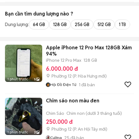
Bạn cần tìm
dung lượng
nào ?
Dung lượng:
64 GB
128 GB
256 GB
512 GB
1 TB
2 
Apple iPhone 12 Pro Max 128GB Xám
94%
iPhone 12 Pro Max
128 GB
6.000.000 đ
Phường 12
(
P. Hòa Hưng
mới)
1 phút trước
5
1
đã bán
Hội Đồ Điện Tử
Chim sáo non màu đen
Chim Sáo
Chim non (dưới 3 tháng tuổi)
250.000 đ
Phường 12
(
P. An Hội Tây
mới)
1 phút trước
2
25
đã bán
Cường