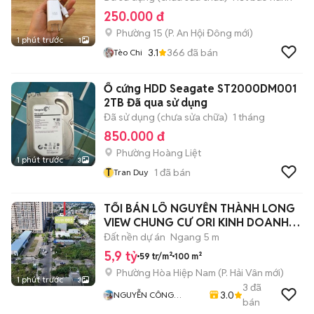
250.000 đ
Phường 15
(
P. An Hội Đông
mới)
1 phút trước
1
3.1
366
đã bán
Tèo Chi
Ổ cứng HDD Seagate ST2000DM001
2TB Đã qua sử dụng
Đã sử dụng (chưa sửa chữa)
1 tháng
850.000 đ
Phường Hoàng Liệt
1 phút trước
3
T
1
đã bán
Tran Duy
TỐI BÁN LÔ NGUYỄN THÀNH LONG
VIEW CHUNG CƯ ORI KINH DOANH
OK
Đất nền dự án
Ngang 5 m
5,9 tỷ
59 tr/m²
100 m²
Phường Hòa Hiệp Nam
(
P. Hải Vân
mới)
1 phút trước
3
3
đã
3.0
NGUYỄN CÔNG
bán
KHÁNH