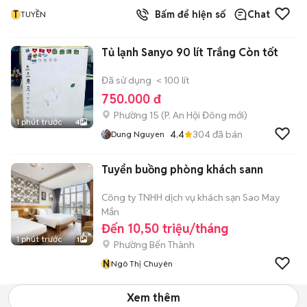
T
Bấm để hiện số
Chat
TUYỀN
Tủ lạnh Sanyo 90 lít Trắng Còn tốt
Đã sử dụng
< 100 lít
750.000 đ
Phường 15
(
P. An Hội Đông
mới)
1 phút trước
4
4.4
304
đã bán
Dung Nguyen
Tuyển buồng phòng khách sann
Công ty TNHH dịch vụ khách sạn Sao May
Mắn
Đến 10,50 triệu/tháng
1 phút trước
1
Phường Bến Thành
N
Ngô Thị Chuyên
Xem thêm