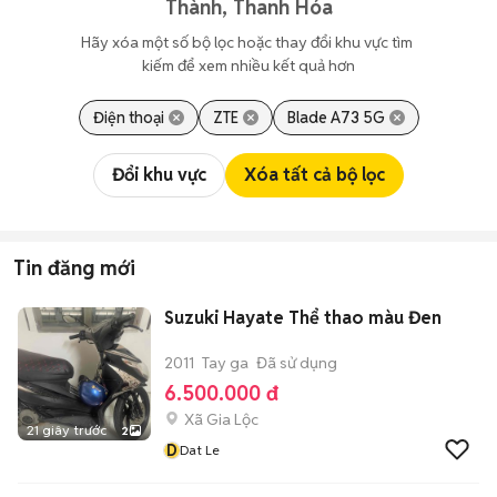
Thành, Thanh Hóa
Hãy xóa một số bộ lọc hoặc thay đổi khu vực tìm 
kiếm để xem nhiều kết quả hơn
Điện thoại
ZTE
Blade A73 5G
Đổi khu vực
Xóa tất cả bộ lọc
Tin đăng mới
Suzuki Hayate Thể thao màu Đen
2011
Tay ga
Đã sử dụng
6.500.000 đ
Xã Gia Lộc
21 giây trước
2
D
Dat Le