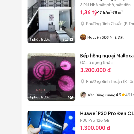
3 PN
Nhà mặt phố, mặt tiền
1,36 tỷ
17 tr/m²
78 m²
Phường Bình Chuẩn
(
P. T
Nguyên BĐS Nhà Đất
1 phút trước
5
Bếp hồng ngoại Malloca
Đã sử dụng
Khác
3.200.000 đ
Phường Bình Thuận
(
P. Tâ
4.9
491
Trần Đăng Giang
1 phút trước
3
Huawei P30 Pro Đen OL
P30 Pro
128 GB
1.300.000 đ