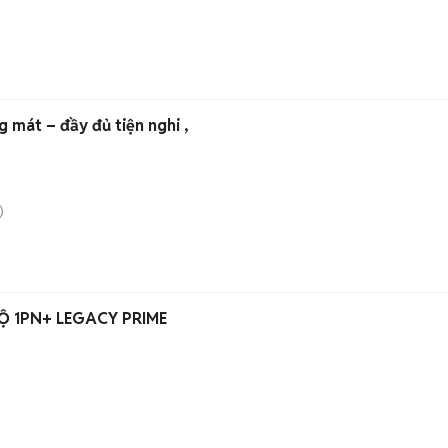
Phòng 2 mặt tiền thoáng mát – đầy đủ tiện nghi ,
)
Ộ 1PN+ LEGACY PRIME