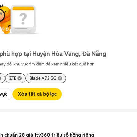
 phù hợp tại Huyện Hòa Vang, Đà Nẵng
hay đổi khu vực tìm kiếm để xem nhiều kết quả hơn
ZTE
Blade A73 5G
 vực
Xóa tất cả bộ lọc
nh chuẩn 28 giá 1tỷ360 triệu sổ hồng riêng