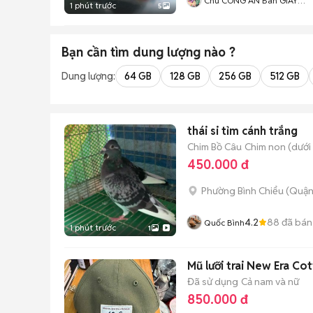
Chú CÔNG AN Bán GIÀY
1 phút trước
5
CHÍNH HÃNG
Bạn cần tìm
dung lượng
nào ?
Dung lượng:
64 GB
128 GB
256 GB
512 GB
thái si tỉm cánh trắng
Chim Bồ Câu
Chim non (dưới 
450.000 đ
Phường Bình Chiểu (Quận
4.2
88
đã bán
Quốc Bình
1 phút trước
1
Mũ lưỡi trai New Era Co
Đã sử dụng
Cả nam và nữ
850.000 đ