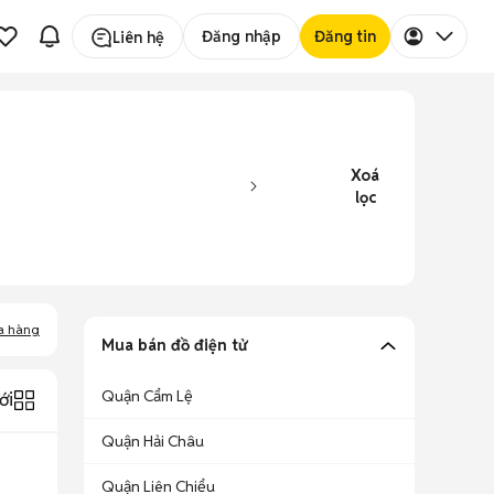
Đăng nhập
Đăng tin
Liên hệ
Xoá
lọc
a hàng
Mua bán đồ điện tử
Quận Cẩm Lệ
ới
Quận Hải Châu
Quận Liên Chiểu