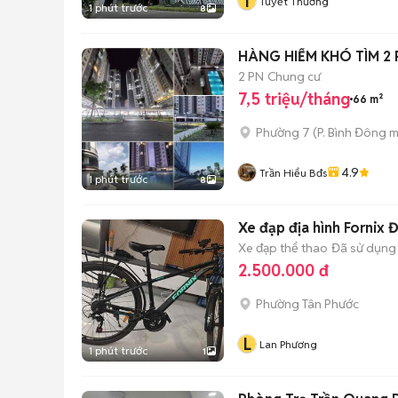
T
Tuyết Thưởng
1 phút trước
8
HÀNG HIẾM KHÓ TÌM 2 P
2 PN
Chung cư
7,5 triệu/tháng
66 m²
Phường 7
(
P. Bình Đông
m
4.9
Trần Hiểu Bđs
1 phút trước
8
Xe đạp địa hình Fornix 
Xe đạp thể thao
Đã sử dụng
2.500.000 đ
Phường Tân Phước
L
Lan Phương
1 phút trước
1