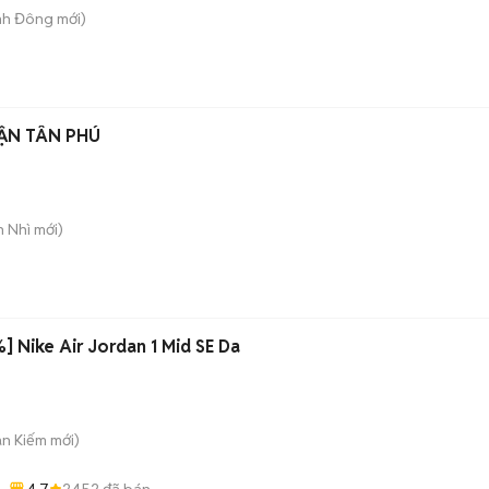
nh Đông
mới)
ẬN TÂN PHÚ
n Nhì
mới)
 Nike Air Jordan 1 Mid SE Da
àn Kiếm
mới)
4.7
2452
đã bán