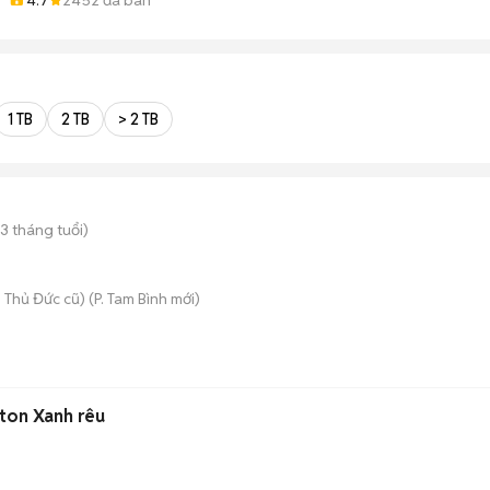
1 TB
2 TB
> 2 TB
3 tháng tuổi)
 Thủ Đức cũ)
(
P. Tam Bình
mới)
tton Xanh rêu