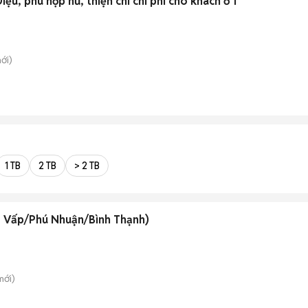
u, phù hợp nữ, thiện chí chi phí cho khách ở 1
ới)
1 TB
2 TB
> 2 TB
 Vấp/Phú Nhuận/Bình Thạnh)
ới)