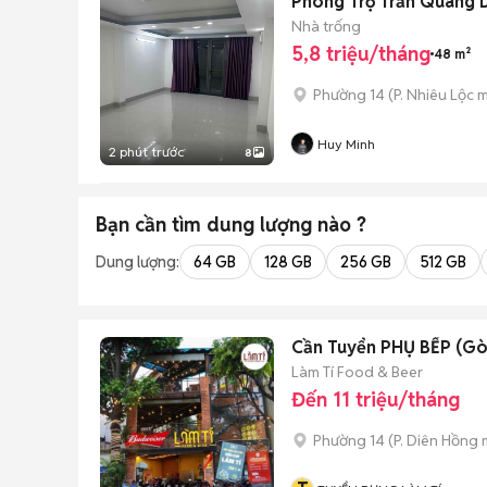
Phòng Trọ Trần Quang Diệ
Nhà trống
5,8 triệu/tháng
48 m²
Phường 14
(
P. Nhiêu Lộc
m
Huy Minh
2 phút trước
8
Bạn cần tìm
dung lượng
nào ?
Dung lượng:
64 GB
128 GB
256 GB
512 GB
Cần Tuyển PHỤ BẾP (Gò
Làm Tí Food & Beer
Đến 11 triệu/tháng
Phường 14
(
P. Diên Hồng
m