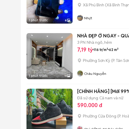
Xã Phú Bình
(
Xã Bình Thạ
Nhựt
1 phút trước
6
NHÀ ĐẸP Ở NGAY - QU
3 PN
Nhà ngõ, hẻm
7,19 tỷ
116 tr/m²
62 m²
Phường Sơn Kỳ
(
P. Tân Sơ
Châu Nguyễn
1 phút trước
11
[CHÍNH HÃNG] [Mới 99%]
Đã sử dụng
Cả nam và nữ
590.000 đ
Phường Cửa Đông
(
P. Ho