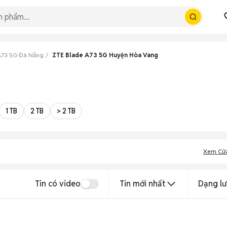
A73 5G Đà Nẵng
ZTE Blade A73 5G Huyện Hòa Vang
1 TB
2 TB
> 2 TB
Xem Cử
Tin có video
Tin mới nhất
Dạng lư