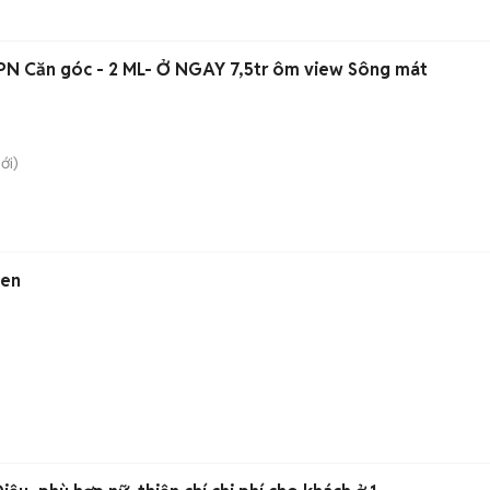
N Căn góc - 2 ML- Ở NGAY 7,5tr ôm view Sông mát
ới)
Đen