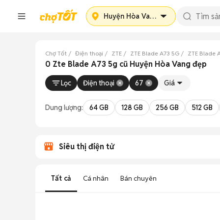
Huyện Hòa Vang
Chợ Tốt
Điện thoại
ZTE
ZTE Blade A73 5G
ZTE Blade 
0 Zte Blade A73 5g cũ Huyện Hòa Vang đẹp
Lọc
Điện thoại
67
Giá
Dung lượng:
64 GB
128 GB
256 GB
512 GB
Siêu thị điện tử
Tất cả
Cá nhân
Bán chuyên