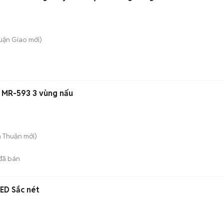
huận Giao
mới)
 MR-593 3 vùng nấu
n Thuận
mới)
đã bán
ED Sắc nét