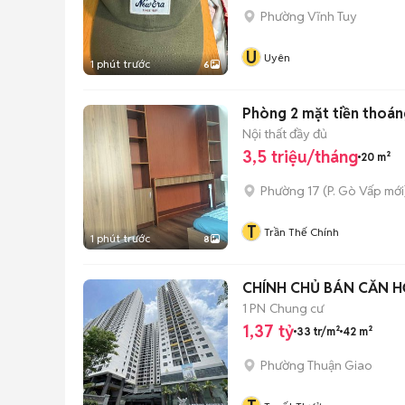
Phường Vĩnh Tuy
U
Uyên
1 phút trước
6
Nội thất đầy đủ
3,5 triệu/tháng
20 m²
Phường 17
(
P. Gò Vấp
mới
T
Trần Thế Chính
1 phút trước
8
CHÍNH CHỦ BÁN CĂN H
1 PN
Chung cư
1,37 tỷ
33 tr/m²
42 m²
Phường Thuận Giao