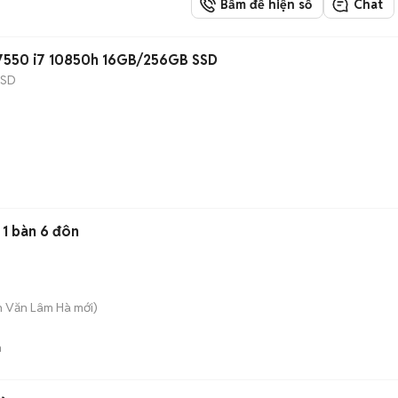
Bấm để hiện số
Chat
n 7550 i7 10850h 16GB/256GB SSD
SSD
 1 bàn 6 đôn
h Văn Lâm Hà
mới)
n