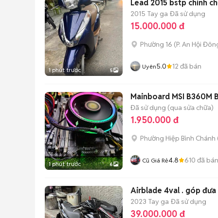
Lead 2015 bstp chính c
2015
Tay ga
Đã sử dụng
15.000.000 đ
Phường 16
(
P. An Hội Đôn
5.0
12
đã bán
Uyên
1 phút trước
5
Mainboard MSI B360M 
Đã sử dụng (qua sửa chữa)
1.950.000 đ
Phường Hiệp Bình Chánh 
4.8
610
đã bá
Cũ Giá Rẻ
1 phút trước
6
Airblade 4val . góp đưa 
2023
Tay ga
Đã sử dụng
39.000.000 đ