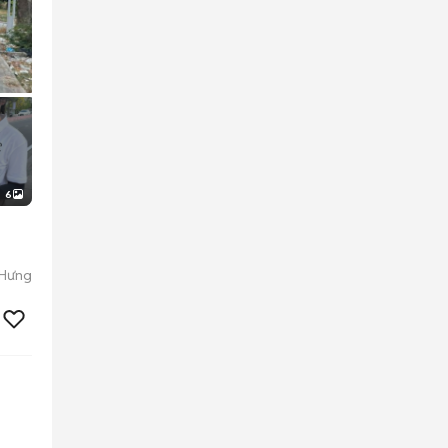
6
 Hưng