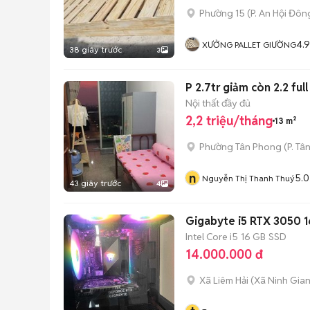
Phường 15
(
P. An Hội Đôn
4.9
XƯỞNG PALLET GIƯỜNG
38 giây trước
3
P 2.7tr giảm còn 2.2 ful
Nội thất đầy đủ
2,2 triệu/tháng
13 m²
Phường Tân Phong
(
P. Tâ
n
5.0
Nguyễn Thị Thanh Thuý
43 giây trước
4
Gigabyte i5 RTX 3050 1
Intel Core i5
16 GB
SSD
14.000.000 đ
Xã Liêm Hải
(
Xã Ninh Gia