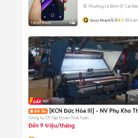
Phường Lê Bình
(
P. Cái Ră
Q
5.0
3
đã bán
Quoc Khanh
1 phút trước
6
Tin nổi bật
[KCN Đức Hòa III] - NV Phụ Kho Th
Công ty CP Tập Đoàn Thái Tuấn
Đến 9 triệu/tháng