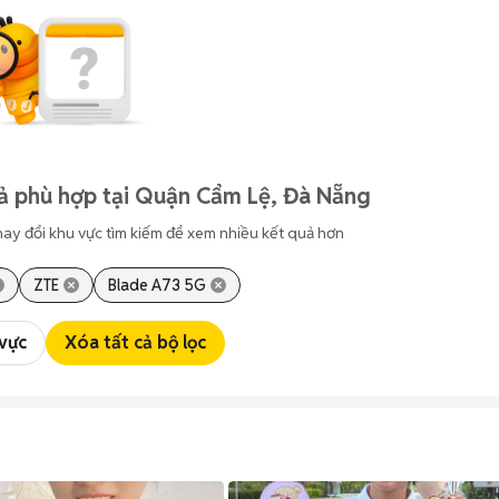
ả phù hợp tại Quận Cẩm Lệ, Đà Nẵng
hay đổi khu vực tìm kiếm để xem nhiều kết quả hơn
ZTE
Blade A73 5G
 vực
Xóa tất cả bộ lọc