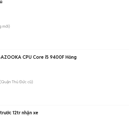
hủ
g
mới)
BAZOOKA CPU Core i5 9400F Hỏng
(Quận Thủ Đức cũ)
n
trước 12tr nhận xe