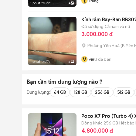
t
Trung
1 phút trước
4
Kính râm Ray-Ban RB302
Đã sử dụng
Cả nam và nữ
3.000.000 đ
Phường Yên Hoà
(
P. Yên
V
1
đã bán
Việt
1 phút trước
6
Bạn cần tìm
dung lượng
nào ?
Dung lượng:
64 GB
128 GB
256 GB
512 GB
Poco X7 Pro (Turbo 4)
Dòng khác
256 GB
Hết bảo
4.800.000 đ