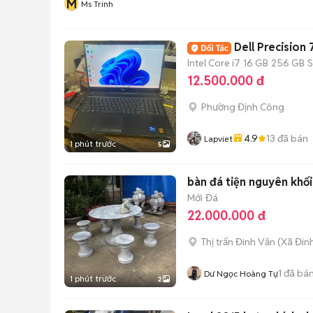
M
Ms Trinh
Dell Precisio
Intel Core i7
16 GB
256 GB
12.500.000 đ
Phường Định Công
4.9
13
đã bán
Lapviet
1 phút trước
5
bàn đá tiện nguyên khối
Mới
Đá
22.000.000 đ
Thị trấn Đinh Văn
(
Xã Đin
1
đã bá
Dư Ngọc Hoàng Tự
1 phút trước
2