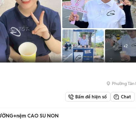
+
2
Phường Tân
Bấm để hiện số
Chat
PALLET GIÁ XƯỞNG+nệm CAO SU NON