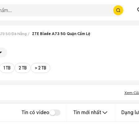
A73 5G Đà Nẵng
ZTE Blade A73 5G Quận Cẩm Lệ
1 TB
2 TB
> 2 TB
Xem Cử
Tin có video
Tin mới nhất
Dạng lư