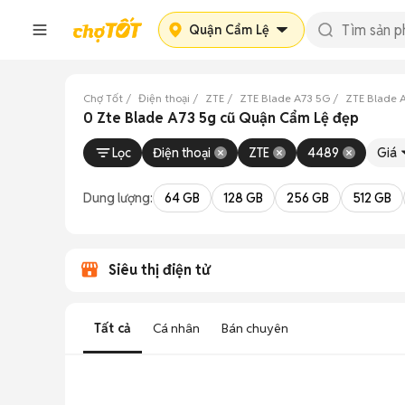
Quận Cẩm Lệ
Chợ Tốt
Điện thoại
ZTE
ZTE Blade A73 5G
ZTE Blade 
0 Zte Blade A73 5g cũ Quận Cẩm Lệ đẹp
Lọc
Điện thoại
ZTE
4489
Giá
Dung lượng:
64 GB
128 GB
256 GB
512 GB
Siêu thị điện tử
Tất cả
Cá nhân
Bán chuyên