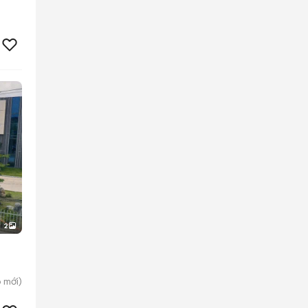
2
p
mới)