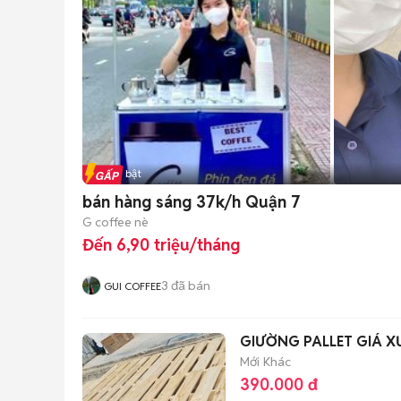
Tin nổi bật
bán hàng sáng 37k/h Quận 7
G coffee nè
Đến 6,90 triệu/tháng
3
đã bán
GUI COFFEE
GIƯỜNG 
Mới
Khác
390.000 đ