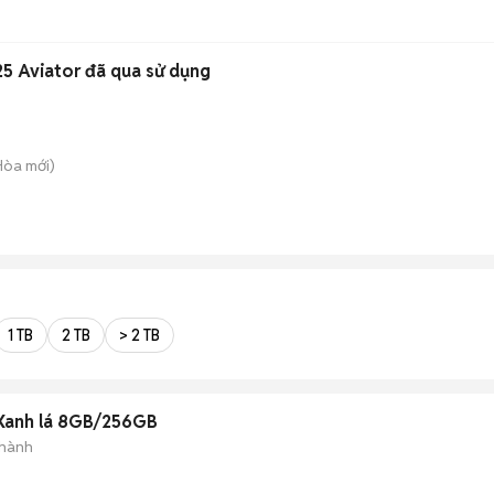
5 Aviator đã qua sử dụng
 Hòa
mới)
1 TB
2 TB
> 2 TB
 Xanh lá 8GB/256GB
 hành