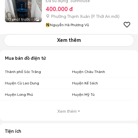
Đã sử dụng
Sunhouse
400.000 đ
Phường Thạnh Xuân
(
P. Thới An
mới)
10 phút trước
3
N
Nguyễn Hà Phương Vũ
Xem thêm
Mua bán đồ điện tử
Thành phố Sóc Trăng
Huyện Châu Thành
Huyện Cù Lao Dung
Huyện Kế Sách
Huyện Long Phú
Huyện Mỹ Tú
Xem thêm
Tiện ích