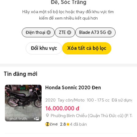
Đề, Sóc Trăng
Hãy xóa một số bộ lọc hoặc thay đổi khu vực tìm 
kiếm để xem nhiều kết quả hơn
Điện thoại
ZTE
Blade A73 5G
Đổi khu vực
Xóa tất cả bộ lọc
Tin đăng mới
Honda Sonnic 2020 Đen
2020
Tay côn/Moto
100 - 175 cc
Đã sử dụng
16.000.000 đ
Phường Bình Chiểu (Quận Thủ Đức cũ)
(
P. Ta
1 phút trước
4
Z
2.8
4
đã bán
Zind