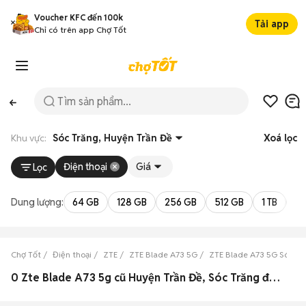
Voucher KFC đến 100k
Tải app
Chỉ có trên app Chợ Tốt
Khu vực:
Sóc Trăng, Huyện Trần Đề
Xoá lọc
Điện thoại
Giá
Lọc
Dung lượng:
64 GB
128 GB
256 GB
512 GB
1 TB
2 
Chợ Tốt
Điện thoại
ZTE
ZTE Blade A73 5G
ZTE Blade A73 5G Sóc Tr
0 Zte Blade A73 5g cũ Huyện Trần Đề, Sóc Trăng đẹp