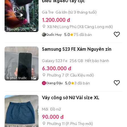
Điều 1kg480 tay cục
Gà Tre
Gà lớn (từ 3 tháng tuổi)
1.200.000 đ
Xã Nhị Long Phú
(
Xã Càng Long
mới)
7 phút trước
1
5.0
75
đã bán
Quốc Huy
Samsung S23 FE Xám Nguyên zin
Galaxy S23 Fe
256 GB
Hết bảo hành
6.300.000 đ
Phường 7
(
P. Cầu Kiệu
mới)
8 phút trước
5
5.0
3
đã bán
Giang Đậu
Váy công sở Nữ Vải size XL
Mới
Đồ nữ
90.000 đ
Phường 11
(
P. Phú Thọ
mới)
9 phút trước
1