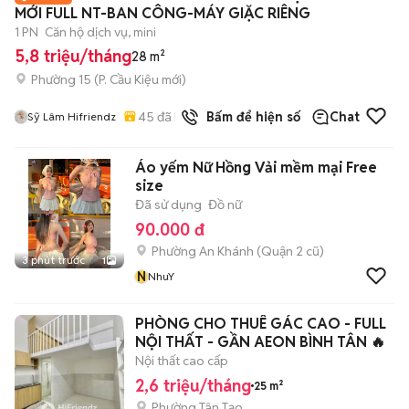
MỚI FULL NT-BAN CÔNG-MÁY GIẶC RIÊNG
1 PN
Căn hộ dịch vụ, mini
5,8 triệu/tháng
28 m²
Phường 15
(
P. Cầu Kiệu
mới)
45
đã bán
Bấm để hiện số
Chat
Sỹ Lâm Hifriendz
Áo yếm Nữ Hồng Vải mềm mại Free
size
Đã sử dụng
Đồ nữ
90.000 đ
Phường An Khánh (Quận 2 cũ)
3 phút trước
1
N
NhuY
PHÒNG CHO THUÊ GÁC CAO - FULL
NỘI THẤT - GẦN AEON BÌNH TÂN 🔥
Nội thất cao cấp
2,6 triệu/tháng
25 m²
Phường Tân Tạo