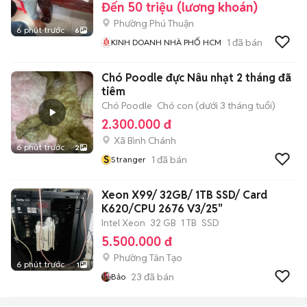
Đến 50 triệu (lương khoán)
Phường Phú Thuận
6 phút trước
6
1
đã bán
KINH DOANH NHÀ PHỐ HCM
Chó Poodle đực Nâu nhạt 2 tháng đã
tiêm
Chó Poodle
Chó con (dưới 3 tháng tuổi)
2.300.000 đ
Xã Bình Chánh
6 phút trước
2
S
1
đã bán
Stranger
Xeon X99/ 32GB/ 1TB SSD/ Card
K620/CPU 2676 V3/25"
Intel Xeon
32 GB
1 TB
SSD
5.500.000 đ
Phường Tân Tạo
6 phút trước
1
23
đã bán
Bảo