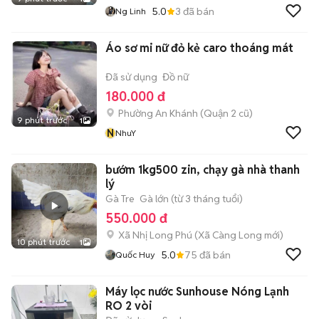
5.0
3
đã bán
Ng Linh
Áo sơ mi nữ đỏ kẻ caro thoáng mát
Đã sử dụng
Đồ nữ
180.000 đ
Phường An Khánh (Quận 2 cũ)
9 phút trước
1
N
NhuY
bướm 1kg500 zin, chạy gà nhà thanh
lý
Gà Tre
Gà lớn (từ 3 tháng tuổi)
550.000 đ
Xã Nhị Long Phú
(
Xã Càng Long
mới)
10 phút trước
1
5.0
75
đã bán
Quốc Huy
Máy lọc nước Sunhouse Nóng Lạnh
RO 2 vòi