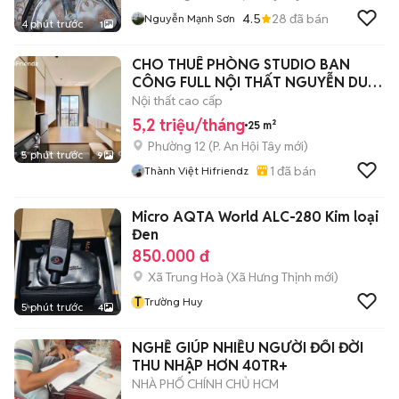
4.5
28
đã bán
Nguyễn Mạnh Sơn
4 phút trước
1
CHO THUÊ PHÒNG STUDIO BAN
CÔNG FULL NỘI THẤT NGUYỄN DUY
CUNG
Nội thất cao cấp
5,2 triệu/tháng
25 m²
Phường 12
(
P. An Hội Tây
mới)
5 phút trước
9
1
đã bán
Thành Việt Hifriendz
Micro AQTA World ALC-280 Kim loại
Đen
850.000 đ
Xã Trung Hoà
(
Xã Hưng Thịnh
mới)
T
Trường Huy
5 phút trước
4
NGHỀ GIÚP NHIỀU NGƯỜI ĐỔI ĐỜI
THU NHẬP HƠN 40TR+
NHÀ PHỐ CHÍNH CHỦ HCM