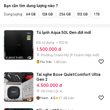
Bạn cần tìm
dung lượng
nào ?
Dung lượng:
64 GB
128 GB
256 GB
512 GB
1 TB
2 
Tủ lạnh Aqua 50L Đen đời mới
Đã sử dụng
< 100 lít
1.500.000 đ
Phường Chánh Mỹ
(
P. Chánh Hiệp
mới)
6 phút trước
3
T
1
đã bán
Thu Trân
Tai nghe Bose QuietComfort Ultra
Gen 2
4.500.000 đ
Xã Vĩnh Lộc A
4.5
37
đã bán
Thành
7 phút trước
5