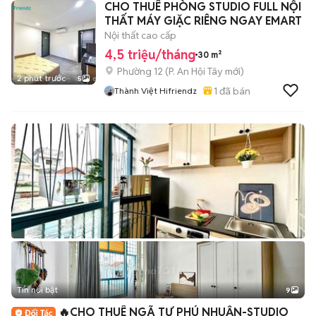
CHO THUÊ PHÒNG STUDIO FULL NỘI
THẤT MÁY GIẶC RIÊNG NGAY EMART
Nội thất cao cấp
4,5 triệu/tháng
30 m²
Phường 12
(
P. An Hội Tây
mới)
2 phút trước
5
1
đã bán
Thành Việt Hifriendz
Tin nổi bật
9
+
2
🔥CHO THUÊ NGÃ TƯ PHÚ NHUẬN-STUDIO