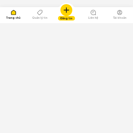
Trang chủ
Quản lý tin
Liên hệ
Tài khoản
Đăng tin
109.000 Bình chọn
Tải ứng dụng Chợ Tốt
Về Chợ Tốt
Quy chế sàn
Chính sách bảo mật
Giải quyết tranh chấp
CÔNG TY TNHH CHỢ TỐT - Người đại diện theo pháp luật:
Nguyễn Trọng Tấn; GPDKKD: 0312120782 do Sở KH & ĐT TP.HCM cấp ngày
11/01/2013;
GPMXH: 185/GP-BTTTT do Bộ Thông tin và Truyền thông
cấp ngày 09/07/2024 - Chịu trách nhiệm
nội dung: Trần Hoàng Ly.
Chính sách sử dụng