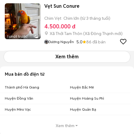
Vẹt Sun Conure
Chim Vẹt
Chim lớn (từ 3 tháng tuổi)
4.500.000 đ
Xã Thới Tam Thôn
(
Xã Đông Thạnh
mới)
1 phút trước
1
5.0
86
đã bán
Dương Nguyễn
Xem thêm
Mua bán đồ điện tử
Thành phố Hà Giang
Huyện Bắc Mê
Huyện Đồng Văn
Huyện Hoàng Su Phì
Huyện Mèo Vạc
Huyện Quản Bạ
Xem thêm