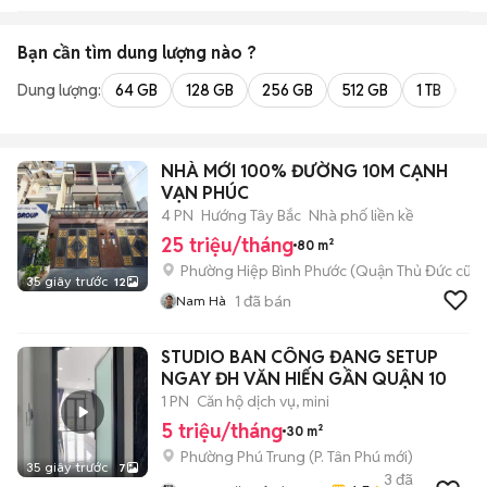
Bạn cần tìm
dung lượng
nào ?
Dung lượng:
64 GB
128 GB
256 GB
512 GB
1 TB
2 
NHÀ MỚI 100% ĐƯỜNG 10M CẠNH
VẠN PHÚC
4 PN
Hướng Tây Bắc
Nhà phố liền kề
25 triệu/tháng
80 m²
Phường Hiệp Bình Phước (Quận Thủ Đức cũ)
35 giây trước
12
1
đã bán
Nam Hà
STUDIO BAN CÔNG ĐANG SETUP
NGAY ĐH VĂN HIẾN GẦN QUẬN 10
1 PN
Căn hộ dịch vụ, mini
5 triệu/tháng
30 m²
Phường Phú Trung
(
P. Tân Phú
mới)
35 giây trước
7
3
đã