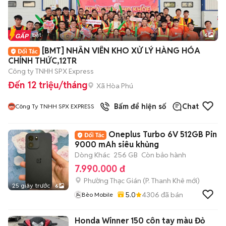
Tin nổi bật
6
+
2
[BMT] NHÂN VIÊN KHO XỬ LÝ HÀNG HÓA
CHÍNH THỨC,12TR
Công ty TNHH SPX Express
Đến 12 triệu/tháng
Xã Hòa Phú
Bấm để hiện số
Chat
Công Ty TNHH SPX EXPRESS
Oneplus Turbo 6V 512GB Pin
9000 mAh siêu khủng
Dòng Khác
256 GB
Còn bảo hành
7.990.000 đ
Phường Thạc Gián
(
P. Thanh Khê
mới)
25 giây trước
6
5.0
4306
đã bán
Bèo Mobile
Honda Winner 150 côn tay màu Đỏ