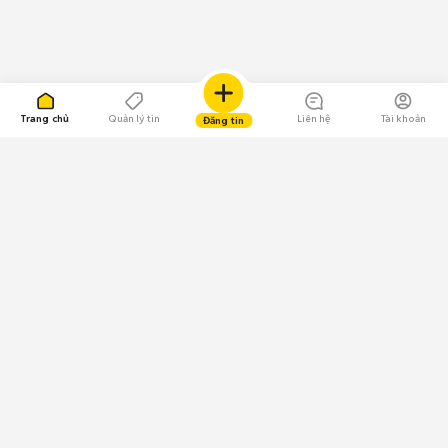
Trang chủ
Quản lý tin
Liên hệ
Tài khoản
Đăng tin
109.000 Bình chọn
Tải ứng dụng Chợ Tốt
Về Chợ Tốt
Quy chế sàn
Chính sách bảo mật
Giải quyết tranh chấp
CÔNG TY TNHH CHỢ TỐT - Người đại diện theo pháp luật:
Nguyễn Trọng Tấn; GPDKKD: 0312120782 do Sở KH & ĐT TP.HCM cấp ngày