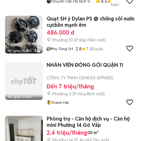
4.5
Chuyên Căn Hộ Dịch Vụ
bán
- Phòng Trọ - Cam Kết
Giá Thật - Hình Thật
Quạt SH ý Dylan PS @ chống sôi nước
cựcbền mạnh êm
486.000 đ
Phường 10
(
P. Bảy Hiền
mới)
2.8
7
đã bán
Phụ Tùng SH
40 giây trước
6
NHÂN VIÊN ĐÓNG GÓI QUẬN 11
CÔNG TY TNHH GENESIS APPAREL
Đến 7 triệu/tháng
Phường 5
(
P. Hòa Bình
mới)
40 giây trước
T
Thanh Hải
Phòng trọ - Căn hộ dịch vụ - Căn hộ
mini Phường 14 Gò Vấp
2,4 triệu/tháng
20 m²
Phường 14
(
P. An Hội Tây
mới)