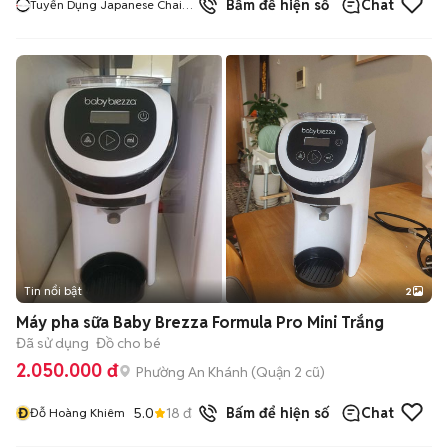
Bấm để hiện số
Chat
Tuyển Dụng Japanese Chain
Restaurants
Tin nổi bật
2
Máy pha sữa Baby Brezza Formula Pro Mini Trắng
Đã sử dụng
Đồ cho bé
2.050.000 đ
Phường An Khánh (Quận 2 cũ)
Đ
5.0
18
đã bán
Bấm để hiện số
Chat
Đỗ Hoàng Khiêm