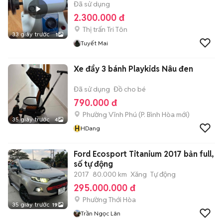
Đã sử dụng
2.300.000 đ
Thị trấn Tri Tôn
33 giây trước
1
Tuyết Mai
Xe đẩy 3 bánh Playkids Nâu đen
Đã sử dụng
Đồ cho bé
790.000 đ
Phường Vĩnh Phú
(
P. Bình Hòa
mới)
35 giây trước
4
H
HDang
Ford Ecosport Titanium 2017 bản full,
số tự động
2017
80.000 km
Xăng
Tự động
295.000.000 đ
Phường Thới Hòa
35 giây trước
19
Trần Ngọc Lân