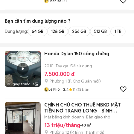
P
Phan Ka 131
Bạn cần tìm
dung lượng
nào ?
Dung lượng:
64 GB
128 GB
256 GB
512 GB
1 TB
2 
Honda Dylan 150 công chứng
2010
Tay ga
Đã sử dụng
7.500.000 đ
Phường 1
(
P. Chợ Quán
mới)
30 giây trước
6
L
3.4
11
đã bán
Lê Khôi
CHÍNH CHỦ CHO THUÊ MBKD MẶT
TIỀN NƠ TRANG LONG - BÌNH
THẠNH
Mặt bằng kinh doanh
Bàn giao thô
13 triệu/tháng
40 m²
Phường 12
(
P. Bình Thạnh
mới)