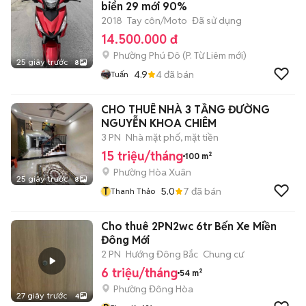
biển 29 mới 90%
2018
Tay côn/Moto
Đã sử dụng
14.500.000 đ
Phường Phú Đô
(
P. Từ Liêm
mới)
25 giây trước
8
4.9
4
đã bán
Tuấn
CHO THUÊ NHÀ 3 TẦNG ĐƯỜNG
NGUYỄN KHOA CHIÊM
3 PN
Nhà mặt phố, mặt tiền
15 triệu/tháng
100 m²
Phường Hòa Xuân
25 giây trước
8
T
5.0
7
đã bán
Thanh Thảo
Cho thuê 2PN2wc 6tr Bến Xe Miền
Đông Mới
2 PN
Hướng Đông Bắc
Chung cư
6 triệu/tháng
54 m²
Phường Đông Hòa
27 giây trước
4