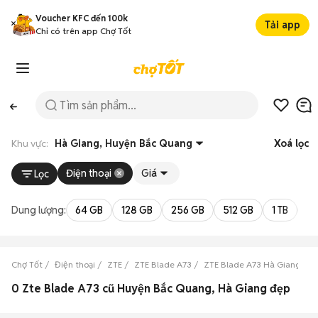
Voucher KFC đến 100k
Tải app
Chỉ có trên app Chợ Tốt
Khu vực:
Hà Giang, Huyện Bắc Quang
Xoá lọc
Điện thoại
Giá
Lọc
Dung lượng:
64 GB
128 GB
256 GB
512 GB
1 TB
2 
Chợ Tốt
Điện thoại
ZTE
ZTE Blade A73
ZTE Blade A73 Hà Giang
Z
0 Zte Blade A73 cũ Huyện Bắc Quang, Hà Giang đẹp