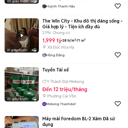
30 giây trước
6
Huỳnh Thanh Hậu
The Win City - Khu đô thị đáng sống -
Giá hợp lý - Tiện ích đầy đủ
2 PN
Chung cư
1,999 tỷ
28 tr/m²
71 m²
Xã Đức Hòa Hạ
31 giây trước
4
Hồng Đăng
Tuyển Tài xế
CTY Thành Đạt Mekong
Đến 12 triệu/tháng
Phường Cái Vồn
32 giây trước
1
Mekong Thanhdat
Máy mài Foredom BL-2 Xám Đã sử
dụng