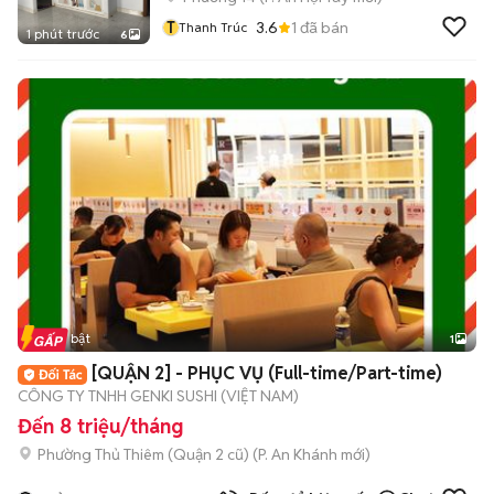
T
3.6
1
đã bán
Thanh Trúc
1 phút trước
6
Tin nổi bật
1
[QUẬN 2] - PHỤC VỤ (Full-time/Part-time)
CÔNG TY TNHH GENKI SUSHI (VIỆT NAM)
Đến 8 triệu/tháng
Phường Thủ Thiêm (Quận 2 cũ)
(
P. An Khánh
mới)