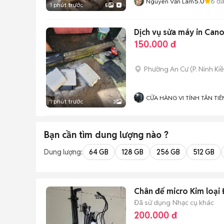
5.0
6
đã
Nguyễn Văn Lâm
1 phút trước
5
Dịch vụ sửa máy in Cano
150.000 đ
Phường An Cư
(
P. Ninh Ki
CỬA HÀNG VI TÍNH TÂN TIÊ
1 phút trước
3
Bạn cần tìm
dung lượng
nào ?
Dung lượng:
64 GB
128 GB
256 GB
512 GB
Chân đế micro Kim loại
Đã sử dụng
Nhạc cụ khác
200.000 đ