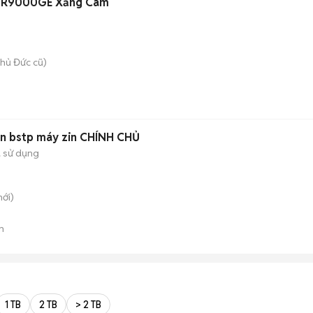
BGR9000GE Xăng Cam
hủ Đức cũ)
an bstp máy zin CHÍNH CHỦ
 sử dụng
ới)
n
1 TB
2 TB
> 2 TB