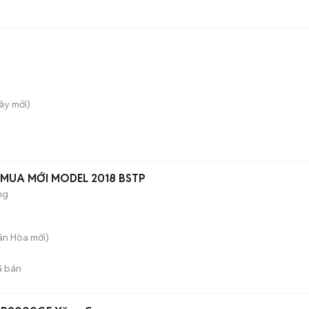
Tây
mới)
 MUA MỚI MODEL 2018 BSTP
ng
uân Hòa
mới)
 bán