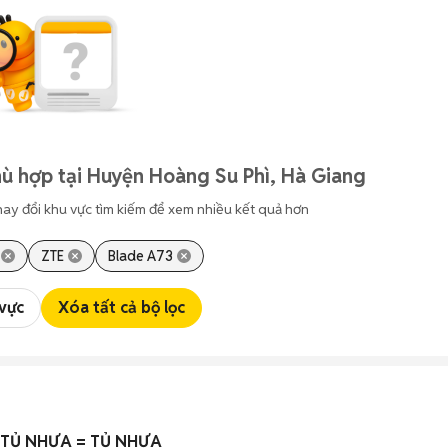
ù hợp tại Huyện Hoàng Su Phì, Hà Giang
hay đổi khu vực tìm kiếm để xem nhiều kết quả hơn
ZTE
Blade A73
 vực
Xóa tất cả bộ lọc
 TỦ NHỰA = TỦ NHỰA