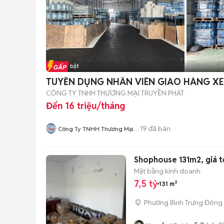
Tin nổi bật
TUYỂN DỤNG NHÂN VIÊN GIAO HÀNG XE
CÔNG TY TNHH THƯƠNG MẠI TRUYỀN PHÁT
Đến 16 triệu/tháng
19
đã bán
Công Ty TNHH Thương Mại
Truyền Phát
Shophouse 131m2, giá tốt
Mặt bằng kinh doanh
7,5 tỷ
131 m²
Phường Bình Trưng Đông 