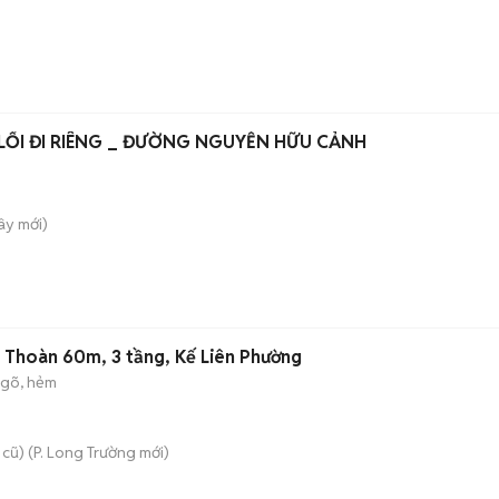
ỐI ĐI RIÊNG _ ĐƯỜNG NGUYỄN HỮU CẢNH
Tây
mới)
 Thoàn 60m, 3 tầng, Kế Liên Phường
gõ, hẻm
 cũ)
(
P. Long Trường
mới)