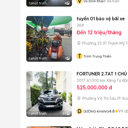
V
8
đã bán
Vũ Đình Khải
1 phút trước
4
tuyển 01 bảo vệ bãi xe
368
Đến 12 triệu/tháng
Phường 25
(
P. Thạnh Mỹ 
T
Trịnh Trung Thiện
1 phút trước
1
FORTUNER 2.7AT 1 CHỦ
2017
61.000 km
Xăng
Tự độ
525.000.000 đ
Phường Võ Thị Sáu
(
P. X
D
4.8
99
đã
DƯƠNG KHANG
1 phút trước
20