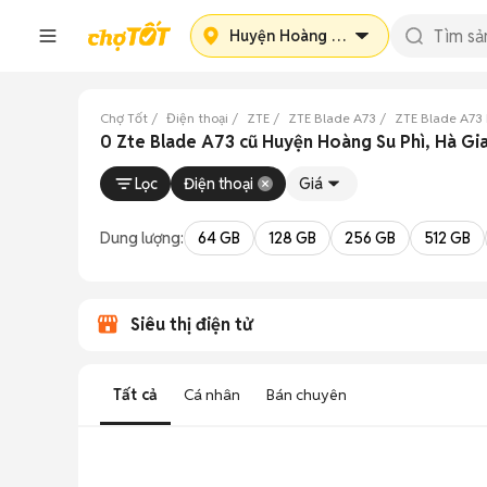
Huyện Hoàng Su Phì
Chợ Tốt
Điện thoại
ZTE
ZTE Blade A73
ZTE Blade A73
0 Zte Blade A73 cũ Huyện Hoàng Su Phì, Hà Gi
Lọc
Điện thoại
Giá
Dung lượng:
64 GB
128 GB
256 GB
512 GB
Siêu thị điện tử
Tất cả
Cá nhân
Bán chuyên