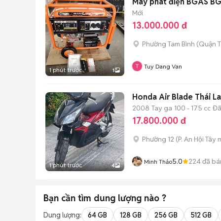
Máy phát điện BGAS 
Mới
13.000.000 đ
Phường Tam Bình (Quận T
Tuy Dang Van
1 phút trước
1
Honda Air Blade Thái L
2008
Tay ga
100 - 175 cc
Đã
17.800.000 đ
Phường 12
(
P. An Hội Tây
m
5.0
224
đã bá
Minh Thảo
1 phút trước
4
Bạn cần tìm
dung lượng
nào ?
Dung lượng:
64 GB
128 GB
256 GB
512 GB