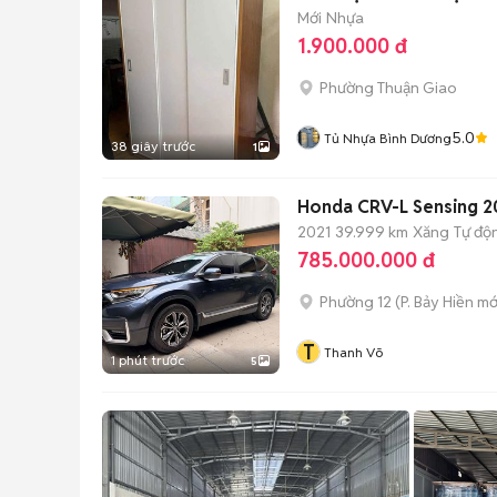
Mới
Nhựa
1.900.000 đ
Phường Thuận Giao
5.0
Tủ Nhựa Bình Dương
38 giây trước
1
Honda CRV-L Sensing 2
2021
39.999 km
Xăng
Tự độ
785.000.000 đ
Phường 12
(
P. Bảy Hiền
mớ
T
Thanh Võ
1 phút trước
5