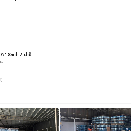
021 Xanh 7 chỗ
ng
i)