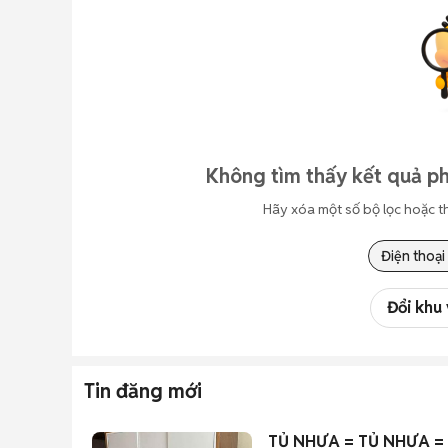
Không tìm thấy kết quả ph
Hãy xóa một số bộ lọc hoặc t
Điện thoại
Đổi khu
Tin đăng mới
TỦ NHỰA = TỦ NHỰA =