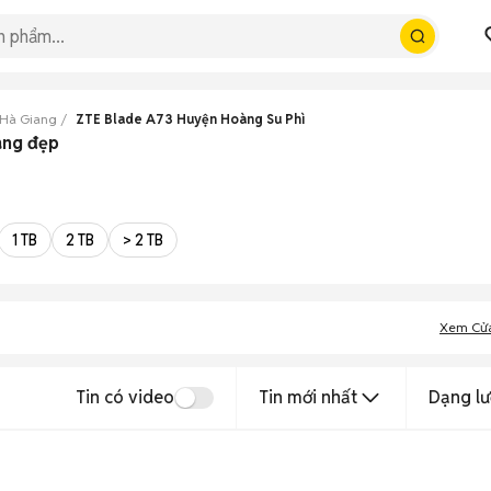
 Hà Giang
ZTE Blade A73 Huyện Hoàng Su Phì
ang đẹp
1 TB
2 TB
> 2 TB
Xem Cử
Tin có video
Tin mới nhất
Dạng lư