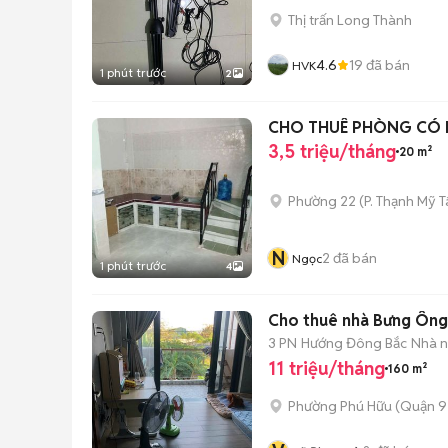
Thị trấn Long Thành
4.6
19
đã bán
HVK
1 phút trước
2
CHO THUÊ PHÒNG CÓ L
3,5 triệu/tháng
20 m²
Phường 22
(
P. Thạnh Mỹ 
N
2
đã bán
Ngọc
1 phút trước
4
Cho thuê nhà Bưng Ông
3 PN
Hướng Đông Bắc
Nhà n
11 triệu/tháng
160 m²
Phường Phú Hữu (Quận 9