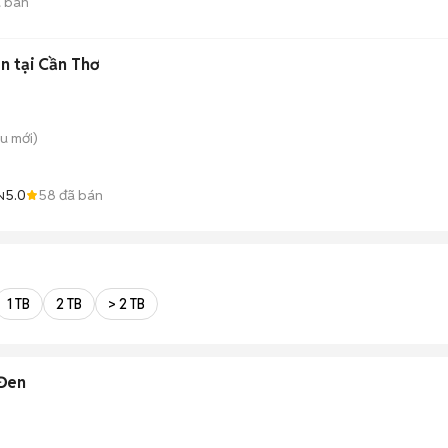
 bán
n tại Cần Thơ
ều
mới)
5.0
58
đã bán
N
1 TB
2 TB
> 2 TB
 Đen