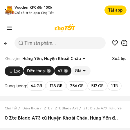
Voucher KFC đến 100k
Tải app
Chỉ có trên app Chợ Tốt
Khu vực:
Hưng Yên, Huyện Khoái Châu
Xoá lọc
Điện thoại
67
Giá
Lọc
Dung lượng:
64 GB
128 GB
256 GB
512 GB
1 TB
2 
Chợ Tốt
Điện thoại
ZTE
ZTE Blade A73
ZTE Blade A73 Hưng Yên
0 Zte Blade A73 cũ Huyện Khoái Châu, Hưng Yên đẹp