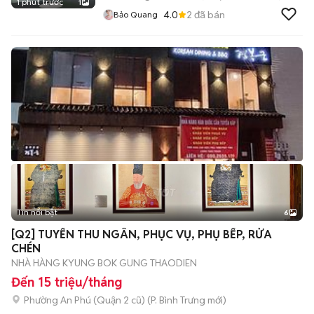
1 phút trước
1
4.0
2
đã bán
Bảo Quang
Tin nổi bật
6
+
2
[Q2] TUYỂN THU NGÂN, PHỤC VỤ, PHỤ BẾP, RỬA
CHÉN
NHÀ HÀNG KYUNG BOK GUNG THAODIEN
Đến 15 triệu/tháng
Phường An Phú (Quận 2 cũ)
(
P. Bình Trưng
mới)