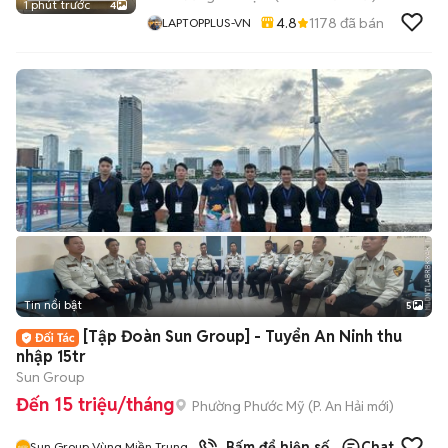
1 phút trước
4
4.8
1178
đã bán
LAPTOPPLUS-VN
Tin nổi bật
5
[Tập Đoàn Sun Group] - Tuyển An Ninh thu
nhập 15tr
Sun Group
Đến 15 triệu/tháng
Phường Phước Mỹ
(
P. An Hải
mới)
Bấm để hiện số
Chat
Sun Group Vùng Miền Trung