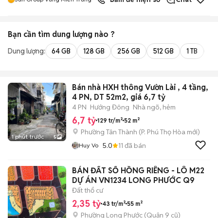
Bạn cần tìm
dung lượng
nào ?
Dung lượng:
64 GB
128 GB
256 GB
512 GB
1 TB
2 
Bán nhà HXH thông Vườn Lài , 4 tầng,
4 PN, DT 52m2, giá 6,7 tỷ
4 PN
Hướng Đông
Nhà ngõ, hẻm
6,7 tỷ
129 tr/m²
52 m²
Phường Tân Thành
(
P. Phú Thọ Hòa
mới)
1 phút trước
5
5.0
11
đã bán
Huy Vo
BÁN ĐẤT SỔ HỒNG RIÊNG - LÔ M22
DỰ ÁN VN1234 LONG PHƯỚC Q9
Đất thổ cư
2,35 tỷ
43 tr/m²
55 m²
Phường Long Phước (Quận 9 cũ)