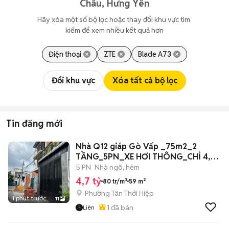
Châu, Hưng Yên
Hãy xóa một số bộ lọc hoặc thay đổi khu vực tìm 
kiếm để xem nhiều kết quả hơn
Điện thoại
ZTE
Blade A73
Đổi khu vực
Xóa tất cả bộ lọc
Tin đăng mới
Nhà Q12 giáp Gò Vấp _75m2_2
TẦNG_5PN_XE HƠI THÔNG_CHỈ 4,7
Tỷ
5 PN
Nhà ngõ, hẻm
4,7 tỷ
80 tr/m²
59 m²
Phường Tân Thới Hiệp
1 phút trước
11
1
đã bán
Liên