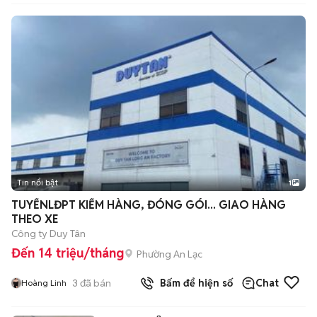
Tin nổi bật
1
TUYỂNLĐPT KIỂM HÀNG, ĐÓNG GÓI... GIAO HÀNG
THEO XE
Công ty Duy Tân
Đến 14 triệu/tháng
Phường An Lạc
3
đã bán
Bấm để hiện số
Chat
Hoàng Linh