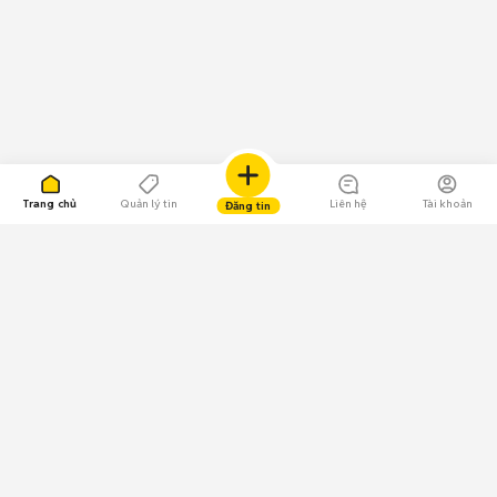
Trang chủ
Quản lý tin
Liên hệ
Tài khoản
Đăng tin
109.000 Bình chọn
Tải ứng dụng Chợ Tốt
Về Chợ Tốt
Quy chế sàn