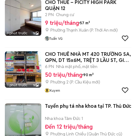
CHO THUÊ – PICITY HIGH PARK
QUẬN 12
2 PN
Chung cư
9 triệu/tháng
57 m²
Phường Thạnh Xuân
(
P. Thới An
mới)
1 phút trước
5
Tuấn Vũ
CHO THUÊ NHÀ MT 420 TRƯỜNG SA,
QPN, DT 15x6M, TRỆT 3 LẦU ST, GIÁ
50TR
6 PN
Nhà mặt phố, mặt tiền
50 triệu/tháng
90 m²
Phường 2
(
P. Cầu Kiệu
mới)
1 phút trước
5
X
Xuyen
Tuyển phụ tá nha khoa tại TP. Thủ Đức
Nha khoa Tâm Đức 1
Đến 12 triệu/tháng
Phường Linh Chiểu (Quận Thủ Đức cũ)