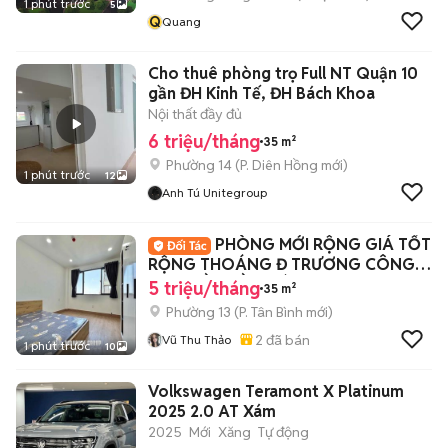
1 phút trước
5
Q
Quang
Cho thuê phòng trọ Full NT Quận 10
gần ĐH Kinh Tế, ĐH Bách Khoa
Nội thất đầy đủ
6 triệu/tháng
35 m²
Phường 14
(
P. Diên Hồng
mới)
1 phút trước
12
Anh Tú Unitegroup
PHÒNG MỚI RỘNG GIÁ TỐT
RỘNG THOÁNG Đ TRƯƠNG CÔNG
ĐỊNH GẦN BẦU CÁT
5 triệu/tháng
35 m²
Phường 13
(
P. Tân Bình
mới)
2
đã bán
Vũ Thu Thảo
1 phút trước
10
Volkswagen Teramont X Platinum
2025 2.0 AT Xám
2025
Mới
Xăng
Tự động