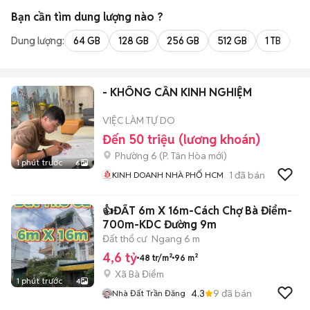
Bạn cần tìm
dung lượng
nào ?
Dung lượng:
64 GB
128 GB
256 GB
512 GB
1 TB
2 
- KHÔNG CẦN KINH NGHIỆM
VIỆC LÀM TỰ DO
Đến 50 triệu (lương khoán)
Phường 6
(
P. Tân Hòa
mới)
1 phút trước
6
1
đã bán
KINH DOANH NHÀ PHỐ HCM
👍ĐẤT 6m X 16m-Cách Chợ Bà Điểm-
700m-KDC Đường 9m
Đất thổ cư
Ngang 6 m
4,6 tỷ
48 tr/m²
96 m²
Xã Bà Điểm
1 phút trước
4
4.3
9
đã bán
Nhà Đất Trần Đăng