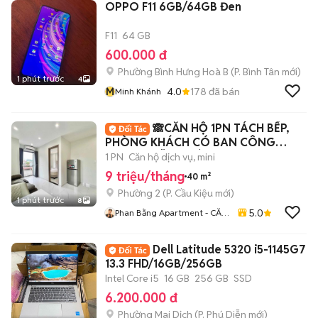
OPPO F11 6GB/64GB Đen
F11
64 GB
600.000 đ
Phường Bình Hưng Hoà B
(
P. Bình Tân
mới)
1 phút trước
4
M
4.0
178
đã bán
Minh Khánh
🙈CĂN HỘ 1PN TÁCH BẾP,
PHÒNG KHÁCH CÓ BAN CÔNG
NGAY NGÃ 4 PHÚ NHUẬN🙉
1 PN
Căn hộ dịch vụ, mini
9 triệu/tháng
40 m²
Phường 2
(
P. Cầu Kiệu
mới)
1 phút trước
8
5.0
Phan Bằng Apartment - CĂN
HỘ DỊCH VỤ
Dell Latitude 5320 i5-1145G7
13.3 FHD/16GB/256GB
Intel Core i5
16 GB
256 GB
SSD
6.200.000 đ
Phường Mai Dịch
(
P. Phú Diễn
mới)