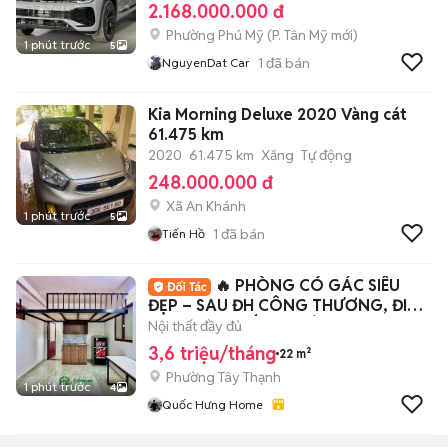
2.168.000.000 đ
Phường Phú Mỹ
(
P. Tân Mỹ
mới)
1 phút trước
5
1
đã bán
NguyenDat Car
Kia Morning Deluxe 2020 Vàng cát
61.475 km
2020
61.475 km
Xăng
Tự động
248.000.000 đ
Xã An Khánh
1 phút trước
5
1
đã bán
Tiến Hồ
🔥 PHÒNG CÓ GÁC SIÊU
ĐẸP – SAU ĐH CÔNG THƯƠNG, ĐI
HỌC CHƯA ĐẾN 2 PHÚT
Nội thất đầy đủ
3,6 triệu/tháng
22 m²
Phường Tây Thạnh
1 phút trước
4
Quốc Hưng Home