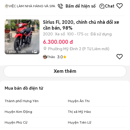
1
đã bán
Bấm để hiện số
Chat
VIỆC LÀM NHÀ HÀNG VÀ SPA
Sirius Fi, 2020, chính chủ nhà đổi xe
cần bán, 98%
2020
Xe số
100 - 175 cc
Đã sử dụng
6.300.000 đ
Phường Mỹ Đình 2
(
P. Từ Liêm
mới)
1 phút trước
5
3.0
Thảo
Xem thêm
Mua bán đồ điện tử
Thành phố Hưng Yên
Huyện Ân Thi
Huyện Kim Động
Thị xã Mỹ Hào
Huyện Phù Cừ
Huyện Tiên Lữ