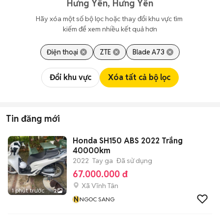
Hưng Yên, Hưng Yên
Hãy xóa một số bộ lọc hoặc thay đổi khu vực tìm 
kiếm để xem nhiều kết quả hơn
Điện thoại
ZTE
Blade A73
Đổi khu vực
Xóa tất cả bộ lọc
Tin đăng mới
Honda SH150 ABS 2022 Trắng
40000km
2022
Tay ga
Đã sử dụng
67.000.000 đ
Xã Vĩnh Tân
1 phút trước
2
N
NGOC SANG