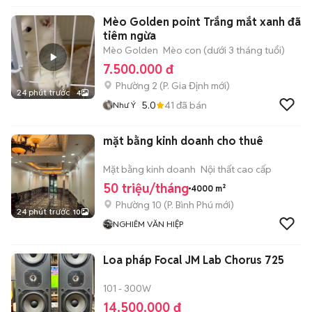
Mèo Golden point Trắng mắt xanh đã
tiêm ngừa
Mèo Golden
Mèo con (dưới 3 tháng tuổi)
7.500.000 đ
Phường 2
(
P. Gia Định
mới)
24 phút trước
4
5.0
41
đã bán
Như Ý
mặt bằng kinh doanh cho thuê
Mặt bằng kinh doanh
Nội thất cao cấp
50 triệu/tháng
4000 m²
Phường 10
(
P. Bình Phú
mới)
24 phút trước
10
NGHIÊM VĂN HIỆP
Loa pháp Focal JM Lab Chorus 725
101 - 300W
14.500.000 đ