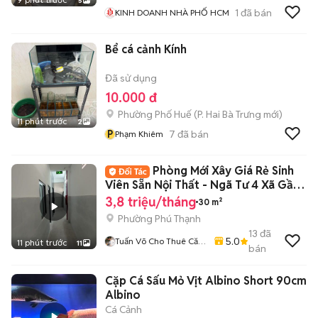
5
1
đã bán
KINH DOANH NHÀ PHỐ HCM
Bể cá cảnh Kính
Đã sử dụng
10.000 đ
Phường Phố Huế
(
P. Hai Bà Trưng
mới)
11 phút trước
2
P
7
đã bán
Phạm Khiêm
Phòng Mới Xây Giá Rẻ Sinh
Viên Sẵn Nội Thất - Ngã Tư 4 Xã Gần
ĐH VUH
3,8 triệu/tháng
30 m²
Phường Phú Thạnh
13
đã
5.0
Tuấn Võ Cho Thuê Căn
11 phút trước
11
bán
Hộ Phòng Trọ
Cặp Cá Sấu Mỏ Vịt Albino Short 90cm
Albino
Cá Cảnh