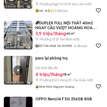
Phường Ngã Tư Sở
(
P. Kim Liên
mới)
24 phút trước
4
h
4.5
23
đã bán
Hải
🌈DUPLEX FULL NỘI THẤT 40m2
NGAY CẦU VƯỢT HOÀNG HOA
THÁM CỘNG HOÀ
3,9 triệu/tháng
40 m²
Phường 13
(
P. Tân Bình
mới)
6
đã bán
Đỗ Trần Nhật Tân EHOME
25 phút trước
8
pass lại phòng trọ
Nội thất đầy đủ
4 triệu/tháng
28 m²
Phường Dịch Vọng
(
P. Cầu Giấy
mới)
26 phút trước
3
Nhat Minh Nguyen Quang
OPPO Reno14 F 5G 256GB 8GB