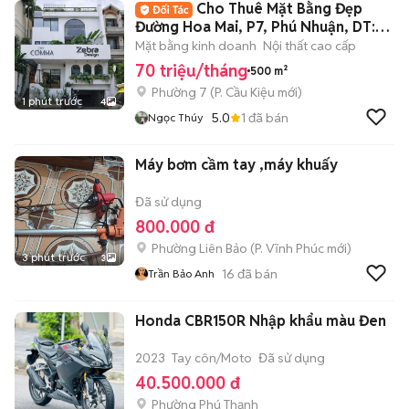
Cho Thuê Mặt Bằng Đẹp
Đường Hoa Mai, P7, Phú Nhuận, DT:
8x20m
Mặt bằng kinh doanh
Nội thất cao cấp
70 triệu/tháng
500 m²
Phường 7
(
P. Cầu Kiệu
mới)
1 phút trước
4
5.0
1
đã bán
Ngọc Thúy
Máy bơm cầm tay ,máy khuấy
Đã sử dụng
800.000 đ
Phường Liên Bảo
(
P. Vĩnh Phúc
mới)
3 phút trước
3
16
đã bán
Trần Bảo Anh
Honda CBR150R Nhập khẩu màu Đen
2023
Tay côn/Moto
Đã sử dụng
40.500.000 đ
Phường Phú Thạnh