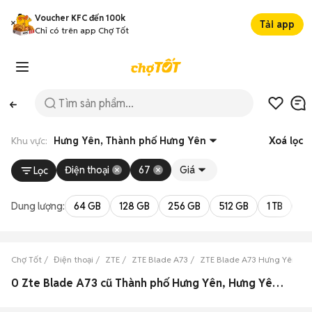
Voucher KFC đến 100k
Tải app
Chỉ có trên app Chợ Tốt
Khu vực:
Hưng Yên, Thành phố Hưng Yên
Xoá lọc
Điện thoại
67
Giá
Lọc
Dung lượng:
64 GB
128 GB
256 GB
512 GB
1 TB
2 
Chợ Tốt
Điện thoại
ZTE
ZTE Blade A73
ZTE Blade A73 Hưng Yên
0 Zte Blade A73 cũ Thành phố Hưng Yên, Hưng Yên đẹp