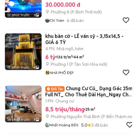
30.000.000 đ
Phường 8
(
P. Bình Thới
mới)
12 phút trước
3
6
đã bán
Chí Toàn
khu bàn cờ - LÊ ván sỹ - 3,15x14,5 -
GIÁ 6 TỲ
4 PN
Nhà ngõ, hẻm
6 tỷ
136 tr/m²
44 m²
Phường 1
(
P. Tân Sơn Hòa
mới)
15 phút trước
6
N
NHÀ PHỐ ĐẸP
Chung Cư Cũ_ Dạng Gác 25m2
Full NT_ Cho Thuê Dài Hạn_Ngay Chợ
BThanh
1 PN
Chung cư
8,5 triệu/tháng
25 m²
Phường Nguyễn Thái Bình
(
P. Bến Thành
mới)
18 phút trước
7
5.0
3
đã bán
Nhất Hoàng BĐS