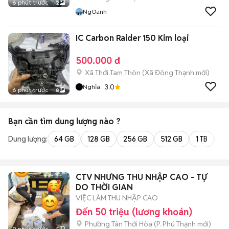
6 phút trước
2
NgOanh
IC Carbon Raider 150 Kim loại
500.000 đ
Xã Thới Tam Thôn
(
Xã Đông Thạnh
mới)
3.0
Nghĩa
6 phút trước
8
Bạn cần tìm
dung lượng
nào ?
Dung lượng:
64 GB
128 GB
256 GB
512 GB
1 TB
2 
CTV NHƯNG THU NHẬP CAO - TỰ
DO THỜI GIAN
VIỆC LÀM THU NHẬP CAO
Đến 50 triệu (lương khoán)
Phường Tân Thới Hòa
(
P. Phú Thạnh
mới)
9 phút trước