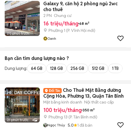
Galaxy 9, căn hộ 2 phòng ngủ 2wc
cho thuê
2 PN
Chung cư
16 triệu/tháng
68 m²
Phường 1
(
P. Vĩnh Hội
mới)
20 phút trước
O
Oanh
Bạn cần tìm
dung lượng
nào ?
Dung lượng:
64 GB
128 GB
256 GB
512 GB
1 TB
2 
Cho Thuê Mặt Bằng đường
Cộng Hòa, Phường 13, Quận Tân Bình
Mặt bằng kinh doanh
Nội thất cao cấp
100 triệu/tháng
350 m²
Phường 13
(
P. Tân Bình
mới)
21 phút trước
4
5.0
1
đã bán
Ngọc Thúy