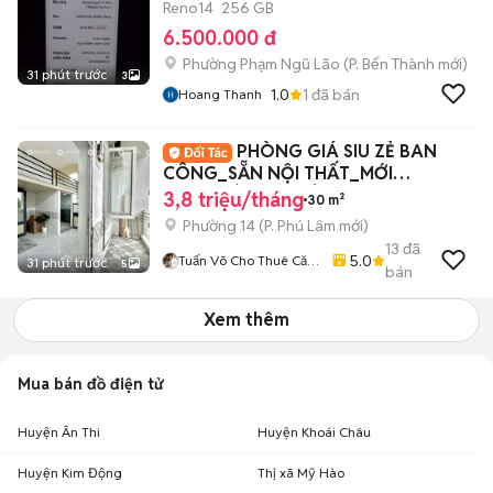
Reno14
256 GB
6.500.000 đ
Phường Phạm Ngũ Lão
(
P. Bến Thành
mới)
31 phút trước
3
1.0
1
đã bán
Hoang Thanh
PHÒNG GIÁ SIU ZẺ BAN
CÔNG_SẴN NỘI THẤT_MỚI
100%_BÀ HOM_TỈNH LỘ 10_Q6
3,8 triệu/tháng
30 m²
Phường 14
(
P. Phú Lâm
mới)
13
đã
5.0
Tuấn Võ Cho Thuê Căn
31 phút trước
5
bán
Hộ Phòng Trọ
Xem thêm
Mua bán đồ điện tử
Huyện Ân Thi
Huyện Khoái Châu
Huyện Kim Động
Thị xã Mỹ Hào