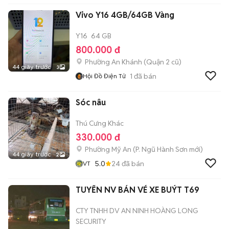
Vivo Y16 4GB/64GB Vàng
Y16
64 GB
800.000 đ
Phường An Khánh (Quận 2 cũ)
44 giây trước
3
1
đã bán
Hội Đồ Điện Tử
Sóc nâu
Thú Cưng Khác
330.000 đ
Phường Mỹ An
(
P. Ngũ Hành Sơn
mới)
44 giây trước
2
5.0
24
đã bán
VT
TUYỂN NV BÁN VÉ XE BUÝT T69
CTY TNHH DV AN NINH HOÀNG LONG
SECURITY