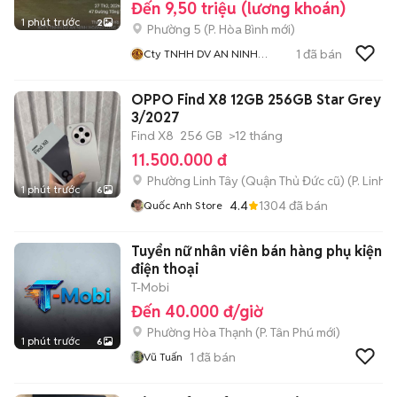
Đến 9,50 triệu (lương khoán)
1 phút trước
2
Phường 5
(
P. Hòa Bình
mới)
1
đã bán
Cty TNHH DV AN NINH
HOÀNG LONG SECURITY
OPPO Find X8 12GB 256GB Star Grey 
3/2027
Find X8
256 GB
>12 tháng
11.500.000 đ
Phường Linh Tây (Quận Thủ Đức cũ)
(
P. Linh 
1 phút trước
6
4.4
1304
đã bán
Quốc Anh Store
Tuyển nữ nhân viên bán hàng phụ kiện
điện thoại
T-Mobi
Đến 40.000 đ/giờ
Phường Hòa Thạnh
(
P. Tân Phú
mới)
1 phút trước
6
1
đã bán
Vũ Tuấn