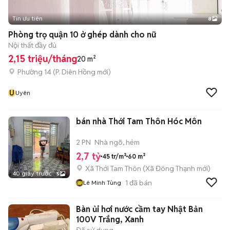
Tin ưu tiên
8
+
2
Phòng trọ quận 10 ở ghép dành cho nữ
Nội thất đầy đủ
2,15 triệu/tháng
20 m²
Phường 14
(
P. Diên Hồng
mới)
U
Uyên
bán nhà Thới Tam Thôn Hóc Môn
2 PN
Nhà ngõ, hẻm
2,7 tỷ
45 tr/m²
60 m²
Xã Thới Tam Thôn
(
Xã Đông Thạnh
mới)
40 giây trước
5
1
đã bán
Lê Minh Tùng
Bàn ủi hơi nước cầm tay Nhật Bản
100V Trắng, Xanh