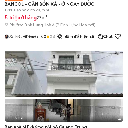
BANCOL - GẦN BỐN XÃ - Ở NGAY ĐƯỢC
1 PN
Căn hộ dịch vụ, mini
5 triệu/tháng
27 m²
Phường Bình Hưng Hoà A
(
P. Bình Hưng Hòa
mới)
5.0
3
đã bán
Bấm để hiện số
Chat
Văn Kiệt HiFriendz
Tin nổi bật
3
Bán nhà MT đường nội bộ Quang Trung