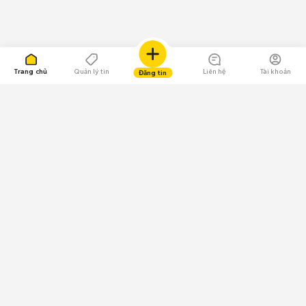
Trang chủ
Quản lý tin
Liên hệ
Tài khoản
Đăng tin
109.000 Bình chọn
Tải ứng dụng Chợ Tốt
Về Chợ Tốt
Quy chế sàn
Chính sách bảo mật
Giải quyết tranh chấp
CÔNG TY TNHH CHỢ TỐT - Người đại diện theo pháp luật:
Nguyễn Trọng Tấn; GPDKKD: 0312120782 do Sở KH & ĐT TP.HCM cấp ngày
11/01/2013;