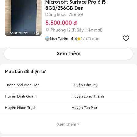
Microsoft Surface Pro 6 i5
8GB/256GB Đen
Dòng khác
256 GB
5.500.000 đ
Phường 12
(
P. Bảy Hiền
mới)
1 phút trước
5
4.4
17
đã bán
Bích Tuyền
Xem thêm
Mua bán đồ điện tử
Thành phố Biên Hòa
Huyện Cẩm Mỹ
Huyện Định Quán
Huyện Long Thành
Huyện Nhơn Trạch
Huyện Tân Phú
Xem thêm