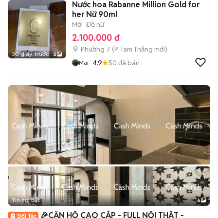
Nước hoa Rabanne Million Gold for
her Nữ 90ml
Mới
Đồ nữ
2.100.000 đ
Phường 7
(
P. Tam Thắng
mới)
30 giây trước
2
4.9
50
đã bán
Mai
Tin nổi bật
6
+
2
🎉CĂN HỘ CAO CẤP - FULL NỘI THẤT -