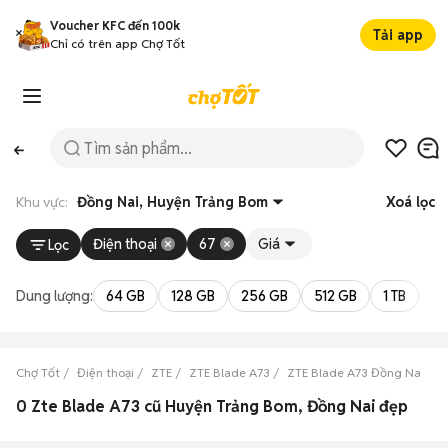
Voucher KFC đến 100k
Tải app
Chỉ có trên app Chợ Tốt
Khu vực:
Đồng Nai, Huyện Trảng Bom
Xoá lọc
Điện thoại
67
Giá
Lọc
Dung lượng:
64 GB
128 GB
256 GB
512 GB
1 TB
2 
Chợ Tốt
Điện thoại
ZTE
ZTE Blade A73
ZTE Blade A73 Đồng Nai
Z
0 Zte Blade A73 cũ Huyện Trảng Bom, Đồng Nai đẹp