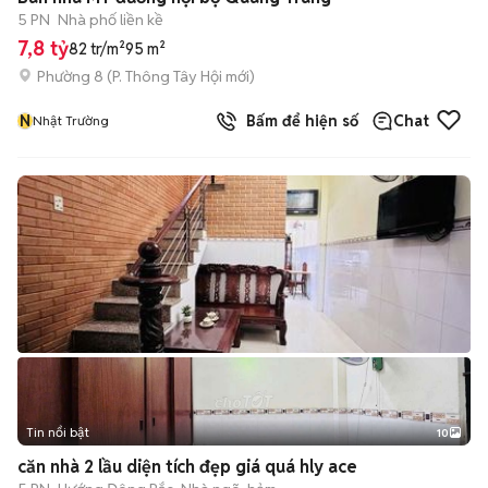
5 PN
Nhà phố liền kề
7,8 tỷ
82 tr/m²
95 m²
Phường 8
(
P. Thông Tây Hội
mới)
N
Bấm để hiện số
Chat
Nhật Trường
Tin nổi bật
10
+
2
căn nhà 2 lầu diện tích đẹp giá quá hly ace