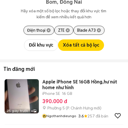
Bom, Đồng Nai
Hãy xóa một số bộ lọc hoặc thay đổi khu vực tìm 
kiếm để xem nhiều kết quả hơn
Điện thoại
ZTE
Blade A73
Đổi khu vực
Xóa tất cả bộ lọc
Tin đăng mới
Apple iPhone SE 16GB Hồng,hư nút
home như hình
iPhone SE
16 GB
390.000 đ
Phường 5
(
P. Chánh Hưng
mới)
25 giây trước
6
n
3.6
257
đã bán
Ngothanhdieungo