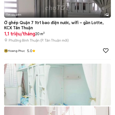
Tin ưu tiên
3
Ở ghép Quận 7 1tr1 bao điện nước, wifi – gần Lotte,
KCX Tân Thuận
1,1 triệu/tháng
20 m²
Phường Bình Thuận
(
P. Tân Thuận
mới)
H
5.0
Hoang Phuc