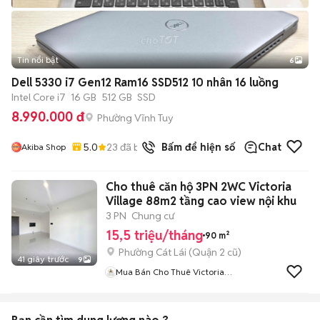
Tin nổi bật
6
+
2
Dell 5330 i7 Gen12 Ram16 SSD512 10 nhân 16 luồng
Intel Core i7
16 GB
512 GB
SSD
8.990.000 đ
Phường Vĩnh Tuy
5.0
23
đã bán
Bấm để hiện số
Chat
Akiba Shop
Cho thuê căn hộ 3PN 2WC Victoria
Village 88m2 tầng cao view nội khu
3 PN
Chung cư
15,5 triệu/tháng
90 m²
Phường Cát Lái (Quận 2 cũ)
41 giây trước
9
Mua Bán Cho Thuê Victoria
Village