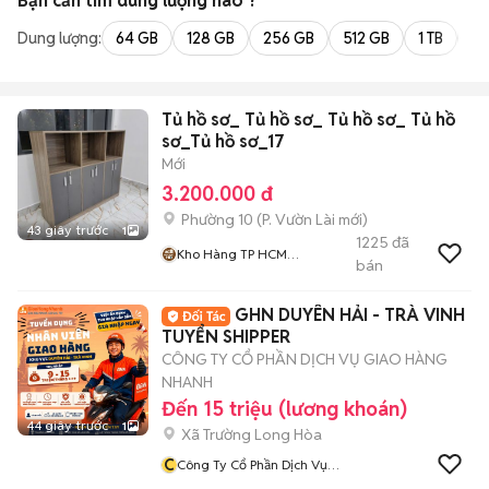
Bạn cần tìm
dung lượng
nào ?
Dung lượng:
64 GB
128 GB
256 GB
512 GB
1 TB
2 
Tủ hồ sơ_ Tủ hồ sơ_ Tủ hồ sơ_ Tủ hồ
sơ_Tủ hồ sơ_17
Mới
3.200.000 đ
Phường 10
(
P. Vườn Lài
mới)
43 giây trước
1
1225
đã
Kho Hàng TP HCM
bán
O9O253I225
GHN DUYÊN HẢI - TRÀ VINH
TUYỂN SHIPPER
CÔNG TY CỔ PHẦN DỊCH VỤ GIAO HÀNG
NHANH
Đến 15 triệu (lương khoán)
44 giây trước
1
Xã Trường Long Hòa
C
Công Ty Cổ Phần Dịch Vụ
Giao Hàng Nhanh