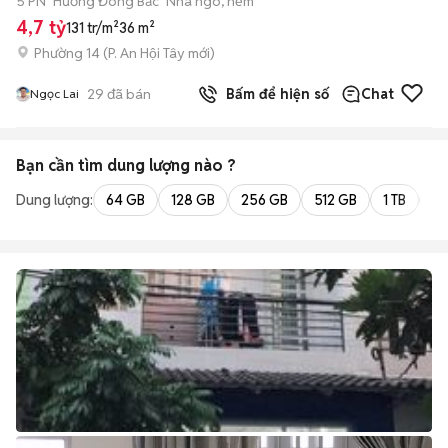
5 PN
Hướng Đông Bắc
Nhà ngõ, hẻm
4,7 tỷ
131 tr/m²
36 m²
Phường 14
(
P. An Hội Tây
mới)
29
đã bán
Bấm để hiện số
Chat
Ngọc Lai
Bạn cần tìm
dung lượng
nào ?
Dung lượng:
64 GB
128 GB
256 GB
512 GB
1 TB
2 