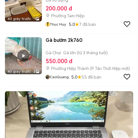
Đã sử dụng
200.000 đ
Phường Tam Hiệp
40 giây trước
1
T
5.0
7
đã bán
Thuc Huy
Gà bướm 2k760
Gà Chọi
Gà lớn (từ 3 tháng tuổi)
550.000 đ
Phường Hiệp Thành
(
P. Tân Thới Hiệp
mới)
40 giây trước
2
5.0
55
đã bán
CaoQuang