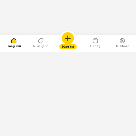
Trang chủ
Quản lý tin
Liên hệ
Tài khoản
Đăng tin
109.000 Bình chọn
Tải ứng dụng Chợ Tốt
Về Chợ Tốt
Quy chế sàn
Chính sách bảo mật
Giải quyết tranh chấp
CÔNG TY TNHH CHỢ TỐT - Người đại diện theo pháp luật: