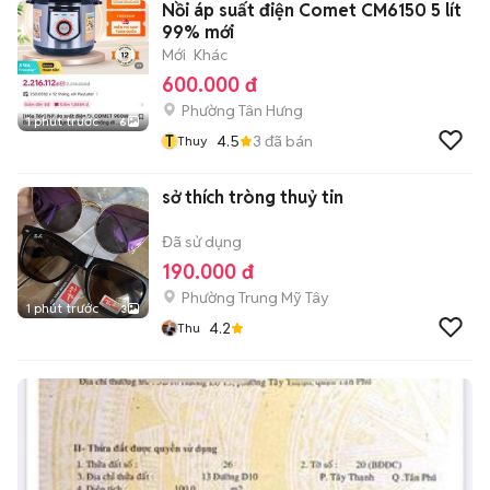
Nồi áp suất điện Comet CM6150 5 lít
99% mới
Mới
Khác
600.000 đ
Phường Tân Hưng
1 phút trước
6
T
4.5
3
đã bán
Thuy
sở thích tròng thuỷ tin
Đã sử dụng
190.000 đ
Phường Trung Mỹ Tây
1 phút trước
3
4.2
Thu