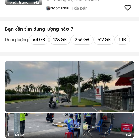
1 phút trước
9
1
đã bán
Ngọc Triều
Bạn cần tìm
dung lượng
nào ?
Dung lượng:
64 GB
128 GB
256 GB
512 GB
1 TB
2 
Tin nổi bật
6