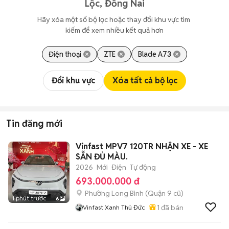
Lộc, Đồng Nai
Hãy xóa một số bộ lọc hoặc thay đổi khu vực tìm 
kiếm để xem nhiều kết quả hơn
Điện thoại
ZTE
Blade A73
Đổi khu vực
Xóa tất cả bộ lọc
Tin đăng mới
Vinfast MPV7 120TR NHẬN XE - XE
SẴN ĐỦ MÀU.
2026
Mới
Điện
Tự động
693.000.000 đ
Phường Long Bình (Quận 9 cũ)
1 phút trước
6
1
đã bán
Vinfast Xanh Thủ Đức