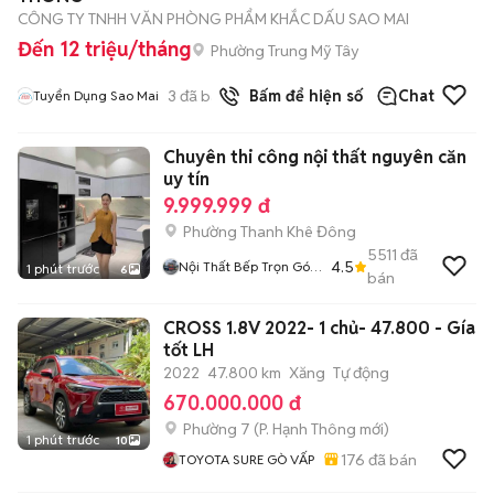
CÔNG TY TNHH VĂN PHÒNG PHẨM KHẮC DẤU SAO MAI
Đến 12 triệu/tháng
Phường Trung Mỹ Tây
3
đã bán
Bấm để hiện số
Chat
Tuyển Dụng Sao Mai
Chuyên thi công nội thất nguyên căn
uy tín
9.999.999 đ
Phường Thanh Khê Đông
5511
đã
4.5
Nội Thất Bếp Trọn Gói
1 phút trước
6
bán
TST
CROSS 1.8V 2022- 1 chủ- 47.800 - Gía
tốt LH
2022
47.800 km
Xăng
Tự động
670.000.000 đ
Phường 7
(
P. Hạnh Thông
mới)
1 phút trước
10
176
đã bán
TOYOTA SURE GÒ VẤP