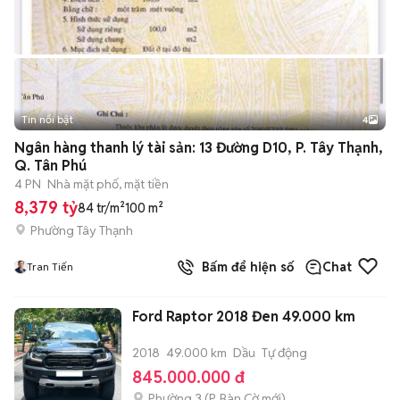
Tin nổi bật
4
Ngân hàng thanh lý tài sản: 13 Đường D10, P. Tây Thạnh,
Q. Tân Phú
4 PN
Nhà mặt phố, mặt tiền
8,379 tỷ
84 tr/m²
100 m²
Phường Tây Thạnh
Bấm để hiện số
Chat
Tran Tiến
Ford Raptor 2018 Đen 49.000 km
2018
49.000 km
Dầu
Tự động
845.000.000 đ
Phường 3
(
P. Bàn Cờ
mới)