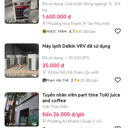
Đã sử dụng
Cửa trước (lồng ngang)
8 - 8.9
kg
1.600.000 đ
1 phút trước
3
Phường Hòa Thạnh
(
P. Tân Phú
mới)
N
4.7
41
đã bán
NGỌC TRÂM
Máy lạnh Daikin VRV đã sử dụng
Đã sử dụng
> 20,000 BTU
35.000 đ
Xã Kim Nỗ
(
Xã Thiên Lộc
mới)
1 phút trước
4
2.7
20
đã bán
Phạm Văn Thế
Tuyển nhân viên part time ToKi juice
and coffee
ToKi Thảo Điền
Đến 26.000 đ/giờ
Phường An Khánh (Quận 2 cũ)
1 phút trước
3