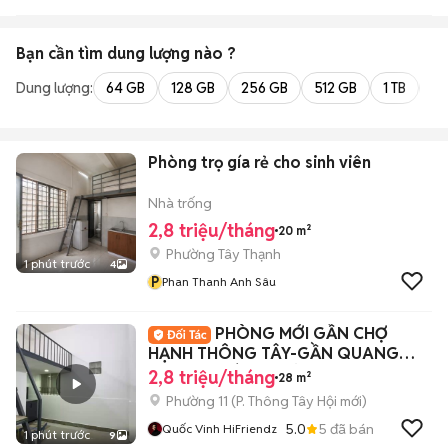
Bạn cần tìm
dung lượng
nào ?
Dung lượng:
64 GB
128 GB
256 GB
512 GB
1 TB
2 
Phòng trọ gía rẻ cho sinh viên
Nhà trống
2,8 triệu/tháng
20 m²
Phường Tây Thạnh
1 phút trước
4
P
Phan Thanh Anh Sâu
PHÒNG MỚI GẦN CHỢ
HẠNH THÔNG TÂY-GẦN QUANG
TRUNG-PHÒNG MỚI KENG
2,8 triệu/tháng
28 m²
Phường 11
(
P. Thông Tây Hội
mới)
5.0
5
đã bán
Quốc Vinh HiFriendz
1 phút trước
9