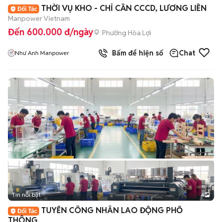
+
2
THỜI VỤ KHO - CHỈ CẦN CCCD, LƯƠNG LIỀN
Manpower Vietnam
Đến 600.000 đ/ngày
Phường Hòa Lợi
Bấm để hiện số
Chat
Như Anh Manpower
Tin nổi bật
4
TUYỂN CÔNG NHÂN LAO ĐỘNG PHỔ
THÔNG