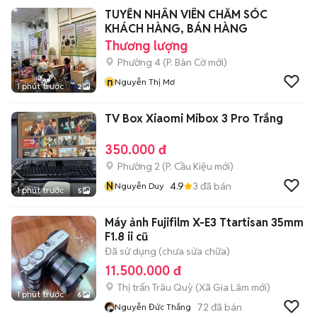
TUYỂN NHÂN VIÊN CHĂM SÓC
KHÁCH HÀNG, BÁN HÀNG
Thương lượng
Phường 4
(
P. Bàn Cờ
mới)
n
Nguyễn Thị Mơ
1 phút trước
2
TV Box Xiaomi Mibox 3 Pro Trắng
350.000 đ
Phường 2
(
P. Cầu Kiệu
mới)
N
4.9
3
đã bán
Nguyễn Duy
1 phút trước
5
Máy ảnh Fujifilm X-E3 Ttartisan 35mm
F1.8 ii cũ
Đã sử dụng (chưa sửa chữa)
11.500.000 đ
Thị trấn Trâu Quỳ
(
Xã Gia Lâm
mới)
1 phút trước
6
72
đã bán
Nguyễn Đức Thắng