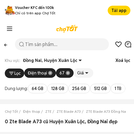
Voucher KFC đến 100k
Tải app
Chỉ có trên app Chợ Tốt
Khu vực:
Đồng Nai, Huyện Xuân Lộc
Xoá lọc
Điện thoại
67
Giá
Lọc
Dung lượng:
64 GB
128 GB
256 GB
512 GB
1 TB
2 
Chợ Tốt
Điện thoại
ZTE
ZTE Blade A73
ZTE Blade A73 Đồng Nai
Z
0 Zte Blade A73 cũ Huyện Xuân Lộc, Đồng Nai đẹp