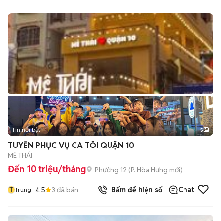
Tin nổi bật
5
TUYỂN PHỤC VỤ CA TỐI QUẬN 10
MÊ THÁI
Đến 10 triệu/tháng
Phường 12
(
P. Hòa Hưng
mới)
T
4.5
3
đã bán
Bấm để hiện số
Chat
Trung