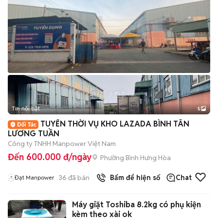
Tin nổi bật
5
TUYỂN THỜI VỤ KHO LAZADA BÌNH TÂN
LƯƠNG TUẦN
Công ty TNHH Manpower Việt Nam
Đến 600.000 đ/ngày
Phường Bình Hưng Hòa
36
đã bán
Bấm để hiện số
Chat
Đạt Manpower
Máy giặt Toshiba 8.2kg có phụ kiện
kèm theo xài ok