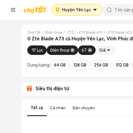
Huyện Yên Lạc
Chợ Tốt
Điện thoại
ZTE
ZTE Blade A73
ZTE Blade A73 
0 Zte Blade A73 cũ Huyện Yên Lạc, Vĩnh Phúc 
Lọc
Điện thoại
67
Giá
Dung lượng:
64 GB
128 GB
256 GB
512 GB
Siêu thị điện tử
Tất cả
Cá nhân
Bán chuyên