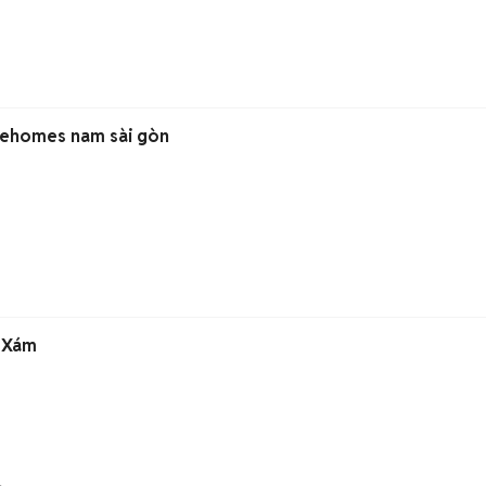
ư ehomes nam sài gòn
ANG Xám