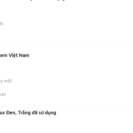
i)
kem Việt Nam
ây
mới)
bán
lux Đen, Trắng đã sử dụng