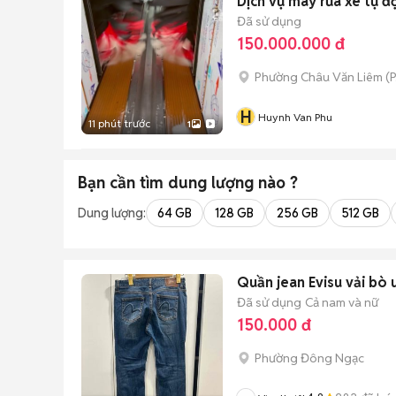
Dịch vụ máy rửa xe tự đ
Đã sử dụng
150.000.000 đ
Phường Châu Văn Liêm
(
P
H
Huynh Van Phu
11 phút trước
1
Bạn cần tìm
dung lượng
nào ?
Dung lượng:
64 GB
128 GB
256 GB
512 GB
Quần jean Evisu vải bò 
Đã sử dụng
Cả nam và nữ
150.000 đ
Phường Đông Ngạc