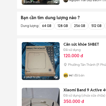
Nguyễn Trần Duy Bách
5 phút trước
4
Bạn cần tìm
dung lượng
nào ?
Dung lượng:
64 GB
128 GB
256 GB
512 GB
Cân sức khỏe SHBET
Đã sử dụng
120.000 đ
Phường Tân Thành
(
P. Ph
m
1
đã bán
Mi
6 phút trước
3
Xiaomi Band 9 Active 
Đã sử dụng (chưa sửa chữa)
350.000 đ