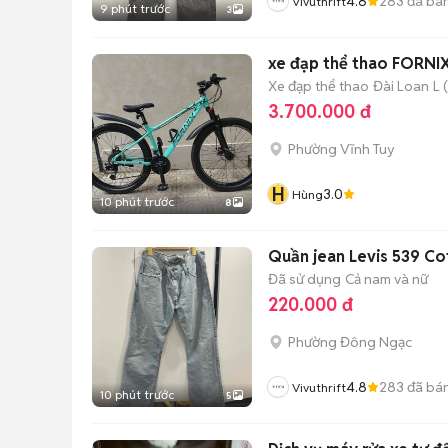
4.8
283
đã bá
Vivuthrift
9 phút trước
3
xe đạp thể thao FORNI
Xe đạp thể thao
Đài Loan
L 
3.700.000 đ
Phường Vĩnh Tuy
H
3.0
Hùng
10 phút trước
8
Quần jean Levis 539 Co
Đã sử dụng
Cả nam và nữ
220.000 đ
Phường Đông Ngạc
4.8
283
đã bá
Vivuthrift
10 phút trước
5