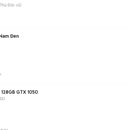
Thủ Đức cũ)
 Nam Đen
n
D 128GB GTX 1050
SD
 bán