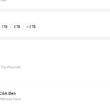
1 TB
2 TB
> 2 TB
ú Thọ Hòa
mới)
4C6A Đen
Hết bảo hành