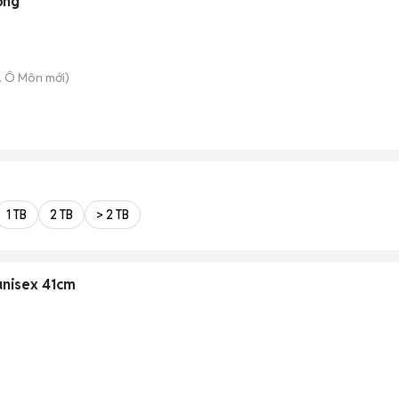
ộng
. Ô Môn
mới)
1 TB
2 TB
> 2 TB
unisex 41cm