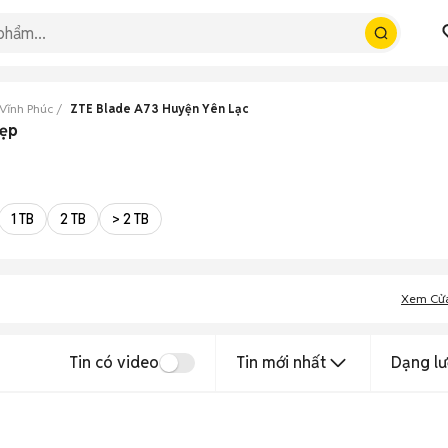
Vĩnh Phúc
ZTE Blade A73 Huyện Yên Lạc
đẹp
1 TB
2 TB
> 2 TB
Xem Cử
Tin có video
Tin mới nhất
Dạng lư