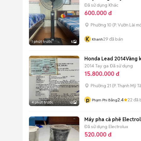
Đã sử dụng
Khác
600.000 đ
Phường 10
(
P. Vườn Lài
mớ
K
29
đã bán
Khanh
1 phút trước
5
Honda Lead 2014Vàng 
2014
Tay ga
Đã sử dụng
15.800.000 đ
Phường 21
(
P. Thạnh Mỹ T
p
2.4
22
đã 
Phạm Phi Bằng
4 phút trước
12
Máy pha cà phê Electro
Đã sử dụng
Electrolux
520.000 đ