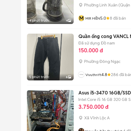
Phường Linh Xuân (Quận 
M
5.0
8
đã bán
MIR HIỀN
4 phút trước
4
Quần ống cong VANCL
Đã sử dụng
Đồ nam
150.000 đ
Phường Đông Ngạc
4.8
286
đã bá
Vivuthrift
5 phút trước
6
Asus i5-3470 16GB/SS
Intel Core i5
16 GB
320 GB
S
3.750.000 đ
Xã Vĩnh Lộc A
4
đã