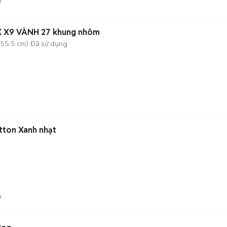
n
X X9 VÀNH 27 khung nhôm
(55.5 cm)
Đã sử dụng
tton Xanh nhạt
n