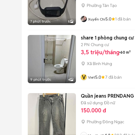
Phường Tân Tạo
5.0
1
đã bán
Xuyến Chi
7 phút trước
5
share 1 phòng chung c
2 PN
Chung cư
3,5 triệu/tháng
60 m²
Xã Bình Hưng
V
5.0
7
đã bán
Viet
9 phút trước
4
Quần jeans PREND
Đã sử dụng
Đồ nữ
150.000 đ
Phường Đông Ngạc