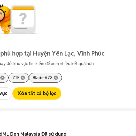
phù hợp tại Huyện Yên Lạc, Vĩnh Phúc
hay đổi khu vực tìm kiếm để xem nhiều kết quả hơn
ZTE
Blade A73
 vực
Xóa tất cả bộ lọc
6ML Đen Malaysia Đã sử dụng