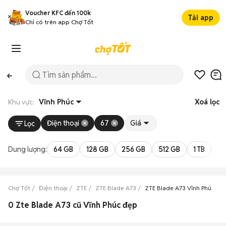
Voucher KFC đến 100k
Tải app
Chỉ có trên app Chợ Tốt
Khu vực:
Vĩnh Phúc
Xoá lọc
Điện thoại
67
Giá
Lọc
Dung lượng:
64 GB
128 GB
256 GB
512 GB
1 TB
2 
Chợ Tốt
Điện thoại
ZTE
ZTE Blade A73
ZTE Blade A73 Vĩnh Phúc
0 Zte Blade A73 cũ Vĩnh Phúc đẹp