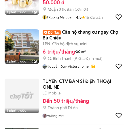
50.000 đ
Quận 3
(
P. Bàn Cờ
mới)
1 phút trước
5
T
4.5
16
đã bán
TRuong My Loan
Căn hộ chung cư ngay Chợ
Bà Chiểu
1 PN
Căn hộ dịch vụ, mini
6 triệu/tháng
30 m²
Q. Bình Thạnh
(
P. Gia Định
mới)
1 phút trước
10
Nguyễn Duy Victoryhome
TUYỂN CTV BÁN SỈ ĐIỆN THOẠI
ONLINE
LD Mobile
Đến 50 triệu/tháng
Thành phố Dĩ An
1 phút trước
Hường Mít