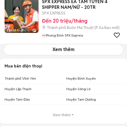
SPX EXPRESS EA TAM TUYỂN 4
SHIPPER NAM/NỮ - 20TR
SPX EXPRESS
Đến 20 triệu/tháng
Thành phố Buôn Ma Thuột
(
P. Ea Kao
mới)
1 phút trước
1
Phong Bình SPX Express
Xem thêm
Mua bán điện thoại
Thành phố Vĩnh Yên
Huyện Bình Xuyên
Huyện Lập Thạch
Huyện Sông Lô
Huyện Tam Đảo
Huyện Tam Dương
Xem thêm