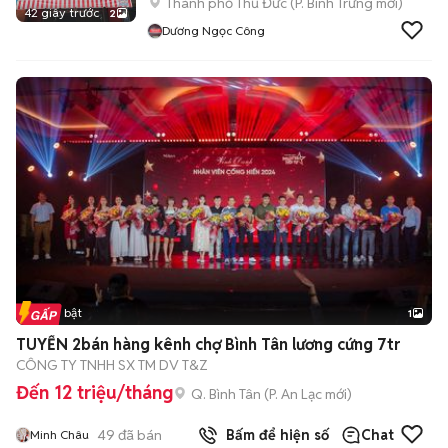
Thành phố Thủ Đức
(
P. Bình Trưng
mới)
42 giây trước
2
Dương Ngọc Công
Tin nổi bật
1
TUYỂN 2bán hàng kênh chợ Bình Tân lương cứng 7tr
CÔNG TY TNHH SX TM DV T&Z
Đến 12 triệu/tháng
Q. Bình Tân
(
P. An Lạc
mới)
49
đã bán
Bấm để hiện số
Chat
Minh Châu