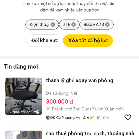
Hãy xóa một số bộ lọc hoặc thay đổi khu vực tìm 
kiếm để xem nhiều kết quả hơn
Điện thoại
ZTE
Blade A73
Đổi khu vực
Xóa tất cả bộ lọc
Tin đăng mới
thanh lý ghế xoay văn phòng
Đã sử dụng
Vải
300.000 đ
Thành phố Thủ Đức
(
P. Linh Xuân
mới)
37 giây trước
2
4.6
1
đã bán
Đồ Cũ Phương Vy
cho thuê phòng trọ, sạch, thoáng nhà