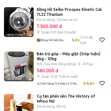
Đồng Hồ Seiko Prospex Kinetic Cal.
7L22 Titanium
Đã sử dụng
Cả nam và nữ
7.500.000 đ
Quận 3
(
P. Bàn Cờ
mới)
1 phút trước
6
2701
đã
5.0
Đồng Hồ Nội Địa
bán
Nhật
Bán trả góp - Máy giặt (Góp tuần)
8kg - 10kg
Mới
Cửa trên (lồng đứng)
8 - 8.9 kg
580.000 đ
Quận 12
(
P. Thới An
mới)
1 phút trước
1
5.0
Cửa Hàng Trả Góp Lê Triều -
Trả Góp Tuần - O Trả Trươc
Cọ tán phấn nền The History of
Whoo Nữ
Đã sử dụng
Đồ nữ