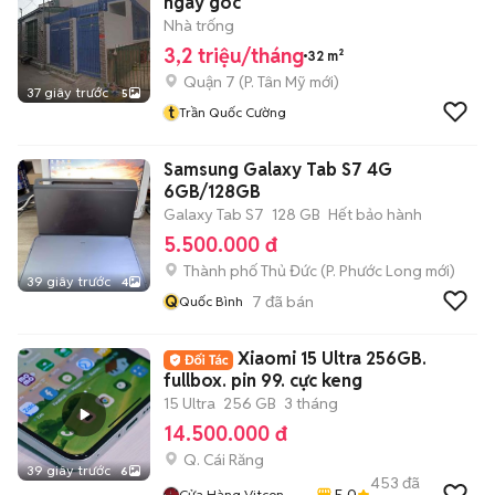
ngay góc
Nhà trống
3,2 triệu/tháng
32 m²
Quận 7
(
P. Tân Mỹ
mới)
37 giây trước
5
t
Trần Quốc Cường
Samsung Galaxy Tab S7 4G
6GB/128GB
Galaxy Tab S7
128 GB
Hết bảo hành
5.500.000 đ
Thành phố Thủ Đức
(
P. Phước Long
mới)
39 giây trước
4
Q
7
đã bán
Quốc Bình
Xiaomi 15 Ultra 256GB.
fullbox. pin 99. cực keng
15 Ultra
256 GB
3 tháng
14.500.000 đ
Q. Cái Răng
39 giây trước
6
453
đã
5.0
Cửa Hàng Vitcon