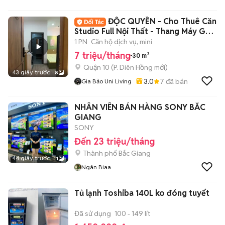
ĐỘC QUYỀN - Cho Thuê Căn
Studio Full Nội Thất - Thang Máy Gần
ĐH BKhoa
1 PN
Căn hộ dịch vụ, mini
7 triệu/tháng
30 m²
Quận 10
(
P. Diên Hồng
mới)
43 giây trước
8
3.0
7
đã bán
Gia Bảo Uni Living
NHÂN VIÊN BÁN HÀNG SONY BẮC
GIANG
SONY
Đến 23 triệu/tháng
Thành phố Bắc Giang
44 giây trước
1
Ngân Biaa
Tủ lạnh Toshiba 140L ko đóng tuyết
Đã sử dụng
100 - 149 lít