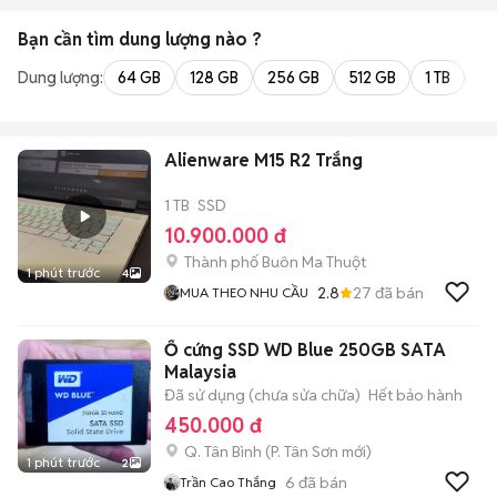
Bạn cần tìm
dung lượng
nào ?
Dung lượng:
64 GB
128 GB
256 GB
512 GB
1 TB
2 
Alienware M15 R2 Trắng
1 TB
SSD
10.900.000 đ
Thành phố Buôn Ma Thuột
1 phút trước
4
2.8
27
đã bán
MUA THEO NHU CẦU
Ổ cứng SSD WD Blue 250GB SATA
Malaysia
Đã sử dụng (chưa sửa chữa)
Hết bảo hành
450.000 đ
Q. Tân Bình
(
P. Tân Sơn
mới)
1 phút trước
2
6
đã bán
Trần Cao Thắng