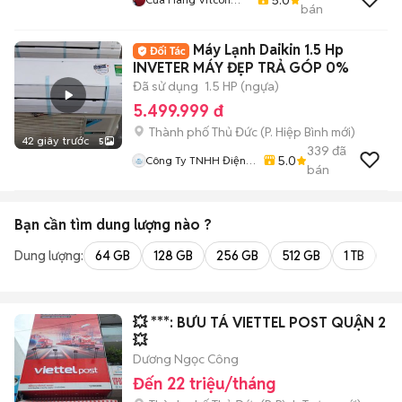
bán
Mobile
Máy Lạnh Daikin 1.5 Hp
INVETER MÁY ĐẸP TRẢ GÓP 0%
Đã sử dụng
1.5 HP (ngựa)
5.499.999 đ
Thành phố Thủ Đức
(
P. Hiệp Bình
mới)
42 giây trước
5
339
đã
5.0
Công Ty TNHH Điện
bán
Máy Nguyên Khôi
Bạn cần tìm
dung lượng
nào ?
Dung lượng:
64 GB
128 GB
256 GB
512 GB
1 TB
2 
💥 ***: BƯU TÁ VIETTEL POST QUẬN 2
💥
Dương Ngọc Công
Đến 22 triệu/tháng