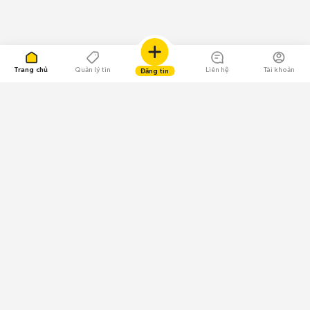
Trang chủ
Quản lý tin
Liên hệ
Tài khoản
Đăng tin
109.000 Bình chọn
Tải ứng dụng Chợ Tốt
Về Chợ Tốt
Quy chế sàn
Chính sách bảo mật
Giải quyết tranh chấp
CÔNG TY TNHH CHỢ TỐT - Người đại diện theo pháp luật:
Nguyễn Trọng Tấn; GPDKKD: 0312120782 do Sở KH & ĐT TP.HCM cấp ngày
11/01/2013;