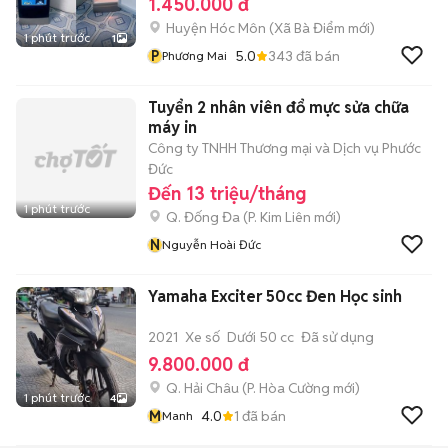
1.450.000 đ
Huyện Hóc Môn
(
Xã Bà Điểm
mới)
1 phút trước
1
P
5.0
343
đã bán
Phương Mai
Tuyển 2 nhân viên đổ mực sửa chữa
máy in
Công ty TNHH Thương mại và Dịch vụ Phước
Đức
Đến 13 triệu/tháng
1 phút trước
Q. Đống Đa
(
P. Kim Liên
mới)
N
Nguyễn Hoài Đức
Yamaha Exciter 50cc Đen Học sinh
2021
Xe số
Dưới 50 cc
Đã sử dụng
9.800.000 đ
Q. Hải Châu
(
P. Hòa Cường
mới)
1 phút trước
4
M
4.0
1
đã bán
Manh