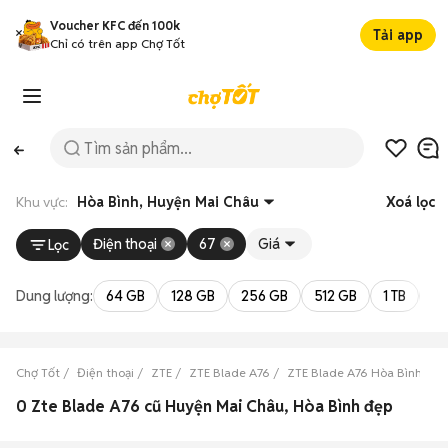
Voucher KFC đến 100k
Tải app
Chỉ có trên app Chợ Tốt
Khu vực:
Hòa Bình, Huyện Mai Châu
Xoá lọc
Điện thoại
67
Giá
Lọc
Dung lượng:
64 GB
128 GB
256 GB
512 GB
1 TB
2 
Chợ Tốt
Điện thoại
ZTE
ZTE Blade A76
ZTE Blade A76 Hòa Bình
Z
0 Zte Blade A76 cũ Huyện Mai Châu, Hòa Bình đẹp