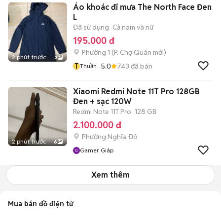
Áo khoác đi mưa The North Face Đen
L
Đã sử dụng
Cả nam và nữ
195.000 đ
Phường 1
(
P. Chợ Quán
mới)
2 phút trước
3
T
5.0
743
đã bán
Thuần
Xiaomi Redmi Note 11T Pro 128GB
Đen + sạc 120W
Redmi Note 11T Pro
128 GB
2.100.000 đ
Phường Nghĩa Đô
2 phút trước
6
Gamer Giáp
Xem thêm
Mua bán đồ điện tử