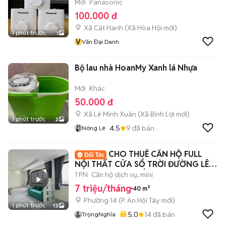
Mới
Panasonic
100.000 đ
Xã Cát Hanh
(
Xã Hòa Hội
mới)
1 phút trước
1
V
Văn Đại Danh
Bộ lau nhà HoanMy Xanh lá Nhựa
Mới
Khác
50.000 đ
Xã Lê Minh Xuân
(
Xã Bình Lợi
mới)
1 phút trước
2
4.5
9
đã bán
Nông Lê
CHO THUÊ CĂN HỘ FULL
NỘI THẤT CỬA SỔ TRỜI ĐƯỜNG LÊ
VĂN THỌ - GÒ VẤP
1 PN
Căn hộ dịch vụ, mini
7 triệu/tháng
40 m²
Phường 14
(
P. An Hội Tây
mới)
1 phút trước
12
5.0
14
đã bán
TrọngNghĩa