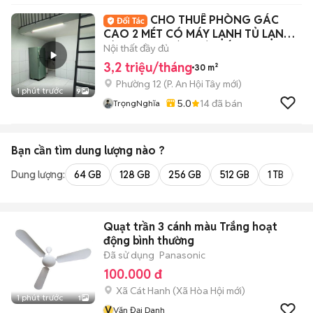
CHO THUÊ PHÒNG GÁC
CAO 2 MÉT CÓ MÁY LẠNH TỦ LẠNH
BÙI QUANG LÀ - GÒ VẤP
Nội thất đầy đủ
3,2 triệu/tháng
30 m²
Phường 12
(
P. An Hội Tây
mới)
1 phút trước
9
5.0
14
đã bán
TrọngNghĩa
Bạn cần tìm
dung lượng
nào ?
Dung lượng:
64 GB
128 GB
256 GB
512 GB
1 TB
2 
Quạt trần 3 cánh màu Trắng hoạt
động bình thường
Đã sử dụng
Panasonic
100.000 đ
Xã Cát Hanh
(
Xã Hòa Hội
mới)
1 phút trước
1
V
Văn Đại Danh