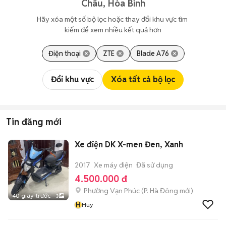
Châu, Hòa Bình
Hãy xóa một số bộ lọc hoặc thay đổi khu vực tìm 
kiếm để xem nhiều kết quả hơn
Điện thoại
ZTE
Blade A76
Đổi khu vực
Xóa tất cả bộ lọc
Tin đăng mới
Xe điện DK X-men Đen, Xanh
2017
Xe máy điện
Đã sử dụng
4.500.000 đ
Phường Vạn Phúc
(
P. Hà Đông
mới)
40 giây trước
3
H
Huy