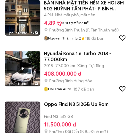
BÁN NHÀ MẶT TIỀN HẺM XE HƠI 8M -
502 HUỲNH TẤN PHÁT- P BÌNH
THUẬN- QUẬ
4 PN
Nhà mặt phố, mặt tiền
4,89 tỷ
181 tr/m²
27 m²
Phường Bình Thuận
(
P. Tân Thuận
mới)
1 phút trước
12
5.0
118
đã bán
Nguyen Thành
Hyundai Kona 1.6 Turbo 2018 -
77.000km
2018
77.000 km
Xăng
Tự động
408.000.000 đ
Phường Bình Hưng Hòa
1 phút trước
16
H
187
đã bán
Hai Tran Auto
Oppo Find N3 512GB Up Rom
Find N3
512 GB
11.500.000 đ
Phường Đội Cấn
(
P. Ba Đình
mới)