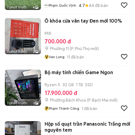
4.7
44
đã bán
Phạm Quốc Vịnh
1 phút trước
6
Ổ khóa cửa vân tay Đen mới 100%
Mới
700.000 đ
Phường 11
(
P. Phú Thọ
mới)
1 phút trước
2
V
11
đã bán
Van Long
Bộ máy tính chiến Game Ngon
Ryzen 5
32 GB
1 TB
SSD
17.900.000 đ
Phường Bách Khoa
(
P. Bạch Mai
mới)
1 phút trước
3
P
1
đã bán
Phạm Thành Công
Hộp số quạt trần Panasonic Trắng mới
nguyên tem