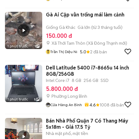
Gà Ai Cập vằn trống mái làm cảnh
Giống Gà Khác
Gà lớn (từ 3 tháng tuổi)
150.000 đ
Xã Thới Tam Thôn
(
Xã Đông Thạnh
mới)
1 phút trước
1
T
5.0
2
đã bán
Trần Thị Diệu Ni
Dell Latitude 5400 i7-8665u 14 inch
8GB/256GB
Intel Core i7
8 GB
256 GB
SSD
5.800.000 đ
Phường Long Bình
1 phút trước
5
4.6
1008
đã bán
Cửa Hàng An Bình
Bán Nhà Phố Quận 7 Có Thang Máy
5x18m - Giá 17.5 Tỷ
Nhà mặt phố, mặt tiền