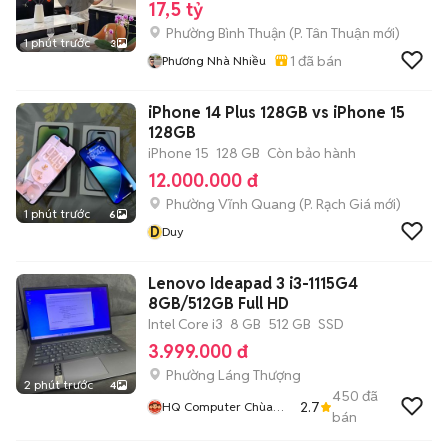
17,5 tỷ
Phường Bình Thuận
(
P. Tân Thuận
mới)
1 phút trước
3
1
đã bán
Phương Nhà Nhiều
iPhone 14 Plus 128GB vs iPhone 15
128GB
iPhone 15
128 GB
Còn bảo hành
12.000.000 đ
Phường Vĩnh Quang
(
P. Rạch Giá
mới)
1 phút trước
6
D
Duy
Lenovo Ideapad 3 i3-1115G4
8GB/512GB Full HD
Intel Core i3
8 GB
512 GB
SSD
3.999.000 đ
Phường Láng Thượng
2 phút trước
4
450
đã
2.7
HQ Computer Chùa
bán
Láng