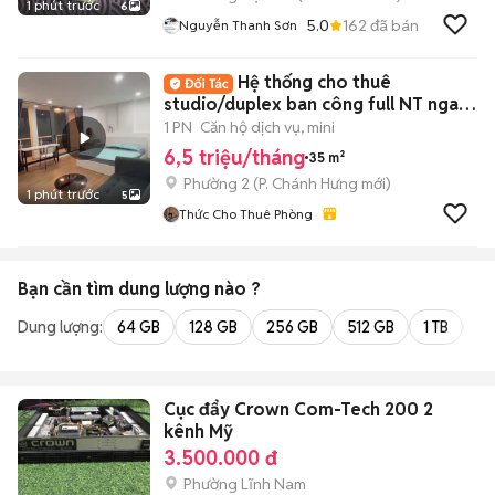
1 phút trước
6
5.0
162
đã bán
Nguyễn Thanh Sơn
Hệ thống cho thuê
studio/duplex ban công full NT ngay
trung tâm
1 PN
Căn hộ dịch vụ, mini
6,5 triệu/tháng
35 m²
Phường 2
(
P. Chánh Hưng
mới)
1 phút trước
5
Thức Cho Thuê Phòng
Bạn cần tìm
dung lượng
nào ?
Dung lượng:
64 GB
128 GB
256 GB
512 GB
1 TB
2 
Cục đẩy Crown Com-Tech 200 2
kênh Mỹ
3.500.000 đ
Phường Lĩnh Nam