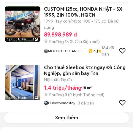
CUSTOM 125cc, HONDA NHẬT - SX
1999, ZIN 100%, HQCN
1999
Tay côn/Moto
100 - 175 cc
Đã sử
dụng
89.898.989 đ
1 phút trước
6
Phường 15
(
P. Cầu Kiệu
mới)
184
đã
4.1
MOTO LUU THANH
bán
HAI-Cua Hang MOTO
LUU THANH HAI 77A
Cho thuê Sleebox ktx ngay Đh Công
Hoang Van Thu , PN ,
TPHCM
Nghiệp, gần sân bay Tsn
Nội thất đầy đủ
1,4 triệu/tháng
18 m²
Phường 3
(
P. Hạnh Thông
mới)
1 phút trước
6
3
đã bán
Huboxhomestay
Xem thêm