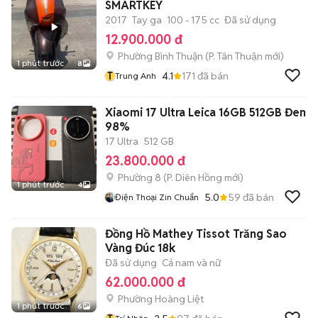
SMARTKEY
2017
Tay ga
100 - 175 cc
Đã sử dụng
12.900.000 đ
Phường Bình Thuận
(
P. Tân Thuận
mới)
1 phút trước
8
T
4.1
171
đã bán
Trung Anh
Xiaomi 17 Ultra Leica 16GB 512GB Đen
98%
17 Ultra
512 GB
23.800.000 đ
Phường 8
(
P. Diên Hồng
mới)
1 phút trước
4
5.0
59
đã bán
Điện Thoại Zin Chuẩn
Đồng Hồ Mathey Tissot Trăng Sao
Vàng Đúc 18k
Đã sử dụng
Cả nam và nữ
62.000.000 đ
Phường Hoàng Liệt
1 phút trước
6