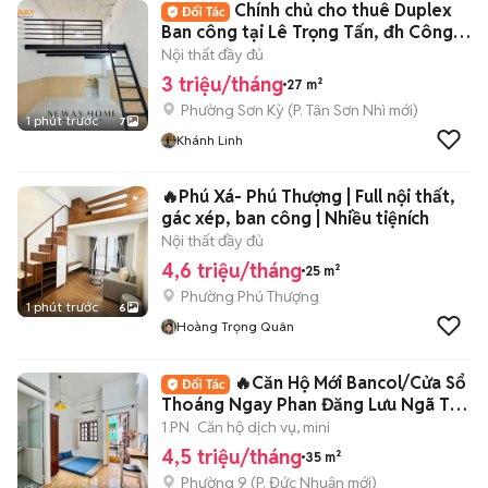
Chính chủ cho thuê Duplex
Ban công tại Lê Trọng Tấn, đh Công
Thương
Nội thất đầy đủ
3 triệu/tháng
27 m²
Phường Sơn Kỳ
(
P. Tân Sơn Nhì
mới)
1 phút trước
7
Khánh Linh
🔥Phú Xá- Phú Thượng | Full nội thất,
gác xép, ban công | Nhiều tiệních
Nội thất đầy đủ
4,6 triệu/tháng
25 m²
Phường Phú Thượng
1 phút trước
6
Hoàng Trọng Quân
🔥Căn Hộ Mới Bancol/Cửa Sổ
Thoáng Ngay Phan Đăng Lưu Ngã Tư
Phú Nhuận
1 PN
Căn hộ dịch vụ, mini
4,5 triệu/tháng
35 m²
Phường 9
(
P. Đức Nhuận
mới)