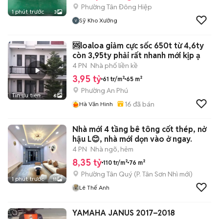
Phường Tân Đông Hiệp
1 phút trước
3
Sỹ Kho Xưởng
🆘loaloa giảm cực sốc 650t từ 4,6ty
còn 3,95ty phải rất nhanh mới kịp ạ
4 PN
Nhà phố liền kề
3,95 tỷ
61 tr/m²
65 m²
Phường An Phú
Tin ưu tiên
6
16
đã bán
Hà Văn Hinh
Nhà mới 4 tầng bê tông cốt thép, nở
hậu L😊, nhà mới dọn vào ở ngay.
4 PN
Nhà ngõ, hẻm
8,35 tỷ
110 tr/m²
76 m²
Phường Tân Quý
(
P. Tân Sơn Nhì
mới)
1 phút trước
11
Lê Thế Anh
YAMAHA JANUS 2017–2018