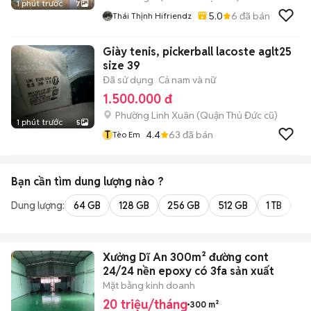
1 phút trước
7
5.0
6
đã bán
Thái Thịnh Hifriendz
Giày tenis, pickerball lacoste aglt25
size 39
Đã sử dụng
Cả nam và nữ
1.500.000 đ
Phường Linh Xuân (Quận Thủ Đức cũ)
1 phút trước
5
T
4.4
63
đã bán
Tèo Em
Bạn cần tìm
dung lượng
nào ?
Dung lượng:
64 GB
128 GB
256 GB
512 GB
1 TB
2 
Xưởng Dĩ An 300m² đường cont
24/24 nền epoxy có 3fa sản xuất
Mặt bằng kinh doanh
20 triệu/tháng
300 m²