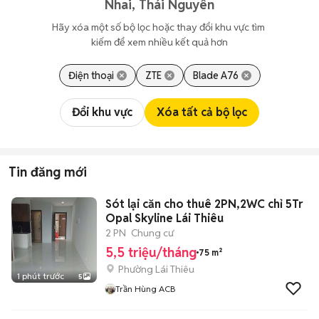
Nhai, Thái Nguyên
Hãy xóa một số bộ lọc hoặc thay đổi khu vực tìm 
kiếm để xem nhiều kết quả hơn
Điện thoại
ZTE
Blade A76
Đổi khu vực
Xóa tất cả bộ lọc
Tin đăng mới
Sót lại căn cho thuê 2PN,2WC chỉ 5Tr
Opal Skyline Lái Thiêu
2 PN
Chung cư
5,5 triệu/tháng
75 m²
Phường Lái Thiêu
1 phút trước
5
Trần Hùng ACB