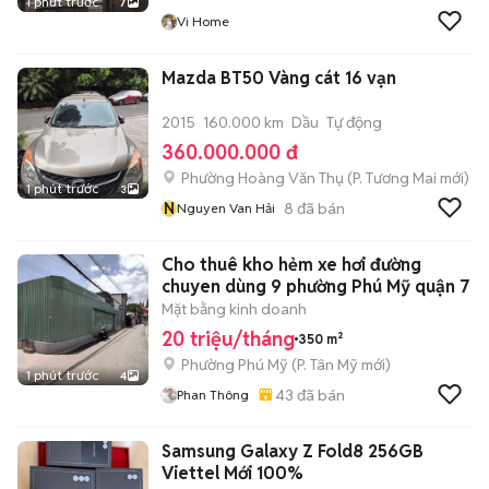
1 phút trước
7
Vi Home
Mazda BT50 Vàng cát 16 vạn
2015
160.000 km
Dầu
Tự động
360.000.000 đ
Phường Hoàng Văn Thụ
(
P. Tương Mai
mới)
1 phút trước
3
N
8
đã bán
Nguyen Van Hải
Cho thuê kho hẻm xe hơi đường
chuyen dùng 9 phường Phú Mỹ quận 7
Mặt bằng kinh doanh
20 triệu/tháng
350 m²
Phường Phú Mỹ
(
P. Tân Mỹ
mới)
1 phút trước
4
43
đã bán
Phan Thông
Samsung Galaxy Z Fold8 256GB
Viettel Mới 100%