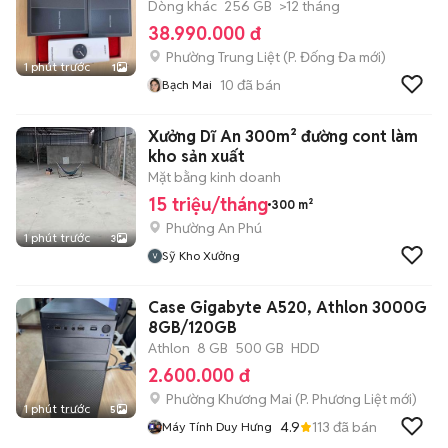
Dòng khác
256 GB
>12 tháng
38.990.000 đ
Phường Trung Liệt
(
P. Đống Đa
mới)
1 phút trước
1
10
đã bán
Bạch Mai
Xưởng Dĩ An 300m² đường cont làm
kho sản xuất
Mặt bằng kinh doanh
15 triệu/tháng
300 m²
Phường An Phú
1 phút trước
3
Sỹ Kho Xưởng
Case Gigabyte A520, Athlon 3000G
8GB/120GB
Athlon
8 GB
500 GB
HDD
2.600.000 đ
Phường Khương Mai
(
P. Phương Liệt
mới)
1 phút trước
5
4.9
113
đã bán
Máy Tính Duy Hưng