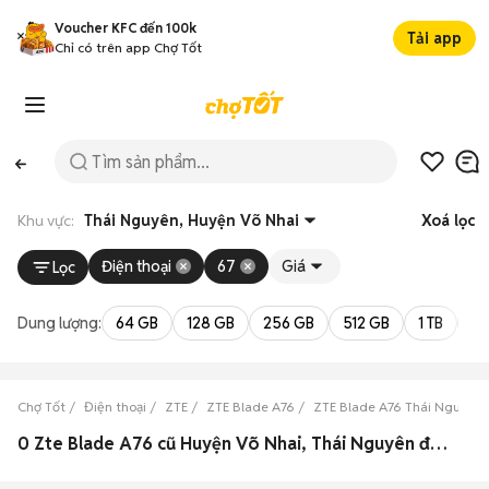
Voucher KFC đến 100k
Tải app
Chỉ có trên app Chợ Tốt
Khu vực:
Thái Nguyên, Huyện Võ Nhai
Xoá lọc
Điện thoại
67
Giá
Lọc
Dung lượng:
64 GB
128 GB
256 GB
512 GB
1 TB
2 
Chợ Tốt
Điện thoại
ZTE
ZTE Blade A76
ZTE Blade A76 Thái Nguyên
0 Zte Blade A76 cũ Huyện Võ Nhai, Thái Nguyên đẹp