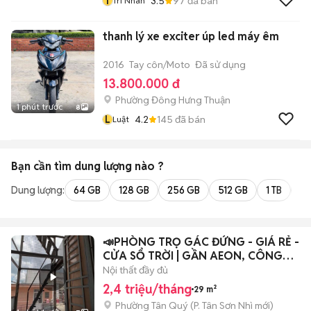
T
3.5
97
đã bán
Trí Nhân
thanh lý xe exciter úp led máy êm
2016
Tay côn/Moto
Đã sử dụng
13.800.000 đ
Phường Đông Hưng Thuận
1 phút trước
8
L
4.2
145
đã bán
Luật
Bạn cần tìm
dung lượng
nào ?
Dung lượng:
64 GB
128 GB
256 GB
512 GB
1 TB
2 
📣PHÒNG TRỌ GÁC ĐỨNG - GIÁ RẺ -
CỬA SỔ TRỜI | GẦN AEON, CÔNG
THƯƠNG 📣
Nội thất đầy đủ
2,4 triệu/tháng
29 m²
Phường Tân Quý
(
P. Tân Sơn Nhì
mới)