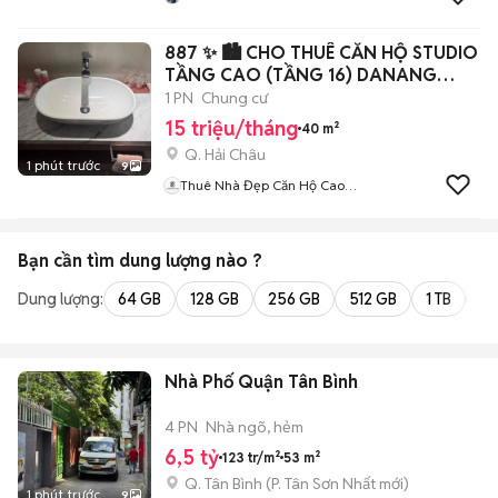
887 ✨ 🏙️ CHO THUÊ CĂN HỘ STUDIO
TẦNG CAO (TẦNG 16) DANANG
CENTRE POINT
1 PN
Chung cư
15 triệu/tháng
40 m²
Q. Hải Châu
1 phút trước
9
Thuê Nhà Đẹp Căn Hộ Cao
Cấp Đà Nẵng
Bạn cần tìm
dung lượng
nào ?
Dung lượng:
64 GB
128 GB
256 GB
512 GB
1 TB
2 
Nhà Phố Quận Tân Bình
4 PN
Nhà ngõ, hẻm
6,5 tỷ
123 tr/m²
53 m²
Q. Tân Bình
(
P. Tân Sơn Nhất
mới)
1 phút trước
9