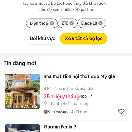
Hãy xóa một số bộ lọc hoặc thay đổi khu vực tìm 
kiếm để xem nhiều kết quả hơn
Điện thoại
ZTE
Blade L8
Đổi khu vực
Xóa tất cả bộ lọc
Tin đăng mới
nhà mặt tiền nội thất đẹp Mỹ gia
4 PN
Nhà mặt phố, mặt tiền
25 triệu/tháng
100 m²
Thành phố Nha Trang
39 giây trước
11
4
đã bán
Kiim Voyage
Garmin Fenix 7