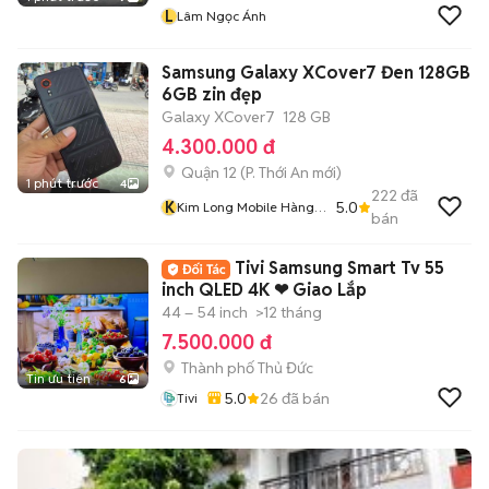
L
Lâm Ngọc Ánh
Samsung Galaxy XCover7 Đen 128GB
6GB zin đẹp
Galaxy XCover7
128 GB
4.300.000 đ
Quận 12
(
P. Thới An
mới)
1 phút trước
4
222
đã
K
5.0
Kim Long Mobile Hàng
bán
Thanh Lý
Tivi Samsung Smart Tv 55
inch QLED 4K ❤ Giao Lắp
44 – 54 inch
>12 tháng
7.500.000 đ
Thành phố Thủ Đức
Tin ưu tiên
6
5.0
26
đã bán
Tivi