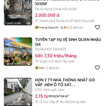
10105F
Đã sử dụng (chưa sửa chữa)
2.000.000 đ
Thành phố Thuận An
(
P. Bình Hòa
mới)
1 phút trước
3
H
4.4
22
đã bán
Hoang Nguyên
TUYỂN TẠP VỤ VỆ SINH QUÁN NHẬU
Q6
QUÁN MỘT TÁM MỘT
Đến 7,50 triệu/tháng
Quận 6
(
P. Bình Tây
mới)
1 phút trước
1
V
2
đã bán
Vinh
HƠN 2 TỶ NHÀ THỐNG NHẤT GÒ
VẤP ,HẺM Ô TÔ SÁT
NHÀ,24M²,NGANG 6M,Ở NGAY
2 PN
Nhà ngõ, hẻm
2,15 tỷ
90 tr/m²
24 m²
Q. Gò Vấp
(
P. An Hội Đông
mới)
1 phút trước
3