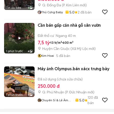
Q. Đống Đa
(
P. Kim Liên
mới)
Tin ưu tiên
5
5.0
2
đã bán
Thú Cưng Baby
Cần bán gấp căn nhà gỗ sân vườn
Đất thổ cư
Ngang 40 m
7,5 tỷ
13 tr/m²
600 m²
Huyện Cần Giuộc
(
Xã Mỹ Lộc
mới)
1 phút trước
6
K
5
đã bán
Kim Hoai
Máy ảnh Olympus.bán xácx trưng bày
Đã sử dụng (chưa sửa chữa)
250.000 đ
Q. Phú Nhuận
(
P. Đức Nhuận
mới)
1 phút trước
5
120
đã
5.0
Chuyên Sỉ & Lẻ Âm
bán
Thanh Bãi Toàn Quốc