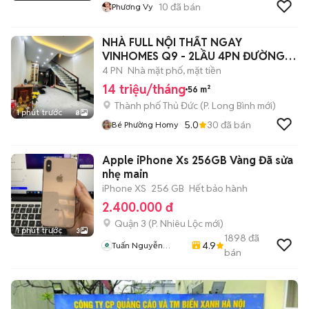
10
đã bán
Phương Vy
NHÀ FULL NỘI THẤT NGAY
VINHOMES Q9 - 2LẦU 4PN ĐƯỜNG
OTO
4 PN
Nhà mặt phố, mặt tiền
14 triệu/tháng
56 m²
Thành phố Thủ Đức
(
P. Long Bình
mới)
1 phút trước
8
5.0
30
đã bán
Bé Phường Homy
Apple iPhone Xs 256GB Vàng Đã sửa
nhẹ main
iPhone XS
256 GB
Hết bảo hành
2.400.000 đ
Quận 3
(
P. Nhiêu Lộc
mới)
1 phút trước
3
1898
đã
4.9
Tuấn Nguyễn
bán
Mobile