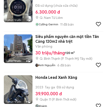
Đã sử dụng (chưa sửa chữa)
6.300.000 đ
Q. Nam Từ Liêm
1 phút trước
3
11
đã bán
Cường Garmin
Siêu phẩm nguyên căn mặt tiền Tân
Cảng 120m2 nhà trệt
Văn phòng
30 triệu/tháng
120 m²
Q. Bình Thạnh
(
P. Thạnh Mỹ Tây
mới)
1 phút trước
8
6
đã bán
Anh Nguyễn
Honda Lead Xanh Xăng
2023
Tay ga
Đã sử dụng
39.900.000 đ
Quận 11
(
P. Bình Thới
mới)
1 phút trước
9
Khánh