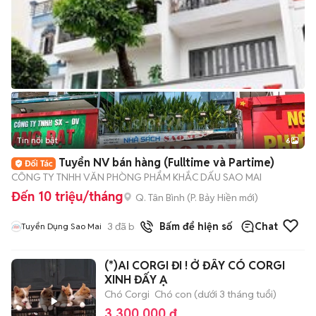
Tin nổi bật
6
+
2
Tuyển NV bán hàng (Fulltime và Partime)
CÔNG TY TNHH VĂN PHÒNG PHẨM KHẮC DẤU SAO MAI
Đến 10 triệu/tháng
Q. Tân Bình
(
P. Bảy Hiền
mới)
3
đã bán
Bấm để hiện số
Chat
Tuyển Dụng Sao Mai
(*)AI CORGI ĐI ! Ở ĐÂY CÓ CORGI
XINH ĐẤY Ạ
Chó Corgi
Chó con (dưới 3 tháng tuổi)
3.300.000 đ