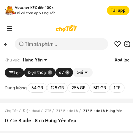
Voucher KFC đến 100k
Tải app
Chỉ có trên app Chợ Tốt
Khu vực:
Hưng Yên
Xoá lọc
Điện thoại
67
Giá
Lọc
Dung lượng:
64 GB
128 GB
256 GB
512 GB
1 TB
2 
Chợ Tốt
Điện thoại
ZTE
ZTE Blade L8
ZTE Blade L8 Hưng Yên
0 Zte Blade L8 cũ Hưng Yên đẹp