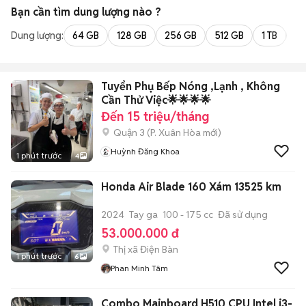
Bạn cần tìm
dung lượng
nào ?
Dung lượng:
64 GB
128 GB
256 GB
512 GB
1 TB
2 
Tuyển Phụ Bếp Nóng ,Lạnh , Không
Cần Thử Việc🌟🌟🌟🌟
Đến 15 triệu/tháng
Quận 3
(
P. Xuân Hòa
mới)
Huỳnh Đăng Khoa
1 phút trước
4
Honda Air Blade 160 Xám 13525 km
2024
Tay ga
100 - 175 cc
Đã sử dụng
53.000.000 đ
Thị xã Điện Bàn
1 phút trước
6
Phan Minh Tâm
Combo Mainboard H510 CPU Intel i3-