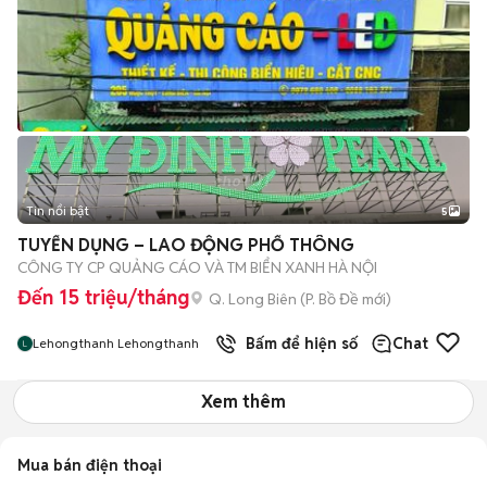
Tin nổi bật
5
TUYỂN DỤNG – LAO ĐỘNG PHỔ THÔNG
CÔNG TY CP QUẢNG CÁO VÀ TM BIỂN XANH HÀ NỘI
Đến 15 triệu/tháng
Q. Long Biên
(
P. Bồ Đề
mới)
Bấm để hiện số
Chat
Lehongthanh Lehongthanh
Xem thêm
Mua bán điện thoại