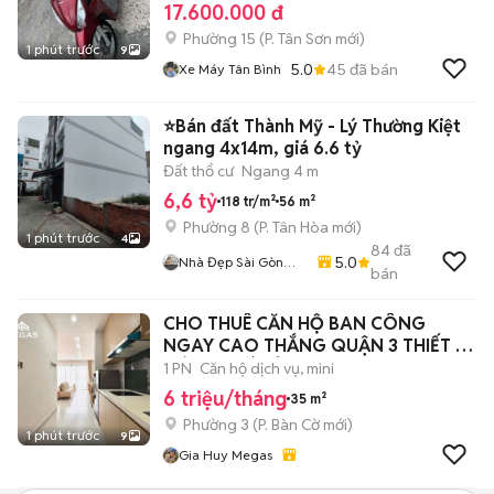
17.600.000 đ
Phường 15
(
P. Tân Sơn
mới)
1 phút trước
9
5.0
45
đã bán
Xe Máy Tân Bình
⭐Bán đất Thành Mỹ - Lý Thường Kiệt
ngang 4x14m, giá 6.6 tỷ
Đất thổ cư
Ngang 4 m
6,6 tỷ
118 tr/m²
56 m²
Phường 8
(
P. Tân Hòa
mới)
1 phút trước
4
84
đã
5.0
Nhà Đẹp Sài Gòn
bán
789
CHO THUÊ CĂN HỘ BAN CÔNG
NGAY CAO THẮNG QUẬN 3 THIẾT KẾ
CÓ GU GIÁ RẺ
1 PN
Căn hộ dịch vụ, mini
6 triệu/tháng
35 m²
Phường 3
(
P. Bàn Cờ
mới)
1 phút trước
9
Gia Huy Megas