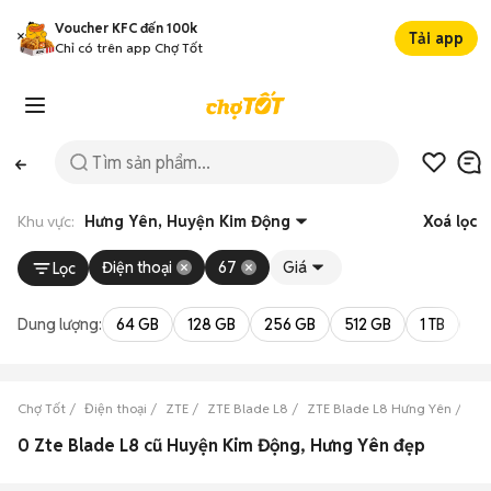
Voucher KFC đến 100k
Tải app
Chỉ có trên app Chợ Tốt
Khu vực:
Hưng Yên, Huyện Kim Động
Xoá lọc
Điện thoại
67
Giá
Lọc
Dung lượng:
64 GB
128 GB
256 GB
512 GB
1 TB
2 
Chợ Tốt
Điện thoại
ZTE
ZTE Blade L8
ZTE Blade L8 Hưng Yên
ZT
0 Zte Blade L8 cũ Huyện Kim Động, Hưng Yên đẹp