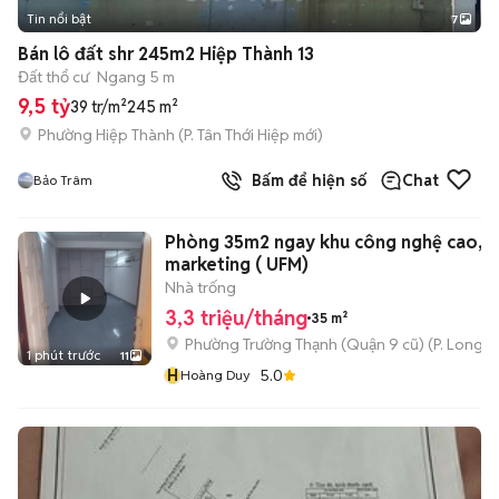
Tin nổi bật
7
+
2
Bán lô đất shr 245m2 Hiệp Thành 13
Đất thổ cư
Ngang 5 m
9,5 tỷ
39 tr/m²
245 m²
Phường Hiệp Thành
(
P. Tân Thới Hiệp
mới)
Bấm để hiện số
Chat
Bảo Trâm
Phòng 35m2 ngay khu công nghệ cao, đ
marketing ( UFM)
Nhà trống
3,3 triệu/tháng
35 m²
Phường Trường Thạnh (Quận 9 cũ)
(
P. Long 
1 phút trước
11
H
5.0
Hoàng Duy