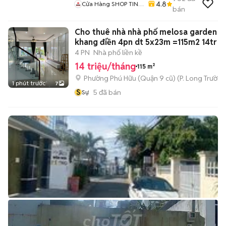
4.8
Cửa Hàng SHOP TIN
bán
HỌC CÔNG NGHỆ
MINH QUÂN
Cho thuê nhà nhà phố melosa garden
khang điền 4pn dt 5x23m =115m2 14tr
4 PN
Nhà phố liền kề
14 triệu/tháng
115 m²
Phường Phú Hữu (Quận 9 cũ)
(
P. Long Trường
1 phút trước
7
S
5
đã bán
Sự