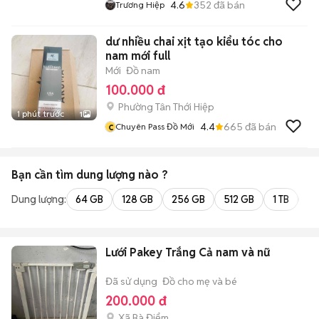
4.6
352
đã bán
Trương Hiệp
dư nhiều chai xịt tạo kiểu tóc cho
nam mới full
Mới
Đồ nam
100.000 đ
Phường Tân Thới Hiệp
1 phút trước
1
c
4.4
665
đã bán
Chuyên Pass Đồ Mới
Bạn cần tìm
dung lượng
nào ?
Dung lượng:
64 GB
128 GB
256 GB
512 GB
1 TB
2 
Lưới Pakey Trắng Cả nam và nữ
Đã sử dụng
Đồ cho mẹ và bé
200.000 đ
Xã Bà Điểm