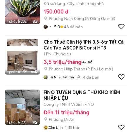
Đã sử dụng
Cây cảnh trong nhà
150.000 đ
Phường Nam Đồng
(
P. Đống Đa
mới)
1 phút trước
3
5.0
48
đã bán
La
Cho Thuê Căn Hộ 1PN 3.5-6tr Tất Cả
Các Tào ABCDF BiConsi HT3
1 PN
Chung cư
3,5 triệu/tháng
47 m²
Phường Hiệp Thành
(
P. Phú Lợi
mới)
1 phút trước
10
4
đã bán
Hải Nhà Đất Giá Tốt
FINO TUYỂN DỤNG THỦ KHO KIÊM
NHẬP LIỆU
Công Ty TNHH Vi Sinh FINO
Đến 11 triệu/tháng
Phường Dĩ An
1 phút trước
2
C
1
đã bán
Cẩm Linh