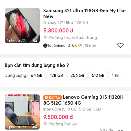
Samsung S21 Ultra 128GB Đen Mỹ Like
New
Galaxy S21 Ultra
128 GB
5.300.000 đ
Phường Thanh Xuân Trung
1 phút trước
3
4.6
39
đã bán
Tot Didong
Bạn cần tìm
dung lượng
nào ?
Dung lượng:
64 GB
128 GB
256 GB
512 GB
1 TB
2 
Lenovo Gaming 3 i5 11320H
8G 512G 1650 4G
Intel Core i5
8 GB
512 GB
SSD
9.500.000 đ
Phường Thới An
1 phút trước
4
982
đã