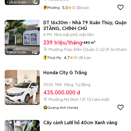
1 phút trước
1
P
5.0
12
đã bán
Phương
DT 16x30m - Nhà 79 Xuân Thủy, Quận 2
3TẦNG, CHÍNH CHỦ
6 PN
Nhà mặt phố, mặt tiền
239 triệu/tháng
480 m²
Phường Thảo Điền (Quận 2 cũ)
(
P. An Khánh
m
1 phút trước
8
T
4.7
10
đã bán
Thuỷ My
Honda City G Trắng
2026
Mới
Xăng
Tự động
435.000.000 đ
Phường Mỹ Đình 1
(
P. Từ Liêm
mới)
1 phút trước
3
Q
Quang Anh Honda
Cây cảnh Lưỡi hổ 40cm Xanh vàng