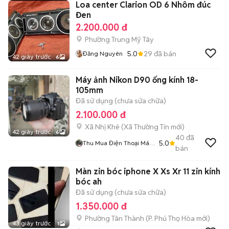
Loa center Clarion OD 6 Nhôm đúc
Đen
2.200.000 đ
Phường Trung Mỹ Tây
5.0
29
đã bán
Đăng Nguyên
42 giây trước
6
Máy ảnh Nikon D90 ống kính 18-
105mm
Đã sử dụng (chưa sửa chữa)
2.100.000 đ
Xã Nhị Khê
(
Xã Thường Tín
mới)
42 giây trước
6
40
đã
5.0
Thu Mua Điện Thoại Máy
bán
Ảnh Máy Tính
Màn zin bóc iphone X Xs Xr 11 zin kính
bóc ah
Đã sử dụng (chưa sửa chữa)
1.350.000 đ
Phường Tân Thành
(
P. Phú Thọ Hòa
mới)
43 giây trước
1