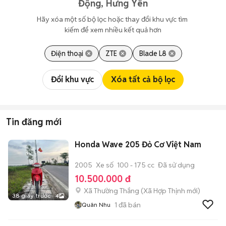
Động, Hưng Yên
Hãy xóa một số bộ lọc hoặc thay đổi khu vực tìm 
kiếm để xem nhiều kết quả hơn
Điện thoại
ZTE
Blade L8
Đổi khu vực
Xóa tất cả bộ lọc
Tin đăng mới
Honda Wave 205 Đỏ Cơ Việt Nam
2005
Xe số
100 - 175 cc
Đã sử dụng
10.500.000 đ
Xã Thường Thắng
(
Xã Hợp Thịnh
mới)
38 giây trước
4
1
đã bán
Quân Nhu