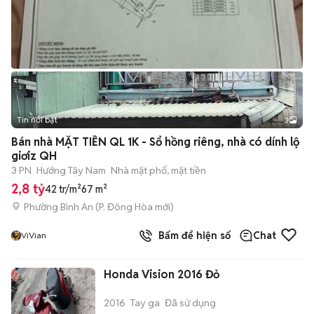
Tin nổi bật
3
Bán nhà MẶT TIỀN QL 1K - Sổ hồng riêng, nhà có dính lộ
giơiz QH
3 PN
Hướng Tây Nam
Nhà mặt phố, mặt tiền
2,8 tỷ
42 tr/m²
67 m²
Phường Bình An
(
P. Đông Hòa
mới)
Bấm để hiện số
Chat
ViVian
Honda Vision 2016 Đỏ
2016
Tay ga
Đã sử dụng