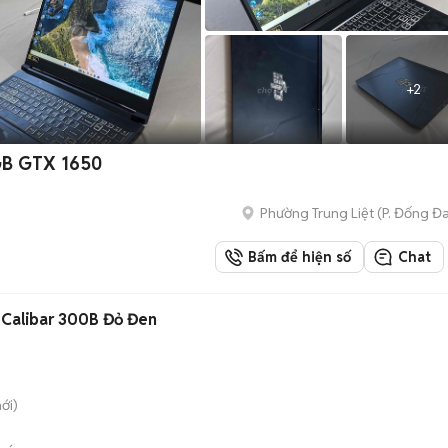
+
2
GB GTX 1650
Phường Trung Liệt
(
P. Đống Đ
Bấm để hiện số
Chat
D Calibar 300B Đỏ Đen
ới)