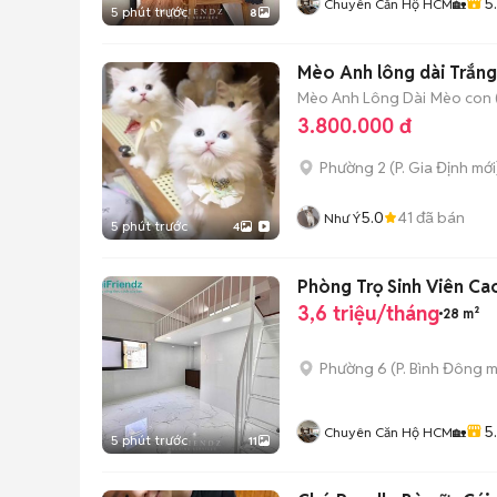
5
Chuyên Căn Hộ HCM🏡
5 phút trước
8
Mèo Anh lông dài Trắn
Mèo Anh Lông Dài
Mèo con (
3.800.000 đ
Phường 2
(
P. Gia Định
mới
5.0
41
đã bán
Như Ý
5 phút trước
4
Phòng Trọ Sinh Viên Ca
3,6 triệu/tháng
28 m²
Phường 6
(
P. Bình Đông
m
5
Chuyên Căn Hộ HCM🏡
5 phút trước
11