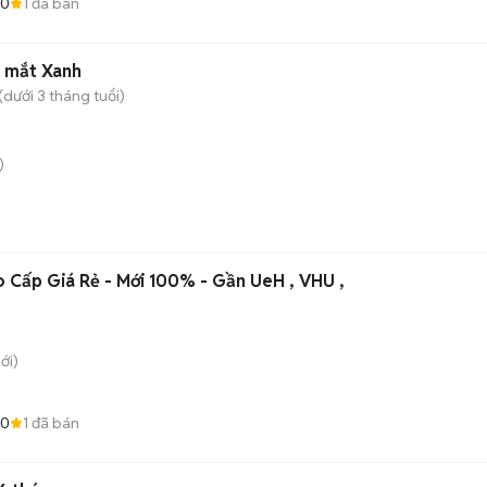
.0
1
đã bán
g mắt Xanh
dưới 3 tháng tuổi)
)
o Cấp Giá Rẻ - Mới 100% - Gần UeH , VHU ,
ới)
.0
1
đã bán