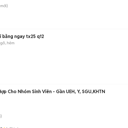
mới)
vi bằng ngay tx25 q12
gõ, hẻm
 Hợp Cho Nhóm Sinh Viên - Gần UEH, Y, SGU,KHTN
)