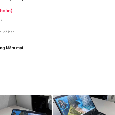
khoán)
)
1
đã bán
M
ắng Mềm mại
)