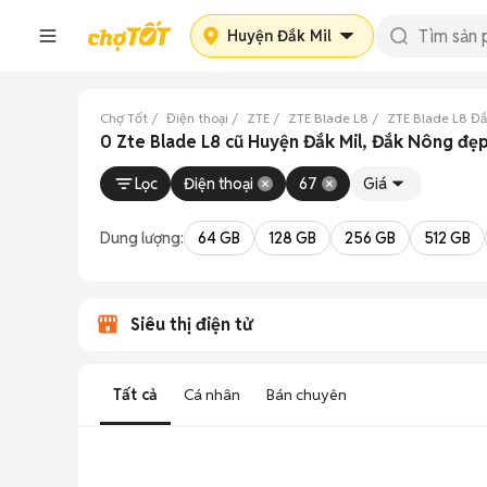
Huyện Đắk Mil
Chợ Tốt
Điện thoại
ZTE
ZTE Blade L8
ZTE Blade L8 Đ
0 Zte Blade L8 cũ Huyện Đắk Mil, Đắk Nông đẹ
Lọc
Điện thoại
67
Giá
Dung lượng:
64 GB
128 GB
256 GB
512 GB
Siêu thị điện tử
Tất cả
Cá nhân
Bán chuyên