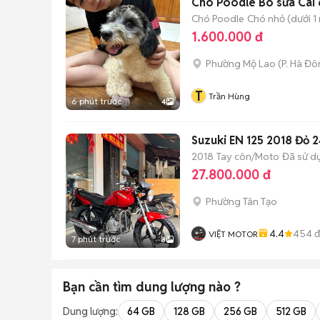
Chó Poodle Bò sữa Cái 
Chó Poodle
Chó nhỏ (dưới 1 
1.600.000 đ
Phường Mộ Lao
(
P. Hà Đ
T
Trần Hùng
6 phút trước
4
Suzuki EN 125 2018 Đỏ 
2018
Tay côn/Moto
Đã sử d
27.800.000 đ
Phường Tân Tạo
4.4
454
đ
VIỆT MOTOR
7 phút trước
8
Bạn cần tìm
dung lượng
nào ?
Dung lượng:
64 GB
128 GB
256 GB
512 GB