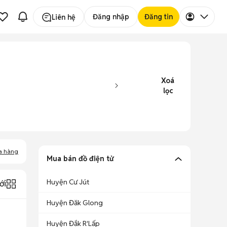
Đăng nhập
Đăng tin
Liên hệ
Xoá
lọc
a hàng
Mua bán đồ điện tử
Huyện Cư Jút
ới
Huyện Đăk Glong
Huyện Đắk R'Lấp