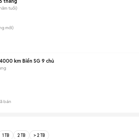
6 tháng
năm tuổi)
ông
mới)
24000 km Biển SG 9 chủ
ụng
ã bán
1 TB
2 TB
> 2 TB