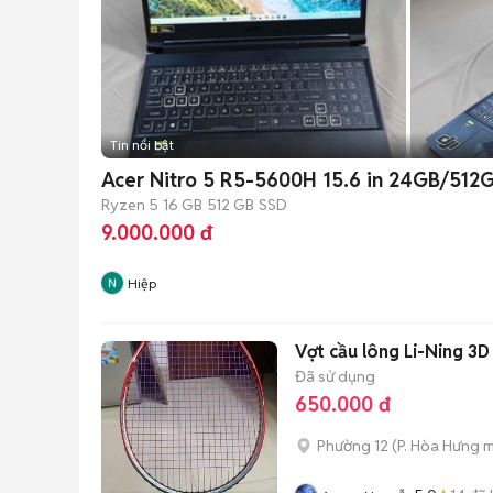
Tin nổi bật
Acer Nitro 5 R5-5600H 15.6 in 24GB/512
Ryzen 5
16 GB
512 GB
SSD
9.000.000 đ
Hiệp
Vợt cầu lông Li-Ning 3
Đã sử dụng
650.000 đ
Phường 12
(
P. Hòa Hưng
m