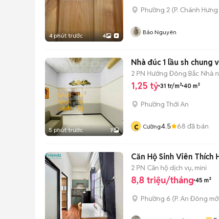
Phường 2
(
P. Chánh Hưng
Bảo Nguyên
4 phút trước
4
Nhà đúc 1 lầu sh chung 
2 PN
Hướng Đông Bắc
Nhà n
1,25 tỷ
31 tr/m²
40 m²
Phường Thới An
c
4.5
68
đã bán
Cường
5 phút trước
7
Căn Hộ Sinh Viên Thích
2 PN
Căn hộ dịch vụ, mini
8,8 triệu/tháng
45 m²
Phường 6
(
P. An Đông
mới