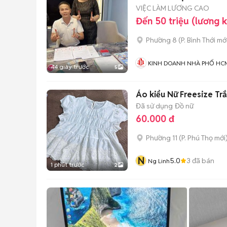
VIỆC LÀM LƯƠNG CAO
Đến 50 triệu (lương 
Phường 8
(
P. Bình Thới
mới
KINH DOANH NHÀ PHỐ HC
44 giây trước
5
Áo kiểu Nữ Freesize Tr
Đã sử dụng
Đồ nữ
60.000 đ
Phường 11
(
P. Phú Thọ
mới
N
5.0
3
đã bán
Ng Linh
1 phút trước
2