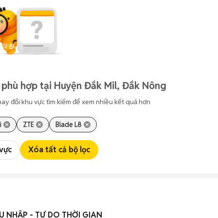
 phù hợp tại Huyện Đắk Mil, Đắk Nông
hay đổi khu vực tìm kiếm để xem nhiều kết quả hơn
i
ZTE
Blade L8
 vực
Xóa tất cả bộ lọc
U NHẬP - TỰ DO THỜI GIAN