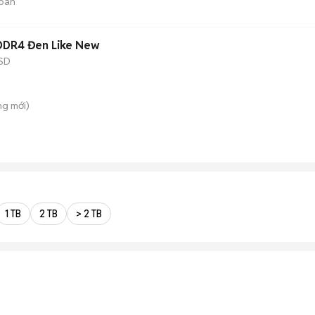
bán
 DDR4 Đen Like New
SD
ung
mới)
1 TB
2 TB
> 2 TB