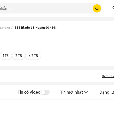
ắk Nông
ZTE Blade L8 Huyện Đắk Mil
p
1 TB
2 TB
> 2 TB
Xem Cử
Tin có video
Tin mới nhất
Dạng lư