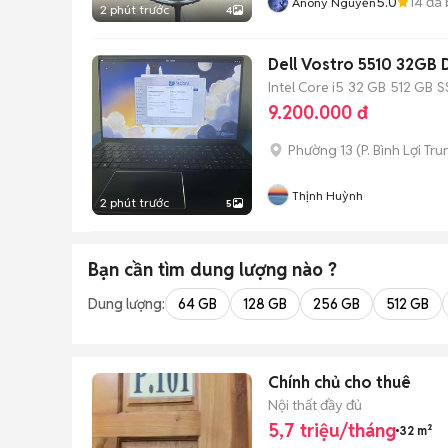
5.0
14
đã 
Anony Nguyễn
2 phút trước
4
Dell Vostro 5510 32GB
Intel Core i5
32 GB
512 GB
S
9.200.000 đ
Phường 13
(
P. Bình Lợi Tr
Thịnh Huỳnh
2 phút trước
5
Bạn cần tìm
dung lượng
nào ?
Dung lượng:
64 GB
128 GB
256 GB
512 GB
Chính chủ cho thuê
Nội thất đầy đủ
5,7 triệu/tháng
32 m²