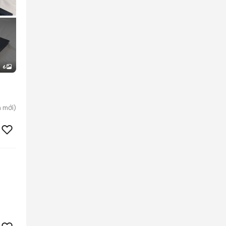
6
a
mới)