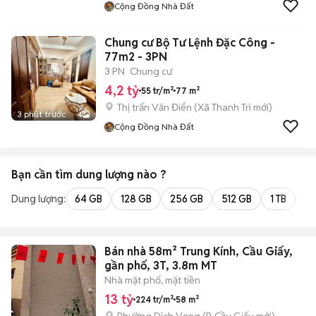
Cộng Đồng Nhà Đất
Chung cư Bộ Tư Lệnh Đặc Công -
77m2 - 3PN
3 PN
Chung cư
4,2 tỷ
55 tr/m²
77 m²
Thị trấn Văn Điển
(
Xã Thanh Trì
mới)
3 phút trước
4
Cộng Đồng Nhà Đất
Bạn cần tìm
dung lượng
nào ?
Dung lượng:
64 GB
128 GB
256 GB
512 GB
1 TB
2 
Bán nhà 58m² Trung Kính, Cầu Giấy,
gần phố, 3T, 3.8m MT
Nhà mặt phố, mặt tiền
13 tỷ
224 tr/m²
58 m²