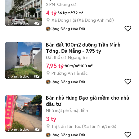
2 PN
Chung cư
4 tỷ
56 tr/m²
72 m²
Xã Đông Hội
(
Xã Đông Anh
mới)
5 phút trước
4
Cộng Đồng Nhà Đất
Bán đất 100m2 đường Trần Minh
Tông, Đà Nẵng - 7.95 tỷ
Đất thổ cư
Ngang 5 m
7,95 tỷ
80 tr/m²
100 m²
Phường An Hải Bắc
5 phút trước
5
Cộng Đồng Nhà Đất
Bán nhà Hưng Đạo giá mềm cho nhà
đầu tư
Nhà mặt phố, mặt tiền
3 tỷ
Thị trấn Tân Túc
(
Xã Tân Nhựt
mới)
5 phút trước
3
Cộng Đồng Nhà Đất