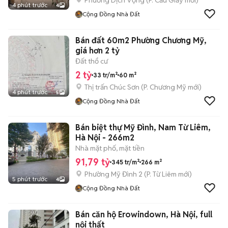
Phường Dịch Vọng
(
P. Cầu Giấy
mới)
4 phút trước
4
Cộng Đồng Nhà Đất
Bán đất 60m2 Phường Chương Mỹ,
giá hơn 2 tỷ
Đất thổ cư
2 tỷ
33 tr/m²
60 m²
Thị trấn Chúc Sơn
(
P. Chương Mỹ
mới)
4 phút trước
5
Cộng Đồng Nhà Đất
Bán biệt thự Mỹ Đình, Nam Từ Liêm,
Hà Nội - 266m2
Nhà mặt phố, mặt tiền
91,79 tỷ
345 tr/m²
266 m²
Phường Mỹ Đình 2
(
P. Từ Liêm
mới)
5 phút trước
4
Cộng Đồng Nhà Đất
Bán căn hộ Erowindown, Hà Nội, full
nội thất