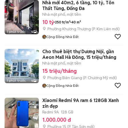
Nhà mới 40m2, 6 tầng, 10 tỷ, Tôn
Thất Tùng, Đống Đa
Nhà mặt phố, mặt tiền
10 tỷ
250 tr/m²
40 m²
Phường Khương Thượng
(
P. Kim Liên
mới)
1 phút trước
5
Cộng Đồng Nhà Đất
Cho thuê biệt thự Dương Nội, gần
Aeon Mall Hà Đông, 15 triệu/tháng
Nhà mặt phố, mặt tiền
15 triệu/tháng
Phường Biên Giang
(
P. Chương Mỹ
mới)
1 phút trước
5
Cộng Đồng Nhà Đất
Xiaomi Redmi 9A ram 6 128GB Xanh
zin đẹp
Redmi 9A
128 GB
1.000.000 đ
Phường 15
(
P. Tân Sơn
mới)