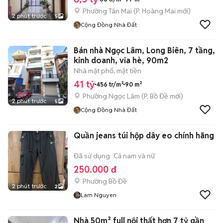
Phường Tân Mai
(
P. Hoàng Mai
mới)
2 phút trước
5
Cộng Đồng Nhà Đất
Bán nhà Ngọc Lâm, Long Biên, 7 tầng,
kinh doanh, vỉa hè, 90m2
Nhà mặt phố, mặt tiền
41 tỷ
456 tr/m²
90 m²
Phường Ngọc Lâm
(
P. Bồ Đề
mới)
2 phút trước
5
Cộng Đồng Nhà Đất
Quần jeans túi hộp dây eo chính hãng
Đã sử dụng
Cả nam và nữ
250.000 đ
Phường Bồ Đề
2 phút trước
2
Lam Nguyen
Nhà 50m² full nội thất hơn 7 tỷ gần