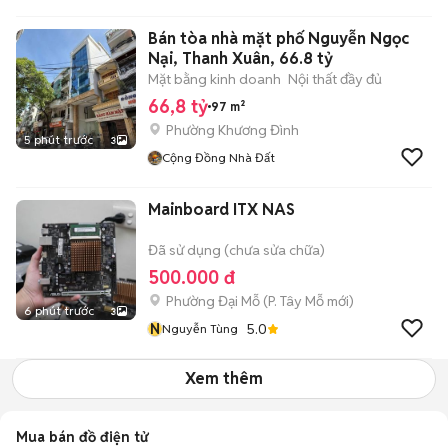
Bán tòa nhà mặt phố Nguyễn Ngọc
Nại, Thanh Xuân, 66.8 tỷ
Mặt bằng kinh doanh
Nội thất đầy đủ
66,8 tỷ
97 m²
Phường Khương Đình
5 phút trước
3
Cộng Đồng Nhà Đất
Mainboard ITX NAS
Đã sử dụng (chưa sửa chữa)
500.000 đ
Phường Đại Mỗ
(
P. Tây Mỗ
mới)
6 phút trước
3
N
5.0
Nguyễn Tùng
Xem thêm
Mua bán đồ điện tử