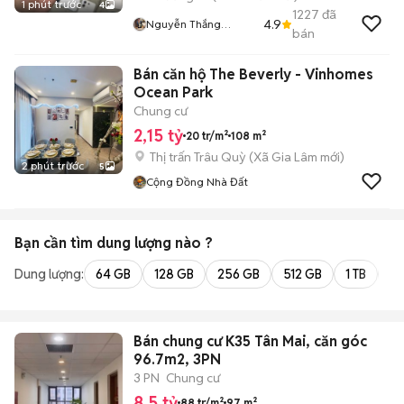
1 phút trước
4
1227
đã
4.9
Nguyễn Thắng
bán
Mobile
Bán căn hộ The Beverly - Vinhomes
Ocean Park
Chung cư
2,15 tỷ
20 tr/m²
108 m²
Thị trấn Trâu Quỳ
(
Xã Gia Lâm
mới)
2 phút trước
5
Cộng Đồng Nhà Đất
Bạn cần tìm
dung lượng
nào ?
Dung lượng:
64 GB
128 GB
256 GB
512 GB
1 TB
2 
Bán chung cư K35 Tân Mai, căn góc
96.7m2, 3PN
3 PN
Chung cư
8,5 tỷ
88 tr/m²
97 m²