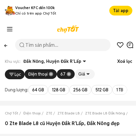
Voucher KFC đến 100k
Tải app
Chỉ có trên app Chợ Tốt
Khu vực:
Đắk Nông, Huyện Đắk R'Lấp
Xoá lọc
Điện thoại
67
Giá
Lọc
Dung lượng:
64 GB
128 GB
256 GB
512 GB
1 TB
2 
Chợ Tốt
Điện thoại
ZTE
ZTE Blade L8
ZTE Blade L8 Đắk Nông
ZTE
0 Zte Blade L8 cũ Huyện Đắk R'Lấp, Đắk Nông đẹp