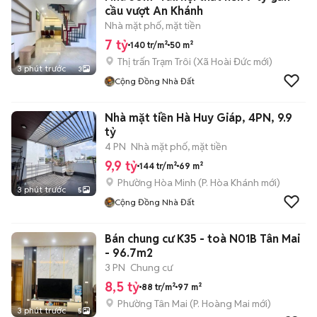
cầu vượt An Khánh
Nhà mặt phố, mặt tiền
7 tỷ
140 tr/m²
50 m²
Thị trấn Trạm Trôi
(
Xã Hoài Đức
mới)
3 phút trước
3
Cộng Đồng Nhà Đất
Nhà mặt tiền Hà Huy Giáp, 4PN, 9.9
tỷ
4 PN
Nhà mặt phố, mặt tiền
9,9 tỷ
144 tr/m²
69 m²
Phường Hòa Minh
(
P. Hòa Khánh
mới)
3 phút trước
5
Cộng Đồng Nhà Đất
Bán chung cư K35 - toà N01B Tân Mai
- 96.7m2
3 PN
Chung cư
8,5 tỷ
88 tr/m²
97 m²
Phường Tân Mai
(
P. Hoàng Mai
mới)
3 phút trước
5