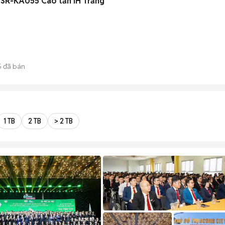
 SR-KA055 Cao tần IH Trắng
5
đã bán
1 TB
2 TB
> 2 TB