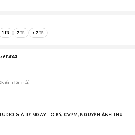
1 TB
2 TB
> 2 TB
B Gen4x4
(
P. Bình Tân
mới)
UDIO GIÁ RẺ NGAY TÔ KÝ, CVPM, NGUYỄN ẢNH THỦ