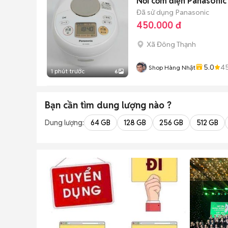
Nồi cơm điện Panasonic
Đã sử dụng
Panasonic
450.000 đ
Xã Đông Thạnh
5.0
4
Shop Hàng Nhật
1 phút trước
6
Bạn cần tìm
dung lượng
nào ?
Dung lượng:
64 GB
128 GB
256 GB
512 GB