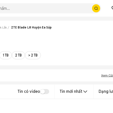
k Lắk
ZTE Blade L8 Huyện Ea Súp
1 TB
2 TB
> 2 TB
Xem Cử
Tin có video
Tin mới nhất
Dạng lư