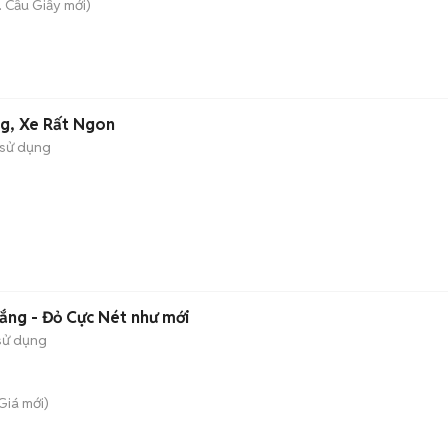
. Cầu Giấy
mới)
ng, Xe Rất Ngon
sử dụng
ắng - Đỏ Cực Nét như mới
sử dụng
 Giá
mới)