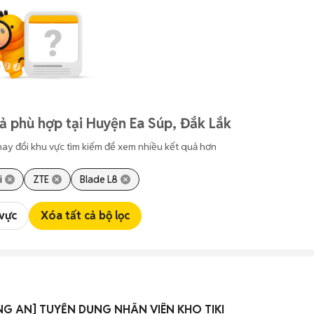
ả phù hợp tại Huyện Ea Súp, Đắk Lắk
hay đổi khu vực tìm kiếm để xem nhiều kết quả hơn
i
ZTE
Blade L8
 vực
Xóa tất cả bộ lọc
NG AN] TUYỂN DỤNG NHÂN VIÊN KHO TIKI