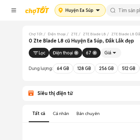
Huyện Ea Súp
Chợ Tốt
Điện thoại
ZTE
ZTE Blade L8
ZTE Blade L8 Đắ
0 Zte Blade L8 cũ Huyện Ea Súp, Đắk Lắk đẹp
Lọc
Điện thoại
67
Giá
Dung lượng:
64 GB
128 GB
256 GB
512 GB
Siêu thị điện tử
Tất cả
Cá nhân
Bán chuyên