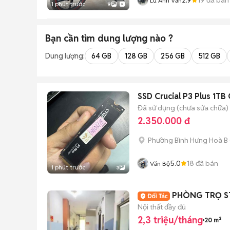
Lữ Anh Văn
1 phút trước
9
Bạn cần tìm
dung lượng
nào ?
Dung lượng:
64 GB
128 GB
256 GB
512 GB
SSD Crucial P3 Plus 1T
Đã sử dụng (chưa sửa chữa)
2.350.000 đ
Phường Bình Hưng Hoà B
5.0
18
đã bán
Văn Bộ
1 phút trước
3
PHÒNG TRỌ ST
Nội thất đầy đủ
2,3 triệu/tháng
20 m²