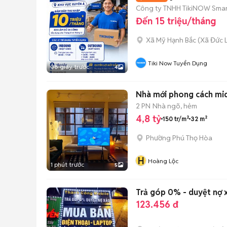
Công ty TNHH TikiNOW Smart
Đến 15 triệu/tháng
Xã Mỹ Hạnh Bắc
(
Xã Đức 
Tiki Now Tuyển Dụng
38 giây trước
4
Nhà mới phong cách mid
2 PN
Nhà ngõ, hẻm
4,8 tỷ
150 tr/m²
32 m²
Phường Phú Thọ Hòa
H
Hoàng Lộc
1 phút trước
5
Trả góp 0% - duyệt nợ x
123.456 đ