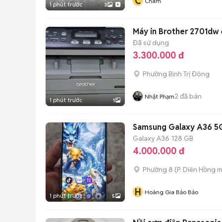
C
Châm
1 phút trước
3
Máy in Brother 2701dw 
Đã sử dụng
3.300.000 đ
Phường Bình Trị Đông
2
đã bán
Nhật Phạm
1 phút trước
1
Samsung Galaxy A36 5G
Galaxy A36
128 GB
4.000.000 đ
Phường 8
(
P. Diên Hồng
m
H
Hoàng Gia Bảo Bảo
1 phút trước
5