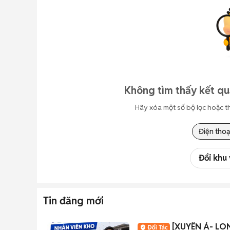
Không tìm thấy kết qu
Hãy xóa một số bộ lọc hoặc t
Điện thoạ
Đổi khu
Tin đăng mới
[XUYÊN Á- LO