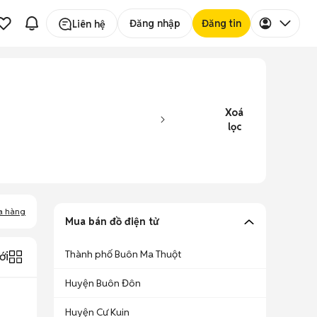
Đăng nhập
Đăng tin
Liên hệ
Xoá
lọc
a hàng
Mua bán đồ điện tử
Thành phố Buôn Ma Thuột
ới
Huyện Buôn Đôn
Huyện Cư Kuin