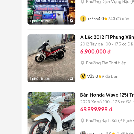
Phường Dịch Vọng Hậu
(
P
t
4.0
743
đã bán
Thành
1 phút trước
3
A Lắc 2012 FI Phung Xă
2012
Tay ga
100 - 175 cc
Đã 
6.900.000 đ
Phường Tân Thới Hiệp
V
3.0
9
đã bán
VŨ
1 phút trước
3
Bán Honda Wave 125i Tr
2023
Xe số
100 - 175 cc
Đã 
69.999.999 đ
Phường Rạch Sỏi
(
P. Rạch
2.9
19
đã bán