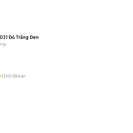
021 Đỏ Trắng Đen
ụng
12351
đã bán