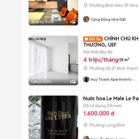
Phường Bình Hiên
(
P. Hòa
Cộng Đồng Nhà Đất
42 giây trước
5
CHÍNH CHỦ KH
THƯƠNG, UEF
Nội thất đầy đủ
4 triệu/tháng
25 m²
Phường 26
(
P. Bình Thạnh
Huy Thanh Apartments -
1 phút trước
8
Chuyên Chung Cư, Căn Hộ
Dịch Vụ, Phòng Trọ TP.HCM
Nước hoa Le Male Le P
Đã sử dụng
Đồ nam
1.600.000 đ
Phường Long Bình