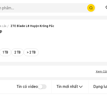
k Lắk
ZTE Blade L8 Huyện Krông Pắc
ẹp
1 TB
2 TB
> 2 TB
Xem Cử
Tin có video
Tin mới nhất
Dạng lư