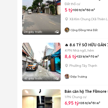
Đất thổ cư
5 tỷ
100 tr/m²
50 m²
Xã Kim Chung
(
Xã Thiên 
Cộng Đồng Nhà Đất
24 giây trước
3
🔥 8.6 TỶ SỞ HỮU GẦN
4 PN
Nhà ngõ, hẻm
8,6 tỷ
123 tr/m²
70 m²
Phường Tây Thạnh
Điệp Trương
42 giây trước
12
Bán căn hộ The Filmore
1 PN
Chung cư
6,95 tỷ
135 tr/m²
51 m²