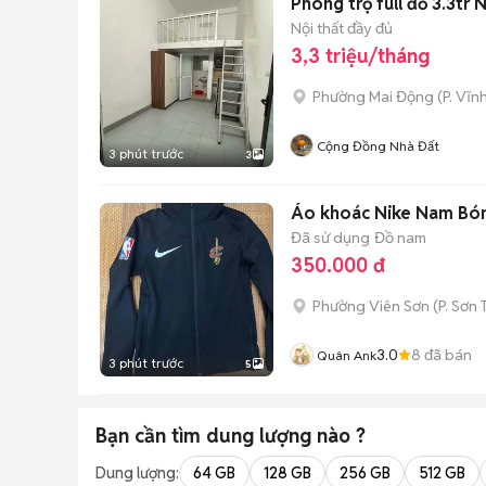
Phòng trọ full đồ 3.3tr
Nội thất đầy đủ
3,3 triệu/tháng
Phường Mai Động
(
P. Vĩn
Cộng Đồng Nhà Đất
3 phút trước
3
Áo khoác Nike Nam Bóng
Đã sử dụng
Đồ nam
350.000 đ
Phường Viên Sơn
(
P. Sơn 
3.0
8
đã bán
Quân Ank
3 phút trước
5
Bạn cần tìm
dung lượng
nào ?
Dung lượng:
64 GB
128 GB
256 GB
512 GB