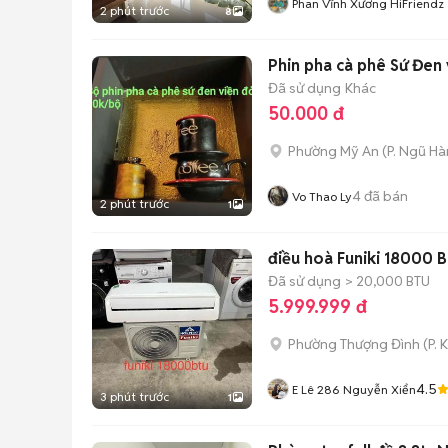
Phan Vĩnh Xương HiFriendz
2 phút trước
8
Phin pha cà phê Sứ Đen 
Đã sử dụng
Khác
50.000 đ
Phường Mỹ An
(
P. Ngũ H
4
đã bán
Vo Thao Ly
2 phút trước
1
điều hoà Funiki 18000 
Đã sử dụng
> 20,000 BTU
5.999.999 đ
Phường Thượng Đình
(
P. 
4.5
E Lê 286 Nguyễn Xiển
3 phút trước
1