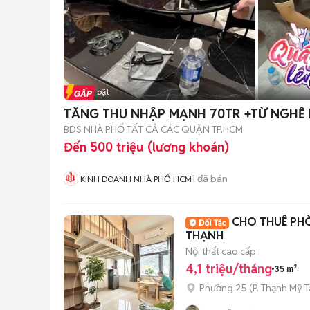
Tin nổi bật
TĂNG THU NHẬP MẠNH 70TR +TỪ NGHỀ
BDS NHÀ PHỐ TẤT CẢ CÁC QUẬN TP.HCM
Đến 500 triệu (lương khoán)
1
đã bán
KINH DOANH NHÀ PHỐ HCM
CHO THUÊ PHÒ
THẠNH
Nội thất cao cấp
4,1 triệu/tháng
35 m²
Phường 25
(
P. Thạnh Mỹ 