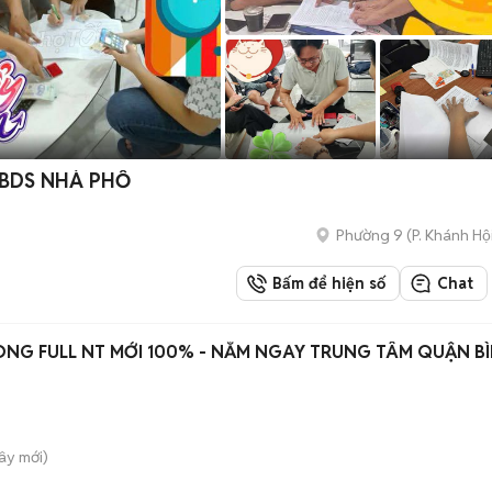
 BDS NHÀ PHỐ
Phường 9
(
P. Khánh Hộ
Bấm để hiện số
Chat
NG FULL NT MỚI 100% - NẰM NGAY TRUNG TÂM QUẬN B
Tây
mới)