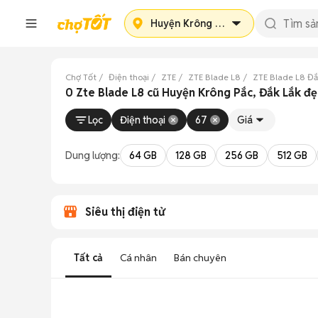
Huyện Krông Pắc
Chợ Tốt
Điện thoại
ZTE
ZTE Blade L8
ZTE Blade L8 Đắ
0 Zte Blade L8 cũ Huyện Krông Pắc, Đắk Lắk đ
Lọc
Điện thoại
67
Giá
Dung lượng:
64 GB
128 GB
256 GB
512 GB
Siêu thị điện tử
Tất cả
Cá nhân
Bán chuyên