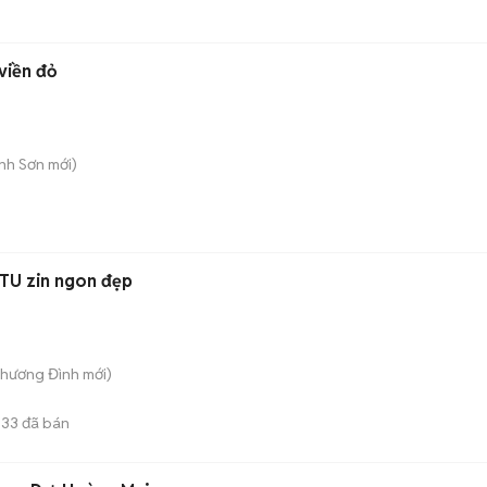
viền đỏ
ành Sơn
mới)
BTU zin ngon đẹp
Khương Đình
mới)
33
đã bán