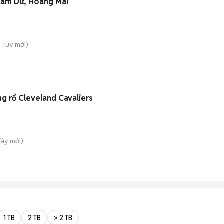
 Nam Dư, Hoàng Mai
h Tuy
mới)
 rổ Cleveland Cavaliers
Tây
mới)
1 TB
2 TB
> 2 TB