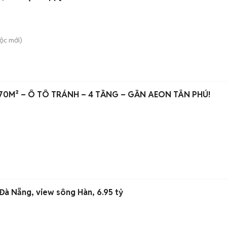
Lộc
mới)
 70M² – Ô TÔ TRÁNH – 4 TẦNG – GẦN AEON TÂN PHÚ!
 Đà Nẵng, view sông Hàn, 6.95 tỷ