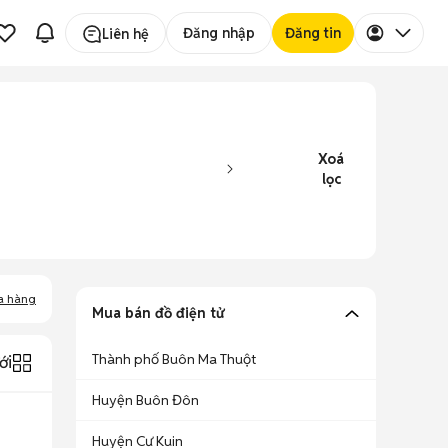
Đăng nhập
Đăng tin
Liên hệ
Xoá
lọc
a hàng
Mua bán đồ điện tử
Thành phố Buôn Ma Thuột
ới
Huyện Buôn Đôn
Huyện Cư Kuin