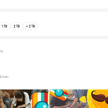
1 TB
2 TB
> 2 TB
ng
ã bán