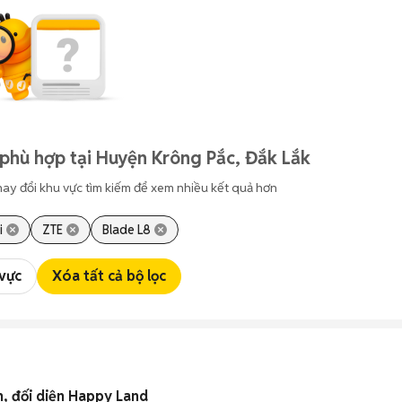
phù hợp tại Huyện Krông Pắc, Đắk Lắk
hay đổi khu vực tìm kiếm để xem nhiều kết quả hơn
i
ZTE
Blade L8
 vực
Xóa tất cả bộ lọc
, đối diện Happy Land