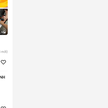
5
i
mới)
ÌNH