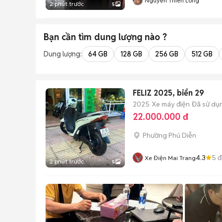
Nguyễn Thiên Long
2 phút trước
5
Bạn cần tìm
dung lượng
nào ?
Dung lượng:
64 GB
128 GB
256 GB
512 GB
FELIZ 2025, biển 29
2025
Xe máy điện
Đã sử dụ
22.000.000 đ
Phường Phú Diễn
4.3
5
đ
Xe Điện Mai Trang
2 phút trước
5