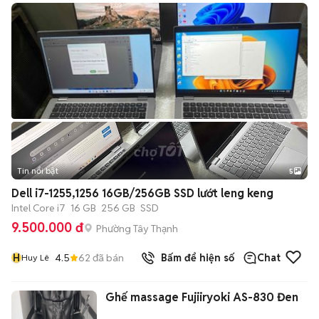
Tin nổi bật
5
Dell i7-1255,1256 16GB/256GB SSD lướt leng keng
Intel Core i7
16 GB
256 GB
SSD
9.500.000 đ
Phường Tây Thạnh
H
4.5
62
đã bán
Bấm để hiện số
Chat
Huy Lê
Ghế massage Fujiiryoki AS-830 Đen