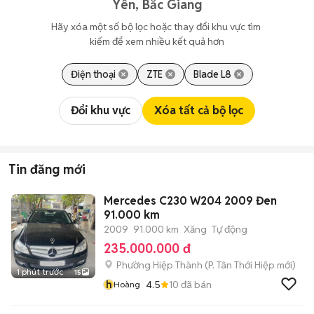
Yên, Bắc Giang
Hãy xóa một số bộ lọc hoặc thay đổi khu vực tìm 
kiếm để xem nhiều kết quả hơn
Điện thoại
ZTE
Blade L8
Đổi khu vực
Xóa tất cả bộ lọc
Tin đăng mới
Mercedes C230 W204 2009 Đen
91.000 km
2009
91.000 km
Xăng
Tự động
235.000.000 đ
Phường Hiệp Thành
(
P. Tân Thới Hiệp
mới)
1 phút trước
15
h
4.5
10
đã bán
Hoàng