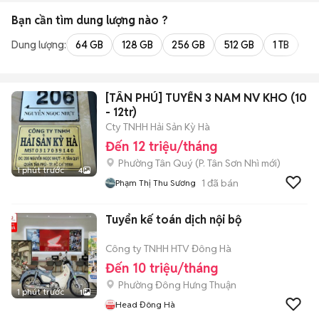
Bạn cần tìm
dung lượng
nào ?
Dung lượng:
64 GB
128 GB
256 GB
512 GB
1 TB
2 
[TÂN PHÚ] TUYỂN 3 NAM NV KHO (10
- 12tr)
Cty TNHH Hải Sản Kỳ Hà
Đến 12 triệu/tháng
Phường Tân Quý
(
P. Tân Sơn Nhì
mới)
1 phút trước
4
1
đã bán
Phạm Thị Thu Sương
Tuyển kế toán dịch nội bộ
Công ty TNHH HTV Đông Hà
Đến 10 triệu/tháng
Phường Đông Hưng Thuận
1 phút trước
1
Head Đông Hà