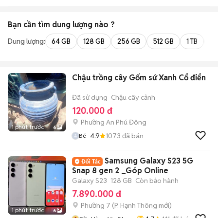
ĐẦU
Bạn cần tìm
dung lượng
nào ?
Dung lượng:
64 GB
128 GB
256 GB
512 GB
1 TB
2 
Chậu trồng cây Gốm sứ Xanh Cổ điển
Đã sử dụng
Chậu cây cảnh
120.000 đ
Phường An Phú Đông
1 phút trước
6
4.9
1073
đã bán
Bé
Samsung Galaxy S23 5G
Snap 8 gen 2 _Góp Online
Galaxy S23
128 GB
Còn bảo hành
7.890.000 đ
Phường 7
(
P. Hạnh Thông
mới)
1 phút trước
6