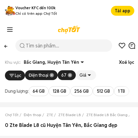
Voucher KFC đến 100k
Tải app
Chỉ có trên app Chợ Tốt
Khu vực:
Bắc Giang, Huyện Tân Yên
Xoá lọc
Điện thoại
67
Giá
Lọc
Dung lượng:
64 GB
128 GB
256 GB
512 GB
1 TB
2 
Chợ Tốt
Điện thoại
ZTE
ZTE Blade L8
ZTE Blade L8 Bắc Giang
ZT
0 Zte Blade L8 cũ Huyện Tân Yên, Bắc Giang đẹp