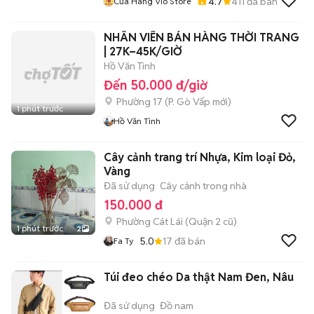
4.7
411
đã bán
Cửa Hàng Vio Store
NHÂN VIÊN BÁN HÀNG THỜI TRANG
| 27K–45K/GIỜ
Hồ Văn Tình
Đến 50.000 đ/giờ
Phường 17
(
P. Gò Vấp
mới)
1 phút trước
Hồ Văn Tình
Cây cảnh trang trí Nhựa, Kim loại Đỏ,
Vàng
Đã sử dụng
Cây cảnh trong nhà
150.000 đ
Phường Cát Lái (Quận 2 cũ)
1 phút trước
2
5.0
17
đã bán
Fa Ty
Túi đeo chéo Da thật Nam Đen, Nâu
Đã sử dụng
Đồ nam