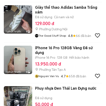
Giày thể thao Adidas Samba Trắng
xám
Đã sử dụng
Cả nam và nữ
129.000 đ
Phường Dương Nội
1 phút trước
5
4.8
66
đã bán
The Good Stuff Shop
iPhone 16 Pro 128GB Vàng Đã sử
dụng
iPhone 16 Pro
128 GB
Hết bảo hành
13.950.000 đ
Phường Tân Tạo A
1 phút trước
5
n
4.7
658
đã bán
Nguyen Van Vu
Phuy nhựa Đen Thái Lan Đựng nước
Đã sử dụng
50.000 đ