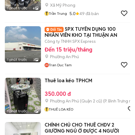
Xã Mỹ Phong
1 phút trước
6
T
5.0
49
đã bán
Trần Trung
SPX TUYỂN DỤNG 100
NHÂN VIÊN KHO TẠI THUẬN AN
Công ty TNHH SPX Express
Đến 15 triệu/tháng
Phường An Phú
1 phút trước
3
Tran Duc Tam
Thuê loa kéo TPHCM
350.000 đ
Phường An Phú (Quận 2 cũ)
(
P. Bình Trưng
mới
T
THUÊ LOA KÉO
1 phút trước
1
CHÍNH CHỦ CHO THUÊ CHDV 2
GIƯỜNG NGỦ Ở ĐƯỢC 4 NGƯỜI