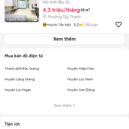
Nội thất đầy đủ
4,3 triệu/tháng
25 m²
Phường Tây Thạnh
1 phút trước
5
H
5.0
1
đã bán
Huỳnh Tấn Kiệt
Xem thêm
Mua bán đồ điện tử
Thành phố Bắc Giang
Huyện Hiệp Hòa
Huyện Lạng Giang
Huyện Lục Nam
Huyện Lục Ngạn
Huyện Sơn Động
Xem thêm
Tiện ích