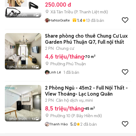
250.000 đ
Xã Tân Triều
(
P. Thanh Liệt
mới)
1 phút trước
2
1.4
13
đã bán
HaNoiGiaRe
Share phòng cho thuê Chung Cư Lux
Garden Phú Thuận Q7, Full nội thất
2 PN
Chung cư
4,6 triệu/tháng
70 m²
Phường Phú Thuận
1 phút trước
12
1
đã bán
Linh Lê
2 Phòng Ngủ - 45m2 - Full Nội Thất -
View Thoáng- Lạc Long Quân
2 PN
Căn hộ dịch vụ, mini
8,5 triệu/tháng
45 m²
Phường 10
(
P. Bảy Hiền
mới)
1 phút trước
12
5.0
2
đã bán
Thanh Hào