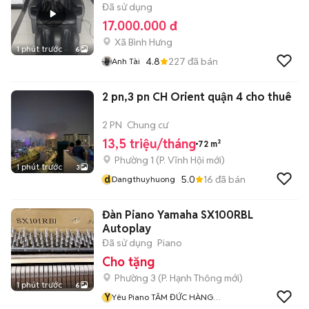
Đã sử dụng
17.000.000 đ
Xã Bình Hưng
1 phút trước
6
4.8
227
đã bán
Anh Tài
2 pn,3 pn CH Orient quận 4 cho thuê
2 PN
Chung cư
13,5 triệu/tháng
72 m²
Phường 1
(
P. Vĩnh Hội
mới)
1 phút trước
3
d
5.0
16
đã bán
Dangthuyhuong
Đàn Piano Yamaha SX100RBL
Autoplay
Đã sử dụng
Piano
Cho tặng
Phường 3
(
P. Hạnh Thông
mới)
1 phút trước
6
Y
Yêu Piano TÂM ĐỨC HÀNG