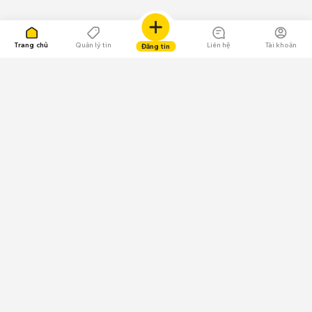
Trang chủ
Quản lý tin
Liên hệ
Tài khoản
Đăng tin
109.000 Bình chọn
Tải ứng dụng Chợ Tốt
Về Chợ Tốt
Quy chế sàn
Chính sách bảo mật
Giải quyết tranh chấp
CÔNG TY TNHH CHỢ TỐT - Người đại diện theo pháp luật:
Nguyễn Trọng Tấn; GPDKKD: 0312120782 do Sở KH & ĐT TP.HCM cấp ngày
11/01/2013;
GPMXH: 185/GP-BTTTT do Bộ Thông tin và Truyền thông
cấp ngày 09/07/2024 - Chịu trách nhiệm