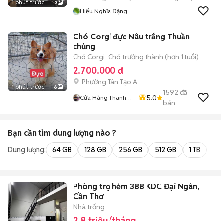
1 phút trước
3
Hiếu Nghĩa Đặng
Chó Corgi đực Nâu trắng Thuần
chủng
Chó Corgi
Chó trưởng thành (hơn 1 tuổi)
2.700.000 đ
Phường Tân Tạo A
1 phút trước
6
1592
đã
5.0
Cửa Hàng Thanh
bán
Nhân
Bạn cần tìm
dung lượng
nào ?
Dung lượng:
64 GB
128 GB
256 GB
512 GB
1 TB
2 
Phòng trọ hẻm 388 KDC Đại Ngân,
Cần Thơ
Nhà trống
2,8 triệu/tháng