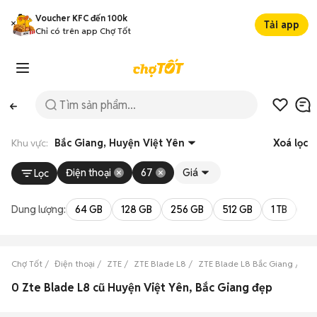
Voucher KFC đến 100k
Tải app
Chỉ có trên app Chợ Tốt
Khu vực:
Bắc Giang, Huyện Việt Yên
Xoá lọc
Điện thoại
67
Giá
Lọc
Dung lượng:
64 GB
128 GB
256 GB
512 GB
1 TB
2 
Chợ Tốt
Điện thoại
ZTE
ZTE Blade L8
ZTE Blade L8 Bắc Giang
ZT
0 Zte Blade L8 cũ Huyện Việt Yên, Bắc Giang đẹp