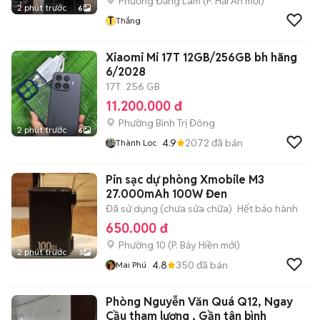
Phường Đằng Lâm
(
P. Hải An
mới)
2 phút trước
6
T
Thắng
Xiaomi Mi 17T 12GB/256GB bh hãng
6/2028
17T
256 GB
11.200.000 đ
Phường Bình Trị Đông
2 phút trước
6
4.9
2072
đã bán
Thành Loc
Pin sạc dự phòng Xmobile M3
27.000mAh 100W Đen
Đã sử dụng (chưa sửa chữa)
Hết bảo hành
650.000 đ
Phường 10
(
P. Bảy Hiền
mới)
2 phút trước
3
4.8
350
đã bán
Mai Phú
Phòng Nguyễn Văn Quá Q12, Ngay
Cầu tham lương , Gần tân bình