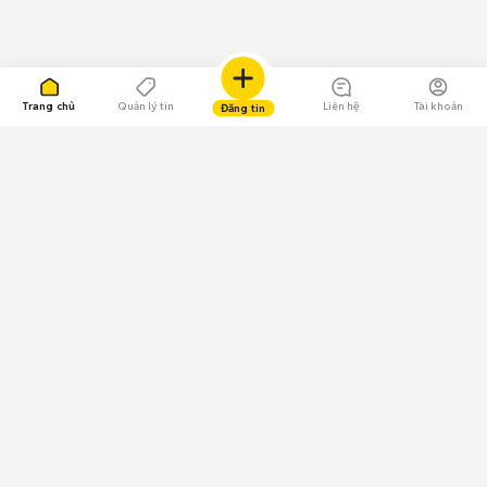
Trang chủ
Quản lý tin
Liên hệ
Tài khoản
Đăng tin
109.000 Bình chọn
Tải ứng dụng Chợ Tốt
Về Chợ Tốt
Quy chế sàn
Chính sách bảo mật
Giải quyết tranh chấp
CÔNG TY TNHH CHỢ TỐT - Người đại diện theo pháp luật:
Nguyễn Trọng Tấn; GPDKKD: 0312120782 do Sở KH & ĐT TP.HCM cấp ngày
11/01/2013;
GPMXH: 185/GP-BTTTT do Bộ Thông tin và Truyền thông