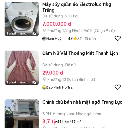
Máy sấy quần áo Electrolux 11kg
Trắng
Đã sử dụng
> 10 kg
7.000.000 đ
Phường Tăng Nhơn Phú B (Quận 9 cũ)
1 phút trước
4
4.0
811
đã bán
Nam Huỳnh
Đầm Nữ Vải Thoáng Mát Thanh Lịch
Đã sử dụng
Đồ nữ
29.000 đ
Phường 13
(
P. Tân Bình
mới)
1 phút trước
1
Bao Minh Ho Tran
Chính chủ bán nhà mặt ngõ Trung Lực
5 PN
Hướng Nam
Nhà ngõ, hẻm
3,7 tỷ
65 tr/m²
57 m²