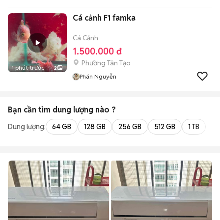
Cá cảnh F1 famka
Cá Cảnh
1.500.000 đ
Phường Tân Tạo
1 phút trước
2
Phán Nguyễn
Bạn cần tìm
dung lượng
nào ?
Dung lượng:
64 GB
128 GB
256 GB
512 GB
1 TB
2 