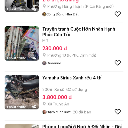
Phường Hưng Thạnh
(
P. Cái Răng
mới)
1 phút trước
5
Cộng Đồng Nhà Đất
Truyện tranh Cuộc Hôn Nhân Hạnh
Phúc Của Tôi
Mới
230.000 đ
Phường 13
(
P. Phú Định
mới)
1 phút trước
2
Quaanne
Yamaha Sirius Xanh rêu 4 thì
2006
Xe số
Đã sử dụng
3.800.000 đ
Xã Trung An
1 phút trước
1
20
đã bán
Phạm Minh Kiệt
Phòng 1 người ở Ngõ 6 Đội Nhân - Đội