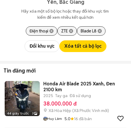
Yên, Bắc Giang
Hãy xóa một số bộ lọc hoặc thay đổi khu vực tìm 
kiếm để xem nhiều kết quả hơn
Điện thoại
ZTE
Blade L8
Đổi khu vực
Xóa tất cả bộ lọc
Tin đăng mới
Honda Air Blade 2025 Xanh, Đen
2100 km
2025
Tay ga
Đã sử dụng
38.000.000 đ
Xã Hòa Hiệp
(
Xã Phước Vinh
mới)
44 giây trước
7
5.0
16
đã bán
Huy Lâm