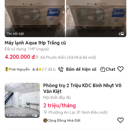
Tin nổi bật
2
Máy lạnh Aqua 1Hp Trắng cũ
Đã sử dụng
1 HP (ngựa)
4.200.000 đ
Xã Phước Kiển
(
Xã Nhà Bè
mới)
T
4.4
27
đã bán
Bấm để hiện số
Chat
Thái Nguyễn
Phòng trọ 2 Triệu KDC Bình Nhựt Võ
Văn Kiệt
Nội thất đầy đủ
2 triệu/tháng
Phường An Lạc
(
P. Ninh Kiều
mới)
1 phút trước
5
Cộng Đồng Nhà Đất