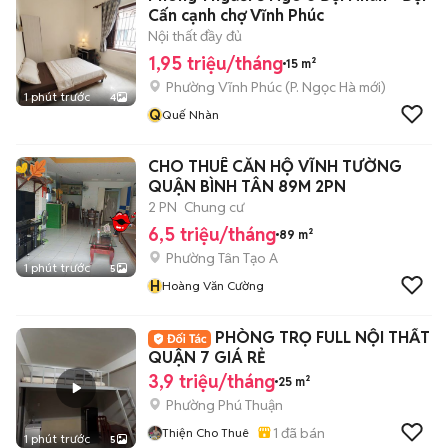
Cấn cạnh chợ Vĩnh Phúc
Nội thất đầy đủ
1,95 triệu/tháng
15 m²
Phường Vĩnh Phúc
(
P. Ngọc Hà
mới)
1 phút trước
4
Q
Quế Nhàn
CHO THUÊ CĂN HỘ VĨNH TƯỜNG
QUẬN BÌNH TÂN 89M 2PN
2 PN
Chung cư
6,5 triệu/tháng
89 m²
Phường Tân Tạo A
1 phút trước
5
H
Hoàng Văn Cường
PHÒNG TRỌ FULL NỘI THẤT
QUẬN 7 GIÁ RẺ
3,9 triệu/tháng
25 m²
Phường Phú Thuận
1
đã bán
Thiện Cho Thuê
1 phút trước
5