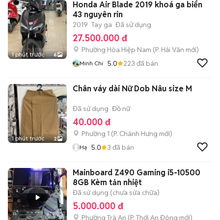
Honda Air Blade 2019 khoá ga biển
43 nguyên rin
2019
Tay ga
Đã sử dụng
27.500.000 đ
Phường Hòa Hiệp Nam
(
P. Hải Vân
mới)
1 phút trước
6
5.0
223
đã bán
Minh Chi
Chân váy dài Nữ Dob Nâu size M
Đã sử dụng
Đồ nữ
40.000 đ
Phường 1
(
P. Chánh Hưng
mới)
1 phút trước
2
5.0
3
đã bán
Hạ
Mainboard Z490 Gaming i5-10500
8GB Kèm tản nhiệt
Đã sử dụng (chưa sửa chữa)
5.000.000 đ
Phường Trà An
(
P. Thới An Đông
mới)