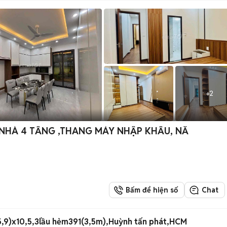
+
2
 NHÀ 4 TẦNG ,THANG MÁY NHẬP KHẨU, NẰ
Bấm để hiện số
Chat
 5,9)x10,5,3lầu hẻm391(3,5m),Huỳnh tấn phát,HCM