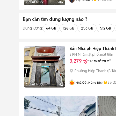
Việt Anh
2 phút trước
6
Bạn cần tìm
dung lượng
nào ?
Dung lượng:
64 GB
128 GB
256 GB
512 GB
Bán Nhà ph Hiệp Thành 
2 PN
Nhà mặt phố, mặt tiền
3,279 tỷ
117 tr/m²
28 m²
Phường Hiệp Thành
(
P. T
25
đã
Nhà Đất Hùng Bích
2 phút trước
4