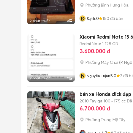
Phường Bình Hưng Hòa
Đ
5.0
150
đã bán
Đạt
2 phút trước
3
Xiaomi Redmi Note 15
Redmi Note 1
128 GB
3.600.000 đ
Phường Máy Chai
(
P. Ng
N
5.0
2
đã b
Nguyễn Thịnh
2 phút trước
2
bán xe Honda click đẹp 
2010
Tay ga
100 - 175 cc
Đã
6.700.000 đ
Phường Trung Mỹ Tây
4.7
87
đã bán