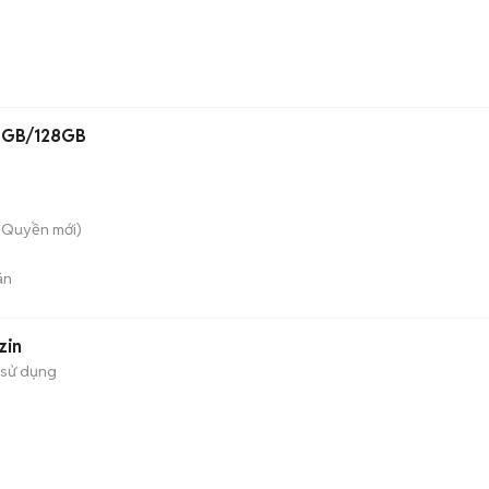
 6GB/128GB
ô Quyền
mới)
án
zin
 sử dụng