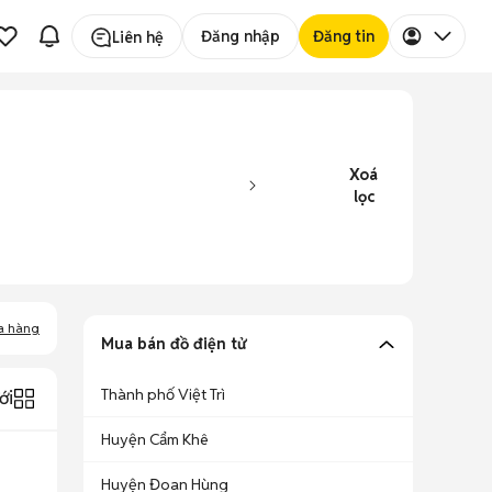
Đăng nhập
Đăng tin
Liên hệ
Xoá
lọc
a hàng
Mua bán đồ điện tử
Thành phố Việt Trì
ới
Huyện Cẩm Khê
Huyện Đoan Hùng