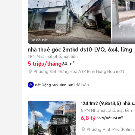
Tin nổi bật
nhà thuê góc 2mtkd đs10-LVQ, 6x4, lửng
1 PN
Nhà mặt phố, mặt tiền
5 triệu/tháng
24 m²
Phường Bình Hưng Hoà A
(
P. Bình Hưng Hòa
mới)
1
đã bán
Bất Động Sản Bình Tân
124.1m2 (9,8x13,5) nhà 
5 PN
Nhà mặt phố, mặt tiền
6,8 tỷ
55 tr/m²
124 m²
Phường Vĩnh Phú
(
P. Bìn