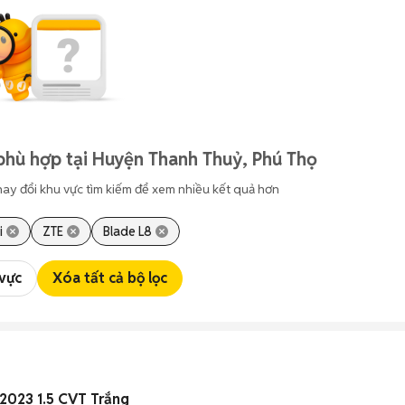
phù hợp tại Huyện Thanh Thuỷ, Phú Thọ
hay đổi khu vực tìm kiếm để xem nhiều kết quả hơn
i
ZTE
Blade L8
 vực
Xóa tất cả bộ lọc
2023 1.5 CVT Trắng