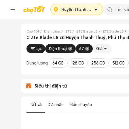
Huyện Thanh Thuỷ
Chợ Tốt
Điện thoại
ZTE
ZTE Blade L8
ZTE Blade L8 Ph
0 Zte Blade L8 cũ Huyện Thanh Thuỷ, Phú Thọ 
Lọc
Điện thoại
67
Giá
Dung lượng:
64 GB
128 GB
256 GB
512 GB
Siêu thị điện tử
Tất cả
Cá nhân
Bán chuyên