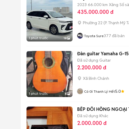
2023
66.000 km
Xăng
Số s
435.000.000 đ
Phường 22
(
P. Thạnh Mỹ 
377
đã bán
Toyota Sure
1 phút trước
18
Đàn guitar Yamaha G-1
Đã sử dụng
Guitar
2.200.000 đ
Xã Bình Chánh
5.0
Có Gì Thanh Lý Hết
1 phút trước
6
BẾP ĐÔI HỒNG NGOẠI 
Đã sử dụng
Khác
2.000.000 đ