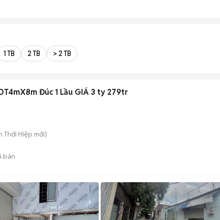
1 TB
2 TB
> 2 TB
DT4mX8m Đúc 1 Lầu GIÁ 3 ty 279tr
ân Thới Hiệp
mới)
 bán