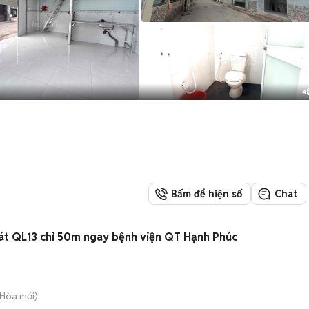
4
Bấm để hiện số
Chat
sát QL13 chỉ 50m ngay bệnh viện QT Hạnh Phúc
h Hòa
mới)