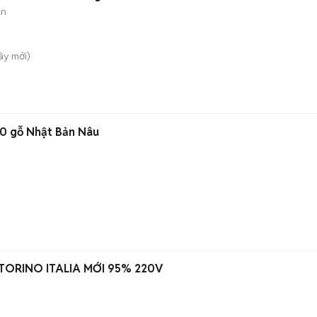
àn
Tây
mới)
50 gỗ Nhật Bản Nâu
TORINO ITALIA MỚI 95% 220V