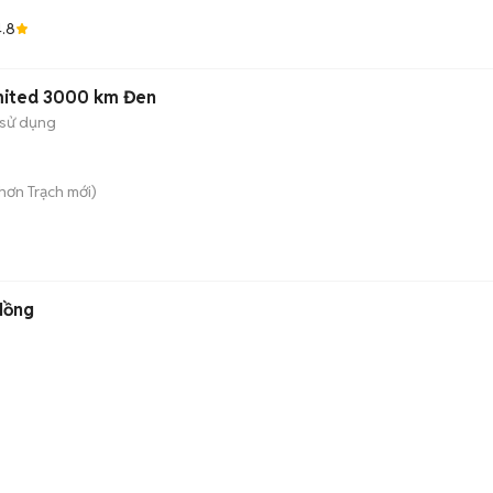
.8
imited 3000 km Đen
sử dụng
hơn Trạch
mới)
Hồng