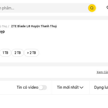
ú Thọ
ZTE Blade L8 Huyện Thanh Thuỷ
đẹp
1 TB
2 TB
> 2 TB
Xem Cử
Tin có video
Tin mới nhất
Dạng lư