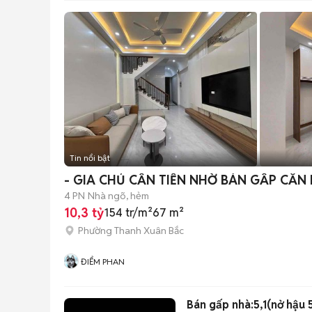
Tin nổi bật
- GIA CHỦ CẦN TIỀN NHỜ BÁN GẤP CĂN
4 PN
Nhà ngõ, hẻm
10,3 tỷ
154 tr/m²
67 m²
Phường Thanh Xuân Bắc
ĐIỂM PHAN
Bán gấp nhà:5,1(nở hậu