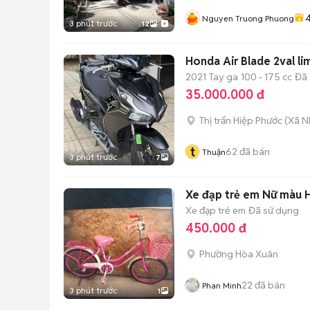
4
Nguyen Truong Phuong
3 phút trước
12
Honda Air Blade 2val l
2021
Tay ga
100 - 175 cc
Đã 
35.000.000 đ
Thị trấn Hiệp Phước
(
Xã N
t
62
đã bán
Thuận
3 phút trước
7
Xe đạp trẻ em Nữ màu 
Xe đạp trẻ em
Đã sử dụng
450.000 đ
Phường Hòa Xuân
22
đã bán
Phan Minh
3 phút trước
1