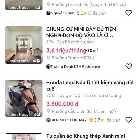
Phường Linh Chiểu (Quận Thủ Đức cũ)
1 phút trước
4
5.0
10
đã bán
Nguyễn Trinh
CHUNG CƯ MINI ĐẦY ĐỦ TIỆN
NGHI✨DỌN ĐỒ VÀO LÀ Ở
NGAY✨NGUYỄN ẢNH THỦ Q12
1 PN
Căn hộ dịch vụ, mini
3,6 triệu/tháng
30 m²
Phường Trung Mỹ Tây
1 phút trước
10
Trương Danh KTH Residence
Honda Lead Nâu fi tiết kiệm xăng đời
cuối
2013
Tay ga
100 - 175 cc
Đã sử dụng
3.800.000 đ
Phường Cầu Diễn
(
P. Từ Liêm
mới)
1 phút trước
6
3.7
1
đã bán
BIEN MORTO XE MÁY
Tủ quần áo Khung thép Xanh mint