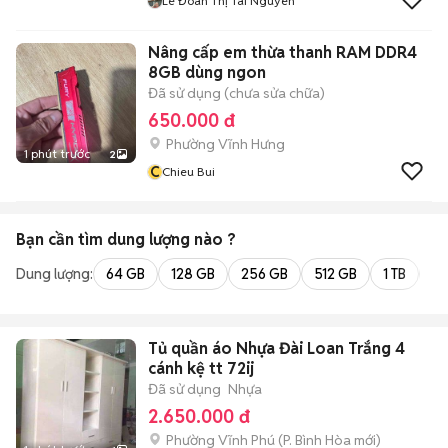
Lê Đoàn Thị Tài Nguyên
Nâng cấp em thừa thanh RAM DDR4
8GB dùng ngon
Đã sử dụng (chưa sửa chữa)
650.000 đ
Phường Vĩnh Hưng
1 phút trước
2
C
Chieu Bui
Bạn cần tìm
dung lượng
nào ?
Dung lượng:
64 GB
128 GB
256 GB
512 GB
1 TB
2 
Tủ quần áo Nhựa Đài Loan Trắng 4
cánh kệ tt 72ij
Đã sử dụng
Nhựa
2.650.000 đ
Phường Vĩnh Phú
(
P. Bình Hòa
mới)