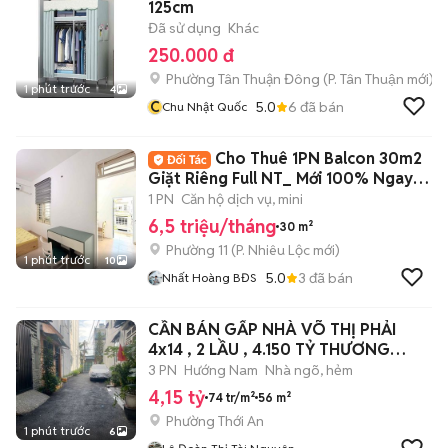
125cm
Đã sử dụng
Khác
250.000 đ
Phường Tân Thuận Đông
(
P. Tân Thuận
mới)
1 phút trước
4
C
5.0
6
đã bán
Chu Nhật Quốc
Cho Thuê 1PN Balcon 30m2
Giặt Riêng Full NT_ Mới 100% Ngay
TVĐ Quận 3
1 PN
Căn hộ dịch vụ, mini
6,5 triệu/tháng
30 m²
Phường 11
(
P. Nhiêu Lộc
mới)
1 phút trước
10
5.0
3
đã bán
Nhất Hoàng BĐS
CẦN BÁN GẤP NHÀ VÕ THỊ PHẢI
4x14 , 2 LẦU , 4.150 TỶ THƯƠNG
LƯỢNG
3 PN
Hướng Nam
Nhà ngõ, hẻm
4,15 tỷ
74 tr/m²
56 m²
Phường Thới An
1 phút trước
6