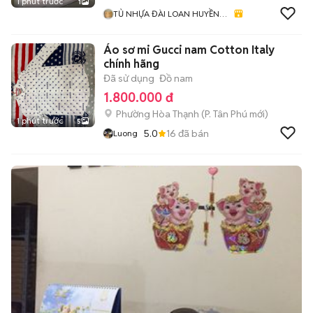
1 phút trước
1
TỦ NHỰA ĐÀI LOAN HUYỀN
HÀ
Áo sơ mi Gucci nam Cotton Italy
chính hãng
Đã sử dụng
Đồ nam
1.800.000 đ
Phường Hòa Thạnh
(
P. Tân Phú
mới)
1 phút trước
5
5.0
16
đã bán
Luong