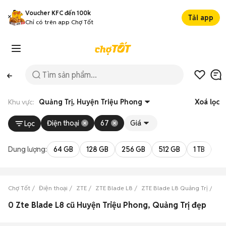
Voucher KFC đến 100k
Tải app
Chỉ có trên app Chợ Tốt
Khu vực:
Quảng Trị, Huyện Triệu Phong
Xoá lọc
Điện thoại
67
Giá
Lọc
Dung lượng:
64 GB
128 GB
256 GB
512 GB
1 TB
2 
Chợ Tốt
Điện thoại
ZTE
ZTE Blade L8
ZTE Blade L8 Quảng Trị
ZTE
0 Zte Blade L8 cũ Huyện Triệu Phong, Quảng Trị đẹp