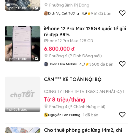
Phường Bình Trị Đông
1 phút trước
9
4.9
951
đã bán
Dịch Vụ Cát Tường
iPhone 12 Pro Max 128GB quốc tế giá
rẻ đẹp 98%
iPhone 12 Pro Max
128 GB
6.800.000 đ
Phường 6
(
P. Bình Đông
mới)
1 phút trước
6
4.7
3608
đã bán
Thiên Hòa Mobile
CẦN *** KẾ TOÁN NỘI BỘ
CONG TY TNHH TMTV TK&XD AN PHÁT ĐẠT
Từ 8 triệu/tháng
Phường 4
(
P. Chánh Hưng
mới)
1 phút trước
N
1
đã bán
Nguyễn Lan Hương
Cho thuê phòng gác lửng 14m2, chỉ