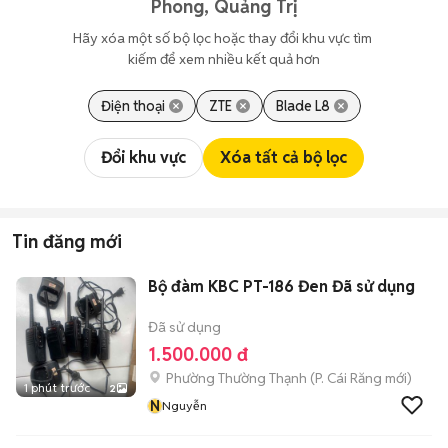
Phong, Quảng Trị
Hãy xóa một số bộ lọc hoặc thay đổi khu vực tìm 
kiếm để xem nhiều kết quả hơn
Điện thoại
ZTE
Blade L8
Đổi khu vực
Xóa tất cả bộ lọc
Tin đăng mới
Bộ đàm KBC PT-186 Đen Đã sử dụng
Đã sử dụng
1.500.000 đ
Phường Thường Thạnh
(
P. Cái Răng
mới)
1 phút trước
2
N
Nguyễn