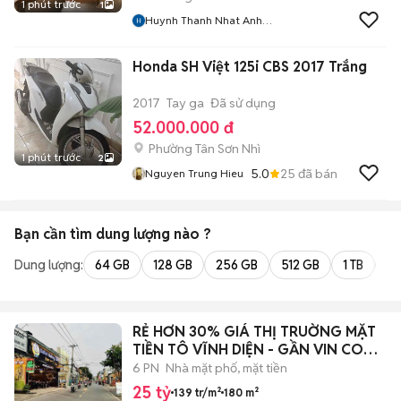
1 phút trước
1
Huynh Thanh Nhat Anh
(PTCD TN)
Honda SH Việt 125i CBS 2017 Trắng
2017
Tay ga
Đã sử dụng
52.000.000 đ
Phường Tân Sơn Nhì
1 phút trước
2
5.0
25
đã bán
Nguyen Trung Hieu
Bạn cần tìm
dung lượng
nào ?
Dung lượng:
64 GB
128 GB
256 GB
512 GB
1 TB
2 
RẺ HƠN 30% GIÁ THỊ TRUỜNG MẶT
TIỀN TÔ VĨNH DIỆN - GẦN VIN COM -
180M2
6 PN
Nhà mặt phố, mặt tiền
25 tỷ
139 tr/m²
180 m²