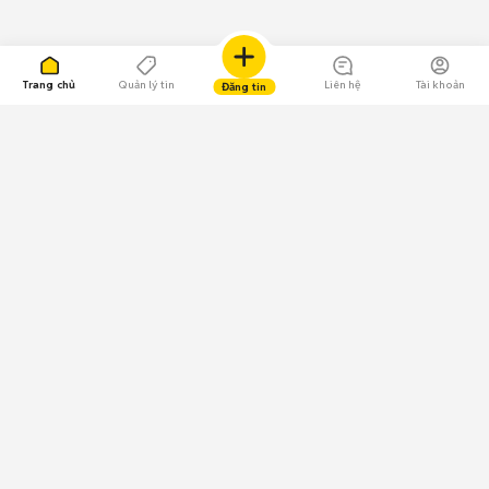
Trang chủ
Quản lý tin
Liên hệ
Tài khoản
Đăng tin
109.000 Bình chọn
Tải ứng dụng Chợ Tốt
Về Chợ Tốt
Quy chế sàn
Chính sách bảo mật
Giải quyết tranh chấp
CÔNG TY TNHH CHỢ TỐT - Người đại diện theo pháp luật:
Nguyễn Trọng Tấn; GPDKKD: 0312120782 do Sở KH & ĐT TP.HCM cấp ngày
11/01/2013;
GPMXH: 185/GP-BTTTT do Bộ Thông tin và Truyền thông
cấp ngày 09/07/2024 - Chịu trách nhiệm