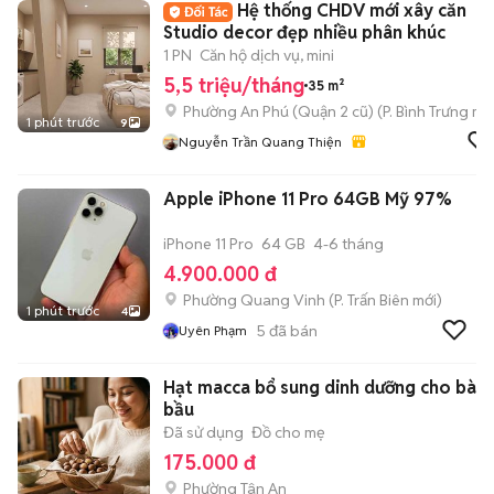
Hệ thống CHDV mới xây căn
Studio decor đẹp nhiều phân khúc
1 PN
Căn hộ dịch vụ, mini
5,5 triệu/tháng
35 m²
Phường An Phú (Quận 2 cũ)
(
P. Bình Trưng
mới
1 phút trước
9
Nguyễn Trần Quang Thiện
Apple iPhone 11 Pro 64GB Mỹ 97%
iPhone 11 Pro
64 GB
4-6 tháng
4.900.000 đ
Phường Quang Vinh
(
P. Trấn Biên
mới)
1 phút trước
4
5
đã bán
Uyên Phạm
Hạt macca bổ sung dinh dưỡng cho bà
bầu
Đã sử dụng
Đồ cho mẹ
175.000 đ
Phường Tân An