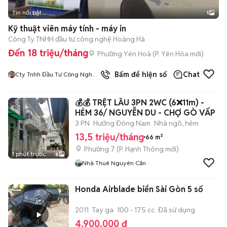
Tin nổi bật
1
Kỹ thuật viên máy tính - máy in
Công Ty TNHH đầu tư công nghệ Hoàng Hà
Đến 18 triệu/tháng
Phường Yên Hoà
(
P. Yên Hòa
mới)
Bấm để hiện số
Chat
Cty Tnhh Đầu Tư Công Nghệ
Hoàng Hà
💰💰 TRỆT LẦU 3PN 2WC (6❌11m) -
HẺM 36/ NGUYỄN DU - CHỢ GÒ VẤP
3 PN
Hướng Đông Nam
Nhà ngõ, hẻm
13,5 triệu/tháng
66 m²
Phường 7
(
P. Hạnh Thông
mới)
1 phút trước
6
Nhà Thuê Nguyên Căn
Honda Airblade biển Sài Gòn 5 số
2011
Tay ga
100 - 175 cc
Đã sử dụng
4.900.000 đ