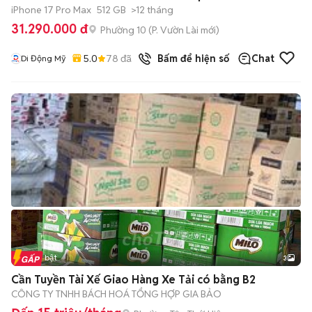
iPhone 17 Pro Max
512 GB
>12 tháng
31.290.000 đ
Phường 10
(
P. Vườn Lài
mới)
5.0
78
đã bán
Bấm để hiện số
Chat
Di Động Mỹ
Tin nổi bật
3
Cần Tuyền Tài Xế Giao Hàng Xe Tải có bằng B2
CÔNG TY TNHH BÁCH HOÁ TỔNG HỢP GIA BẢO