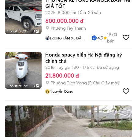
THU MUA XE FORD RANGER BÁN TẢI
GIÁ TỐT
2025
8.000 km
Dầu
Số sàn
600.000.000 đ
Phường Tây Thạnh
1 phút trước
8
19
đã
4.9
TRUNG TÂM XE ĐÃ
bán
QUA SỬ DỤNG
Honda spacy biển Hà Nội đăng ký
chính chủ
2018
Tay ga
100 - 175 cc
Đã sử dụng
21.800.000 đ
Phường Dịch Vọng
(
P. Cầu Giấy
mới)
1 phút trước
7
n
Nguyễn Dũng