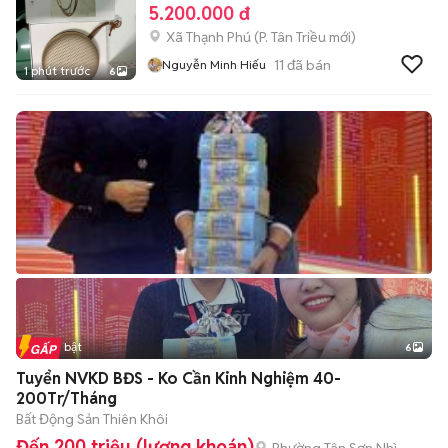
5.200.000 đ
Xã Thạnh Phú
(
P. Tân Triều
mới)
11
đã bán
Nguyễn Minh Hiếu
1 phút trước
6
Tin nổi bật
6
+
2
Tuyển NVKD BĐS - Ko Cần Kinh Nghiệm 40-
200Tr/Tháng
Bất Động Sản Thiên Khôi
Đến 200 triệu (lương khoán)
Phường Tân Sơn Nhì