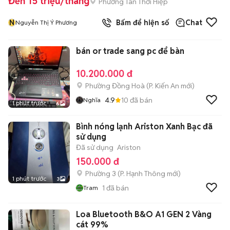
Đến 15 triệu/tháng
Phường Tân Thới Hiệp
N
Bấm để hiện số
Chat
Nguyễn Thị Ý Phương
bán or trade sang pc để bàn
10.200.000 đ
Phường Đồng Hoà
(
P. Kiến An
mới)
4.9
10
đã bán
Nghĩa
1 phút trước
6
Bình nóng lạnh Ariston Xanh Bạc đã
sử dụng
Đã sử dụng
Ariston
150.000 đ
Phường 3
(
P. Hạnh Thông
mới)
1 phút trước
3
1
đã bán
Tram
Loa Bluetooth B&O A1 GEN 2 Vàng
cát 99%