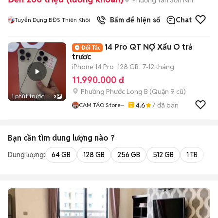
Bấm để hiện số
Chat
Tuyển Dụng BĐS Thiên Khôi
14 Pro QT NỢ Xấu O trả
trươc
iPhone 14 Pro
128 GB
7-12 tháng
11.990.000 đ
Phường Phước Long B (Quận 9 cũ)
1 phút trước
3
4.6
7
đã bán
CAM TÁO Store···
Bạn cần tìm
dung lượng
nào ?
Dung lượng:
64 GB
128 GB
256 GB
512 GB
1 TB
2 