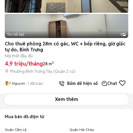
Tin nổi bật
7
+
2
Cho thuê phòng 28m có gác, WC + bếp riêng, giờ giấc
tự do, Bình Trưng
Nội thất đầy đủ
4,9 triệu/tháng
28 m²
Phường Bình Trưng Tây (Quận 2 cũ)
T
1
đã bán
Bấm để hiện số
Chat
T Nguyen
Xem thêm
Mua bán đồ điện tử
Quận Cẩm Lệ
Quận Hải Châu