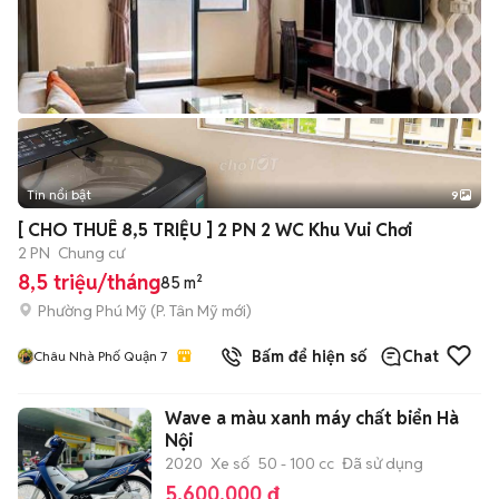
Tin nổi bật
9
+
2
[ CHO THUÊ 8,5 TRIỆU ] 2 PN 2 WC Khu Vui Chơi
2 PN
Chung cư
8,5 triệu/tháng
85 m²
Phường Phú Mỹ
(
P. Tân Mỹ
mới)
Bấm để hiện số
Chat
Châu Nhà Phố Quận 7
Wave a màu xanh máy chất biển Hà
Nội
2020
Xe số
50 - 100 cc
Đã sử dụng
5.600.000 đ