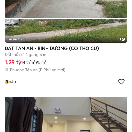
Tin ưu tiên
9
+
2
ĐẤT TÂN AN - BÌNH DƯƠNG (CÓ THỔ CƯ)
Đất thổ cư
Ngang 5 m
1,29 tỷ
14 tr/m²
95 m²
Phường Tân An
(
P. Phú An
mới)
B
BÁU