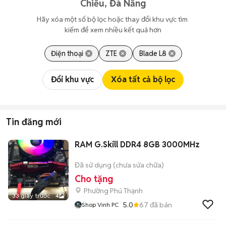
Chiểu, Đà Nẵng
Hãy xóa một số bộ lọc hoặc thay đổi khu vực tìm 
kiếm để xem nhiều kết quả hơn
Điện thoại
ZTE
Blade L8
Đổi khu vực
Xóa tất cả bộ lọc
Tin đăng mới
RAM G.Skill DDR4 8GB 3000MHz
Đã sử dụng (chưa sửa chữa)
Cho tặng
Phường Phú Thạnh
33 giây trước
4
5.0
67
đã bán
Shop Vinh PC