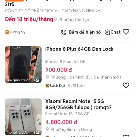
3tr5
CÔNG TY CỔ PHẦN DỊCH VỤ GIAO HÀNG NHANH
Đến 18 triệu/tháng
Phường Tân Tạo
Bấm để hiện số
Chat
Tường Vy
iPhone 8 Plus 64GB Đen Lock
iPhone 8 Plus
64 GB
900.000 đ
Phường Hòa Minh
(
P. Hòa Khánh
mới)
44 giây trước
4
B
5
đã bán
Bách Đạt
Xiaomi Redmi Note 15 5G
8GB/256GB fulbox ( romqtế
Redmi Note 15
256 GB
4.800.000 đ
Phường Bình Trị Đông
1 phút trước
6