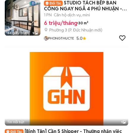
STUDIO TÁCH BẾP BAN
CÔNG NGAY NGÃ 4 PHÚ NHUẬN -
HAONDG VĂN THỤ
1 PN
Căn hộ dịch vụ, mini
6 triệu/tháng
30 m²
Phường 3
(
P. Đức Nhuận
mới)
44 giây trước
9
5.0
PHONGTHUCTE
Tin nổi bật
1
[Bình Tân] Cần 5 Shipper - Thưởng nhận việc