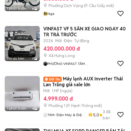
Phường Dịch Vọng
(
P. Cầu Giấy
mới)
1 phút trước
6
N
Nga
VINFAST VF 5 SẴN XE GIAO NGAY 40
TR TRẢ TRƯỚC
2026
Mới
Điện
Tự động
420.000.000 đ
Xã Hưng Long
Tin ưu tiên
7
PHƯƠNG VINFAST TÂM
PHONG
Máy lạnh AUX Inverter Thái
Lan Trắng giá sale lớn
Mới
1 HP (ngựa)
4.999.000 đ
Phường 1
(
P. Hạnh Thông
mới)
1 phút trước
4
3
đã
5.0
TKM- Điện Máy & Điện
bán
Lạnh