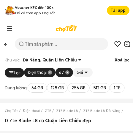
Voucher KFC đến 100k
Tải app
Chỉ có trên app Chợ Tốt
Khu vực:
Đà Nẵng, Quận Liên Chiểu
Xoá lọc
Điện thoại
67
Giá
Lọc
Dung lượng:
64 GB
128 GB
256 GB
512 GB
1 TB
2 
Chợ Tốt
Điện thoại
ZTE
ZTE Blade L8
ZTE Blade L8 Đà Nẵng
ZTE 
0 Zte Blade L8 cũ Quận Liên Chiểu đẹp