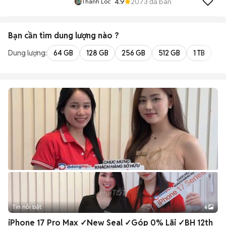
4.9
2073
đã bán
Thành Loc
Bạn cần tìm
dung lượng
nào ?
Dung lượng:
64 GB
128 GB
256 GB
512 GB
1 TB
2 
Tin nổi bật
6
+
2
iPhone 17 Pro Max ✓New Seal ✓Góp 0% Lãi ✓BH 12th