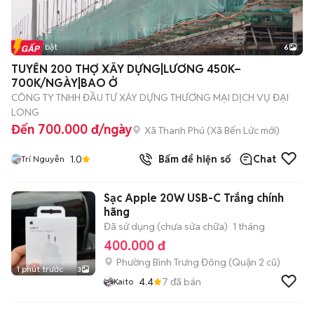
Tin nổi bật
6
+
2
TUYỂN 200 THỢ XÂY DỰNG|LƯƠNG 450K–
700K/NGÀY|BAO Ở
CÔNG TY TNHH ĐẦU TƯ XÂY DỰNG THƯƠNG MẠI DỊCH VỤ ĐẠI
LONG
Đến 700.000 đ/ngày
Xã Thanh Phú
(
Xã Bến Lức
mới)
1.0
Bấm để hiện số
Chat
Trí Nguyễn
Sạc Apple 20W USB-C Trắng chính
hãng
Đã sử dụng (chưa sửa chữa)
1 tháng
400.000 đ
Phường Bình Trưng Đông (Quận 2 cũ)
1 phút trước
3
4.4
7
đã bán
Kaito