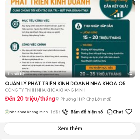
Tin nổi bật
1
QUẢN LÝ PHÁT TRIỂN KINH DOANH NHA KHOA Q5
CÔNG TY TNHH NHA KHOA KHANG MINH
Đến 20 triệu/tháng
Phường 11
(
P. Chợ Lớn
mới)
1
đã bán
Bấm để hiện số
Chat
Nha Khoa Khang Minh
Xem thêm