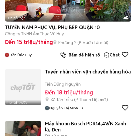
Tin nổi bật
4
TUYỂN NAM PHỤC VỤ, PHỤ BẾP QUẬN 10
Công ty TNHH Ẩm Thực Vũ Huy
Đến 15 triệu/tháng
Phường 2
(
P. Vườn Lài
mới)
Bấm để hiện số
Chat
Trần Đức Huy
Tuyển nhân viên vận chuyển hàng hóa
Tiến Dũng Nguyễn
Đến 18 triệu/tháng
Xã Tân Triều
(
P. Thanh Liệt
mới)
1 phút trước
Nguyễn Thị Minh Tú
Máy khoan Bosch PDR14,4V/N Xanh
lá, Đen