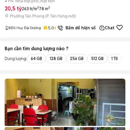
4 PN
Nhà mặt phố, mặt tiền
20,5 tỷ
263 tr/m²
78 m²
Phường Tân Phong
(
P. Tân Hưng
mới)
5.0
89
đã bán
Bấm để hiện số
Chat
BĐS Huy Đại Dương
Bạn cần tìm
dung lượng
nào ?
Dung lượng:
64 GB
128 GB
256 GB
512 GB
1 TB
2 