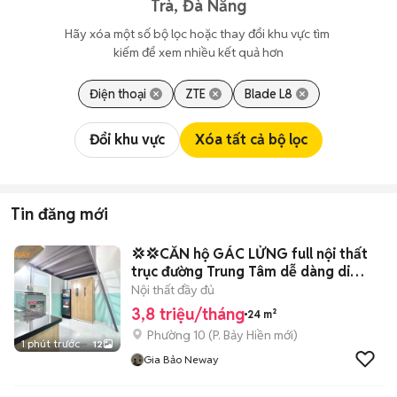
Trà, Đà Nẵng
Hãy xóa một số bộ lọc hoặc thay đổi khu vực tìm 
kiếm để xem nhiều kết quả hơn
Điện thoại
ZTE
Blade L8
Đổi khu vực
Xóa tất cả bộ lọc
Tin đăng mới
💢💢CĂN hộ GÁC LỬNG full nội thất
trục đường Trung Tâm dễ dàng di
chuyển
Nội thất đầy đủ
3,8 triệu/tháng
24 m²
Phường 10
(
P. Bảy Hiền
mới)
1 phút trước
12
Gia Bảo Neway