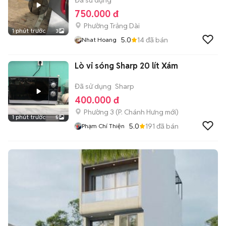
Đã sử dụng
750.000 đ
Phường Trảng Dài
1 phút trước
3
5.0
14
đã bán
Nhat Hoang
Lò vi sóng Sharp 20 lít Xám
Đã sử dụng
Sharp
400.000 đ
Phường 3
(
P. Chánh Hưng
mới)
1 phút trước
5
5.0
191
đã bán
Phạm Chí Thiện