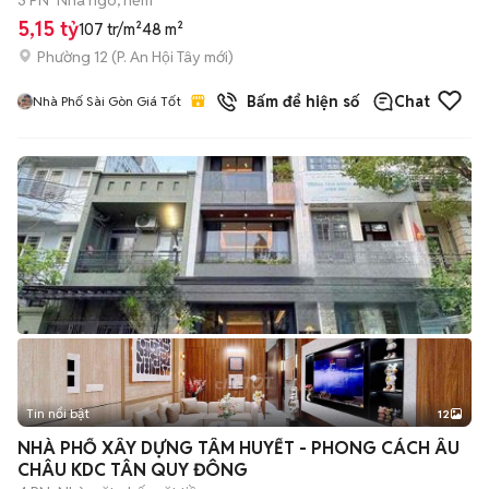
3 PN
Nhà ngõ, hẻm
5,15 tỷ
107 tr/m²
48 m²
Phường 12
(
P. An Hội Tây
mới)
Bấm để hiện số
Chat
Nhà Phố Sài Gòn Giá Tốt
Tin nổi bật
12
+
2
NHÀ PHỐ XÂY DỰNG TÂM HUYẾT - PHONG CÁCH ÂU
CHÂU KDC TÂN QUY ĐÔNG