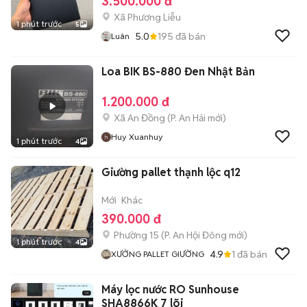
3.500.000 đ
Xã Phương Liễu
1 phút trước
5
5.0
195
đã bán
Luân
Loa BIK BS-880 Đen Nhật Bản
1.200.000 đ
Xã An Đồng
(
P. An Hải
mới)
Huy Xuanhuy
1 phút trước
4
Giường pallet thạnh lộc q12
Mới
Khác
390.000 đ
Phường 15
(
P. An Hội Đông
mới)
1 phút trước
4
4.9
1
đã bán
XƯỞNG PALLET GIƯỜNG
Máy lọc nước RO Sunhouse
SHA8866K 7 lõi