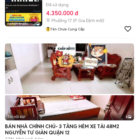
Đã sử dụng
4.350.000 đ
Phường 17
(
P. Gia Định
mới)
1 phút trước
3
T
Tên Chưa Cung Cấp
Tin nổi bật
5
BÁN NHÀ CHÍNH CHỦ- 3 TẦNG HẺM XE TẢI 48M2
NGUYỄN TƯ GIẢN QUẬN 12