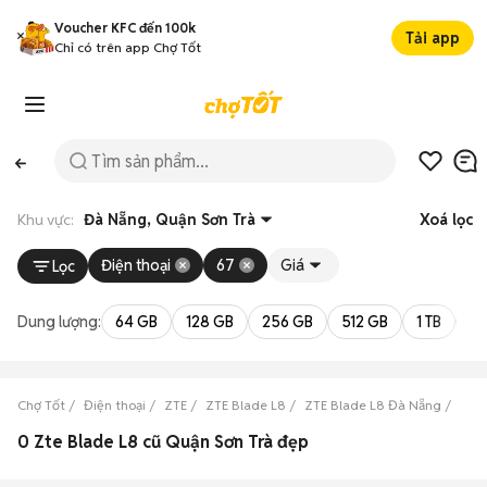
Voucher KFC đến 100k
Tải app
Chỉ có trên app Chợ Tốt
Khu vực:
Đà Nẵng, Quận Sơn Trà
Xoá lọc
Điện thoại
67
Giá
Lọc
Dung lượng:
64 GB
128 GB
256 GB
512 GB
1 TB
2 
Chợ Tốt
Điện thoại
ZTE
ZTE Blade L8
ZTE Blade L8 Đà Nẵng
ZTE 
0 Zte Blade L8 cũ Quận Sơn Trà đẹp