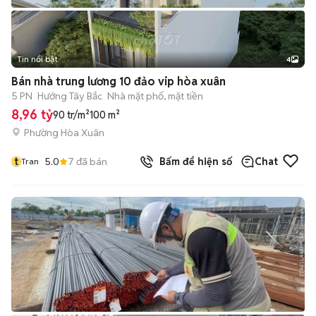
Tin nổi bật
4
Bán nhà trung lương 10 đảo vip hòa xuân
5 PN
Hướng Tây Bắc
Nhà mặt phố, mặt tiền
8,96 tỷ
90 tr/m²
100 m²
Phường Hòa Xuân
t
5.0
7
đã bán
Bấm để hiện số
Chat
Tran