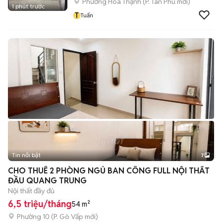
Phường Hòa Thạnh
(
P. Tân Phú
mới)
1 phút trước
T
Tuấn
Tin nổi bật
7
+
2
CHO THUÊ 2 PHÒNG NGỦ BAN CÔNG FULL NỘI THẤT
ĐẦU QUANG TRUNG
Nội thất đầy đủ
6,5 triệu/tháng
54 m²
Phường 10
(
P. Gò Vấp
mới)