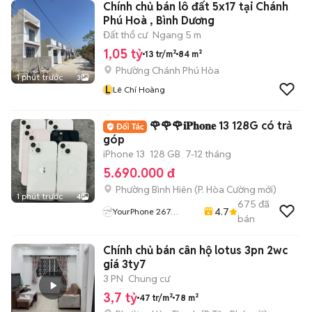
Chính chủ bán lô đất 5x17 tại Chánh
Phú Hoà , Bình Dương
Đất thổ cư
Ngang 5 m
1,05 tỷ
13 tr/m²
84 m²
Phường Chánh Phú Hòa
1 phút trước
3
L
Lê Chí Hoàng
🌹🌹🌹𝐢𝐏𝐡𝐨𝐧𝐞 13 128G có trả
góp
iPhone 13
128 GB
7-12 tháng
5.690.000 đ
Phường Bình Hiên
(
P. Hòa Cường
mới)
1 phút trước
4
675
đã
4.7
YourPhone 267
bán
Nguyễn Hoàng-Hải
Châu-Đà Nẵng
Chính chủ bán cân hộ lotus 3pn 2wc
giá 3ty7
3 PN
Chung cư
3,7 tỷ
47 tr/m²
78 m²